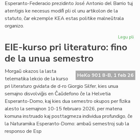
Esperanto-Federacio prezidinto José Antonio del Barrio tuj
atentigis ke necesus modiﬁ pli ol unu artikolon de la
statuto, ĉar ekzemple KEA estas politike malneŭtrala
organizo.
Legu pli
pri
Ba
EIE-kurso pri literaturo: fino
kaj
de la unua semestro
Ma
ten
en
Morgaŭ okazos la lasta
HeKo 901 8-B, 1 feb 26
la
telematika lekcio de la kurso
Un
pri literaturo gvidata de d-ro Giorgio Silfer, kies unua
semajno disvolviĝis en Ĉaŭdefono ĉe la Helvetia
Esperanto-Domo, kaj kies dua semestro okupos per ﬁzika
alesto la semajnon 10-15 februaro 2026, per matena
komuna instruado kaj posttagmeza individua profundigo, ĉe
la Naturamika Esperanto-Domo: ambaŭ semestroj sub la
responso de Esp