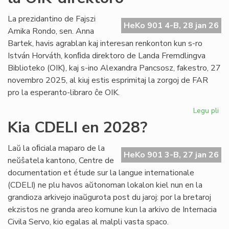
int
tiel
La prezidantino de Fajszi
HeKo 901 4-B, 28 jan 26
en
Amika Rondo, sen. Anna
Ro
Bartek, havis agrablan kaj interesan renkonton kun s-ro
István Horváth, konﬁda direktoro de Landa Fremdlingva
Biblioteko (OIK), kaj s-ino Alexandra Pancsosz, fakestro, 27
novembro 2025, al kiuj estis esprimitaj la zorgoj de FAR
pro la esperanto-libraro ĉe OIK.
Legu pli
pri
Gr
Kia CDELI en 2028?
re
de
Laŭ la oﬁciala maparo de la
FA
HeKo 901 3-B, 27 jan 26
neŭŝatela kantono, Centre de
ku
documentation et étude sur la langue internationale
la
(CDELI) ne plu havos aŭtonoman lokalon kiel nun en la
OI
grandioza arkivejo inaŭgurota post du jaroj: por la bretaroj
dir
ekzistos ne granda areo komune kun la arkivo de Internacia
Civila Servo, kio egalas al malpli vasta spaco.