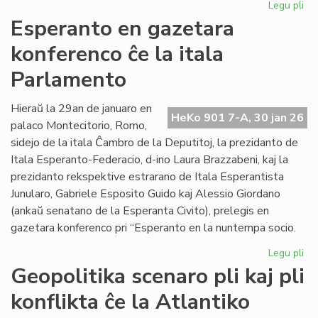
Legu pli
pri
EIE
Esperanto en gazetara
ku
konferenco ĉe la itala
pri
lit
Parlamento
fin
de
Hieraŭ la 29an de januaro en
la
HeKo 901 7-A, 30 jan 26
palaco Montecitorio, Romo,
un
se
sidejo de la itala Ĉambro de la Deputitoj, la prezidanto de
Itala Esperanto-Federacio, d-ino Laura Brazzabeni, kaj la
prezidanto rekspektive estrarano de Itala Esperantista
Junularo, Gabriele Esposito Guido kaj Alessio Giordano
(ankaŭ senatano de la Esperanta Civito), prelegis en
gazetara konferenco pri “Esperanto en la nuntempa socio.
Legu pli
pri
Es
Geopolitika scenaro pli kaj pli
en
konflikta ĉe la Atlantiko
ga
ko