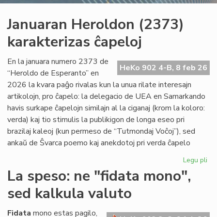
Januaran Heroldon (2373)
karakterizas ĉapeloj
En la januara numero 2373 de
HeKo 902 4-B, 8 feb 26
“Heroldo de Esperanto” en
2026 la kvara paĝo rivalas kun la unua rilate interesajn
artikolojn, pro ĉapelo: la delegacio de UEA en Samarkando
havis surkape ĉapelojn similajn al la ciganaj (krom la koloro:
verda) kaj tio stimulis la publikigon de longa eseo pri
brazilaj kaleoj (kun permeso de “Tutmondaj Voĉoj”), sed
ankaŭ de Ŝvarca poemo kaj anekdotoj pri verda ĉapelo
Legu pli
pri
Ja
La speso: ne "fidata mono",
He
sed kalkula valuto
(2
kar
ĉap
Fidata
mono estas pagilo,