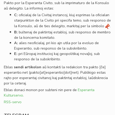
Pakto por la Esperanta Civito, sub la imprimaturo de la Konsulo
aŭ delegito. La informoj estas:
C:
oﬁcialaj de la Civitaj instancoj, kiuj esprimas la oﬁcialan
starpunkton de la Civito pri specifa temo, sub responso de
la Konsulo, aŭ de ties delegito, markitaj per la simbolo
.
B:
bultenaj de paktintaj establoj, sub responso de membro
de la koncerna komitato.
A:
alies neoﬁcialaj, pri kio ajn utila por la evoluo de
Esperantio, sub responso de la subskribinto.
E:
pri Eŭropaj institucioj kaj geopolitikaj novaĵoj, sub
responso de la subskribinto.
Eblas
sendi
artikolon
aŭ kontakti la redakcion tra
pakto
[ĉe]
esperantio
.
net
(pakto[at]esperantio[dot]net)
. Publikigo estas
rajto por esperantaj civitanoj kaj paktintaj establoj, laŭdiskrecia
por la ceteraj.
Eblas donaci monon por subteni nin pere de
Esperanta
Kulturservo
.
RSS-servo