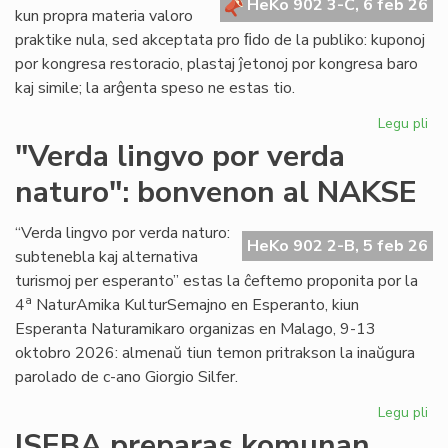
HeKo 902 3-C, 6 feb 26
kun propra materia valoro
praktike nula, sed akceptata pro ﬁdo de la publiko: kuponoj
por kongresa restoracio, plastaj ĵetonoj por kongresa baro
kaj simile; la arĝenta speso ne estas tio.
Legu pli
pri
La
"Verda lingvo por verda
sp
naturo": bonvenon al NAKSE
ne
"fi
mo
“Verda lingvo por verda naturo:
HeKo 902 2-B, 5 feb 26
se
subtenebla kaj alternativa
kal
turismoj per esperanto” estas la ĉeftemo proponita por la
val
a
4
NaturAmika KulturSemajno en Esperanto, kiun
Esperanta Naturamikaro organizas en Malago, 9-13
oktobro 2026: almenaŭ tiun temon pritrakson la inaŭgura
parolado de c-ano Giorgio Silfer.
Legu pli
pri
"V
ISEBA preparas komunan