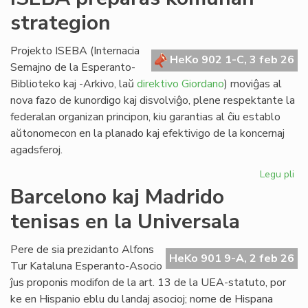
lin
strategion
po
ve
nat
Projekto ISEBA (Internacia
HeKo 902 1-C, 3 feb 26
bo
Semajno de la Esperanto-
al
Biblioteko kaj -Arkivo, laŭ
direktivo Giordano
) moviĝas al
NA
nova fazo de kunordigo kaj disvolviĝo, plene respektante la
federalan organizan principon, kiu garantias al ĉiu establo
aŭtonomecon en la planado kaj efektivigo de la koncernaj
agadsferoj.
Legu pli
pri
IS
Barcelono kaj Madrido
pr
tenisas en la Universala
ko
str
Pere de sia prezidanto Alfons
HeKo 901 9-A, 2 feb 26
Tur Kataluna Esperanto-Asocio
ĵus proponis modifon de la art. 13 de la UEA-statuto, por
ke en Hispanio eblu du landaj asocioj; nome de Hispana