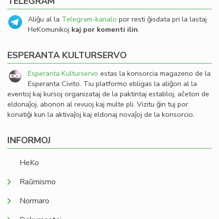
TELEGRAM
Aliĝu al la
Telegram-kanalo
por resti ĝisdata pri la lastaj
HeKomunikoj
kaj por komenti ilin
.
ESPERANTA KULTURSERVO
Esperanta Kulturservo
estas la konsorcia magazeno de la
Esperanta Civito. Tiu platformo ebligas la aliĝon al la
eventoj kaj kursoj organizataj de la paktintaj establoj, aĉeton de
eldonaĵoj, abonon al revuoj kaj multe pli. Vizitu ĝin tuj por
konatiĝi kun la aktivaĵoj kaj eldonaj novaĵoj de la konsorcio.
INFORMOJ
HeKo
Raŭmismo
Normaro