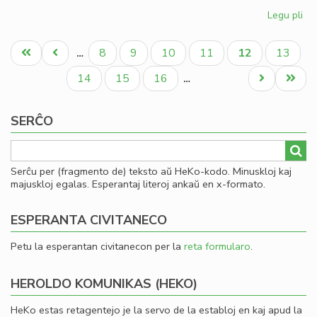
Legu pli
pri
Kia
Pagination
CD
Unua
Antaŭa
Paĝo
Paĝo
Paĝo
Paĝo
Aktuala
Paĝo
8
9
10
11
12
13
…
en
paĝo
paĝo
paĝo
20
Paĝo
Paĝo
Paĝo
Next
Last
14
15
16
…
page
page
SERĈO
Serĉu per (fragmento de) teksto aŭ HeKo-kodo. Minuskloj kaj
majuskloj egalas. Esperantaj literoj ankaŭ en x-formato.
ESPERANTA CIVITANECO
Petu la esperantan civitanecon per la
reta formularo
.
HEROLDO KOMUNIKAS (HEKO)
HeKo estas retagentejo je la servo de la establoj en kaj apud la