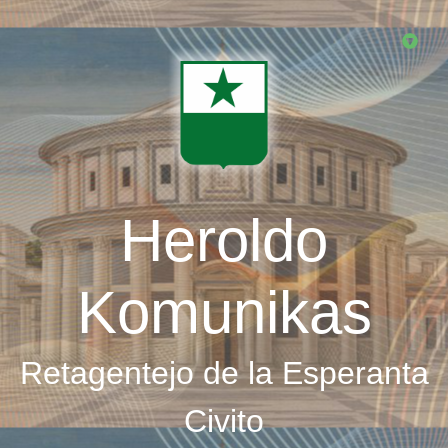
Skip
to
main
content
Heroldo
Komunikas
Retagentejo de la Esperanta
Civito