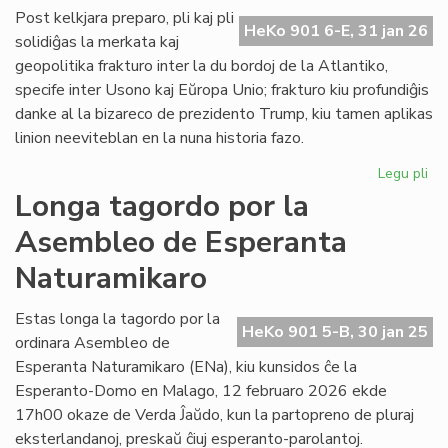
ĉe
Post kelkjara preparo, pli kaj pli
HeKo 901 6-E, 31 jan 26
la
solidiĝas la merkata kaj
ita
geopolitika frakturo inter la du bordoj de la Atlantiko,
Pa
specife inter Usono kaj Eŭropa Unio; frakturo kiu profundiĝis
danke al la bizareco de prezidento Trump, kiu tamen aplikas
linion neeviteblan en la nuna historia fazo.
Legu pli
pri
Geo
Longa tagordo por la
sc
Asembleo de Esperanta
pli
kaj
Naturamikaro
pli
kon
Estas longa la tagordo por la
ĉe
HeKo 901 5-B, 30 jan 25
ordinara Asembleo de
la
Atl
Esperanta Naturamikaro (ENa), kiu kunsidos ĉe la
Esperanto-Domo en Malago, 12 februaro 2026 ekde
17h00 okaze de Verda Ĵaŭdo, kun la partopreno de pluraj
eksterlandanoj, preskaŭ ĉiuj esperanto-parolantoj.