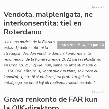
Legu pli
pri
Lo
Vendota, malplenigata, ne
ta
interkonsentita: tiel en
po
la
Roterdamo
As
de
“
La nuna pozicio de la Estraro
Es
HeKo 901 5-A, 29 jan 26
estas: 1) daŭre subteni la
Na
strategian decidon vendi la domon, konforme al la
rekomendoj de la Komitato ekde 2021 kaj la rekonﬁrmo
en Brno (2025); 2) kiel nun, same ne akcepti malpli ol
1.150.000 eŭrojn; 3) vendi nur kun klaraj sekureco aŭ
kondiĉoj; 4) strebi al pli forta jura protekto (pli alta
antaŭpago, se eble) kaj pli realisma transdona dato (
Legu pli
pri
Ve
Grava renkonto de FAR kun
mal
la OIK-direktoro
ne