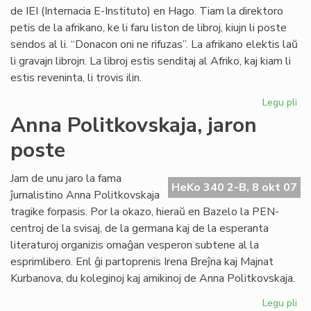
de IEI (Internacia E-Instituto) en Hago. Tiam la direktoro
petis de la afrikano, ke li faru liston de libroj, kiujn li poste
sendos al li. “Donacon oni ne rifuzas”. La afrikano elektis laŭ
li gravajn librojn. La libroj estis senditaj al Afriko, kaj kiam li
estis reveninta, li trovis ilin.
Legu pli
pri
Vul
Anna Politkovskaja, jaron
av
poste
pri
la
mo
Jam de unu jaro la fama
HeKo 340 2-B, 8 okt 07
po
ĵurnalistino Anna Politkovskaja
Afr
tragike forpasis. Por la okazo, hieraŭ en Bazelo la PEN-
centroj de la svisaj, de la germana kaj de la esperanta
literaturoj organizis omaĝan vesperon subtene al la
esprimlibero. Enl ĝi partoprenis Irena Breĵna kaj Majnat
Kurbanova, du koleginoj kaj amikinoj de Anna Politkovskaja.
Legu pli
pri