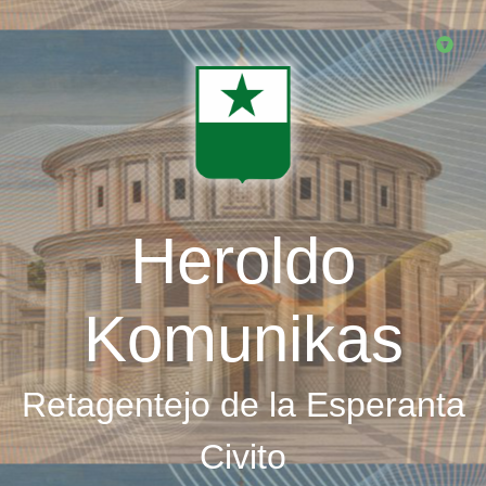
Skip
to
main
content
Heroldo
Komunikas
Retagentejo de la Esperanta
Civito