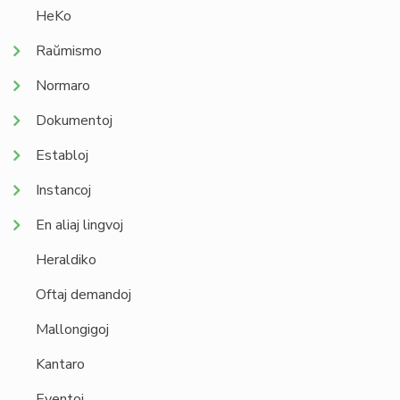
HeKo
Raŭmismo
Normaro
Dokumentoj
Establoj
Instancoj
En aliaj lingvoj
Heraldiko
Oftaj demandoj
Mallongigoj
Kantaro
Eventoj