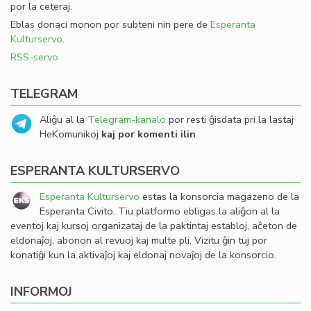
por la ceteraj.
Eblas donaci monon por subteni nin pere de
Esperanta
Kulturservo
.
RSS-servo
TELEGRAM
Aliĝu al la
Telegram-kanalo
por resti ĝisdata pri la lastaj
HeKomunikoj
kaj por komenti ilin
.
ESPERANTA KULTURSERVO
Esperanta Kulturservo
estas la konsorcia magazeno de la
Esperanta Civito. Tiu platformo ebligas la aliĝon al la
eventoj kaj kursoj organizataj de la paktintaj establoj, aĉeton de
eldonaĵoj, abonon al revuoj kaj multe pli. Vizitu ĝin tuj por
konatiĝi kun la aktivaĵoj kaj eldonaj novaĵoj de la konsorcio.
INFORMOJ