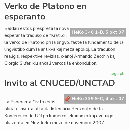
An
Verko de Platono en
Pol
esperanto
jar
po
Baldaŭ estos prespreta la nova
HeKo 340 1-B, 5 okt 07
esperanta traduko de “Kratilo”,
la verko de Platono pri la lingvo, fakte la fundamento de la
lingvistiko dum la antikva kaj meza epokoj. La tradukon
realigis, respektive revizias, c-anoj Armando Zecchin kaj
Giorgio Silfer, kiu ankaŭ verkos la enkondukon.
Legu pli
pri
Ve
Invito al CNUCED/UNCTAD
de
Pl
en
HeKo 339 9-C, 4 okt 07
La Esperanta Civito estis
es
oﬁciale invitita al la 4a Internacia Renkonto de la
Konferenco de UN pri komerco, ekonomio kaj evoluigo,
okazonta en Nov-Jorko meze de novembro 2007.