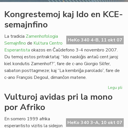
Kongrestemoj kaj Ido en KCE-
semajnfino
La tradicia
Zamenhofologia
HeKo 340 4-B, 11 okt 07
Semajnﬁno
de
Kultura Centro
Esperantista
okazos en Ĉaŭdefono 3-4 novembro 2007.
Du temoj estos pritraktataj: “Ido naskiĝis antaŭ cent jaroj:
kiel kondutis Zamenhof?”, fare de c-ano Giorgio Silfer,
sabaton posttagmeze; kaj “La kembriĝa parolado”, fare de
c-ano François Degoul, dimanĉon matene.
Legu pli
pri
Ko
Vulturoj avidas pri la mono
kaj
por Afriko
Ido
en
KC
En somero 1999 afrika
HeKo 340 3-A, 10 okt 07
se
esperantisto vizitis la sidejon