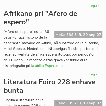
Legu pli
pri
Ap
Afrikano pri "Afero de
"Es
espero"
Tr
n-
ro
“Afero de espero” estas 86-
HeKo 339 3-B, 20 sep 07
21
paĝa konciza historio de la
esperanto-movado en Afriko, laŭ subtitolo de la aŭtorino,
Heidi Goes el Nederlando. Ni aperigas ĉi-sube parton de la
recenzo, verkita de afrika esperantologo, por periodaĵoj
de LF-koop. La recenzo estas grava kontribuo al la
historiograﬁo pri
la afrika Esperantio
.
Legu pli
pri
Af
Literatura Foiro 228 enhave
pri
bunta
"A
de
es
Originala literaturo en la
HeKo 339 2-B, 19 sep 07
aŭgusta numero 228 de la