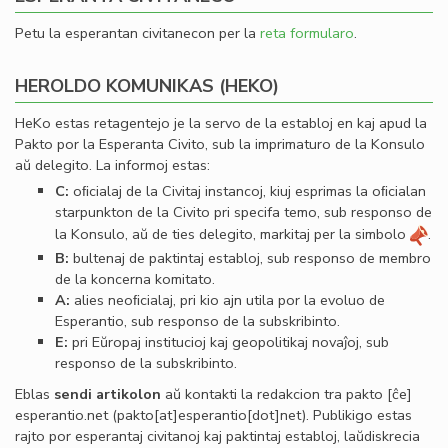
Petu la esperantan civitanecon per la
reta formularo
.
HEROLDO KOMUNIKAS (HEKO)
HeKo estas retagentejo je la servo de la establoj en kaj apud la
Pakto por la Esperanta Civito, sub la imprimaturo de la Konsulo
aŭ delegito. La informoj estas:
C:
oﬁcialaj de la Civitaj instancoj, kiuj esprimas la oﬁcialan
starpunkton de la Civito pri specifa temo, sub responso de
la Konsulo, aŭ de ties delegito, markitaj per la simbolo
.
B:
bultenaj de paktintaj establoj, sub responso de membro
de la koncerna komitato.
A:
alies neoﬁcialaj, pri kio ajn utila por la evoluo de
Esperantio, sub responso de la subskribinto.
E:
pri Eŭropaj institucioj kaj geopolitikaj novaĵoj, sub
responso de la subskribinto.
Eblas
sendi
artikolon
aŭ kontakti la redakcion tra
pakto
[ĉe]
esperantio
.
net
(pakto[at]esperantio[dot]net)
. Publikigo estas
rajto por esperantaj civitanoj kaj paktintaj establoj, laŭdiskrecia