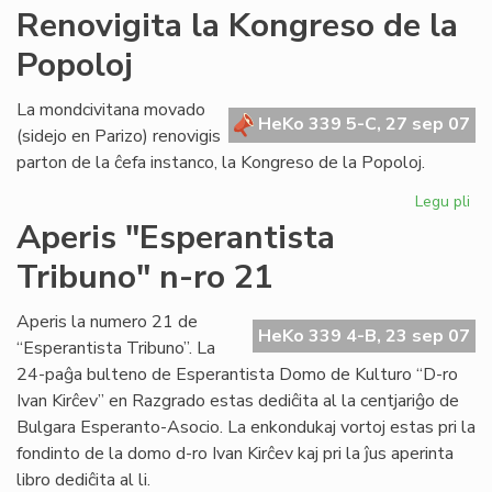
AR
Renovigita la Kongreso de la
tre
Popoloj
su
en
Po
La mondcivitana movado
HeKo 339 5-C, 27 sep 07
(sidejo en Parizo) renovigis
parton de la ĉefa instanco, la Kongreso de la Popoloj.
Legu pli
pri
Re
Aperis "Esperantista
la
Tribuno" n-ro 21
Ko
de
la
Aperis la numero 21 de
HeKo 339 4-B, 23 sep 07
Po
“Esperantista Tribuno”. La
24-paĝa bulteno de Esperantista Domo de Kulturo “D-ro
Ivan Kirĉev” en Razgrado estas dediĉita al la centjariĝo de
Bulgara Esperanto-Asocio. La enkondukaj vortoj estas pri la
fondinto de la domo d-ro Ivan Kirĉev kaj pri la ĵus aperinta
libro dediĉita al li.