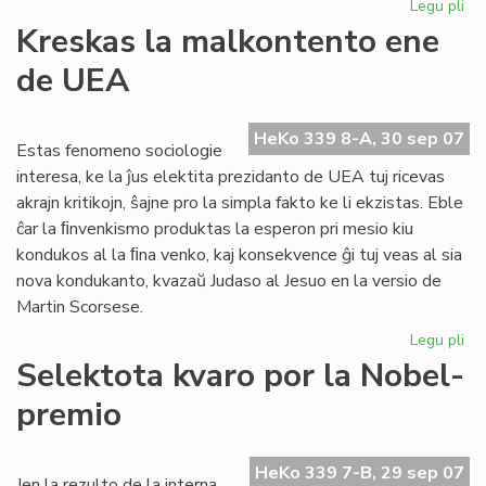
Legu pli
pri
Inv
Kreskas la malkontento ene
al
de UEA
CN
HeKo 339 8-A, 30 sep 07
Estas fenomeno sociologie
interesa, ke la ĵus elektita prezidanto de UEA tuj ricevas
akrajn kritikojn, ŝajne pro la simpla fakto ke li ekzistas. Eble
ĉar la ﬁnvenkismo produktas la esperon pri mesio kiu
kondukos al la ﬁna venko, kaj konsekvence ĝi tuj veas al sia
nova kondukanto, kvazaŭ Judaso al Jesuo en la versio de
Martin Scorsese.
Legu pli
pri
Kr
Selektota kvaro por la Nobel-
la
premio
ma
en
de
HeKo 339 7-B, 29 sep 07
UE
Jen la rezulto de la interna