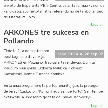
enketo de Esperanta PEN-Centro, celanta formuli kvinon da
kandidatoj, submetotan al la referendumo de la abonantaro
de Literatura Foiro.
Legu pli
pri
Se
ARKONES tre sukcesa en
kv
Pollando
po
la
No
Ekde la 21a de septembro
HeKo 339 6-A, 28 sep 07
pr
posttagmeze disvolviĝis
ARKONES en Poznano, tradicia arta rendevuo. Dum la
inaŭguro, kiun gvidis Elzbieta Malik kaj Tobiasz
Kazmierski, kantis Zuzanna Kornicka.
En la unua programero la partoprenantoj ĝuis la prelegon
de Jerzy Rzadzki pri “Komunikado sen perforto”. Samtempe
ekfunkciis la libroservo gvidata de Pawel Janowczyk.
Legu pli
pri