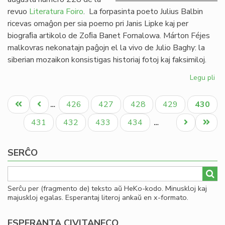
revuo
Literatura Foiro
. La forpasinta poeto Julius Balbin
ricevas omaĝon per sia poemo pri Janis Lipke kaj per
biograﬁa artikolo de Zoﬁa Banet Fornalowa. Márton Féjes
malkovras nekonatajn paĝojn el la vivo de Julio Baghy: la
siberian mozaikon konsistigas historiaj fotoj kaj faksimiloj.
Legu pli
pri
Lit
Pagination
Foi
Unua
Antaŭa
Paĝo
Paĝo
Paĝo
Paĝo
Aktual
426
427
428
429
430
…
22
paĝo
paĝo
paĝo
en
Paĝo
Paĝo
Paĝo
Paĝo
Next
Last
431
432
433
434
…
bu
page
page
SERĈO
Serĉu per (fragmento de) teksto aŭ HeKo-kodo. Minuskloj kaj
majuskloj egalas. Esperantaj literoj ankaŭ en x-formato.
ESPERANTA CIVITANECO