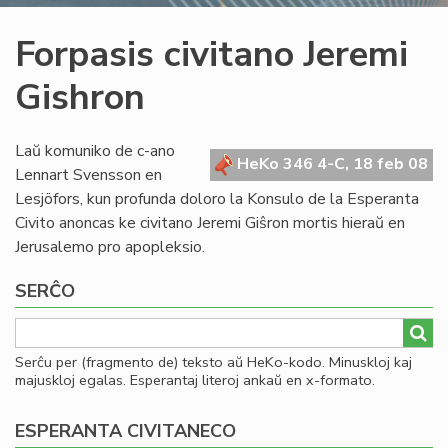
Forpasis civitano Jeremi
Gishron
Laŭ komuniko de c-ano
HeKo 346 4-C, 18 feb 08
Lennart Svensson en
Lesjöfors, kun profunda doloro la Konsulo de la Esperanta
Civito anoncas ke civitano Jeremi Giŝron mortis hieraŭ en
Jerusalemo pro apopleksio.
SERĈO
Serĉu per (fragmento de) teksto aŭ HeKo-kodo. Minuskloj kaj
majuskloj egalas. Esperantaj literoj ankaŭ en x-formato.
ESPERANTA CIVITANECO