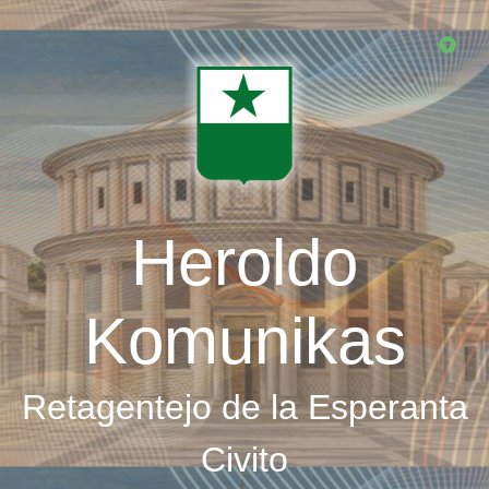
Skip
to
main
content
Heroldo
Komunikas
Retagentejo de la Esperanta
Civito