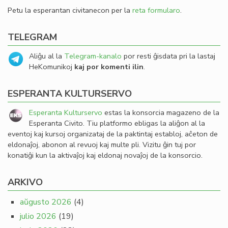
Petu la esperantan civitanecon per la
reta formularo
.
TELEGRAM
Aliĝu al la
Telegram-kanalo
por resti ĝisdata pri la lastaj
HeKomunikoj
kaj por komenti ilin
.
ESPERANTA KULTURSERVO
Esperanta Kulturservo
estas la konsorcia magazeno de la
Esperanta Civito. Tiu platformo ebligas la aliĝon al la
eventoj kaj kursoj organizataj de la paktintaj establoj, aĉeton de
eldonaĵoj, abonon al revuoj kaj multe pli. Vizitu ĝin tuj por
konatiĝi kun la aktivaĵoj kaj eldonaj novaĵoj de la konsorcio.
ARKIVO
aŭgusto 2026
(4)
julio 2026
(19)