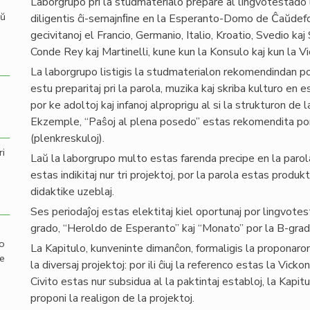
Laborgrupo pri la studmaterialo prepare al lingvotestad
aŭ
diligentis ĉi-semajnﬁne en la Esperanto-Domo de Ĉaŭdefo
gecivitanoj el Francio, Germanio, Italio, Kroatio, Svedio kaj
Conde Rey kaj Martinelli, kune kun la Konsulo kaj kun la V
La laborgrupo listigis la studmaterialon rekomendindan por 
estu preparitaj pri la parola, muzika kaj skriba kulturo en e
por ke adoltoj kaj infanoj alproprigu al si la strukturon de la 
Ekzemple, “Paŝoj al plena posedo” estas rekomendita po
(plenkreskuloj).
ri
Laŭ la laborgrupo multo estas farenda precipe en la parola
estas indikitaj nur tri projektoj, por la parola estas produk
didaktike uzeblaj.
Ses periodaĵoj estas elektitaj kiel oportunaj por lingvote
grado, “Heroldo de Esperanto” kaj “Monato” por la B-grado,
mo
La Kapitulo, kunveninte dimanĉon, formaligis la proponaron 
de
la diversaj projektoj: por ili ĉiuj la referenco estas la Vick
Civito estas nur subsidua al la paktintaj establoj, la Kapit
proponi la realigon de la projektoj.