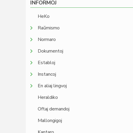
INFORMOJ
HeKo
Raŭmismo
Normaro
Dokumentoj
Establoj
Instancoj
En aliaj lingvoj
Heraldiko
Oftaj demandoj
Mallongigoj
Kantaro