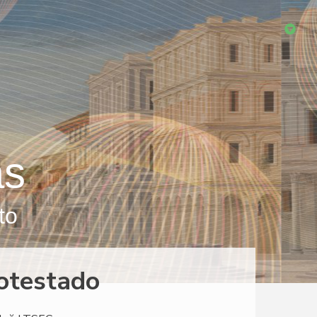
as
to
votestado