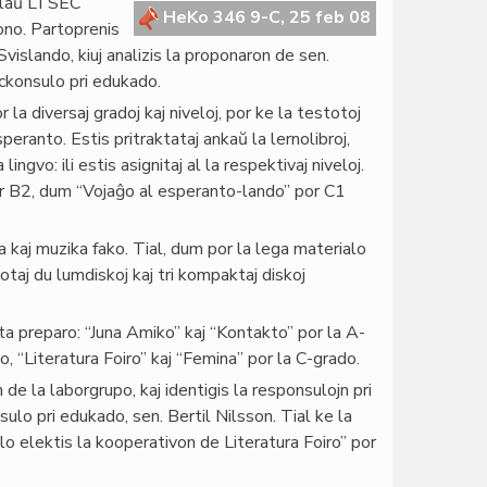
o laŭ LTSEC
HeKo 346 9-C, 25 feb 08
no. Partoprenis
 Svislando, kiuj analizis la proponaron de sen.
ickonsulo pri edukado.
la diversaj gradoj kaj niveloj, por ke la testotoj
speranto. Estis pritraktataj ankaŭ la lernolibroj,
lingvo: ili estis asignitaj al la respektivaj niveloj.
r B2, dum “Vojaĝo al esperanto-lando” por C1
 kaj muzika fako. Tial, dum por la lega materialo
totaj du lumdiskoj kaj tri kompaktaj diskoj
sta preparo: “Juna Amiko” kaj “Kontakto” por la A-
 “Literatura Foiro” kaj “Femina” por la C-grado.
de la laborgrupo, kaj identigis la responsulojn pri
onsulo pri edukado, sen. Bertil Nilsson. Tial ke la
ulo elektis la kooperativon de Literatura Foiro” por