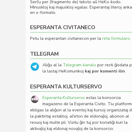
Serĉu per (fragmento de) teksto aŭ HeKo-kodo.
Minuskloj kaj majuskloj egalas. Esperantaj literoj ank
en x-formato.
ESPERANTA CIVITANECO
Petu la esperantan civitanecon per la
reta formularo
.
TELEGRAM
Aliĝu al la
Telegram-kanalo
por resti ĝisdata p
la lastaj HeKomunikoj
kaj por komenti ilin
.
ESPERANTA KULTURSERVO
Esperanta Kulturservo
estas la konsorcia
magazeno de la Esperanta Civito. Tiu platfor
ebligas la aliĝon al la eventoj kaj kursoj organizataj 
la paktintaj establoj, aĉeton de eldonaĵoj, abonon al
revuoj kaj multe pli. Vizitu ĝin tuj por konatiĝi kun la
aktivaĵoj kaj eldonaj novaĵoj de la konsorcio.