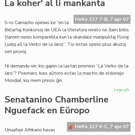
La koher' al li mankanta
bo
en
nia
HeKo 327 7-B, 7 apr 07
S-ro Camacho opinias ke “en la
lin
Belartaj Konkursoj de UEA la literatura nivelo ne ĉiam brilis
(tamen nenio komparebla kun la skandale manipulitaj Floraj
Ludoj aŭ la Verko de la Jaro)”. Tio estas opinio plus akuzoj
sen pruvoj.
Ni demandu nin: kiu gajnis la lastan premion “La Verko de la
Jaro”? Poemaro, kies aŭtoro estas la mastro de eldonejo
Mondial, kiu mem presis ĝin.
Legu pli
pri
La
Senatanino Chamberline
koh
Nguefack en Eŭropo
al
li
ma
HeKo 327 6-C, 7 apr 07
Unuafoje Afrikano havas