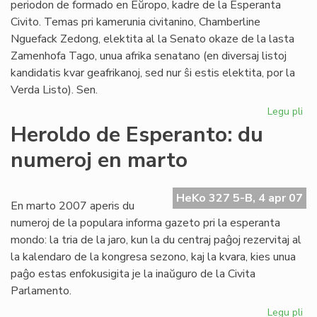
periodon de formado en Eŭropo, kadre de la Esperanta
Civito. Temas pri kamerunia civitanino, Chamberline
Nguefack Zedong, elektita al la Senato okaze de la lasta
Zamenhofa Tago, unua afrika senatano (en diversaj listoj
kandidatis kvar geafrikanoj, sed nur ŝi estis elektita, por la
Verda Listo). Sen.
Legu pli
pri
Se
Heroldo de Esperanto: du
Ch
numeroj en marto
Ng
en
Eŭ
HeKo 327 5-B, 4 apr 07
En marto 2007 aperis du
numeroj de la populara informa gazeto pri la esperanta
mondo: la tria de la jaro, kun la du centraj paĝoj rezervitaj al
la kalendaro de la kongresa sezono, kaj la kvara, kies unua
paĝo estas enfokusigita je la inaŭguro de la Civita
Parlamento.
Legu pli
pri