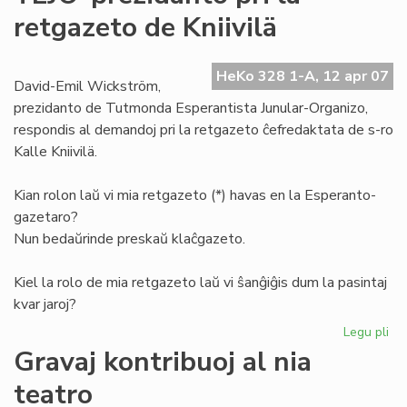
de
retgazeto de Kniivilä
la
Es
Pio
HeKo 328 1-A, 12 apr 07
David-Emil Wickström,
prezidanto de Tutmonda Esperantista Junular-Organizo,
respondis al demandoj pri la retgazeto ĉefredaktata de s-ro
Kalle Kniivilä.
Kian rolon laŭ vi mia retgazeto (*) havas en la Esperanto-
gazetaro?
Nun bedaŭrinde preskaŭ klaĉgazeto.
Kiel la rolo de mia retgazeto laŭ vi ŝanĝiĝis dum la pasintaj
kvar jaroj?
Legu pli
pri
TE
Gravaj kontribuoj al nia
pr
teatro
pri