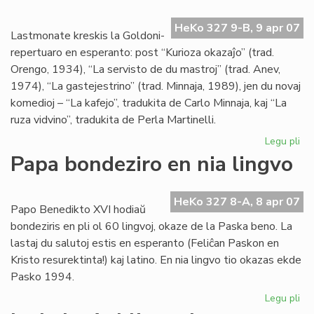
la
re
HeKo 327 9-B, 9 apr 07
de
Lastmonate kreskis la Goldoni-
Kni
repertuaro en esperanto: post “Kurioza okazaĵo” (trad.
Orengo, 1934), “La servisto de du mastroj” (trad. Anev,
1974), “La gastejestrino” (trad. Minnaja, 1989), jen du novaj
komedioj – “La kafejo”, tradukita de Carlo Minnaja, kaj “La
ruza vidvino”, tradukita de Perla Martinelli.
Legu pli
pri
Gr
Papa bondeziro en nia lingvo
kon
al
nia
HeKo 327 8-A, 8 apr 07
Papo Benedikto XVI hodiaŭ
tea
bondeziris en pli ol 60 lingvoj, okaze de la Paska beno. La
lastaj du salutoj estis en esperanto (Feliĉan Paskon en
Kristo resurektinta!) kaj latino. En nia lingvo tio okazas ekde
Pasko 1994.
Legu pli
pri
Pa