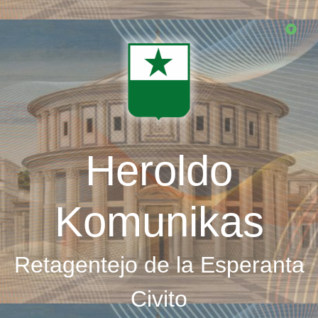
Skip
to
main
content
Heroldo
Komunikas
Retagentejo de la Esperanta
Civito