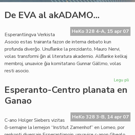
De EVA al akADAMO...
HeKo 328 4-A, 15 apr 07
Esperantlingva Verkista
Asocio estas trairanta fazon de interna debato kun
profunda diverĝo. Unuﬂanke la prezidanto, Mauro Nervi,
volas transformi ĝin al literatura akademio. Aliﬂanke kelkaj
membroj, unuavice ĝia komitatano Gunnar Gällmo, volas
resti asocio.
Legu pli
pri
De
Esperanto-Centro planata en
EV
Ganao
al
ak
HeKo 328 3-B, 14 apr 07
C-ano Holger Siebers vizitas
ĉi-semajne la lernejon “Institut Zamenhof” en Lomeo, por
renkonti diversajn Esperantianojn, unuavice c-anon Gbeglo