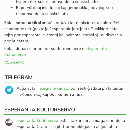
Esperantio, sub responso de la subskribinto.
E:
pri Eŭropaj institucioj kaj geopolitikaj novaĵoj, sub
responso de la subskribinto.
Eblas
sendi
artikolon
aŭ kontakti la redakcion tra
pakto
[ĉe]
esperantio
.
net
(pakto[at]esperantio[dot]net)
. Publikigo estas
rajto por esperantaj civitanoj kaj paktintaj establoj, laŭdiskrecia
por la ceteraj.
Eblas donaci monon por subteni nin pere de
Esperanta
Kulturservo
.
RSS-servo
TELEGRAM
Aliĝu al la
Telegram-kanalo
por resti ĝisdata pri la lastaj
HeKomunikoj
kaj por komenti ilin
.
ESPERANTA KULTURSERVO
Esperanta Kulturservo
estas la konsorcia magazeno de la
Esperanta Civito. Tiu platformo ebligas la aliĝon al la