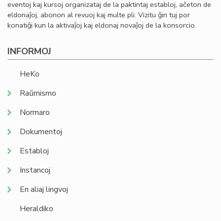
eventoj kaj kursoj organizataj de la paktintaj establoj, aĉeton de
eldonaĵoj, abonon al revuoj kaj multe pli. Vizitu ĝin tuj por
konatiĝi kun la aktivaĵoj kaj eldonaj novaĵoj de la konsorcio.
INFORMOJ
HeKo
Raŭmismo
Normaro
Dokumentoj
Establoj
Instancoj
En aliaj lingvoj
Heraldiko