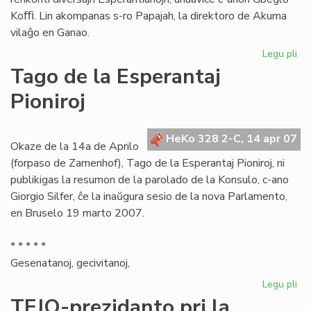
Koﬃ. Lin akompanas s-ro Papajah, la direktoro de Akuma
vilaĝo en Ganao.
Legu pli
pri
Es
Tago de la Esperantaj
Ce
Pioniroj
pl
en
Ga
HeKo 328 2-C, 14 apr 07
Okaze de la 14a de Aprilo
(forpaso de Zamenhof), Tago de la Esperantaj Pioniroj, ni
publikigas la resumon de la parolado de la Konsulo, c-ano
Giorgio Silfer, ĉe la inaŭgura sesio de la nova Parlamento,
en Bruselo 19 marto 2007.
* * * * *
Gesenatanoj, gecivitanoj,
Legu pli
pri
Ta
TEJO-prezidanto pri la