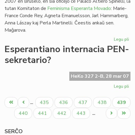
2007 en Bruselo, en sia oﬁcejo ĉe Palaco Altiero Spinelli, la
tutan Komitaton de
Feminisma Esperanta Movado
: Marie-
France Conde Rey, Agneta Emanuelsson, Jarl Hammarberg,
Anna Lászay kaj Perla Martinelli. Ĉeestis ankaŭ sen.
Maĝarova.
Legu pli
pri
FE
Esperantiano internacia PEN-
kaj
sekretario?
Ma
Ha
HeKo 327 2-B, 28 mar 07
Legu pli
pri
Es
Pagination
int
Unua
Antaŭa
Paĝo
Paĝo
Paĝo
Paĝo
Aktual
435
436
437
438
439
…
PE
paĝo
paĝo
paĝo
sek
Paĝo
Paĝo
Paĝo
Paĝo
Next
Last
440
441
442
443
…
page
page
SERĈO