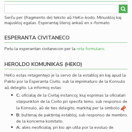
Serĉu per (fragmento de) teksto aŭ HeKo-kodo. Minuskloj kaj
majuskloj egalas. Esperantaj literoj ankaŭ en x-formato.
ESPERANTA CIVITANECO
Petu la esperantan civitanecon per la
reta formularo
.
HEROLDO KOMUNIKAS (HEKO)
HeKo estas retagentejo je la servo de la establoj en kaj apud la
Pakto por la Esperanta Civito, sub la imprimaturo de la Konsulo
aŭ delegito. La informoj estas:
C:
oﬁcialaj de la Civitaj instancoj, kiuj esprimas la oﬁcialan
starpunkton de la Civito pri specifa temo, sub responso de
la Konsulo, aŭ de ties delegito, markitaj per la simbolo
.
B:
bultenaj de paktintaj establoj, sub responso de membro
de la koncerna komitato.
A:
alies neoﬁcialaj, pri kio ajn utila por la evoluo de