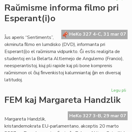
He
Raŭmisme informa filmo pri
de
Esperant(i)o
Es
du
nu
HeKo 327 4-C, 31 mar 07
en
Ĵus aperis “Sentiments”,
ma
okminuta ﬁlmo en lumdisko (DVD), informanta pri
Esperant(i)o el raŭmisma vidpunkto. Ĝi estis realigita de
studentoj en la Belarta Altlernejo de Angulemo (Francio),
neesperantistoj, kiuj pli rapide kaj pli bone komprenis
raŭmismon ol ĉiuj ﬁnvenkistoj kalumniantaj ĝin en diversaj
latitudoj.
Legu pli
pri
Ra
FEM kaj Margareta Handzlik
in
fil
pri
HeKo 327 3-B, 29 mar 07
Margareta Handzlik,
Esp
kristandemokrata EU-parlamentano, akceptis 20 marto