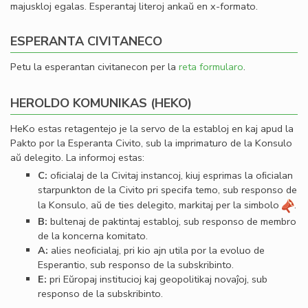
majuskloj egalas. Esperantaj literoj ankaŭ en x-formato.
ESPERANTA CIVITANECO
Petu la esperantan civitanecon per la
reta formularo
.
HEROLDO KOMUNIKAS (HEKO)
HeKo estas retagentejo je la servo de la establoj en kaj apud la
Pakto por la Esperanta Civito, sub la imprimaturo de la Konsulo
aŭ delegito. La informoj estas:
C:
oﬁcialaj de la Civitaj instancoj, kiuj esprimas la oﬁcialan
starpunkton de la Civito pri specifa temo, sub responso de
la Konsulo, aŭ de ties delegito, markitaj per la simbolo
.
B:
bultenaj de paktintaj establoj, sub responso de membro
de la koncerna komitato.
A:
alies neoﬁcialaj, pri kio ajn utila por la evoluo de
Esperantio, sub responso de la subskribinto.
E:
pri Eŭropaj institucioj kaj geopolitikaj novaĵoj, sub
responso de la subskribinto.