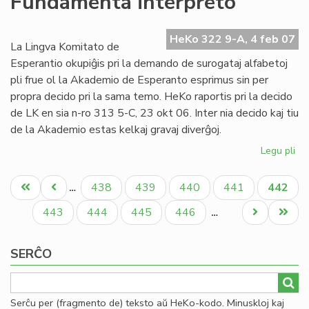
Fundamenta interpreto
Af
es
HeKo 322 9-A, 4 feb 07
at
La Lingva Komitato de
Esperantio okupiĝis pri la demando de surogataj alfabetoj
pli frue ol la Akademio de Esperanto esprimus sin per
propra decido pri la sama temo. HeKo raportis pri la decido
de LK en sia n-ro 313 5-C, 23 okt 06. Inter nia decido kaj tiu
de la Akademio estas kelkaj gravaj diverĝoj.
Legu pli
pri
Li
Pagination
Ko
Unua
Antaŭa
Paĝo
Paĝo
Paĝo
Paĝo
Aktual
438
439
440
441
442
…
pri
paĝo
paĝo
paĝo
Fu
Paĝo
Paĝo
Paĝo
Paĝo
Next
Last
443
444
445
446
…
int
page
page
SERĈO
Serĉu per (fragmento de) teksto aŭ HeKo-kodo. Minuskloj kaj