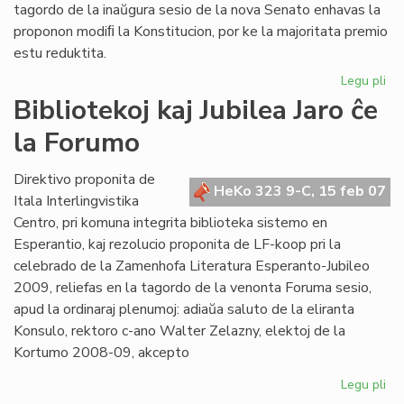
tagordo de la inaŭgura sesio de la nova Senato enhavas la
proponon modiﬁ la Konstitucion, por ke la majoritata premio
estu reduktita.
Legu pli
pri
Kon
Bibliotekoj kaj Jubilea Jaro ĉe
re
la Forumo
es
an
Direktivo proponita de
HeKo 323 9-C, 15 feb 07
Itala Interlingvistika
Centro, pri komuna integrita biblioteka sistemo en
Esperantio, kaj rezolucio proponita de LF-koop pri la
celebrado de la Zamenhofa Literatura Esperanto-Jubileo
2009, reliefas en la tagordo de la venonta Foruma sesio,
apud la ordinaraj plenumoj: adiaŭa saluto de la eliranta
Konsulo, rektoro c-ano Walter Zelazny, elektoj de la
Kortumo 2008-09, akcepto
Legu pli
pri
Bib