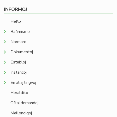
INFORMOJ
HeKo
Raŭmismo
Normaro
Dokumentoj
Establoj
Instancoj
En aliaj lingvoj
Heraldiko
Oftaj demandoj
Mallongigoj