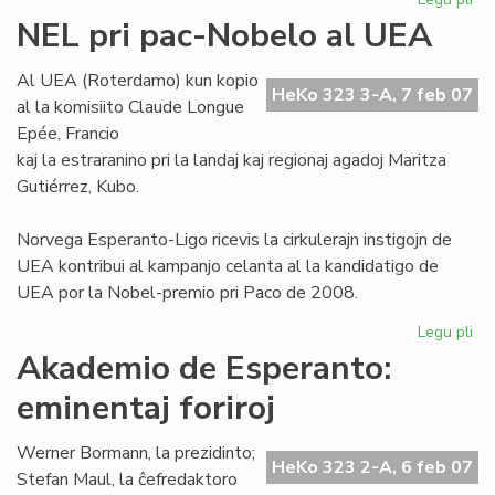
Niĝ
NEL pri pac-Nobelo al UEA
ko
se
Al UEA (Roterdamo) kun kopio
la
HeKo 323 3-A, 7 feb 07
al la komisiito Claude Longue
est
Epée, Francio
kaj la estraranino pri la landaj kaj regionaj agadoj Maritza
Gutiérrez, Kubo.
Norvega Esperanto-Ligo ricevis la cirkulerajn instigojn de
UEA kontribui al kampanjo celanta al la kandidatigo de
UEA por la Nobel-premio pri Paco de 2008.
Legu pli
pri
NE
Akademio de Esperanto:
pri
eminentaj foriroj
pa
No
al
Werner Bormann, la prezidinto;
HeKo 323 2-A, 6 feb 07
UE
Stefan Maul, la ĉefredaktoro