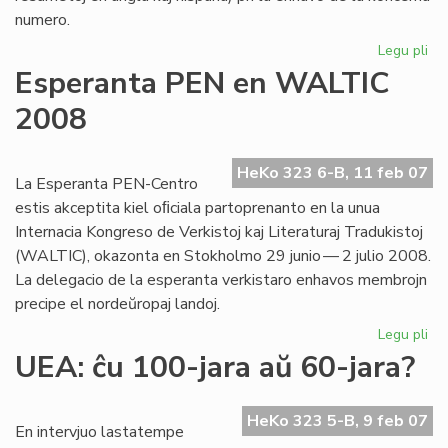
numero.
Legu pli
pri
"Li
Esperanta PEN en WALTIC
Foi
2008
kaj
la
Go
HeKo 323 6-B, 11 feb 07
jar
La Esperanta PEN-Centro
estis akceptita kiel oﬁciala partoprenanto en la unua
Internacia Kongreso de Verkistoj kaj Literaturaj Tradukistoj
(WALTIC), okazonta en Stokholmo 29 junio — 2 julio 2008.
La delegacio de la esperanta verkistaro enhavos membrojn
precipe el nordeŭropaj landoj.
Legu pli
pri
Es
UEA: ĉu 100-jara aŭ 60-jara?
PE
en
WA
HeKo 323 5-B, 9 feb 07
En intervjuo lastatempe
20