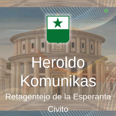
Skip
to
main
content
Heroldo
Komunikas
Retagentejo de la Esperanta
Civito