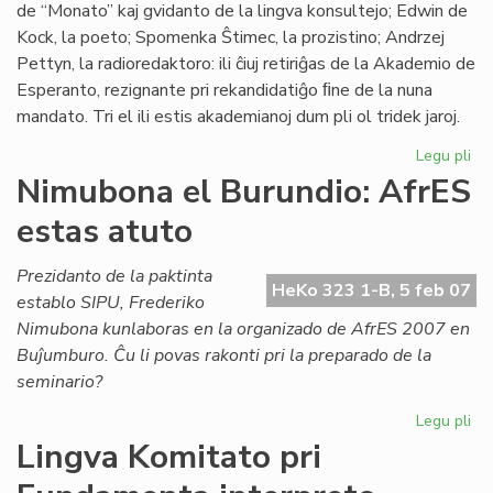
de “Monato” kaj gvidanto de la lingva konsultejo; Edwin de
Kock, la poeto; Spomenka Ŝtimec, la prozistino; Andrzej
Pettyn, la radioredaktoro: ili ĉiuj retiriĝas de la Akademio de
Esperanto, rezignante pri rekandidatiĝo ﬁne de la nuna
mandato. Tri el ili estis akademianoj dum pli ol tridek jaroj.
Legu pli
pri
Ak
Nimubona el Burundio: AfrES
de
estas atuto
Es
em
for
Prezidanto de la paktinta
HeKo 323 1-B, 5 feb 07
establo SIPU, Frederiko
Nimubona kunlaboras en la organizado de AfrES 2007 en
Buĵumburo. Ĉu li povas rakonti pri la preparado de la
seminario?
Legu pli
pri
Ni
Lingva Komitato pri
el
Bur