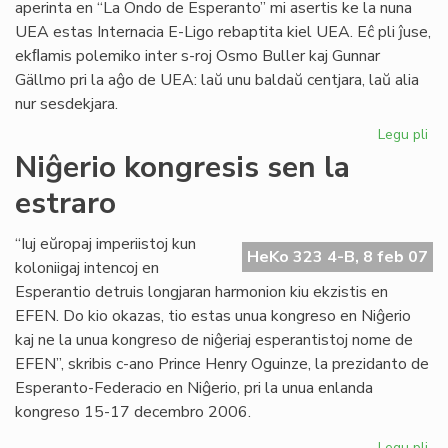
aperinta en “La Ondo de Esperanto” mi asertis ke la nuna
UEA estas Internacia E-Ligo rebaptita kiel UEA. Eĉ pli ĵuse,
ekﬂamis polemiko inter s-roj Osmo Buller kaj Gunnar
Gällmo pri la aĝo de UEA: laŭ unu baldaŭ centjara, laŭ alia
nur sesdekjara.
Legu pli
pri
UE
Niĝerio kongresis sen la
ĉu
estraro
10
jar
aŭ
“Iuj eŭropaj imperiistoj kun
HeKo 323 4-B, 8 feb 07
60
koloniigaj intencoj en
jar
Esperantio detruis longjaran harmonion kiu ekzistis en
EFEN. Do kio okazas, tio estas unua kongreso en Niĝerio
kaj ne la unua kongreso de niĝeriaj esperantistoj nome de
EFEN”, skribis c-ano Prince Henry Oguinze, la prezidanto de
Esperanto-Federacio en Niĝerio, pri la unua enlanda
kongreso 15-17 decembro 2006.
Legu pli
pri