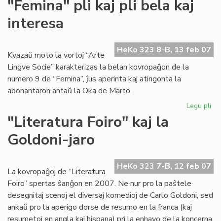
"Femina" pli kaj pli bela kaj
kaj
interesa
Jub
Jar
ĉe
HeKo 323 8-B, 13 feb 07
la
Kvazaŭ moto la vortoj “Arte
Fo
Lingve Socie” karakterizas la belan kovropaĝon de la
numero 9 de “Femina”, ĵus aperinta kaj atingonta la
abonantaron antaŭ la Oka de Marto.
Legu pli
pri
"F
"Literatura Foiro" kaj la
pli
Goldoni-jaro
kaj
pli
be
HeKo 323 7-B, 12 feb 07
kaj
La kovropaĝoj de “Literatura
int
Foiro” spertas ŝanĝon en 2007. Ne nur pro la paŝtele
desegnitaj scenoj el diversaj komedioj de Carlo Goldoni, sed
ankaŭ pro la aperigo dorse de resumo en la franca (kaj
resumetoj en angla kaj hispana) pri la enhavo de la koncerna