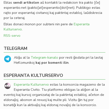
Eblas
sendi
artikolon
aŭ kontakti la redakcion tra
pakto
[ĉe]
esperantio
.
net
(pakto[at]esperantio[dot]net)
. Publikigo estas
rajto por esperantaj civitanoj kaj paktintaj establoj, laŭdiskrecia
por la ceteraj.
Eblas donaci monon por subteni nin pere de
Esperanta
Kulturservo
.
RSS-servo
TELEGRAM
Aliĝu al la
Telegram-kanalo
por resti ĝisdata pri la lastaj
HeKomunikoj
kaj por komenti ilin
.
ESPERANTA KULTURSERVO
Esperanta Kulturservo
estas la konsorcia magazeno de la
Esperanta Civito. Tiu platformo ebligas la aliĝon al la
eventoj kaj kursoj organizataj de la paktintaj establoj, aĉeton de
eldonaĵoj, abonon al revuoj kaj multe pli. Vizitu ĝin tuj por
konatiĝi kun la aktivaĵoj kaj eldonaj novaĵoj de la konsorcio.