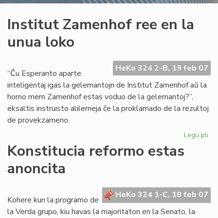
Institut Zamenhof ree en la
unua loko
HeKo 324 2-B, 19 feb 07
“Ĉu Esperanto aparte
inteligentaj igas la gelernantojn de Institut Zamenhof aŭ la
homo mem Zamenhof estas voduo de la gelernantoj?”,
eksaltis instruisto alilerneja ĉe la proklamado de la rezultoj
de provekzameno.
Legu pli
pri
Ins
Konstitucia reformo estas
Za
anoncita
re
en
la
HeKo 324 1-C, 18 feb 07
un
Kohere kun la programo de
lo
la Verda grupo, kiu havas la majoritaton en la Senato, la