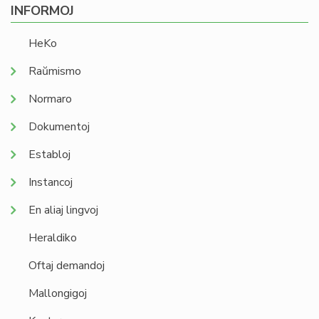
INFORMOJ
HeKo
Raŭmismo
Normaro
Dokumentoj
Establoj
Instancoj
En aliaj lingvoj
Heraldiko
Oftaj demandoj
Mallongigoj