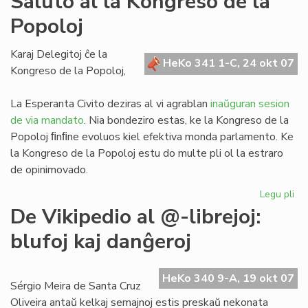
Saluto al la Kongreso de la
ko
Popoloj
en
Vi
Karaj Delegitoj ĉe la
HeKo 341 1-C, 24 okt 07
Kongreso de la Popoloj,
La Esperanta Civito deziras al vi agrablan
inaŭguran sesion
de via mandato
. Nia bondeziro estas, ke la Kongreso de la
Popoloj ﬁnﬁne evoluos kiel efektiva monda parlamento. Ke
la Kongreso de la Popoloj estu do multe pli ol la estraro
de opinimovado.
Legu pli
pri
Sa
De Vikipedio al @-librejoj:
al
blufoj kaj danĝeroj
la
Ko
de
HeKo 340 9-A, 19 okt 07
la
Sérgio Meira de Santa Cruz
Po
Oliveira antaŭ kelkaj semajnoj estis preskaŭ nekonata