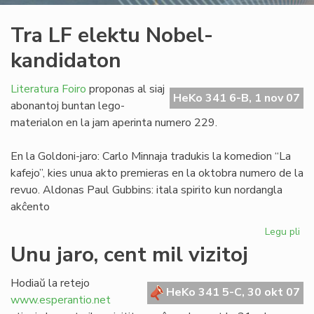
Tra LF elektu Nobel-
kandidaton
Literatura Foiro
proponas al siaj
HeKo 341 6-B, 1 nov 07
abonantoj buntan lego-
materialon en la jam aperinta numero 229.
En la Goldoni-jaro: Carlo Minnaja tradukis la komedion “La
kafejo”, kies unua akto premieras en la oktobra numero de la
revuo. Aldonas Paul Gubbins: itala spirito kun nordangla
akĉento
Legu pli
pri
Tr
Unu jaro, cent mil vizitoj
LF
ele
Hodiaŭ la retejo
No
HeKo 341 5-C, 30 okt 07
www.esperantio.net
ka