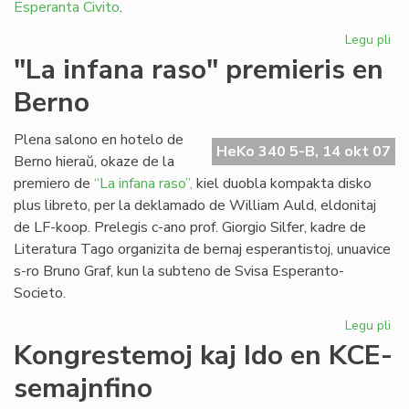
Esperanta Civito
.
Legu pli
pri
Es
"La infana raso" premieris en
kaj
Berno
Ki
en
Mi
Plena salono en hotelo de
HeKo 340 5-B, 14 okt 07
Berno hieraŭ, okaze de la
premiero de
“La infana raso”,
kiel duobla kompakta disko
plus libreto, per la deklamado de William Auld, eldonitaj
de LF-koop. Prelegis c-ano prof. Giorgio Silfer, kadre de
Literatura Tago organizita de bernaj esperantistoj, unuavice
s-ro Bruno Graf, kun la subteno de Svisa Esperanto-
Societo.
Legu pli
pri
"L
Kongrestemoj kaj Ido en KCE-
inf
semajnfino
ra
pre