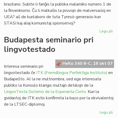
brazilano. Subite li fariĝis la publika malamiko numero 1 de
la ﬁnvenkismo. Ĉu li malkaŝis la pruvojn de malversacioj en
UEA? aŭ de kunlaboro de tuta Tyresö-generacio kun
STASI kaj aliaj komunistaj spionservoj?
Legu pli
pri
De
Budapesta seminario pri
Vik
lingvotestado
al
@-
libr
HeKo 340 8-C, 18 okt 07
blu
Interesa seminario pri
kaj
lingvotestado ĉe
ITK (Fremdlingva Perfektiga Instituto)
en
da
Budapeŝto. Al la ne multnombra, sed ege interesata
publiko la Konsulo klarigis multajn detalojn de la
LingvoTesta Sistemo de la Esperanta Civito
. Kun la
gvidantoj de ITK estis konﬁrmita la bazo por la ekvivalentoj
de la LTSEC-diplomoj.
Legu pli
pri
Bu