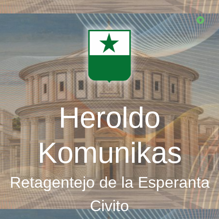
Skip
to
main
content
Heroldo
Komunikas
Retagentejo de la Esperanta
Civito