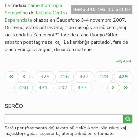
en
La tradicia
Zamenhofologia
HeKo 340 4-B, 11 okt 07
Be
Semajnﬁno
de
Kultura Centro
Esperantista
okazos en Ĉaŭdefono 3-4 novembro 2007.
Du temoj estos pritraktataj: “Ido naskiĝis antaŭ cent jaroj:
kiel kondutis Zamenhof?”, fare de c-ano Giorgio Silfer,
sabaton posttagmeze; kaj “La kembriĝa parolado”, fare de
c-ano François Degoul, dimanĉon matene.
Legu pli
pri
Ko
Pagination
kaj
Unua
Antaŭa
Paĝo
Paĝo
Paĝo
Paĝo
Aktual
425
426
427
428
429
…
Ido
paĝo
paĝo
paĝo
en
Paĝo
Paĝo
Paĝo
Paĝo
Next
Last
430
431
432
433
…
KC
page
page
se
SERĈO
Serĉu per (fragmento de) teksto aŭ HeKo-kodo. Minuskloj kaj
majuskloj egalas. Esperantaj literoj ankaŭ en x-formato.