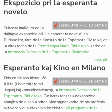
Ekspozicio pri la esperanta
se
novelo
pri
li
HeKo 340 7-C, 17 okt 07
Sukcesa inaŭguro de la
dulingva ekspozicio pri “La esperanta novelo” en
Budapeŝto, fare de la Konsulo de la Esperanta Civito kaj de
la direktorino de la
Fremdlingva Nacia Biblioteko
, kadre de
la
Internacia Semajno de la Esperanto-Biblioteko
.
Legu pli
pri
Eks
Esperanto kaj Kino en Milano
pri
la
Ekis en Milano hieraŭ, ĉe
es
HeKo 340 6-C, 16 okt 07
IULM (Universitato pri
no
lingvoj kaj komunikosciencoj), la
Internacia Semajno de la
Esperanto-Biblioteko
. Ĝin karakterizas kinekspozicio,
aranĝita de c-ano Andrea Montagner kadre de sia profesia
aktiveco kiel surloka bibliotekisto,
laŭ programo de la