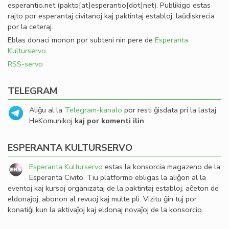
esperantio
.
net
(pakto[at]esperantio[dot]net)
. Publikigo estas
rajto por esperantaj civitanoj kaj paktintaj establoj, laŭdiskrecia
por la ceteraj.
Eblas donaci monon por subteni nin pere de
Esperanta
Kulturservo
.
RSS-servo
TELEGRAM
Aliĝu al la
Telegram-kanalo
por resti ĝisdata pri la lastaj
HeKomunikoj
kaj por komenti ilin
.
ESPERANTA KULTURSERVO
Esperanta Kulturservo
estas la konsorcia magazeno de la
Esperanta Civito. Tiu platformo ebligas la aliĝon al la
eventoj kaj kursoj organizataj de la paktintaj establoj, aĉeton de
eldonaĵoj, abonon al revuoj kaj multe pli. Vizitu ĝin tuj por
konatiĝi kun la aktivaĵoj kaj eldonaj novaĵoj de la konsorcio.