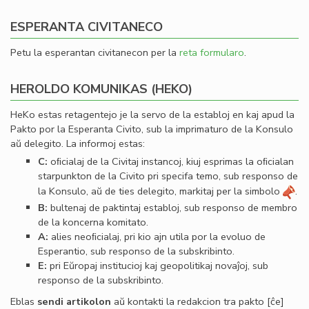
ESPERANTA CIVITANECO
Petu la esperantan civitanecon per la
reta formularo
.
HEROLDO KOMUNIKAS (HEKO)
HeKo estas retagentejo je la servo de la establoj en kaj apud la
Pakto por la Esperanta Civito, sub la imprimaturo de la Konsulo
aŭ delegito. La informoj estas:
C:
oﬁcialaj de la Civitaj instancoj, kiuj esprimas la oﬁcialan
starpunkton de la Civito pri specifa temo, sub responso de
la Konsulo, aŭ de ties delegito, markitaj per la simbolo
.
B:
bultenaj de paktintaj establoj, sub responso de membro
de la koncerna komitato.
A:
alies neoﬁcialaj, pri kio ajn utila por la evoluo de
Esperantio, sub responso de la subskribinto.
E:
pri Eŭropaj institucioj kaj geopolitikaj novaĵoj, sub
responso de la subskribinto.
Eblas
sendi
artikolon
aŭ kontakti la redakcion tra
pakto
[ĉe]