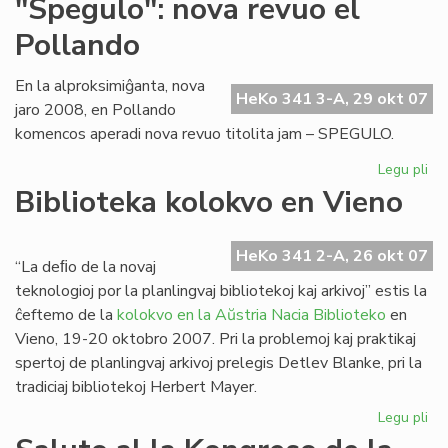
"Spegulo": nova revuo el
Gir
Pollando
ma
int
la
En la alproksimiĝanta, nova
HeKo 341 3-A, 29 okt 07
49
jaro 2008, en Pollando
komencos aperadi nova revuo titolita jam – SPEGULO.
Legu pli
pri
"S
Biblioteka kolokvo en Vieno
no
re
el
HeKo 341 2-A, 26 okt 07
“La deﬁo de la novaj
Po
teknologioj por la planlingvaj bibliotekoj kaj arkivoj” estis la
ĉeftemo de la
kolokvo en la Aŭstria Nacia Biblioteko
en
Vieno, 19-20 oktobro 2007. Pri la problemoj kaj praktikaj
spertoj de planlingvaj arkivoj prelegis Detlev Blanke, pri la
tradiciaj bibliotekoj Herbert Mayer.
Legu pli
pri
Bib