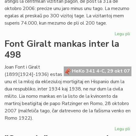
atingis la centmilan vizititan paĝon, de post la 31a de
oktobro 2006: precize unu jaro minus unu tago. La mezumo
egalas al preskaŭ po 300 vizitoj tage. La vizitantoj mem
superis 74.000, kun mezumo de pli ol 200 tage.
Legu pli
pri
Un
Font Giralt mankas inter la
jar
498
ce
mil
viz
Joan Font i Giralt
HeKo 341 4-C, 29 okt 07
(1899[1924]-1936) estas
unu el la miloj da ekleziuloj mortigitaj en Hispanio dum la
dua respubliko, inter 1934 kaj 1938, ne nur dum la civila
milito. Lia nomo mankas en la listo de la kvincento da
martiroj beatigitaj de papo Ratzinger en Romo, 28 oktobro
2007 (malfeliĉa tago, ĉar datreveno de la faŝisma venko en
Romo 1922).
Legu pli
pri
Fo