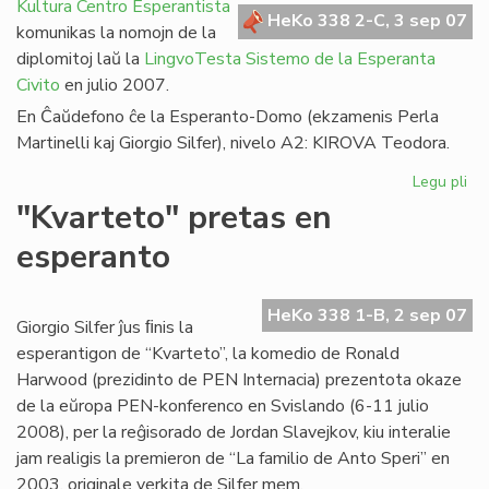
en
Kultura Centro Esperantista
HeKo 338 2-C, 3 sep 07
Afr
komunikas la nomojn de la
diplomitoj laŭ la
LingvoTesta Sistemo de la Esperanta
Civito
en julio 2007.
En Ĉaŭdefono ĉe la Esperanto-Domo (ekzamenis Perla
Martinelli kaj Giorgio Silfer), nivelo A2: KIROVA Teodora.
Legu pli
pri
LT
"Kvarteto" pretas en
dip
esperanto
en
jul
20
HeKo 338 1-B, 2 sep 07
Giorgio Silfer ĵus ﬁnis la
esperantigon de “Kvarteto”, la komedio de Ronald
Harwood (prezidinto de PEN Internacia) prezentota okaze
de la eŭropa PEN-konferenco en Svislando (6-11 julio
2008), per la reĝisorado de Jordan Slavejkov, kiu interalie
jam realigis la premieron de “La familio de Anto Speri” en
2003, originale verkita de Silfer mem.