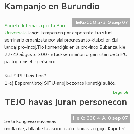
La
Kampanjo en Burundio
no
"F
(11
HeKo 338 5-B, 9 sep 07
Societo Internacia por la Paco
ape
Universala
lanĉis kampanjon por esperanto tra stud-
seminario organizata por siaj progresanto-kluboj en ĉiuj
landaj provincoj.Tio komenciĝis en la provinco Bubanza, kie
22-29 aŭgusto 2007 stud-seminarion organizitan de SIPU
partoprenis 40 personoj.
Kial SIPU faris tion?
1-e) Esperantistoj SIPU-anoj bezonas konatiĝi suﬁĉe.
Legu pli
pri
Ka
TEJO havas juran personecon
en
Bu
HeKo 338 4-A, 8 sep 07
Se la kongreso sukcesas
unuﬂanke, aliﬂanke la asocio daŭre konas zorgojn. Kaj inter