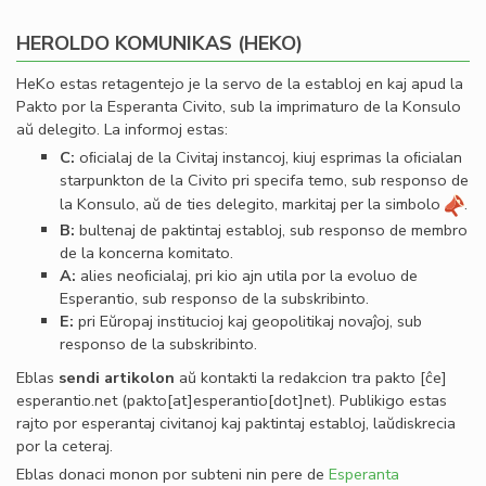
HEROLDO KOMUNIKAS (HEKO)
HeKo estas retagentejo je la servo de la establoj en kaj apud la
Pakto por la Esperanta Civito, sub la imprimaturo de la Konsulo
aŭ delegito. La informoj estas:
C:
oﬁcialaj de la Civitaj instancoj, kiuj esprimas la oﬁcialan
starpunkton de la Civito pri specifa temo, sub responso de
la Konsulo, aŭ de ties delegito, markitaj per la simbolo
.
B:
bultenaj de paktintaj establoj, sub responso de membro
de la koncerna komitato.
A:
alies neoﬁcialaj, pri kio ajn utila por la evoluo de
Esperantio, sub responso de la subskribinto.
E:
pri Eŭropaj institucioj kaj geopolitikaj novaĵoj, sub
responso de la subskribinto.
Eblas
sendi
artikolon
aŭ kontakti la redakcion tra
pakto
[ĉe]
esperantio
.
net
(pakto[at]esperantio[dot]net)
. Publikigo estas
rajto por esperantaj civitanoj kaj paktintaj establoj, laŭdiskrecia
por la ceteraj.
Eblas donaci monon por subteni nin pere de
Esperanta