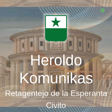
Skip
to
main
content
Heroldo
Komunikas
Retagentejo de la Esperanta
Civito