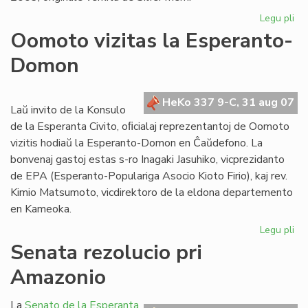
Legu pli
pri
"Kv
Oomoto vizitas la Esperanto-
pr
Domon
en
es
HeKo 337 9-C, 31 aug 07
Laŭ invito de la Konsulo
de la Esperanta Civito, oﬁcialaj reprezentantoj de Oomoto
vizitis hodiaŭ la Esperanto-Domon en Ĉaŭdefono. La
bonvenaj gastoj estas s-ro Inagaki Jasuhiko, vicprezidanto
de EPA (Esperanto-Populariga Asocio Kioto Firio), kaj rev.
Kimio Matsumoto, vicdirektoro de la eldona departemento
en Kameoka.
Legu pli
pri
Oo
Senata rezolucio pri
viz
Amazonio
la
Es
Do
La
Senato de la Esperanta