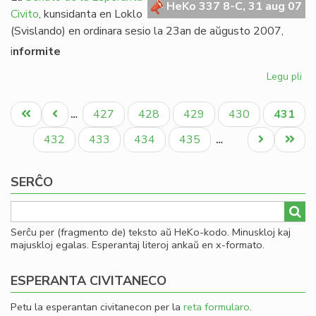
HeKo 337 8-C, 31 aug 07
Civito
, kunsidanta en Loklo
(Svislando) en ordinara sesio la 23an de aŭgusto 2007,
i
nformite
Legu pli
pri
Se
Pagination
rez
Unua
Antaŭa
Paĝo
Paĝo
Paĝo
Paĝo
Aktual
427
428
429
430
431
…
pri
paĝo
paĝo
paĝo
Am
Paĝo
Paĝo
Paĝo
Paĝo
Next
Last
432
433
434
435
…
page
page
SERĈO
Serĉu per (fragmento de) teksto aŭ HeKo-kodo. Minuskloj kaj
majuskloj egalas. Esperantaj literoj ankaŭ en x-formato.
ESPERANTA CIVITANECO
Petu la esperantan civitanecon per la
reta formularo
.