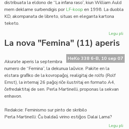
distribuata la eldono de “La infana raso”, kiun William Auld
mem deklame surbendigis por
LF-koop
en 1998. La duobla
KD, akompanata de libreto, situas en eleganta kartona
teketo.
Legu pli
pri
"L
La nova "Femina" (11) aperis
inf
ra
en
HeKo 338 6-B, 10 sep 07
Akurate aperis la septembra
du
numero de “Femina”, la dekunua laŭvice. Pakite en la
KD
elstara graﬁko de la kovropaĝoj, realigitaj de rolfo (Rolf
Ernst), la internaj 26 paĝoj riĉe ilustritaj en formato A4,
ĉefredaktitaj de sen. Perla Martinelli, proponas la sekvan
enhavon.
Redakcie: Feminismo sur pinto de skribilo
Perla Martinelli: Ĉu baldaŭ virino estiĝos Dalai Lama?
Legu pli
pri