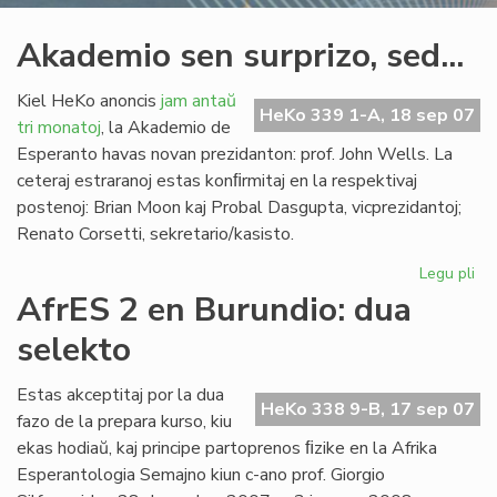
Akademio sen surprizo, sed...
Kiel HeKo anoncis
jam antaŭ
HeKo 339 1-A, 18 sep 07
tri monatoj
, la Akademio de
Esperanto havas novan prezidanton: prof. John Wells. La
ceteraj estraranoj estas konﬁrmitaj en la respektivaj
postenoj: Brian Moon kaj Probal Dasgupta, vicprezidantoj;
Renato Corsetti, sekretario/kasisto.
Legu pli
pri
Ak
AfrES 2 en Burundio: dua
se
selekto
sur
sed
Estas akceptitaj por la dua
HeKo 338 9-B, 17 sep 07
fazo de la prepara kurso, kiu
ekas hodiaŭ, kaj principe partoprenos ﬁzike en la Afrika
Esperantologia Semajno kiun c-ano prof. Giorgio