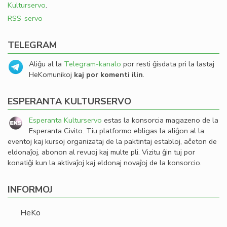
Kulturservo
.
RSS-servo
TELEGRAM
Aliĝu al la
Telegram-kanalo
por resti ĝisdata pri la lastaj
HeKomunikoj
kaj por komenti ilin
.
ESPERANTA KULTURSERVO
Esperanta Kulturservo
estas la konsorcia magazeno de la
Esperanta Civito. Tiu platformo ebligas la aliĝon al la
eventoj kaj kursoj organizataj de la paktintaj establoj, aĉeton de
eldonaĵoj, abonon al revuoj kaj multe pli. Vizitu ĝin tuj por
konatiĝi kun la aktivaĵoj kaj eldonaj novaĵoj de la konsorcio.
INFORMOJ
HeKo