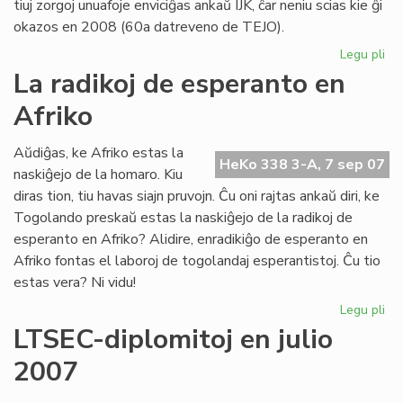
tiuj zorgoj unuafoje enviciĝas ankaŭ IJK, ĉar neniu scias kie ĝi
okazos en 2008 (60a datreveno de TEJO).
Legu pli
pri
TE
La radikoj de esperanto en
ha
Afriko
jur
pe
Aŭdiĝas, ke Afriko estas la
HeKo 338 3-A, 7 sep 07
naskiĝejo de la homaro. Kiu
diras tion, tiu havas siajn pruvojn. Ĉu oni rajtas ankaŭ diri, ke
Togolando preskaŭ estas la naskiĝejo de la radikoj de
esperanto en Afriko? Alidire, enradikiĝo de esperanto en
Afriko fontas el laboroj de togolandaj esperantistoj. Ĉu tio
estas vera? Ni vidu!
Legu pli
pri
La
LTSEC-diplomitoj en julio
rad
2007
de
es