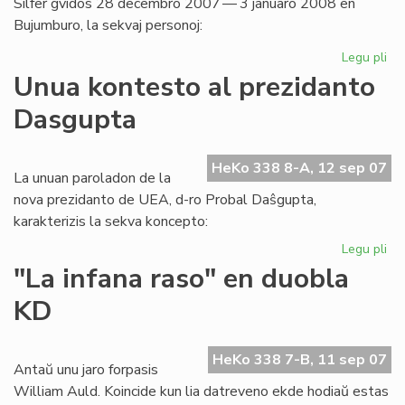
Silfer gvidos 28 decembro 2007 — 3 januaro 2008 en
Bujumburo, la sekvaj personoj:
Legu pli
pri
Af
Unua kontesto al prezidanto
2
Dasgupta
en
Bur
du
HeKo 338 8-A, 12 sep 07
se
La unuan paroladon de la
nova prezidanto de UEA, d-ro Probal Daŝgupta,
karakterizis la sekva koncepto:
Legu pli
pri
Un
"La infana raso" en duobla
ko
KD
al
pr
Da
HeKo 338 7-B, 11 sep 07
Antaŭ unu jaro forpasis
William Auld. Koincide kun lia datreveno ekde hodiaŭ estas