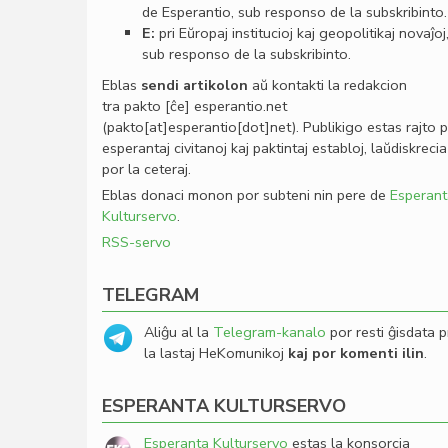
de Esperantio, sub responso de la subskribinto.
E:
pri Eŭropaj institucioj kaj geopolitikaj novaĵoj
sub responso de la subskribinto.
Eblas
sendi
artikolon
aŭ kontakti la redakcion
tra
pakto
[ĉe]
esperantio
.
net
(pakto[at]esperantio[dot]net)
. Publikigo estas rajto 
esperantaj civitanoj kaj paktintaj establoj, laŭdiskrecia
por la ceteraj.
Eblas donaci monon por subteni nin pere de
Esperant
Kulturservo
.
RSS-servo
TELEGRAM
Aliĝu al la
Telegram-kanalo
por resti ĝisdata p
la lastaj HeKomunikoj
kaj por komenti ilin
.
ESPERANTA KULTURSERVO
Esperanta Kulturservo
estas la konsorcia