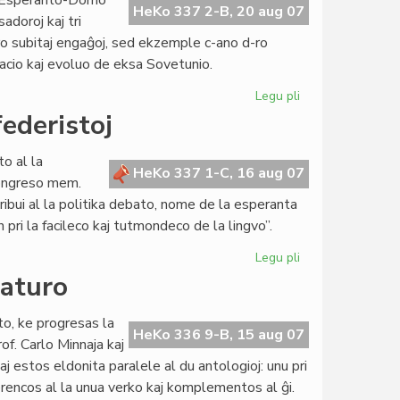
la Esperanto-Domo
Tibeto
HeKo 337 2-B, 20 aug 07
adoroj kaj tri
ro subitaj engaĝoj, sed ekzemple c-ano d-ro
uacio kaj evoluo de eksa Sovetunio.
Legu pli
pri
Geopolitiko
federistoj
en
KCE,
o al la
Svislando
HeKo 337 1-C, 16 aug 07
kongreso mem.
tribui al la politika debato, nome de la esperanta
pri la facileco kaj tutmondeco de la lingvo”.
Legu pli
pri
La
raturo
Civito
invitita
to, ke progresas la
de
HeKo 336 9-B, 15 aug 07
of. Carlo Minnaja kaj
la
j estos eldonita paralele al du antologioj: unu pri
Mondfederistoj
eferencos al la unua verko kaj komplementos al ĝi.