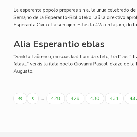
La esperanta popolo preparas sin al la unua celebrado de 
Semajno de la Esperanto-Biblioteko, laŭ la direktivo aprob
Esperanta Civito. La semajno estas la 42a en la jaro, do la
Alia Esperantio eblas
“Sankta Laŭrenco, mi scias kial tiom da steloj tra l” aer” t
falas…” verkis la itala poeto Giovanni Pascoli okaze de la
Aŭgusto.
Pagination
Unua
Antaŭa
Paĝo
Paĝo
Paĝo
Paĝo
Ak
428
429
430
431
43
…
paĝo
paĝo
pa