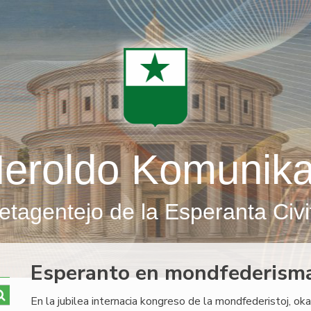
eroldo Komunik
etagentejo de la Esperanta Civi
Esperanto en mondfederism
En la jubilea internacia kongreso de la mondfederistoj, ok