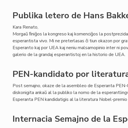
Publika letero de Hans Bakke
Kara Renato,
Morgaŭ ﬁniĝos la kongreso kaj komenciĝos la postprezida
esperantista vivo. Mi ne preterlasas ĉi tiun okazon por grat
Esperanto kaj por UEA kaj neniu malsamopinio inter ni pova
galerio de la grandaj esperantistoj en la historio de UEA.
PEN-kandidato por literatur
Post semajno, okaze de la asembleo de Esperanta PEN-C
diskonigita ankaŭ al la publiko la nomo de la esperantlingv
Esperanta PEN kandidatigis al la literatura Nobel-premio
Internacia Semajno de la Es