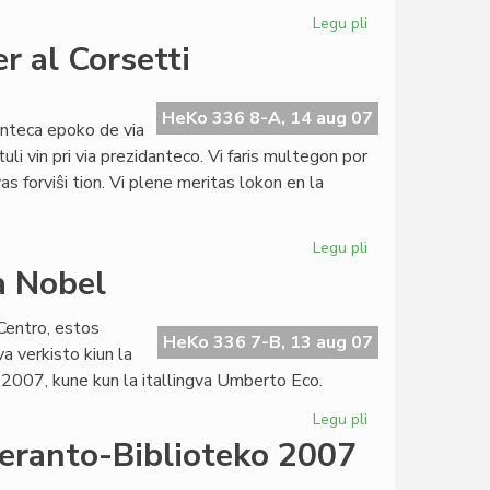
Legu pli
pri
Historio
r al Corsetti
de
la
esperanta
HeKo 336 8-A, 14 aug 07
nteca epoko de via
literaturo
uli vin pri via prezidanteco. Vi faris multegon por
s forviŝi tion. Vi plene meritas lokon en la
Legu pli
pri
Publika
a Nobel
letero
de
entro, estos
Hans
HeKo 336 7-B, 13 aug 07
a verkisto kiun la
Bakker
 2007, kune kun la itallingva Umberto Eco.
al
Corsetti
Legu pli
pri
PEN-
peranto-Biblioteko 2007
kandidato
por