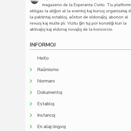
magazeno de la Esperanta Civito. Tiu platfor
ebligas la aliĝon al la eventoj kaj kursoj organizataj 
la paktintaj establoj, aĉeton de eldonaĵoj, abonon al
revuoj kaj multe pli. Vizitu ĝin tuj por konatiĝi kun la
aktivaĵoj kaj eldonaj novaĵoj de la konsorcio.
INFORMOJ
HeKo
Raŭmismo
Normaro
Dokumentoj
Establoj
Instancoj
En aliaj lingvoj