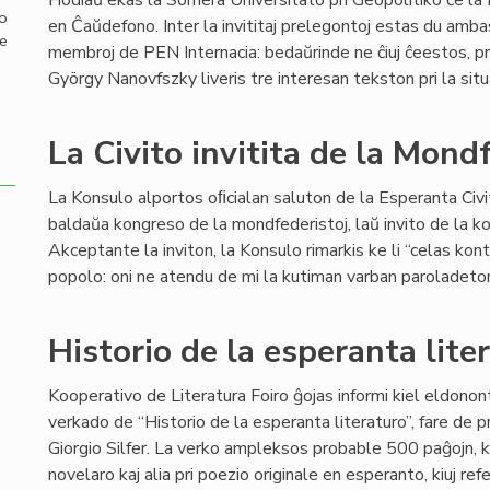
Hodiaŭ ekas la Somera Universitato pri Geopolitiko ĉe 
mo
en Ĉaŭdefono. Inter la invititaj prelegontoj estas du ambas
de
membroj de PEN Internacia: bedaŭrinde ne ĉiuj ĉeestos, p
György Nanovfszky liveris tre interesan tekston pri la sit
La Civito invitita de la Mond
La Konsulo alportos oﬁcialan saluton de la Esperanta Civit
baldaŭa kongreso de la mondfederistoj, laŭ invito de la 
Akceptante la inviton, la Konsulo rimarkis ke li “celas kon
popolo: oni ne atendu de mi la kutiman varban paroladeton 
Historio de la esperanta lite
Kooperativo de Literatura Foiro ĝojas informi kiel eldonon
verkado de “Historio de la esperanta literaturo”, fare de pr
Giorgio Silfer. La verko ampleksos probable 500 paĝojn, ka
novelaro kaj alia pri poezio originale en esperanto, kiuj r