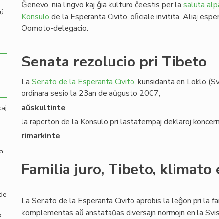
Ĝenevo, nia lingvo kaj ĝia kulturo ĉeestis per la
saluta alp
aŭ
Konsulo
de la Esperanta Civito, oﬁciale invitita. Aliaj espe
Oomoto-delegacio.
Senata rezolucio pri Tibeto
La
Senato de la Esperanta Civito
, kunsidanta en Loklo (S
ordinara sesio la 23an de aŭgusto 2007,
aŭskultinte
kaj
la raporton de la Konsulo pri lastatempaj deklaroj konc
rimarkinte
la
Familia juro, Tibeto, klimato
 de
La Senato de la Esperanta Civito aprobis la leĝon pri la fami
komplementas aŭ anstataŭas diversajn normojn en la Svisa 
o