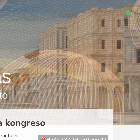
as
to
a kongreso
azanta en
HeKo 337 7-C, 30 aug 07