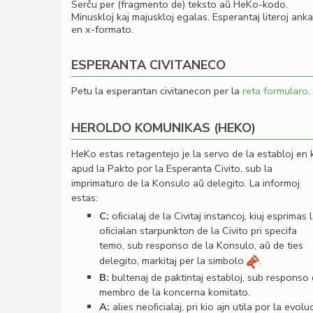
Serĉu per (fragmento de) teksto aŭ HeKo-kodo.
Minuskloj kaj majuskloj egalas. Esperantaj literoj ank
en x-formato.
ESPERANTA CIVITANECO
Petu la esperantan civitanecon per la
reta formularo
.
HEROLDO KOMUNIKAS (HEKO)
HeKo estas retagentejo je la servo de la establoj en 
apud la Pakto por la Esperanta Civito, sub la
imprimaturo de la Konsulo aŭ delegito. La informoj
estas:
C:
oﬁcialaj de la Civitaj instancoj, kiuj esprimas 
oﬁcialan starpunkton de la Civito pri specifa
temo, sub responso de la Konsulo, aŭ de ties
delegito, markitaj per la simbolo
.
B:
bultenaj de paktintaj establoj, sub responso
membro de la koncerna komitato.
A:
alies neoﬁcialaj, pri kio ajn utila por la evolu