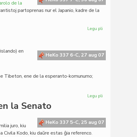
arolo de la
rantistoj partoprenas nur el Japanio, kadre de la
Legu pli
pri
Esperanto
en
mondfederisma
vislando) en
kongreso
HeKo 337 6-C, 27 aug 07
erne Tibeton, ene de la esperanto-komunumo;
Legu pli
pri
Senata
 en la Senato
rezolucio
pri
Tibeto
HeKo 337 5-C, 25 aug 07
lia juro, kiu
Civila Kodo, kiu daŭre estas ĝia referenco.