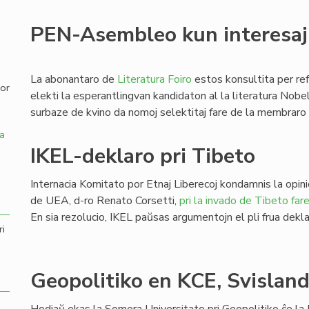
,
PEN-Asembleo kun interesaj
La abonantaro de
Literatura Foiro
estos konsultita per r
por
elekti la esperantlingvan kandidaton al la literatura No
surbaze de kvino da nomoj selektitaj fare de la membrar
a
IKEL-deklaro pri Tibeto
Internacia Komitato por Etnaj Liberecoj kondamnis la opin
de UEA, d-ro Renato Corsetti,
pri la invado de Tibeto far
En sia rezolucio, IKEL paŭsas argumentojn el pli frua dekla
ri
Geopolitiko en KCE, Svislan