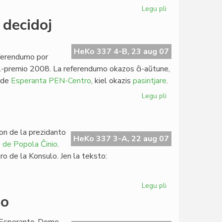
Legu pli
pri
Familia
 decidoj
juro,
Tibeto,
klimato
HeKo 337 4-B, 23 aug 07
eferendumo por
en
bel-premio 2008. La referendumo okazos ĉi-aŭtune,
la
o de
Esperanta PEN-Centro
, kiel okazis
pasintjare
.
Senato
Legu pli
pri
PEN-
Asembleo
kun
ion de la prezidanto
interesaj
HeKo 337 3-A, 22 aug 07
e de Popola Ĉinio
.
decidoj
ro de la Konsulo. Jen la teksto:
Legu pli
pri
IKEL-
do
deklaro
pri