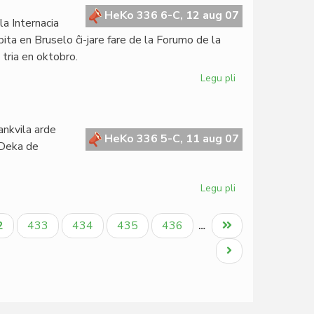
literatura
HeKo 336 6-C, 12 aug 07
la Internacia
Nobel
ita en Bruselo ĉi-jare fare de la Forumo de la
 tria en oktobro.
Legu pli
pri
Internacia
Semajno
de
rankvila arde
la
HeKo 336 5-C, 11 aug 07
 Deka de
Esperanto-
Biblioteko
2007
Legu pli
pri
Alia
Esperantio
tuala
Paĝo
Paĝo
Paĝo
Paĝo
Last
2
433
434
435
436
…
eblas
ĝo
page
Next
page