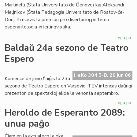
Foi
Martinelli (Ŝtata Universitato de Ĝenovo) kaj Aleksandr
Meljnikov (Ŝtata Pedagogia Universitato de Rostov-ĉe-
Don). Ili ricevis la premion pro disertacioj pri temo
esperantologia-interlingvistika.
Legu pli
pri
Sti
Baldaŭ 24a sezono de Teatro
La
Espero
al
du
es
HeKo 304 5-B, 28 jun 06
civ
Komence de junio ﬁniĝis la 23a
sezono de Teatro Espero en Varsovio. TEV intencas daŭrigi
prezenton de spektakloj ekde la venonta septembro.
Legu pli
pri
Ba
Heroldo de Esperanto 2089:
24
unua paĝo
se
de
Te
Ĉiam en la aktualeco la oka