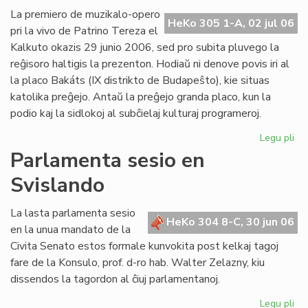
Ba
La premiero de muzikalo-opero
HeKo 305 1-A, 02 jul 06
kaj
pri la vivo de Patrino Tereza el
tiu
Kalkuto okazis 29 junio 2006, sed pro subita pluvego la
de
reĝisoro haltigis la prezenton. Hodiaŭ ni denove povis iri al
UE
la placo Bakáts (IX distrikto de Budapeŝto), kie situas
katolika preĝejo. Antaŭ la preĝejo granda placo, kun la
podio kaj la sidlokoj al subĉielaj kulturaj programeroj.
Legu pli
pri
Pr
Parlamenta sesio en
de
Svislando
"Kr
po
am
La lasta parlamenta sesio
HeKo 304 8-C, 30 jun 06
pri
en la unua mandato de la
Pat
Civita Senato estos formale kunvokita post kelkaj tagoj
Te
fare de la Konsulo, prof. d-ro hab. Walter Zelazny, kiu
dissendos la tagordon al ĉiuj parlamentanoj.
Legu pli
pri