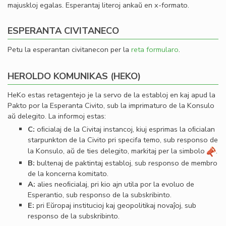
majuskloj egalas. Esperantaj literoj ankaŭ en x-formato.
ESPERANTA CIVITANECO
Petu la esperantan civitanecon per la
reta formularo
.
HEROLDO KOMUNIKAS (HEKO)
HeKo estas retagentejo je la servo de la establoj en kaj apud la
Pakto por la Esperanta Civito, sub la imprimaturo de la Konsulo
aŭ delegito. La informoj estas:
C:
oﬁcialaj de la Civitaj instancoj, kiuj esprimas la oﬁcialan
starpunkton de la Civito pri specifa temo, sub responso de
la Konsulo, aŭ de ties delegito, markitaj per la simbolo
.
B:
bultenaj de paktintaj establoj, sub responso de membro
de la koncerna komitato.
A:
alies neoﬁcialaj, pri kio ajn utila por la evoluo de
Esperantio, sub responso de la subskribinto.
E:
pri Eŭropaj institucioj kaj geopolitikaj novaĵoj, sub
responso de la subskribinto.