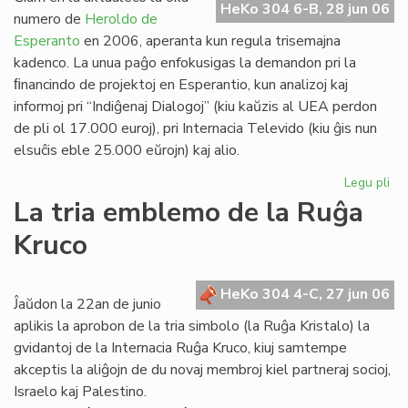
HeKo 304 6-B, 28 jun 06
Es
numero de
Heroldo de
Esperanto
en 2006, aperanta kun regula trisemajna
kadenco. La unua paĝo enfokusigas la demandon pri la
ﬁnancindo de projektoj en Esperantio, kun analizoj kaj
informoj pri “Indiĝenaj Dialogoj” (kiu kaŭzis al UEA perdon
de pli ol 17.000 euroj), pri Internacia Televido (kiu ĝis nun
elsuĉis eble 25.000 eŭrojn) kaj alio.
Legu pli
pri
He
La tria emblemo de la Ruĝa
de
Kruco
Es
20
un
HeKo 304 4-C, 27 jun 06
pa
Ĵaŭdon la 22an de junio
aplikis la aprobon de la tria simbolo (la Ruĝa Kristalo) la
gvidantoj de la Internacia Ruĝa Kruco, kiuj samtempe
akceptis la aliĝojn de du novaj membroj kiel partneraj socioj,
Israelo kaj Palestino.