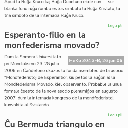
Apud la Ruĝa Kruco kaj Ruĝa Duonluno ekde nun — sur
blanka fono ruĝa rombo estos simbolo la Ruĝa Kristalo, la
tria simbolo de la Internacia Ruĝa Kruco.
Legu pli
pri
La
Esperanto-filio en la
tri
monfederisma movado?
em
de
la
Dum la Somera Universitato
HeKo 304 3-B, 26 jun 06
Ru
pri Mondialismo 23-28 julio
Kr
2006 en Ĉaŭdefono okazos la fonda asembleo de la asocio
“Mondfederistoj de Esperantio”, kiu petos la aliĝon al la
Mondfederisma Movado, kiel observanto. Probable la unua
formala ĉeesto de la nova asocio plenumiĝos en augusto
2007, dum la internacia kongreso de la mondfederistoj,
kunvokita al Svislando.
Legu pli
pri
Es
Ĉu Bermuda triangulo en
fili