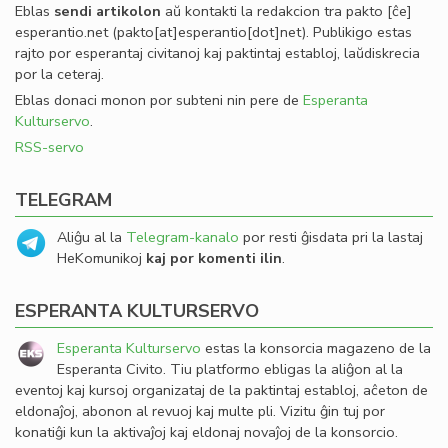
Eblas
sendi
artikolon
aŭ kontakti la redakcion tra
pakto
[ĉe]
esperantio
.
net
(pakto[at]esperantio[dot]net)
. Publikigo estas
rajto por esperantaj civitanoj kaj paktintaj establoj, laŭdiskrecia
por la ceteraj.
Eblas donaci monon por subteni nin pere de
Esperanta
Kulturservo
.
RSS-servo
TELEGRAM
Aliĝu al la
Telegram-kanalo
por resti ĝisdata pri la lastaj
HeKomunikoj
kaj por komenti ilin
.
ESPERANTA KULTURSERVO
Esperanta Kulturservo
estas la konsorcia magazeno de la
Esperanta Civito. Tiu platformo ebligas la aliĝon al la
eventoj kaj kursoj organizataj de la paktintaj establoj, aĉeton de
eldonaĵoj, abonon al revuoj kaj multe pli. Vizitu ĝin tuj por
konatiĝi kun la aktivaĵoj kaj eldonaj novaĵoj de la konsorcio.