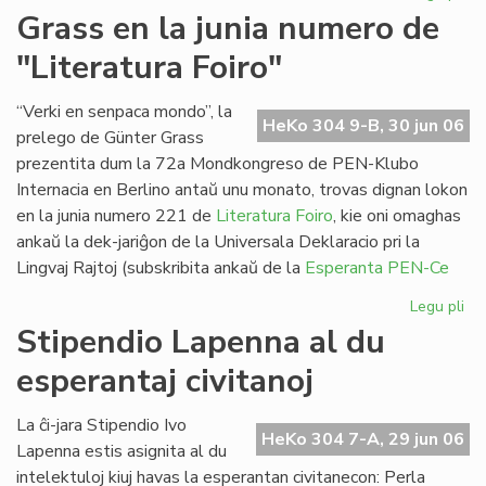
Pa
Grass en la junia numero de
ses
"Literatura Foiro"
en
Sv
“Verki en senpaca mondo”, la
HeKo 304 9-B, 30 jun 06
prelego de Günter Grass
prezentita dum la 72a Mondkongreso de PEN-Klubo
Internacia en Berlino antaŭ unu monato, trovas dignan lokon
en la junia numero 221 de
Literatura Foiro
, kie oni omaghas
ankaŭ la dek-jariĝon de la Universala Deklaracio pri la
Lingvaj Rajtoj (subskribita ankaŭ de la
Esperanta PEN-Ce
Legu pli
pri
Gr
Stipendio Lapenna al du
en
esperantaj civitanoj
la
jun
nu
La ĉi-jara Stipendio Ivo
HeKo 304 7-A, 29 jun 06
de
Lapenna estis asignita al du
"Li
intelektuloj kiuj havas la esperantan civitanecon: Perla