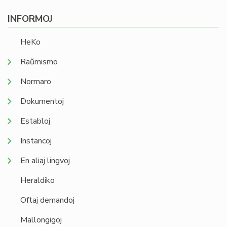
INFORMOJ
HeKo
Raŭmismo
Normaro
Dokumentoj
Establoj
Instancoj
En aliaj lingvoj
Heraldiko
Oftaj demandoj
Mallongigoj