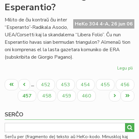
Esperantio?
en
la
mo
Milito de ĉiu kontraŭ ĉiu inter
HeKo 304 4-A, 26 jun 06
mo
“Esperanto”-Radikala Asocio,
UEA/Corsetti kaj la skandalema “Libera Folio”. Ĉu nun
Esperantio havas sian bermudan triangulon? Almenaŭ tion
oni komprenas el la lasta gazetara komuniko de ERA
(subskribita de Giorgio Pagano).
Legu pli
pri
Ĉu
Pagination
Be
Unua
Antaŭa
Paĝo
Paĝo
Paĝo
Paĝo
Paĝo
452
453
454
455
456
…
tri
paĝo
paĝo
en
Aktuala
Paĝo
Paĝo
Paĝo
Next
Last
457
458
459
460
Es
paĝo
page
page
SERĈO
Serĉu per (fragmento de) teksto aŭ HeKo-kodo. Minuskloj kaj