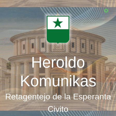
Skip
to
main
content
Heroldo
Komunikas
Retagentejo de la Esperanta
Civito