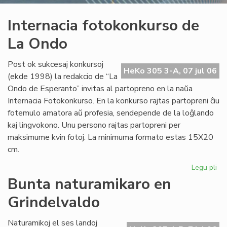
Internacia fotokonkurso de
La Ondo
Post ok sukcesaj konkursoj
HeKo 305 3-A, 07 jul 06
(ekde 1998) la redakcio de “La
Ondo de Esperanto” invitas al partopreno en la naŭa
Internacia Fotokonkurso. En la konkurso rajtas partopreni ĉiu
fotemulo amatora aŭ profesia, sendepende de la loĝlando
kaj lingvokono. Unu persono rajtas partopreni per
maksimume kvin fotoj. La minimuma formato estas 15X20
cm.
Legu pli
pri
Int
Bunta naturamikaro en
fo
Grindelvaldo
de
La
On
Naturamikoj el ses landoj