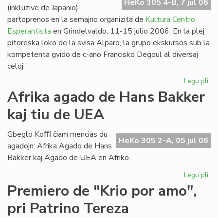
HeKo 305 4-B, 7 jul 06
(inkluzive de Japanio)
partoprenos en la semajno organizita de
Kultura Centro
Esperantista
en Grindelvaldo, 11-15 julio 2006. En la plej
pitoreska loko de la svisa Alparo, la grupo ekskursos sub la
kompetenta gvido de c-ano Francisko Degoul al diversaj
celoj.
Legu pli
pri
Bu
Afrika agado de Hans Bakker
na
kaj tiu de UEA
en
Gr
Gbeglo Koﬃ ĉiam mencias du
HeKo 305 2-A, 05 jul 06
agadojn: Afrika Agado de Hans
Bakker kaj Agado de UEA en Afriko.
Legu pli
pri
Afr
Premiero de "Krio por amo",
ag
pri Patrino Tereza
de
Ha