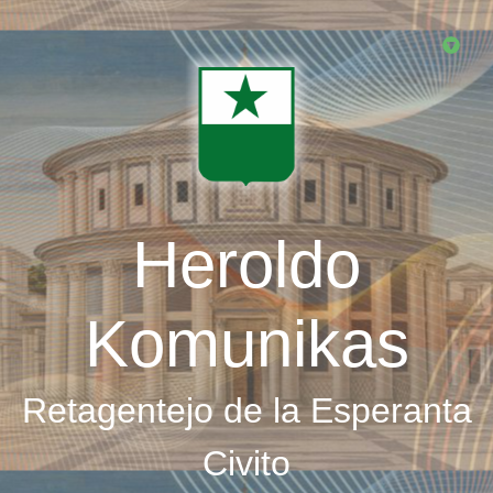
Skip
to
main
content
Heroldo
Komunikas
Retagentejo de la Esperanta
Civito