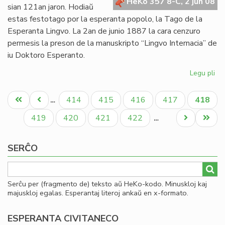
pri
HeKo 357 8-C, 2 jun 08
sian 121an jaron. Hodiaŭ
gr
estas festotago por la esperanta popolo, la Tago de la
Esperanta Lingvo. La 2an de junio 1887 la cara cenzuro
permesis la preson de la manuskripto “Lingvo Internacia” de
iu Doktoro Esperanto.
Legu pli
pri
Es
Pagination
12
Unua
Antaŭa
Paĝo
Paĝo
Paĝo
Paĝo
Aktual
414
415
416
417
418
…
jar
paĝo
paĝo
paĝo
Paĝo
Paĝo
Paĝo
Paĝo
Next
Last
419
420
421
422
…
page
page
SERĈO
Serĉu per (fragmento de) teksto aŭ HeKo-kodo. Minuskloj kaj
majuskloj egalas. Esperantaj literoj ankaŭ en x-formato.
ESPERANTA CIVITANECO