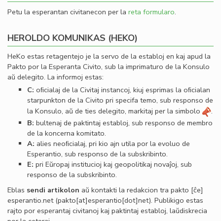
Petu la esperantan civitanecon per la
reta formularo
.
HEROLDO KOMUNIKAS (HEKO)
HeKo estas retagentejo je la servo de la establoj en kaj apud la
Pakto por la Esperanta Civito, sub la imprimaturo de la Konsulo
aŭ delegito. La informoj estas:
C:
oﬁcialaj de la Civitaj instancoj, kiuj esprimas la oﬁcialan
starpunkton de la Civito pri specifa temo, sub responso de
la Konsulo, aŭ de ties delegito, markitaj per la simbolo
.
B:
bultenaj de paktintaj establoj, sub responso de membro
de la koncerna komitato.
A:
alies neoﬁcialaj, pri kio ajn utila por la evoluo de
Esperantio, sub responso de la subskribinto.
E:
pri Eŭropaj institucioj kaj geopolitikaj novaĵoj, sub
responso de la subskribinto.
Eblas
sendi
artikolon
aŭ kontakti la redakcion tra
pakto
[ĉe]
esperantio
.
net
(pakto[at]esperantio[dot]net)
. Publikigo estas
rajto por esperantaj civitanoj kaj paktintaj establoj, laŭdiskrecia