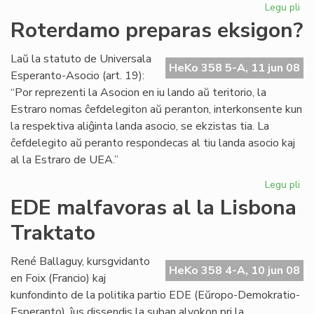
Legu pli
pri
EK
Roterdamo preparas eksigon?
20
en
Laŭ la statuto de Universala
Ra
HeKo 358 5-A, 11 jun 08
Esperanto-Asocio (art. 19):
“Por reprezenti la Asocion en iu lando aŭ teritorio, la
Estraro nomas ĉefdelegiton aŭ peranton, interkonsente kun
la respektiva aliĝinta landa asocio, se ekzistas tia. La
ĉefdelegito aŭ peranto respondecas al tiu landa asocio kaj
al la Estraro de UEA.”
Legu pli
pri
Ro
EDE malfavoras al la Lisbona
pr
Traktato
ek
René Ballaguy, kursgvidanto
HeKo 358 4-A, 10 jun 08
en Foix (Francio) kaj
kunfondinto de la politika partio EDE (Eŭropo-Demokratio-
Esperanto), ĵus dissendis la suban alvokon pri la