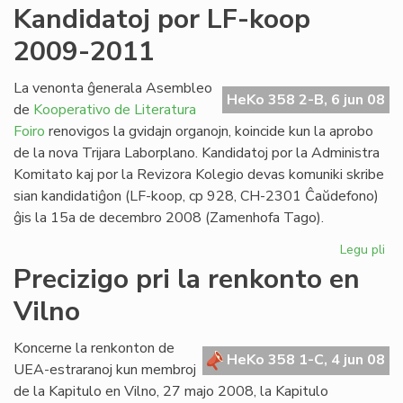
Mir
Kandidatoj por LF-koop
Gr
2009-2011
at
la
Ma
La venonta ĝenerala Asembleo
HeKo 358 2-B, 6 jun 08
de
Kooperativo de Literatura
Foiro
renovigos la gvidajn organojn, koincide kun la aprobo
de la nova Trijara Laborplano. Kandidatoj por la Administra
Komitato kaj por la Revizora Kolegio devas komuniki skribe
sian kandidatiĝon (LF-koop, cp 928, CH-2301 Ĉaŭdefono)
ĝis la 15a de decembro 2008 (Zamenhofa Tago).
Legu pli
pri
Ka
Precizigo pri la renkonto en
po
Vilno
LF-
ko
20
Koncerne la renkonton de
HeKo 358 1-C, 4 jun 08
20
UEA-estraranoj kun membroj
de la Kapitulo en Vilno, 27 majo 2008, la Kapitulo