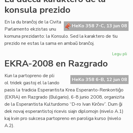
Ba
konsula prezido
rep
al
Cor
En la du branĉoj de la Civita
HeKo 358 7-C, 13 jun 08
Parlamento ekzistas unu
komuna prezidanto: la Konsulo. Sed la karaktero de tiu
prezido ne estas la sama en ambaŭ branĉoj.
Legu pli
pri
La
EKRA-2008 en Razgrado
du
ka
Kun la partopreno de pli
de
HeKo 358 6-B, 12 jun 08
ol tridek gastoj el la lando
la
pasis la tradicia Esperantista Krea Esperanto-Renkontiĝo
ko
(EKRA) en Razgrado (Bulgario), 6-8 junio 2008, organizita
pr
de la Esperantista Kulturdomo “D-ro Ivan Kirĉev”. Dum ĝi
dek novaj esperantistoj ricevis siajn diplomojn (nivelo A.1)
kaj kvin pro sukcesa partopreno en paroliga kurso (nivelo
A.2).