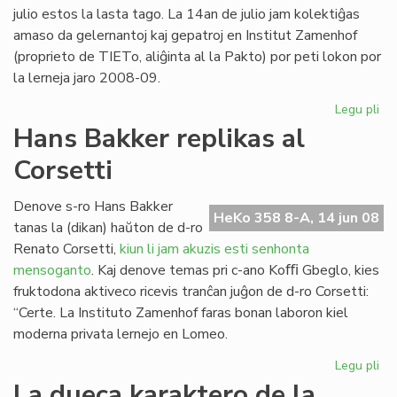
20
julio estos la lasta tago. La 14an de julio jam kolektiĝas
amaso da gelernantoj kaj gepatroj en Institut Zamenhof
(proprieto de TIETo, aliĝinta al la Pakto) por peti lokon por
la lerneja jaro 2008-09.
Legu pli
pri
Fin
Hans Bakker replikas al
de
Corsetti
la
ler
en
Denove s-ro Hans Bakker
HeKo 358 8-A, 14 jun 08
To
tanas la (dikan) haŭton de d-ro
Renato Corsetti,
kiun li jam akuzis esti senhonta
mensoganto
. Kaj denove temas pri c-ano Koﬃ Gbeglo, kies
fruktodona aktiveco ricevis tranĉan juĝon de d-ro Corsetti:
“Certe. La Instituto Zamenhof faras bonan laboron kiel
moderna privata lernejo en Lomeo.
Legu pli
pri
Ha
La dueca karaktero de la