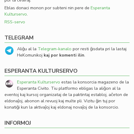
por la ceteraj.
Eblas donaci monon por subteni nin pere de
Esperanta
Kulturservo
.
RSS-servo
TELEGRAM
Aliĝu al la
Telegram-kanalo
por resti ĝisdata pri la lastaj
HeKomunikoj
kaj por komenti ilin
.
ESPERANTA KULTURSERVO
Esperanta Kulturservo
estas la konsorcia magazeno de la
Esperanta Civito. Tiu platformo ebligas la aliĝon al la
eventoj kaj kursoj organizataj de la paktintaj establoj, aĉeton de
eldonaĵoj, abonon al revuoj kaj multe pli. Vizitu ĝin tuj por
konatiĝi kun la aktivaĵoj kaj eldonaj novaĵoj de la konsorcio.
INFORMOJ