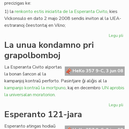
precizigas ke:
1) la
renkonto estis iniciatita de la Esperanta Civito
, kies
Vickonsulo en dato 2 majo 2008 sendis inviton al la UEA-
estraranoj ĉeestontaj en Vilno;
Legu pli
pri
Pre
La unua kondamno pri
pri
grapolbomboj
la
re
en
La Esperanta Civito alportas
HeKo 357 9-C, 3 jun 08
Vil
la bonan ŝancon al la
kampanjoj kontraŭ perforto. Pasintjare ĝi aliĝis al la
kampanjo kontraŭ la mortpuno
, kaj en decembro
UN aprobis
la universalan moratorion
.
Legu pli
pri
La
Esperanto 121-jara
un
ko
Esperanto atingas hodiaŭ