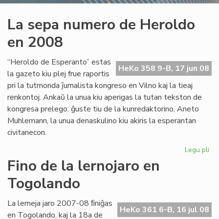
La sepa numero de Heroldo
en 2008
“Heroldo de Esperanto” estas
HeKo 358 9-B, 17 jun 08
la gazeto kiu plej frue raportis
pri la tutmonda ĵurnalista kongreso en Vilno kaj la tieaj
renkontoj. Ankaŭ la unua kiu aperigas la tutan tekston de
kongresa prelego: ĝuste tiu de la kunredaktorino, Aneto
Muhlemann, la unua denaskulino kiu akiris la esperantan
civitanecon.
Legu pli
pri
La
Fino de la lernojaro en
se
Togolando
nu
de
He
La lerneja jaro 2007-08 ﬁniĝas
HeKo 361 6-B, 16 jul 08
en
en Togolando, kaj la 18a de