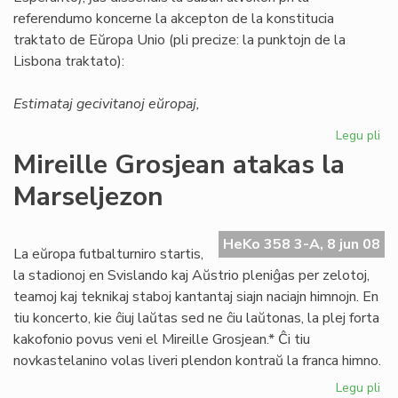
referendumo koncerne la akcepton de la konstitucia
traktato de Eŭropa Unio (pli precize: la punktojn de la
Lisbona traktato):
Estimataj gecivitanoj eŭropaj,
Legu pli
pri
ED
Mireille Grosjean atakas la
ma
Marseljezon
al
la
Li
HeKo 358 3-A, 8 jun 08
Tr
La eŭropa futbalturniro startis,
la stadionoj en Svislando kaj Aŭstrio pleniĝas per zelotoj,
teamoj kaj teknikaj staboj kantantaj siajn naciajn himnojn. En
tiu koncerto, kie ĉiuj laŭtas sed ne ĉiu laŭtonas, la plej forta
kakofonio povus veni el Mireille Grosjean.* Ĉi tiu
novkastelanino volas liveri plendon kontraŭ la franca himno.
Legu pli
pri