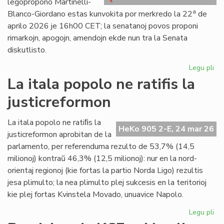
leĝopropono Martinelli-
kri
a
Blanco-Giordano estas kunvokita por merkredo la 22
de
aprilo 2026 je 16h00 CET; la senatanoj povos proponi
rimarkojn, apogojn, amendojn ekde nun tra la Senata
diskutlisto.
Legu pli
pri
Se
La itala popolo ne ratifis la
pri
justicreformon
la
le
Mar
La itala popolo ne ratiﬁs la
HeKo 905 2-E, 24 mar 26
Bl
justicreformon aprobitan de la
Gi
parlamento, per referenduma rezulto de 53,7% (14,5
milionoj) kontraŭ 46,3% (12,5 milionoj): nur en la nord-
orientaj regionoj (kie fortas la partio Norda Ligo) rezultis
jesa plimulto; la nea plimulto plej sukcesis en la teritorioj
kie plej fortas Kvinstela Movado, unuavice Napolo.
Legu pli
pri
La