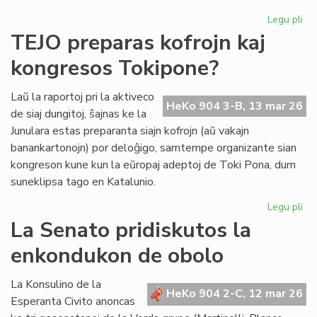
Legu pli
pri
Se
TEJO preparas kofrojn kaj
re
kongresos Tokipone?
un
ind
el
Laŭ la raportoj pri la aktiveco
HeKo 904 3-B, 13 mar 26
la
de siaj dungitoj, ŝajnas ke la
la
Junulara estas preparanta siajn kofrojn (aŭ vakajn
banankartonojn) por deloĝigo, samtempe organizante sian
kongreson kune kun la eŭropaj adeptoj de Toki Pona, dum
suneklipsa tago en Katalunio.
Legu pli
pri
TE
La Senato pridiskutos la
pr
enkondukon de obolo
kof
kaj
ko
La Konsulino de la
HeKo 904 2-C, 12 mar 26
To
Esperanta Civito anoncas