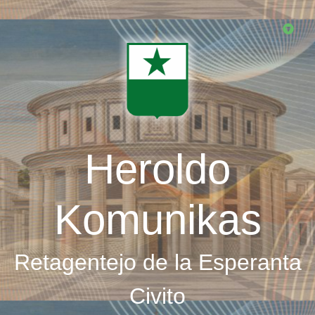
Skip
to
main
content
Heroldo
Komunikas
Retagentejo de la Esperanta
Civito