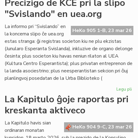
Precizigo de KCE pri la slipo
ita
"Svislando" en uea.org
po
ne
rat
La informo pri “Svislando” en
HeKo 905 1-B, 23 mar 26
la
la koncerna slipo ĉe uea.org
jus
estas stranga: ĝi registras societon kiu ne plu ekzistas
(Junularo Esperanta Svislanda), inkluzive de organo delonge
ĉesinta; plus societon kiu havas neniun rilaton al UEA
(Kultura Centro Esperantista); plus privatan entreprenon de
la landa asociestrino; plus neesperantistan sekcion pri ĉiuj
planlingvoj posedatan de la Urba Biblioteko (
Legu pli
pri
Pre
La Kapitulo ĝoje raportas pri
de
kreskanta aktiveco
KC
pri
la
La Kapitulo havis sian
HeKo 904 9-C, 23 mar 26
sli
ordinaran monatan
"S
kunsidon, 18 marto 2026, sub la prezido de la Konsulino,