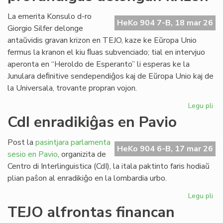
ob
kr
La emerita Konsulo d-ro
HeKo 904 7-B, 18 mar 26
bo
Giorgio Silfer delonge
kap
antaŭvidis gravan krizon en TEJO, kaze ke Eŭropa Unio
fermus la kranon el kiu ﬂuas subvenciado; tial en intervjuo
aperonta en “Heroldo de Esperanto” li esperas ke la
Junulara deﬁnitive sendependiĝos kaj de Eŭropa Unio kaj de
la Universala, trovante propran vojon.
Legu pli
pri
EU
CdI enradikiĝas en Pavio
ma
pr
Post la
pasintjara parlamenta
de
HeKo 904 6-B, 17 mar 26
sesio en Pavio
, organizita de
kri
Centro di Interlinguistica (CdI), la itala paktinto faris hodiaŭ
plian paŝon al enradikiĝo en la lombardia urbo.
Legu pli
pri
CdI
TEJO alfrontas financan
enr