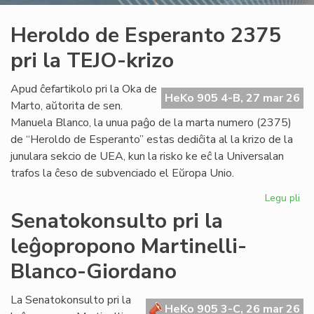
Heroldo de Esperanto 2375
pri la TEJO-krizo
Apud ĉefartikolo pri la Oka de
HeKo 905 4-B, 27 mar 26
Marto, aŭtorita de sen.
Manuela Blanco, la unua paĝo de la marta numero (2375)
de “Heroldo de Esperanto” estas dediĉita al la krizo de la
junulara sekcio de UEA, kun la risko ke eĉ la Universalan
trafos la ĉeso de subvenciado el Eŭropa Unio.
Legu pli
pri
He
Senatokonsulto pri la
de
leĝopropono Martinelli-
Es
23
Blanco-Giordano
pri
la
La Senatokonsulto pri la
TE
HeKo 905 3-C, 26 mar 26