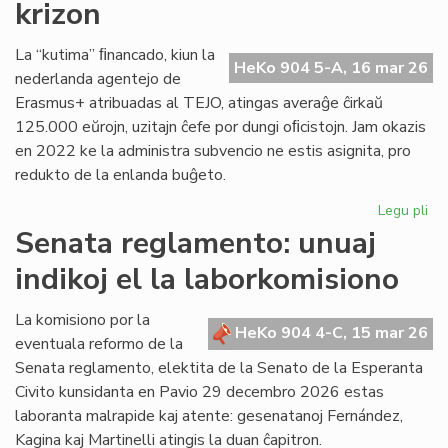
krizon
en
Pa
La “kutima” ﬁnancado, kiun la
HeKo 904 5-A, 16 mar 26
nederlanda agentejo de
Erasmus+ atribuadas al TEJO, atingas averaĝe ĉirkaŭ
125.000 eŭrojn, uzitajn ĉefe por dungi oﬁcistojn. Jam okazis
en 2022 ke la administra subvencio ne estis asignita, pro
redukto de la enlanda buĝeto.
Legu pli
pri
TE
Senata reglamento: unuaj
alf
indikoj el la laborkomisiono
fi
kri
La komisiono por la
HeKo 904 4-C, 15 mar 26
eventuala reformo de la
Senata reglamento, elektita de la Senato de la Esperanta
Civito kunsidanta en Pavio 29 decembro 2026 estas
laboranta malrapide kaj atente: gesenatanoj Fernández,
Kagina kaj Martinelli atingis la duan ĉapitron.