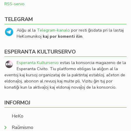
RSS-servo
TELEGRAM
Aliĝu al la
Telegram-kanalo
por resti ĝisdata pri la lastaj
HeKomunikoj
kaj por komenti ilin
.
ESPERANTA KULTURSERVO
Esperanta Kulturservo
estas la konsorcia magazeno de la
Esperanta Civito. Tiu platformo ebligas la aliĝon al la
eventoj kaj kursoj organizataj de la paktintaj establoj, aĉeton de
eldonaĵoj, abonon al revuoj kaj multe pli. Vizitu ĝin tuj por
konatiĝi kun la aktivaĵoj kaj eldonaj novaĵoj de la konsorcio.
INFORMOJ
HeKo
Raŭmismo