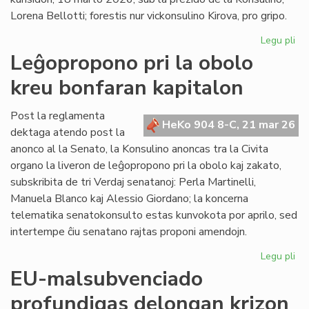
en
Lorena Bellotti; forestis nur vickonsulino Kirova, pro gripo.
ue
Legu pli
pri
La
Leĝopropono pri la obolo
Kap
kreu bonfaran kapitalon
ĝo
ra
pri
Post la reglamenta
HeKo 904 8-C, 21 mar 26
kr
dektaga atendo post la
akt
anonco al la Senato, la Konsulino anoncas tra la Civita
organo la liveron de leĝopropono pri la obolo kaj zakato,
subskribita de tri Verdaj senatanoj: Perla Martinelli,
Manuela Blanco kaj Alessio Giordano; la koncerna
telematika senatokonsulto estas kunvokota por aprilo, sed
intertempe ĉiu senatano rajtas proponi amendojn.
Legu pli
pri
Le
EU-malsubvenciado
pri
profundigas delongan krizon
la