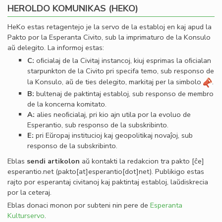
HEROLDO KOMUNIKAS (HEKO)
HeKo estas retagentejo je la servo de la establoj en kaj apud la
Pakto por la Esperanta Civito, sub la imprimaturo de la Konsulo
aŭ delegito. La informoj estas:
C:
oﬁcialaj de la Civitaj instancoj, kiuj esprimas la oﬁcialan
starpunkton de la Civito pri specifa temo, sub responso de
la Konsulo, aŭ de ties delegito, markitaj per la simbolo
.
B:
bultenaj de paktintaj establoj, sub responso de membro
de la koncerna komitato.
A:
alies neoﬁcialaj, pri kio ajn utila por la evoluo de
Esperantio, sub responso de la subskribinto.
E:
pri Eŭropaj institucioj kaj geopolitikaj novaĵoj, sub
responso de la subskribinto.
Eblas
sendi
artikolon
aŭ kontakti la redakcion tra
pakto
[ĉe]
esperantio
.
net
(pakto[at]esperantio[dot]net)
. Publikigo estas
rajto por esperantaj civitanoj kaj paktintaj establoj, laŭdiskrecia
por la ceteraj.
Eblas donaci monon por subteni nin pere de
Esperanta
Kulturservo
.