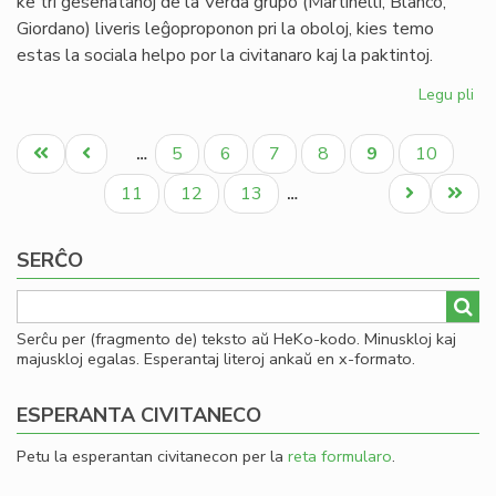
ke tri gesenatanoj de la Verda grupo (Martinelli, Blanco,
Giordano) liveris leĝoproponon pri la oboloj, kies temo
estas la sociala helpo por la civitanaro kaj la paktintoj.
Legu pli
pri
La
Pagination
Se
Unua
Antaŭa
Paĝo
Paĝo
Paĝo
Paĝo
Aktuala
Paĝo
5
6
7
8
9
10
…
pri
paĝo
paĝo
paĝo
la
Paĝo
Paĝo
Paĝo
Next
Last
11
12
13
…
en
page
page
de
SERĈO
ob
Serĉu per (fragmento de) teksto aŭ HeKo-kodo. Minuskloj kaj
majuskloj egalas. Esperantaj literoj ankaŭ en x-formato.
ESPERANTA CIVITANECO
Petu la esperantan civitanecon per la
reta formularo
.