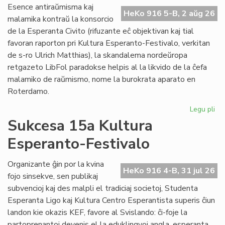
Do
Esence antiraŭmisma kaj
riv
HeKo 916 5-B, 2 aŭg 26
malamika kontraŭ la konsorcio
aŭ
de la Esperanta Civito (rifuzante eĉ objektivan kaj tial
riv
favoran raporton pri Kultura Esperanto-Festivalo, verkitan
de s-ro Ulrich Matthias), la skandalema nordeŭropa
retgazeto LibFol paradokse helpis al la likvido de la ĉefa
malamiko de raŭmismo, nome la burokrata aparato en
Roterdamo.
Legu pli
pri
La
Sukcesa 15a Kultura
pa
Esperanto-Festivalo
de
Lib
Organizante ĝin por la kvina
HeKo 916 4-B, 31 jul 26
fojo sinsekve, sen publikaj
subvencioj kaj des malpli el tradiciaj societoj, Studenta
Esperanta Ligo kaj Kultura Centro Esperantista superis ĉiun
landon kie okazis KEF, favore al Svislando: ĉi-foje la
partoprenantoj devenis el la eduklingvoj angla, esperanta,