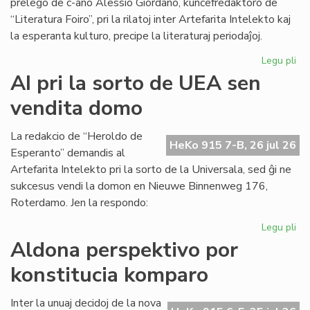
prelego de c-ano Alessio Giordano, kunĉefredaktoro de
“Literatura Foiro”, pri la rilatoj inter Artefarita Intelekto kaj
la esperanta kulturo, precipe la literaturaj periodaĵoj.
Legu pli
pri
Em
AI pri la sorto de UEA sen
un
vendita domo
ta
de
Kul
La redakcio de “Heroldo de
HeKo 915 7-B, 26 jul 26
Es
Esperanto” demandis al
Fes
Artefarita Intelekto pri la sorto de la Universala, sed ĝi ne
sukcesus vendi la domon en Nieuwe Binnenweg 176,
Roterdamo. Jen la respondo:
Legu pli
pri
AI
Aldona perspektivo por
pri
konstitucia komparo
la
sor
de
Inter la unuaj decidoj de la nova