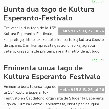
Legu pli
pri
Tal
Bunta dua tago de Kultura
la
Esperanto-Festivalo
tri
ta
de
a
Tre varia la dua tago de la 15
HeKo 915 9-B, 27 jul 26
Kul
Kultura Esperanto-Festivalo,
Es
kun prelegoj, ﬁlmo, ekskurseto, koncerto kaj kultura ĉeesto
Fes
de Japanio; ĉiam kun aprezata gastronomio kaj agrabla
vetero, kvazaŭ milde printempa je mil metroj de altitudo.
Legu pli
pri
Bu
Eminenta unua tago de
du
Kultura Esperanto-Festivalo
ta
de
Kul
Eminente bona la unua tago de
HeKo 915 8-B, 26 jul 26
Es
a
la 15
Kultura Esperanto-
Fes
Festivalo en Ĉaŭdefono, organizita de Studenta Esperanta
Ligo kaj Kultura Centro Esperantista, ekinta per inaŭgura