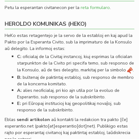
Petu la esperantan civitanecon per la
reta formularo
.
HEROLDO KOMUNIKAS (HEKO)
HeKo estas retagentejo je la servo de la establoj en kaj apud la
Pakto por la Esperanta Civito, sub la imprimaturo de la Konsulo
aŭ delegito. La informoj estas:
C:
oﬁcialaj de la Civitaj instancoj, kiuj esprimas la oﬁcialan
starpunkton de la Civito pri specifa temo, sub responso de
la Konsulo, aŭ de ties delegito, markitaj per la simbolo
.
B:
bultenaj de paktintaj establoj, sub responso de membro
de la koncerna komitato.
A:
alies neoﬁcialaj, pri kio ajn utila por la evoluo de
Esperantio, sub responso de la subskribinto.
E:
pri Eŭropaj institucioj kaj geopolitikaj novaĵoj, sub
responso de la subskribinto.
Eblas
sendi
artikolon
aŭ kontakti la redakcion tra
pakto
[ĉe]
esperantio
.
net
(pakto[at]esperantio[dot]net)
. Publikigo estas
rajto por esperantaj civitanoj kaj paktintaj establoj, laŭdiskrecia