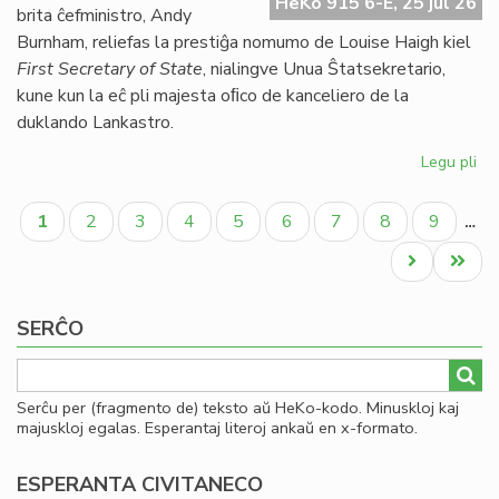
HeKo 915 6-E, 25 jul 26
UE
brita ĉefministro, Andy
se
Burnham, reliefas la prestiĝa nomumo de Louise Haigh kiel
ve
First Secretary of State
, nialingve Unua Ŝtatsekretario,
do
kune kun la eĉ pli majesta oﬁco de kanceliero de la
duklando Lankastro.
Legu pli
pri
Al
Pagination
pe
Aktuala
Paĝo
Paĝo
Paĝo
Paĝo
Paĝo
Paĝo
Paĝo
Paĝo
1
2
3
4
5
6
7
8
9
…
po
paĝo
kon
Next
Last
ko
page
page
SERĈO
Serĉu per (fragmento de) teksto aŭ HeKo-kodo. Minuskloj kaj
majuskloj egalas. Esperantaj literoj ankaŭ en x-formato.
ESPERANTA CIVITANECO