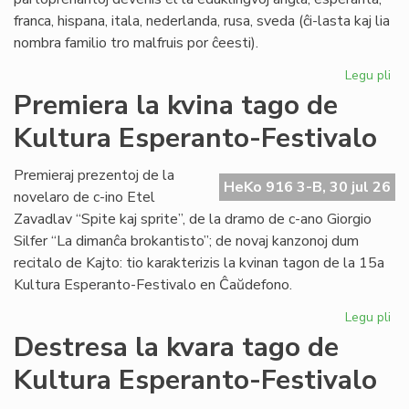
franca, hispana, itala, nederlanda, rusa, sveda (ĉi-lasta kaj lia
nombra familio tro malfruis por ĉeesti).
Legu pli
pri
Su
Premiera la kvina tago de
15
Kultura Esperanto-Festivalo
Kul
Es
Fes
Premieraj prezentoj de la
HeKo 916 3-B, 30 jul 26
novelaro de c-ino Etel
Zavadlav “Spite kaj sprite”, de la dramo de c-ano Giorgio
Silfer “La dimanĉa brokantisto”; de novaj kanzonoj dum
recitalo de Kajto: tio karakterizis la kvinan tagon de la 15a
Kultura Esperanto-Festivalo en Ĉaŭdefono.
Legu pli
pri
Pr
Destresa la kvara tago de
la
Kultura Esperanto-Festivalo
kvi
ta