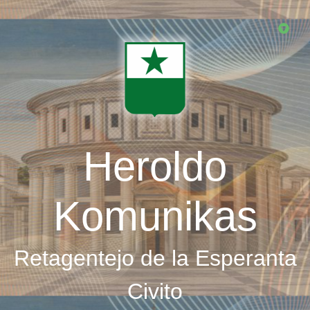
Skip
to
main
content
Heroldo
Komunikas
Retagentejo de la Esperanta
Civito