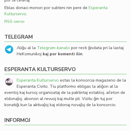
por la ceteraj.
Eblas donaci monon por subteni nin pere de
Esperanta
Kulturservo
.
RSS-servo
TELEGRAM
Aliĝu al la
Telegram-kanalo
por resti ĝisdata pri la lastaj
HeKomunikoj
kaj por komenti ilin
.
ESPERANTA KULTURSERVO
Esperanta Kulturservo
estas la konsorcia magazeno de la
Esperanta Civito. Tiu platformo ebligas la aliĝon al la
eventoj kaj kursoj organizataj de la paktintaj establoj, aĉeton de
eldonaĵoj, abonon al revuoj kaj multe pli. Vizitu ĝin tuj por
konatiĝi kun la aktivaĵoj kaj eldonaj novaĵoj de la konsorcio.
INFORMOJ