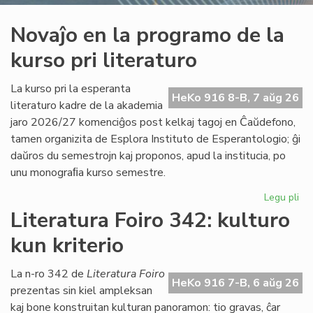
Novaĵo en la programo de la
kurso pri literaturo
La kurso pri la esperanta
HeKo 916 8-B, 7 aŭg 26
literaturo kadre de la akademia
jaro 2026/27 komenciĝos post kelkaj tagoj en Ĉaŭdefono,
tamen organizita de Esplora Instituto de Esperantologio; ĝi
daŭros du semestrojn kaj proponos, apud la institucia, po
unu monograﬁa kurso semestre.
Legu pli
pri
No
Literatura Foiro 342: kulturo
en
kun kriterio
la
pr
de
La n-ro 342 de
Literatura Foiro
HeKo 916 7-B, 6 aŭg 26
la
prezentas sin kiel ampleksan
ku
kaj bone konstruitan kulturan panoramon: tio gravas, ĉar