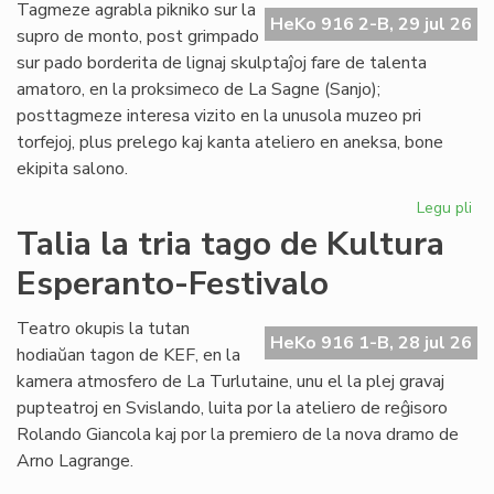
de
Tagmeze agrabla pikniko sur la
HeKo 916 2-B, 29 jul 26
Kul
supro de monto, post grimpado
Es
sur pado borderita de lignaj skulptaĵoj fare de talenta
Fes
amatoro, en la proksimeco de La Sagne (Sanjo);
posttagmeze interesa vizito en la unusola muzeo pri
torfejoj, plus prelego kaj kanta ateliero en aneksa, bone
ekipita salono.
Legu pli
pri
De
Talia la tria tago de Kultura
la
Esperanto-Festivalo
kv
ta
de
Teatro okupis la tutan
HeKo 916 1-B, 28 jul 26
Kul
hodiaŭan tagon de KEF, en la
Es
kamera atmosfero de La Turlutaine, unu el la plej gravaj
Fes
pupteatroj en Svislando, luita por la ateliero de reĝisoro
Rolando Giancola kaj por la premiero de la nova dramo de
Arno Lagrange.