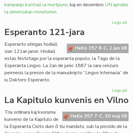
kampanjo kontraŭ la mortpuno
, kaj en decembro
UN aprobis
la universalan moratorion
.
Legu pli
pri
La
Esperanto 121-jara
un
ko
Esperanto atingas hodiaŭ
pri
HeKo 357 8-C, 2 jun 08
sian 121an jaron. Hodiaŭ
gr
estas festotago por la esperanta popolo, la Tago de la
Esperanta Lingvo. La 2an de junio 1887 la cara cenzuro
permesis la preson de la manuskripto “Lingvo Internacia” de
iu Doktoro Esperanto.
Legu pli
pri
Es
La Kapitulo kunvenis en Vilno
12
jar
Tria ordinara kaj kvoruma
HeKo 357 7-C, 30 maj 08
kunveno de la Kapitulo de
la Esperanta Civito dum ĉi tiu mandato, sub la prezido de la