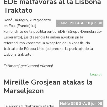
EDE malfavoras al la Lisbona
pr
Traktato
ek
René Ballaguy, kursgvidanto
HeKo 358 4-A, 10 jun 08
en Foix (Francio) kaj
kunfondinto de la politika partio EDE (Eŭropo-Demokratio-
Esperanto), ĵus dissendis la suban alvokon pri la
referendumo koncerne la akcepton de la konstitucia
traktato de Eŭropa Unio (pli precize: la punktojn de la
Lisbona traktato):
Estimataj gecivitanoj eŭropaj,
Legu pli
pri
ED
Mireille Grosjean atakas la
ma
Marseljezon
al
la
Li
HeKo 358 3-A, 8 jun 08
Tr
La eŭropa futbalturniro startis,