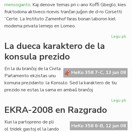
mensoganto
. Kaj denove temas pri c-ano Koﬃ Gbeglo, kies
fruktodona aktiveco ricevis tranĉan juĝon de d-ro Corsetti:
“Certe. La Instituto Zamenhof faras bonan laboron kiel
moderna privata lernejo en Lomeo.
Legu pli
pri
Ha
La dueca karaktero de la
Ba
konsula prezido
rep
al
Cor
En la du branĉoj de la Civita
HeKo 358 7-C, 13 jun 08
Parlamento ekzistas unu
komuna prezidanto: la Konsulo. Sed la karaktero de tiu
prezido ne estas la sama en ambaŭ branĉoj.
Legu pli
pri
La
EKRA-2008 en Razgrado
du
ka
Kun la partopreno de pli
de
HeKo 358 6-B, 12 jun 08
ol tridek gastoj el la lando
la