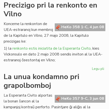
Ka
Precizigo pri la renkonto en
po
Vilno
LF-
ko
20
Koncerne la renkonton de
HeKo 358 1-C, 4 jun 08
20
UEA-estraranoj kun membroj
de la Kapitulo en Vilno, 27 majo 2008, la Kapitulo
precizigas ke:
1) la
renkonto estis iniciatita de la Esperanta Civito
, kies
Vickonsulo en dato 2 majo 2008 sendis inviton al la UEA-
estraranoj ĉeestontaj en Vilno;
Legu pli
pri
Pre
La unua kondamno pri
pri
grapolbomboj
la
re
en
La Esperanta Civito alportas
HeKo 357 9-C, 3 jun 08
Vil
la bonan ŝancon al la
kampanjoj kontraŭ perforto. Pasintjare ĝi aliĝis al la