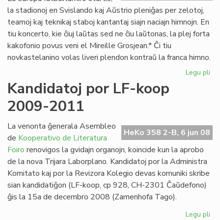
la stadionoj en Svislando kaj Aŭstrio pleniĝas per zelotoj,
teamoj kaj teknikaj staboj kantantaj siajn naciajn himnojn. En
tiu koncerto, kie ĉiuj laŭtas sed ne ĉiu laŭtonas, la plej forta
kakofonio povus veni el Mireille Grosjean.* Ĉi tiu
novkastelanino volas liveri plendon kontraŭ la franca himno.
Legu pli
pri
Mir
Kandidatoj por LF-koop
Gr
2009-2011
at
la
Ma
La venonta ĝenerala Asembleo
HeKo 358 2-B, 6 jun 08
de
Kooperativo de Literatura
Foiro
renovigos la gvidajn organojn, koincide kun la aprobo
de la nova Trijara Laborplano. Kandidatoj por la Administra
Komitato kaj por la Revizora Kolegio devas komuniki skribe
sian kandidatiĝon (LF-koop, cp 928, CH-2301 Ĉaŭdefono)
ĝis la 15a de decembro 2008 (Zamenhofa Tago).
Legu pli
pri