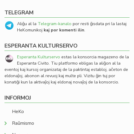
TELEGRAM
Aliĝu al la
Telegram-kanalo
por resti ĝisdata pri la lastaj
HeKomunikoj
kaj por komenti ilin
.
ESPERANTA KULTURSERVO
Esperanta Kulturservo
estas la konsorcia magazeno de la
Esperanta Civito. Tiu platformo ebligas la aliĝon al la
eventoj kaj kursoj organizataj de la paktintaj establoj, aĉeton de
eldonaĵoj, abonon al revuoj kaj multe pli. Vizitu ĝin tuj por
konatiĝi kun la aktivaĵoj kaj eldonaj novaĵoj de la konsorcio.
INFORMOJ
HeKo
Raŭmismo