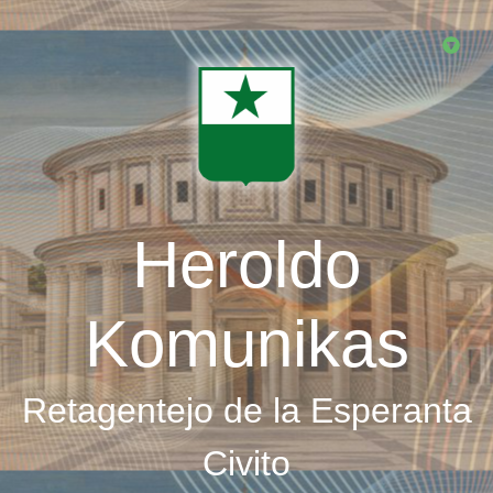
Skip
to
main
content
Heroldo
Komunikas
Retagentejo de la Esperanta
Civito