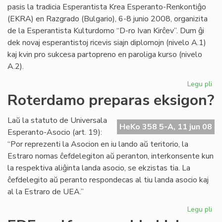
pasis la tradicia Esperantista Krea Esperanto-Renkontiĝo
ko
(EKRA) en Razgrado (Bulgario), 6-8 junio 2008, organizita
pr
de la Esperantista Kulturdomo “D-ro Ivan Kirĉev”. Dum ĝi
dek novaj esperantistoj ricevis siajn diplomojn (nivelo A.1)
kaj kvin pro sukcesa partopreno en paroliga kurso (nivelo
A.2).
Legu pli
pri
EK
Roterdamo preparas eksigon?
20
en
Laŭ la statuto de Universala
Ra
HeKo 358 5-A, 11 jun 08
Esperanto-Asocio (art. 19):
“Por reprezenti la Asocion en iu lando aŭ teritorio, la
Estraro nomas ĉefdelegiton aŭ peranton, interkonsente kun
la respektiva aliĝinta landa asocio, se ekzistas tia. La
ĉefdelegito aŭ peranto respondecas al tiu landa asocio kaj
al la Estraro de UEA.”
Legu pli
pri
Ro