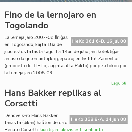
Fino de la lernojaro en
Togolando
La lerneja jaro 2007-08 ﬁniĝas
HeKo 361 6-B, 16 jul 08
en Togolando, kaj la 18a de
julio estos la lasta tago. La 14an de julio jam kolektiĝas
amaso da gelernantoj kaj gepatroj en Institut Zamenhof
(proprieto de TIETo, aliĝinta al la Pakto) por peti lokon por
la lerneja jaro 2008-09.
Legu pli
pri
Fin
Hans Bakker replikas al
de
Corsetti
la
ler
en
Denove s-ro Hans Bakker
HeKo 358 8-A, 14 jun 08
To
tanas la (dikan) haŭton de d-ro
Renato Corsetti,
kiun li jam akuzis esti senhonta