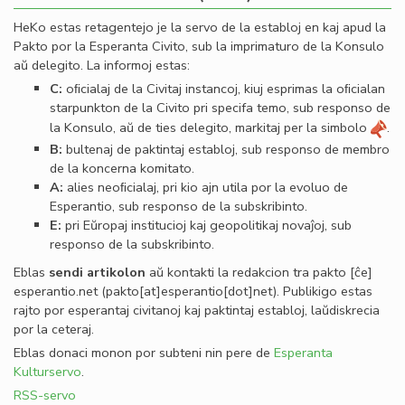
HeKo estas retagentejo je la servo de la establoj en kaj apud la
Pakto por la Esperanta Civito, sub la imprimaturo de la Konsulo
aŭ delegito. La informoj estas:
C:
oﬁcialaj de la Civitaj instancoj, kiuj esprimas la oﬁcialan
starpunkton de la Civito pri specifa temo, sub responso de
la Konsulo, aŭ de ties delegito, markitaj per la simbolo
.
B:
bultenaj de paktintaj establoj, sub responso de membro
de la koncerna komitato.
A:
alies neoﬁcialaj, pri kio ajn utila por la evoluo de
Esperantio, sub responso de la subskribinto.
E:
pri Eŭropaj institucioj kaj geopolitikaj novaĵoj, sub
responso de la subskribinto.
Eblas
sendi
artikolon
aŭ kontakti la redakcion tra
pakto
[ĉe]
esperantio
.
net
(pakto[at]esperantio[dot]net)
. Publikigo estas
rajto por esperantaj civitanoj kaj paktintaj establoj, laŭdiskrecia
por la ceteraj.
Eblas donaci monon por subteni nin pere de
Esperanta
Kulturservo
.
RSS-servo