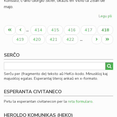
Konsulo, c-ano Giorgio Silfer, okazis en Vilno la 28an de
majo.
Legu pli
pri
La
Pagination
Kap
Unua
Antaŭa
Paĝo
Paĝo
Paĝo
Paĝo
Aktual
414
415
416
417
418
…
ku
paĝo
paĝo
paĝo
en
Paĝo
Paĝo
Paĝo
Paĝo
Next
Last
419
420
421
422
…
Vil
page
page
SERĈO
Serĉu per (fragmento de) teksto aŭ HeKo-kodo. Minuskloj kaj
majuskloj egalas. Esperantaj literoj ankaŭ en x-formato.
ESPERANTA CIVITANECO
Petu la esperantan civitanecon per la
reta formularo
.
HEROLDO KOMUNIKAS (HEKO)