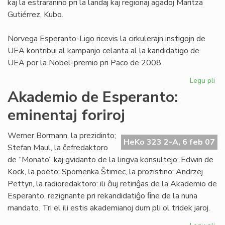
kaj la estraranino pri la landaj kaj regionaj agadoj Maritza
Gutiérrez, Kubo.
Norvega Esperanto-Ligo ricevis la cirkulerajn instigojn de
UEA kontribui al kampanjo celanta al la kandidatigo de
UEA por la Nobel-premio pri Paco de 2008.
Legu pli
pri
NE
Akademio de Esperanto:
pri
eminentaj foriroj
pa
No
al
Werner Bormann, la prezidinto;
HeKo 323 2-A, 6 feb 07
UE
Stefan Maul, la ĉefredaktoro
de “Monato” kaj gvidanto de la lingva konsultejo; Edwin de
Kock, la poeto; Spomenka Ŝtimec, la prozistino; Andrzej
Pettyn, la radioredaktoro: ili ĉiuj retiriĝas de la Akademio de
Esperanto, rezignante pri rekandidatiĝo ﬁne de la nuna
mandato. Tri el ili estis akademianoj dum pli ol tridek jaroj.