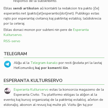
responso de la subskribinto.
Eblas
sendi
artikolon
aŭ kontakti la redakcion tra
pakto
[ĉe]
esperantio
.
net
(pakto[at]esperantio[dot]net)
. Publikigo estas
rajto por esperantaj civitanoj kaj paktintaj establoj, laŭdiskrecia
por la ceteraj.
Eblas donaci monon por subteni nin pere de
Esperanta
Kulturservo
.
RSS-servo
TELEGRAM
Aliĝu al la
Telegram-kanalo
por resti ĝisdata pri la lastaj
HeKomunikoj
kaj por komenti ilin
.
ESPERANTA KULTURSERVO
Esperanta Kulturservo
estas la konsorcia magazeno de la
Esperanta Civito. Tiu platformo ebligas la aliĝon al la
eventoj kaj kursoj organizataj de la paktintaj establoj, aĉeton de
eldonaĵoj, abonon al revuoj kaj multe pli. Vizitu ĝin tuj por