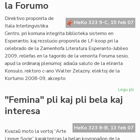
la Forumo
es
an
Direktivo proponita de
HeKo 323 9-C, 15 feb 07
Itala Interlingvistika
Centro, pri komuna integrita biblioteka sistemo en
Esperantio, kaj rezolucio proponita de LF-koop pri la
celebrado de la Zamenhofa Literatura Esperanto-Jubileo
2009, reliefas en la tagordo de la venonta Foruma sesio,
apud la ordinaraj plenumoj: adiaŭa saluto de la eliranta
Konsulo, rektoro c-ano Walter Zelazny, elektoj de la
Kortumo 2008-09, akcepto
Legu pli
pri
Bib
"Femina" pli kaj pli bela kaj
kaj
interesa
Jub
Jar
ĉe
HeKo 323 8-B, 13 feb 07
la
Kvazaŭ moto la vortoj “Arte
Fo
Lingve Socie” karakterizas la belan kovropaĝon de la