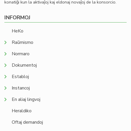
konatiĝi kun la aktivaĵoj kaj eldonaj novaĵoj de la konsorcio.
INFORMOJ
HeKo
Raŭmismo
Normaro
Dokumentoj
Establoj
Instancoj
En aliaj lingvoj
Heraldiko
Oftaj demandoj