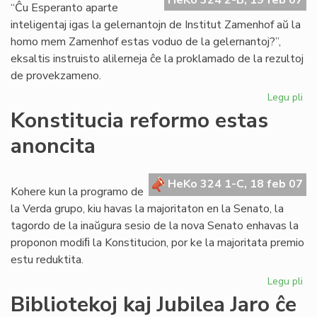
HeKo 324 2-B, 19 feb 07
tri
“Ĉu Esperanto aparte
sl
inteligentaj igas la gelernantojn de Institut Zamenhof aŭ la
homo mem Zamenhof estas voduo de la gelernantoj?”,
eksaltis instruisto alilerneja ĉe la proklamado de la rezultoj
de provekzameno.
Legu pli
pri
Ins
Konstitucia reformo estas
Za
anoncita
re
en
la
HeKo 324 1-C, 18 feb 07
un
Kohere kun la programo de
lo
la Verda grupo, kiu havas la majoritaton en la Senato, la
tagordo de la inaŭgura sesio de la nova Senato enhavas la
proponon modiﬁ la Konstitucion, por ke la majoritata premio
estu reduktita.
Legu pli
pri
Kon
Bibliotekoj kaj Jubilea Jaro ĉe
re