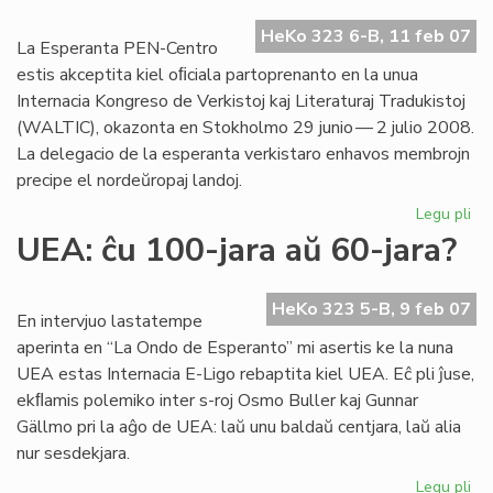
Go
HeKo 323 6-B, 11 feb 07
jar
La Esperanta PEN-Centro
estis akceptita kiel oﬁciala partoprenanto en la unua
Internacia Kongreso de Verkistoj kaj Literaturaj Tradukistoj
(WALTIC), okazonta en Stokholmo 29 junio — 2 julio 2008.
La delegacio de la esperanta verkistaro enhavos membrojn
precipe el nordeŭropaj landoj.
Legu pli
pri
Es
UEA: ĉu 100-jara aŭ 60-jara?
PE
en
WA
HeKo 323 5-B, 9 feb 07
En intervjuo lastatempe
20
aperinta en “La Ondo de Esperanto” mi asertis ke la nuna
UEA estas Internacia E-Ligo rebaptita kiel UEA. Eĉ pli ĵuse,
ekﬂamis polemiko inter s-roj Osmo Buller kaj Gunnar
Gällmo pri la aĝo de UEA: laŭ unu baldaŭ centjara, laŭ alia
nur sesdekjara.
Legu pli
pri