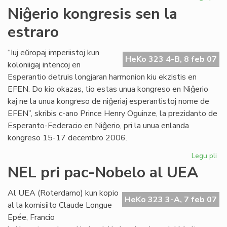
UE
Niĝerio kongresis sen la
ĉu
estraro
10
jar
aŭ
“Iuj eŭropaj imperiistoj kun
HeKo 323 4-B, 8 feb 07
60
koloniigaj intencoj en
jar
Esperantio detruis longjaran harmonion kiu ekzistis en
EFEN. Do kio okazas, tio estas unua kongreso en Niĝerio
kaj ne la unua kongreso de niĝeriaj esperantistoj nome de
EFEN”, skribis c-ano Prince Henry Oguinze, la prezidanto de
Esperanto-Federacio en Niĝerio, pri la unua enlanda
kongreso 15-17 decembro 2006.
Legu pli
pri
Niĝ
NEL pri pac-Nobelo al UEA
ko
se
Al UEA (Roterdamo) kun kopio
la
HeKo 323 3-A, 7 feb 07
al la komisiito Claude Longue
est
Epée, Francio