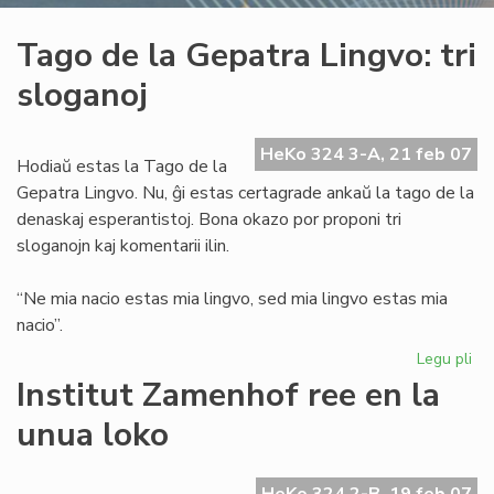
Tago de la Gepatra Lingvo: tri
sloganoj
HeKo 324 3-A, 21 feb 07
Hodiaŭ estas la Tago de la
Gepatra Lingvo. Nu, ĝi estas certagrade ankaŭ la tago de la
denaskaj esperantistoj. Bona okazo por proponi tri
sloganojn kaj komentarii ilin.
“Ne mia nacio estas mia lingvo, sed mia lingvo estas mia
nacio”.
Legu pli
pri
Ta
Institut Zamenhof ree en la
de
unua loko
la
Ge
Lin