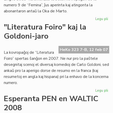
numero 9 de “Femina”, ĵus aperinta kaj atingonta la
abonantaron antaŭ la Oka de Marto.
Legu pli
pri
"F
"Literatura Foiro" kaj la
pli
Goldoni-jaro
kaj
pli
be
HeKo 323 7-B, 12 feb 07
kaj
La kovropaĝoj de “Literatura
int
Foiro” spertas ŝanĝon en 2007. Ne nur pro la paŝtele
desegnitaj scenoj el diversaj komedioj de Carlo Goldoni, sed
ankaŭ pro la aperigo dorse de resumo en la franca (kaj
resumetoj en angla kaj hispana) pri la enhavo de la koncerna
numero.
Legu pli
pri
"Li
Esperanta PEN en WALTIC
Foi
2008
kaj
la