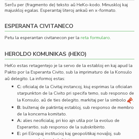
Serĉu per (fragmento de) teksto aŭ HeKo-kodo. Minuskloj kaj
majuskloj egalas. Esperantaj literoj ankaŭ en x-formato.
ESPERANTA CIVITANECO
Petu la esperantan civitanecon per la
reta formularo
.
HEROLDO KOMUNIKAS (HEKO)
HeKo estas retagentejo je la servo de la establoj en kaj apud la
Pakto por la Esperanta Civito, sub la imprimaturo de la Konsulo
aŭ delegito. La informoj estas:
C:
oﬁcialaj de la Civitaj instancoj, kiuj esprimas la oﬁcialan
starpunkton de la Civito pri specifa temo, sub responso de
la Konsulo, aŭ de ties delegito, markitaj per la simbolo
.
B:
bultenaj de paktintaj establoj, sub responso de membro
de la koncerna komitato.
A:
alies neoﬁcialaj, pri kio ajn utila por la evoluo de
Esperantio, sub responso de la subskribinto.
E:
pri Eŭropaj institucioj kaj geopolitikaj novaĵoj, sub