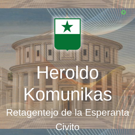
Skip
to
main
content
Heroldo
Komunikas
Retagentejo de la Esperanta
Civito