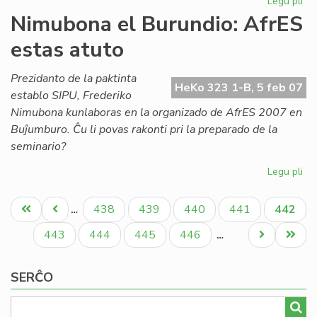
Legu pli
pri
Ak
Nimubona el Burundio: AfrES
de
estas atuto
Es
em
for
Prezidanto de la paktinta
HeKo 323 1-B, 5 feb 07
establo SIPU, Frederiko
Nimubona kunlaboras en la organizado de AfrES 2007 en
Buĵumburo. Ĉu li povas rakonti pri la preparado de la
seminario?
Legu pli
pri
Ni
Pagination
el
Unua
Antaŭa
Paĝo
Paĝo
Paĝo
Paĝo
Aktual
438
439
440
441
442
…
Bur
paĝo
paĝo
paĝo
Af
Paĝo
Paĝo
Paĝo
Paĝo
Next
Last
443
444
445
446
…
es
page
page
at
SERĈO