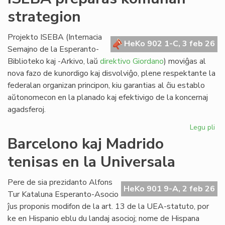
lin
strategion
po
ve
nat
Projekto ISEBA (Internacia
HeKo 902 1-C, 3 feb 26
bo
Semajno de la Esperanto-
al
Biblioteko kaj -Arkivo, laŭ
direktivo Giordano
) moviĝas al
NA
nova fazo de kunordigo kaj disvolviĝo, plene respektante la
federalan organizan principon, kiu garantias al ĉiu establo
aŭtonomecon en la planado kaj efektivigo de la koncernaj
agadsferoj.
Legu pli
pri
IS
Barcelono kaj Madrido
pr
tenisas en la Universala
ko
str
Pere de sia prezidanto Alfons
HeKo 901 9-A, 2 feb 26
Tur Kataluna Esperanto-Asocio
ĵus proponis modifon de la art. 13 de la UEA-statuto, por
ke en Hispanio eblu du landaj asocioj; nome de Hispana