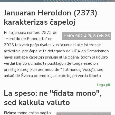
Januaran Heroldon (2373)
karakterizas ĉapeloj
En la januara numero 2373 de
HeKo 902 4-B, 8 feb 26
“Heroldo de Esperanto” en
2026 la kvara paĝo rivalas kun la unua rilate interesajn
artikolojn, pro ĉapelo: la delegacio de UEA en Samarkando
havis surkape ĉapelojn similajn al la ciganaj (krom la koloro:
verda) kaj tio stimulis la publikigon de longa eseo pri
brazilaj kaleoj (kun permeso de “Tutmondaj Voĉoj”), sed
ankaŭ de Ŝvarca poemo kaj anekdotoj pri verda ĉapelo
Legu pli
pri
Ja
La speso: ne "fidata mono",
He
sed kalkula valuto
(2
kar
ĉap
Fidata
mono estas pagilo,