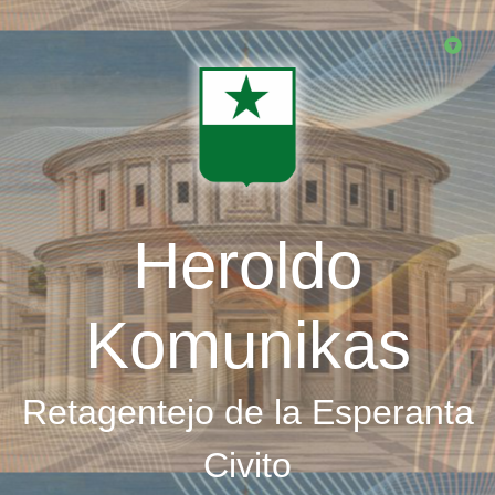
Skip
to
main
content
Heroldo
Komunikas
Retagentejo de la Esperanta
Civito