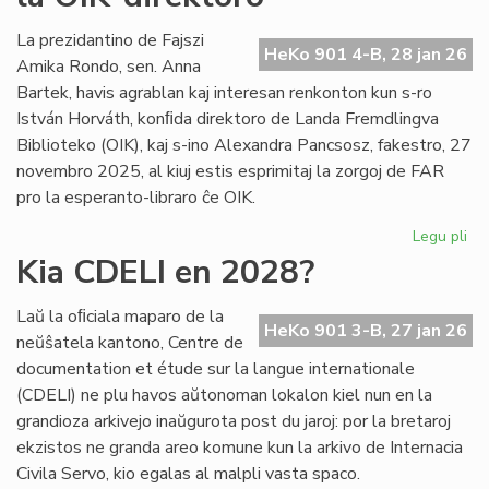
int
tiel
La prezidantino de Fajszi
HeKo 901 4-B, 28 jan 26
en
Amika Rondo, sen. Anna
Ro
Bartek, havis agrablan kaj interesan renkonton kun s-ro
István Horváth, konﬁda direktoro de Landa Fremdlingva
Biblioteko (OIK), kaj s-ino Alexandra Pancsosz, fakestro, 27
novembro 2025, al kiuj estis esprimitaj la zorgoj de FAR
pro la esperanto-libraro ĉe OIK.
Legu pli
pri
Gr
Kia CDELI en 2028?
re
de
Laŭ la oﬁciala maparo de la
FA
HeKo 901 3-B, 27 jan 26
neŭŝatela kantono, Centre de
ku
documentation et étude sur la langue internationale
la
(CDELI) ne plu havos aŭtonoman lokalon kiel nun en la
OI
grandioza arkivejo inaŭgurota post du jaroj: por la bretaroj
dir
ekzistos ne granda areo komune kun la arkivo de Internacia
Civila Servo, kio egalas al malpli vasta spaco.