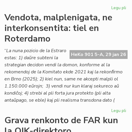
Legu pli
pri
Lo
Vendota, malplenigata, ne
ta
interkonsentita: tiel en
po
la
Roterdamo
As
de
“
La nuna pozicio de la Estraro
Es
HeKo 901 5-A, 29 jan 26
estas: 1) daŭre subteni la
Na
strategian decidon vendi la domon, konforme al la
rekomendoj de la Komitato ekde 2021 kaj la rekonﬁrmo
en Brno (2025); 2) kiel nun, same ne akcepti malpli ol
1.150.000 eŭrojn; 3) vendi nur kun klaraj sekureco aŭ
kondiĉoj; 4) strebi al pli forta jura protekto (pli alta
antaŭpago, se eble) kaj pli realisma transdona dato (
Legu pli
pri
Ve
Grava renkonto de FAR kun
mal
la OIK-direktoro
ne