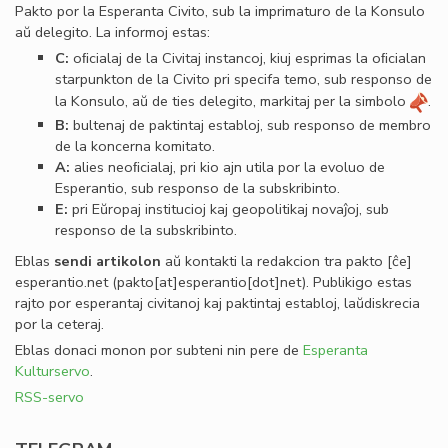
Pakto por la Esperanta Civito, sub la imprimaturo de la Konsulo
aŭ delegito. La informoj estas:
C:
oﬁcialaj de la Civitaj instancoj, kiuj esprimas la oﬁcialan
starpunkton de la Civito pri specifa temo, sub responso de
la Konsulo, aŭ de ties delegito, markitaj per la simbolo
.
B:
bultenaj de paktintaj establoj, sub responso de membro
de la koncerna komitato.
A:
alies neoﬁcialaj, pri kio ajn utila por la evoluo de
Esperantio, sub responso de la subskribinto.
E:
pri Eŭropaj institucioj kaj geopolitikaj novaĵoj, sub
responso de la subskribinto.
Eblas
sendi
artikolon
aŭ kontakti la redakcion tra
pakto
[ĉe]
esperantio
.
net
(pakto[at]esperantio[dot]net)
. Publikigo estas
rajto por esperantaj civitanoj kaj paktintaj establoj, laŭdiskrecia
por la ceteraj.
Eblas donaci monon por subteni nin pere de
Esperanta
Kulturservo
.
RSS-servo