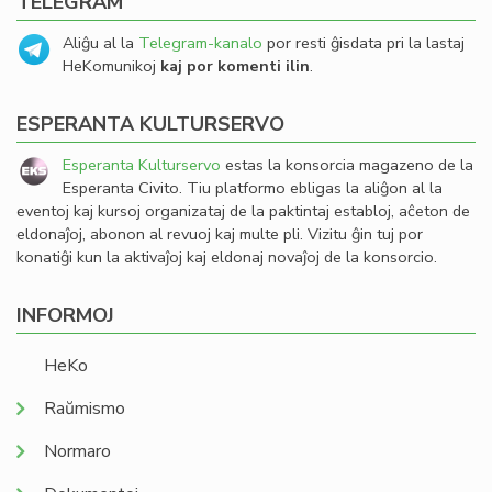
TELEGRAM
Aliĝu al la
Telegram-kanalo
por resti ĝisdata pri la lastaj
HeKomunikoj
kaj por komenti ilin
.
ESPERANTA KULTURSERVO
Esperanta Kulturservo
estas la konsorcia magazeno de la
Esperanta Civito. Tiu platformo ebligas la aliĝon al la
eventoj kaj kursoj organizataj de la paktintaj establoj, aĉeton de
eldonaĵoj, abonon al revuoj kaj multe pli. Vizitu ĝin tuj por
konatiĝi kun la aktivaĵoj kaj eldonaj novaĵoj de la konsorcio.
INFORMOJ
HeKo
Raŭmismo
Normaro