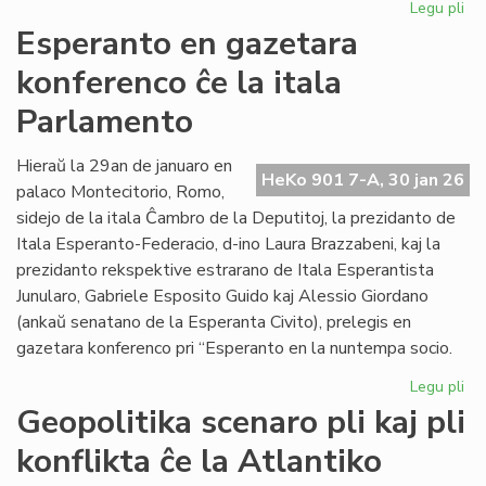
Legu pli
pri
EIE
Esperanto en gazetara
ku
konferenco ĉe la itala
pri
lit
Parlamento
fin
de
Hieraŭ la 29an de januaro en
la
HeKo 901 7-A, 30 jan 26
palaco Montecitorio, Romo,
un
se
sidejo de la itala Ĉambro de la Deputitoj, la prezidanto de
Itala Esperanto-Federacio, d-ino Laura Brazzabeni, kaj la
prezidanto rekspektive estrarano de Itala Esperantista
Junularo, Gabriele Esposito Guido kaj Alessio Giordano
(ankaŭ senatano de la Esperanta Civito), prelegis en
gazetara konferenco pri “Esperanto en la nuntempa socio.
Legu pli
pri
Es
Geopolitika scenaro pli kaj pli
en
konflikta ĉe la Atlantiko
ga
ko