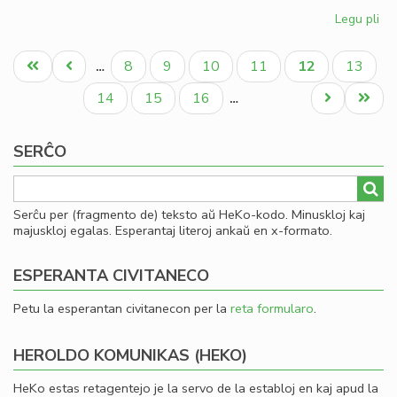
Legu pli
pri
Kia
Pagination
CD
Unua
Antaŭa
Paĝo
Paĝo
Paĝo
Paĝo
Aktuala
Paĝo
8
9
10
11
12
13
…
en
paĝo
paĝo
paĝo
20
Paĝo
Paĝo
Paĝo
Next
Last
14
15
16
…
page
page
SERĈO
Serĉu per (fragmento de) teksto aŭ HeKo-kodo. Minuskloj kaj
majuskloj egalas. Esperantaj literoj ankaŭ en x-formato.
ESPERANTA CIVITANECO
Petu la esperantan civitanecon per la
reta formularo
.
HEROLDO KOMUNIKAS (HEKO)
HeKo estas retagentejo je la servo de la establoj en kaj apud la