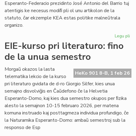
Esperanto-Federacio prezidinto José Antonio del Barrio tuj
atentigis ke necesus modiﬁ pli ol unu artikolon de la
statuto, ĉar ekzemple KEA estas politike malneŭtrala
organizo.
Legu pli
pri
Ba
EIE-kurso pri literaturo: fino
kaj
de la unua semestro
Ma
ten
en
Morgaŭ okazos la lasta
HeKo 901 8-B, 1 feb 26
la
telematika lekcio de la kurso
Un
pri literaturo gvidata de d-ro Giorgio Silfer, kies unua
semajno disvolviĝis en Ĉaŭdefono ĉe la Helvetia
Esperanto-Domo, kaj kies dua semestro okupos per ﬁzika
alesto la semajnon 10-15 februaro 2026, per matena
komuna instruado kaj posttagmeza individua profundigo, ĉe
la Naturamika Esperanto-Domo: ambaŭ semestroj sub la
responso de Esp