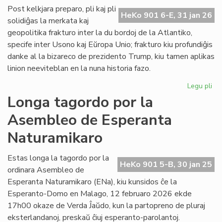
ĉe
Post kelkjara preparo, pli kaj pli
HeKo 901 6-E, 31 jan 26
la
solidiĝas la merkata kaj
ita
geopolitika frakturo inter la du bordoj de la Atlantiko,
Pa
specife inter Usono kaj Eŭropa Unio; frakturo kiu profundiĝis
danke al la bizareco de prezidento Trump, kiu tamen aplikas
linion neeviteblan en la nuna historia fazo.
Legu pli
pri
Geo
Longa tagordo por la
sc
Asembleo de Esperanta
pli
kaj
Naturamikaro
pli
kon
Estas longa la tagordo por la
ĉe
HeKo 901 5-B, 30 jan 25
ordinara Asembleo de
la
Atl
Esperanta Naturamikaro (ENa), kiu kunsidos ĉe la
Esperanto-Domo en Malago, 12 februaro 2026 ekde
17h00 okaze de Verda Ĵaŭdo, kun la partopreno de pluraj
eksterlandanoj, preskaŭ ĉiuj esperanto-parolantoj.