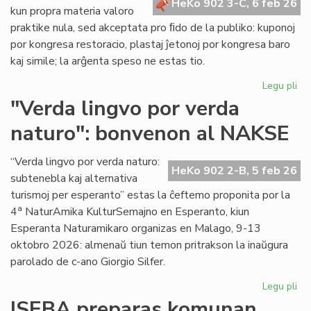
HeKo 902 3-C, 6 feb 26
kun propra materia valoro
praktike nula, sed akceptata pro ﬁdo de la publiko: kuponoj
por kongresa restoracio, plastaj ĵetonoj por kongresa baro
kaj simile; la arĝenta speso ne estas tio.
Legu pli
pri
La
"Verda lingvo por verda
sp
naturo": bonvenon al NAKSE
ne
"fi
mo
“Verda lingvo por verda naturo:
HeKo 902 2-B, 5 feb 26
se
subtenebla kaj alternativa
kal
turismoj per esperanto” estas la ĉeftemo proponita por la
val
a
4
NaturAmika KulturSemajno en Esperanto, kiun
Esperanta Naturamikaro organizas en Malago, 9-13
oktobro 2026: almenaŭ tiun temon pritrakson la inaŭgura
parolado de c-ano Giorgio Silfer.
Legu pli
pri
"V
ISEBA preparas komunan