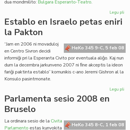
dua mondmilito:
Bulgara Esperanto-Teatro
.
Legu pli
pri
Eki
Establo en Israelo petas eniri
la
la Pakton
39
jar
de
“Jam en 2006 ni movaduloj
HeKo 345 9-C, 5 feb 08
LF
en Centro Sivron decidi
informiĝi pri la Esperanta Civito por eventuala aliĝo. Kaj nun
dum la decembra jarkunveno 2007 ni ﬁne akceptis la ideon
fariĝi paktinta establo” komunikis c-ano Jeremi Gishron al la
Konsulo pasintmonate.
Legu pli
pri
Es
Parlamenta sesio 2008 en
en
Bruselo
Isr
pe
eni
La ordinara sesio de la
Civita
HeKo 345 8-C, 1 feb 08
la
Parlamento
estas kunvokita