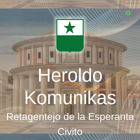
Skip
to
main
content
Heroldo
Komunikas
Retagentejo de la Esperanta
Civito