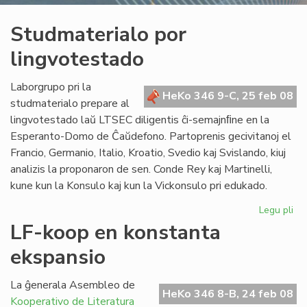
Studmaterialo por
lingvotestado
Laborgrupo pri la
HeKo 346 9-C, 25 feb 08
studmaterialo prepare al
lingvotestado laŭ LTSEC diligentis ĉi-semajnﬁne en la
Esperanto-Domo de Ĉaŭdefono. Partoprenis gecivitanoj el
Francio, Germanio, Italio, Kroatio, Svedio kaj Svislando, kiuj
analizis la proponaron de sen. Conde Rey kaj Martinelli,
kune kun la Konsulo kaj kun la Vickonsulo pri edukado.
Legu pli
pri
St
LF-koop en konstanta
po
ekspansio
li
La ĝenerala Asembleo de
HeKo 346 8-B, 24 feb 08
Kooperativo de Literatura