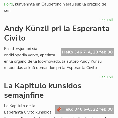
Foiro
, kunveninta en Ĉaŭdefono hieraŭ sub la prezido de
sen.
Legu pli
pri
LF-
Andy Künzli pri la Esperanta
ko
Civito
en
ko
ek
En intervjuo pri sia
HeKo 346 7-A, 23 feb 08
enciklopedia verko, aperinta
en la organo de la Ido-movado, la aŭtoro Andy Künzli
respondas ankaŭ demandon pri la Esperanta Civito:
Legu pli
pri
An
La Kapitulo kunsidos
Kün
semajnfine
pri
la
Es
La Kapitulo de la
HeKo 346 6-C, 22 feb 08
Civ
Esperanta Civito kunsidos