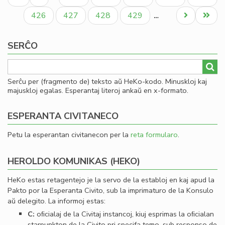
al
paĝo
paĝo
paĝo
Cl
Paĝo
Paĝo
Paĝo
Paĝo
Next
Last
426
427
428
429
…
Pir
page
page
SERĈO
Serĉu per (fragmento de) teksto aŭ HeKo-kodo. Minuskloj kaj
majuskloj egalas. Esperantaj literoj ankaŭ en x-formato.
ESPERANTA CIVITANECO
Petu la esperantan civitanecon per la
reta formularo
.
HEROLDO KOMUNIKAS (HEKO)
HeKo estas retagentejo je la servo de la establoj en kaj apud la
Pakto por la Esperanta Civito, sub la imprimaturo de la Konsulo
aŭ delegito. La informoj estas:
C:
oﬁcialaj de la Civitaj instancoj, kiuj esprimas la oﬁcialan
starpunkton de la Civito pri specifa temo, sub responso de