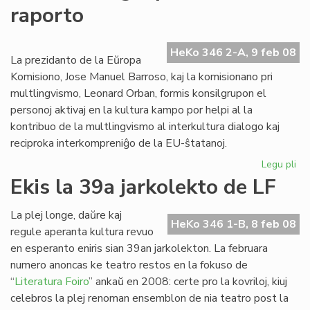
raporto
pri
ka
en
HeKo 346 2-A, 9 feb 08
Fla
La prezidanto de la Eŭropa
Komisiono, Jose Manuel Barroso, kaj la komisionano pri
multlingvismo, Leonard Orban, formis konsilgrupon el
personoj aktivaj en la kultura kampo por helpi al la
kontribuo de la multlingvismo al interkultura dialogo kaj
reciproka interkompreniĝo de la EU-ŝtatanoj.
Legu pli
pri
Int
Ekis la 39a jarkolekto de LF
lin
ra
La plej longe, daŭre kaj
HeKo 346 1-B, 8 feb 08
regule aperanta kultura revuo
en esperanto eniris sian 39an jarkolekton. La februara
numero anoncas ke teatro restos en la fokuso de
“
Literatura Foiro
” ankaŭ en 2008: certe pro la kovriloj, kiuj
celebros la plej renoman ensemblon de nia teatro post la