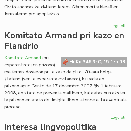
Lesjöfors, kun profunda doloro la Konsulo de la Esperanta
Civito anoncas ke civitano Jeremi Giŝron mortis hieraŭ en
Jerusalemo pro apopleksio.
Legu pli
pri
For
Komitato Armand pri kazo en
civ
Flandrio
Jer
Gi
Komitato Armand
(pri
HeKo 346 3-C, 15 feb 08
esperantistoj en prizono)
malfermis dosieron pri la kazo de pli ol 70-jara belga
ŝtatano (sen la esperanta civitaneco), kiu sidis en
prizono apud Gento de 17 decembro 2007 ĝis 1 februaro
2008, en stato de preventa mallibero, kaj estas nun ekster
la prizono en stato de limigita libero, atende al la eventuala
proceso.
Legu pli
pri
Ko
Interesa lingvopolitika
Ar