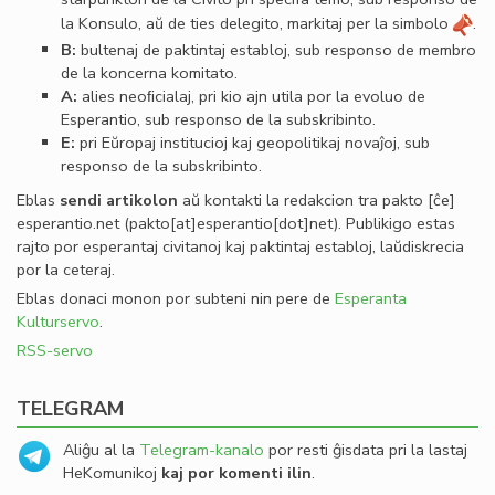
la Konsulo, aŭ de ties delegito, markitaj per la simbolo
.
B:
bultenaj de paktintaj establoj, sub responso de membro
de la koncerna komitato.
A:
alies neoﬁcialaj, pri kio ajn utila por la evoluo de
Esperantio, sub responso de la subskribinto.
E:
pri Eŭropaj institucioj kaj geopolitikaj novaĵoj, sub
responso de la subskribinto.
Eblas
sendi
artikolon
aŭ kontakti la redakcion tra
pakto
[ĉe]
esperantio
.
net
(pakto[at]esperantio[dot]net)
. Publikigo estas
rajto por esperantaj civitanoj kaj paktintaj establoj, laŭdiskrecia
por la ceteraj.
Eblas donaci monon por subteni nin pere de
Esperanta
Kulturservo
.
RSS-servo
TELEGRAM
Aliĝu al la
Telegram-kanalo
por resti ĝisdata pri la lastaj
HeKomunikoj
kaj por komenti ilin
.