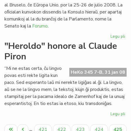
Pa
al Bruselo, ĉe Eŭropa Unio, por la 25-26 de julio 2008. La
oﬁcialan kunvokon dissendis la Konsulo hieraŭ, per apartaj
komunikoj al la du branĉoj de la Parlamento, nome la
Senato kaj la
Forumo
.
Legu pli
pri
Pa
"Heroldo" honore al Claude
ses
Piron
20
en
Br
“Mi ne estas certa, ĉu lingvo
HeKo 345 7-B, 31 jan 08
povas esti rekte ligita kun
paco. Sed esperanto laŭ mi nerekte ligiĝas al ĝi. La lingvo,
aŭ se ne la lingvo mem, la tekstoj, kiujn ĝi produktis, estas
stampitaj per la pacama idealo de Zamenhof kaj de la unuaj
esperantistoj. En tio estas ia etoso, kiu transdoniĝas.
Legu pli
pri
"H
Pagination
ho
Unua
Antaŭa
Paĝo
Paĝo
Paĝo
Paĝo
Aktual
421
422
423
424
425
…