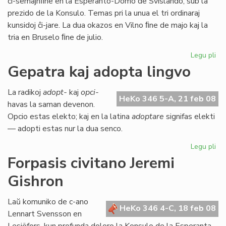
ĉi-semajnﬁne en la Esperanto-Domo de Svislando, sub la
prezido de la Konsulo. Temas pri la unua el tri ordinaraj
kunsidoj ĉi-jare. La dua okazos en Vilno ﬁne de majo kaj la
tria en Bruselo ﬁne de julio.
Legu pli
pri
La
Gepatra kaj adopta lingvo
Kap
ku
La radikoj
adopt-
kaj
opci-
se
HeKo 346 5-A, 21 feb 08
havas la saman devenon.
Opcio estas elekto; kaj en la latina
adoptare
signifas elekti
— adopti estas nur la dua senco.
Legu pli
pri
Ge
Forpasis civitano Jeremi
kaj
Gishron
ad
lin
Laŭ komuniko de c-ano
HeKo 346 4-C, 18 feb 08
Lennart Svensson en