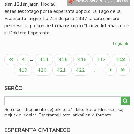
pri
HeKo 357 8-C, 2 jun 08
sian 121an jaron. Hodiaŭ
gr
estas festotago por la esperanta popolo, la Tago de la
Esperanta Lingvo. La 2an de junio 1887 la cara cenzuro
permesis la preson de la manuskripto “Lingvo Internacia” de
iu Doktoro Esperanto.
Legu pli
pri
Es
Pagination
12
Unua
Antaŭa
Paĝo
Paĝo
Paĝo
Paĝo
Aktual
414
415
416
417
418
…
jar
paĝo
paĝo
paĝo
Paĝo
Paĝo
Paĝo
Paĝo
Next
Last
419
420
421
422
…
page
page
SERĈO
Serĉu per (fragmento de) teksto aŭ HeKo-kodo. Minuskloj kaj
majuskloj egalas. Esperantaj literoj ankaŭ en x-formato.
ESPERANTA CIVITANECO