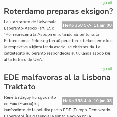
Legu pli
pri
EK
Roterdamo preparas eksigon?
20
en
Laŭ la statuto de Universala
Ra
HeKo 358 5-A, 11 jun 08
Esperanto-Asocio (art. 19):
“Por reprezenti la Asocion en iu lando aŭ teritorio, la
Estraro nomas ĉefdelegiton aŭ peranton, interkonsente kun
la respektiva aliĝinta landa asocio, se ekzistas tia. La
ĉefdelegito aŭ peranto respondecas al tiu landa asocio kaj
al la Estraro de UEA.”
Legu pli
pri
Ro
EDE malfavoras al la Lisbona
pr
Traktato
ek
René Ballaguy, kursgvidanto
HeKo 358 4-A, 10 jun 08
en Foix (Francio) kaj
kunfondinto de la politika partio EDE (Eŭropo-Demokratio-
Esperanto), ĵus dissendis la suban alvokon pri la