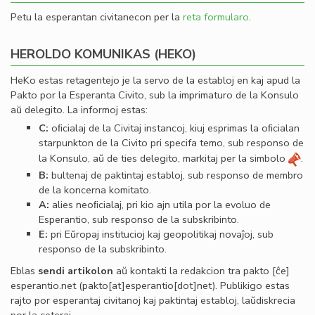
Petu la esperantan civitanecon per la
reta formularo
.
HEROLDO KOMUNIKAS (HEKO)
HeKo estas retagentejo je la servo de la establoj en kaj apud la
Pakto por la Esperanta Civito, sub la imprimaturo de la Konsulo
aŭ delegito. La informoj estas:
C:
oﬁcialaj de la Civitaj instancoj, kiuj esprimas la oﬁcialan
starpunkton de la Civito pri specifa temo, sub responso de
la Konsulo, aŭ de ties delegito, markitaj per la simbolo
.
B:
bultenaj de paktintaj establoj, sub responso de membro
de la koncerna komitato.
A:
alies neoﬁcialaj, pri kio ajn utila por la evoluo de
Esperantio, sub responso de la subskribinto.
E:
pri Eŭropaj institucioj kaj geopolitikaj novaĵoj, sub
responso de la subskribinto.
Eblas
sendi
artikolon
aŭ kontakti la redakcion tra
pakto
[ĉe]
esperantio
.
net
(pakto[at]esperantio[dot]net)
. Publikigo estas
rajto por esperantaj civitanoj kaj paktintaj establoj, laŭdiskrecia