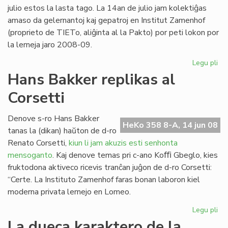
20
julio estos la lasta tago. La 14an de julio jam kolektiĝas
amaso da gelernantoj kaj gepatroj en Institut Zamenhof
(proprieto de TIETo, aliĝinta al la Pakto) por peti lokon por
la lerneja jaro 2008-09.
Legu pli
pri
Fin
Hans Bakker replikas al
de
Corsetti
la
ler
en
Denove s-ro Hans Bakker
HeKo 358 8-A, 14 jun 08
To
tanas la (dikan) haŭton de d-ro
Renato Corsetti,
kiun li jam akuzis esti senhonta
mensoganto
. Kaj denove temas pri c-ano Koﬃ Gbeglo, kies
fruktodona aktiveco ricevis tranĉan juĝon de d-ro Corsetti:
“Certe. La Instituto Zamenhof faras bonan laboron kiel
moderna privata lernejo en Lomeo.
Legu pli
pri
Ha
La dueca karaktero de la