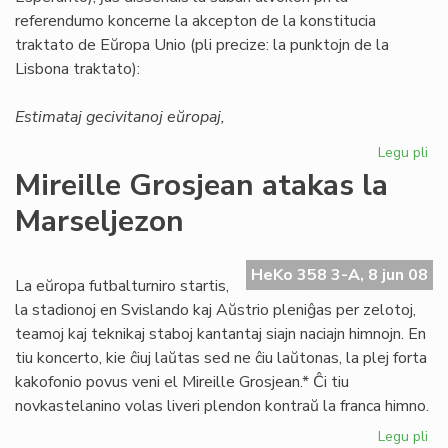
referendumo koncerne la akcepton de la konstitucia
traktato de Eŭropa Unio (pli precize: la punktojn de la
Lisbona traktato):
Estimataj gecivitanoj eŭropaj,
Legu pli
pri
ED
Mireille Grosjean atakas la
ma
Marseljezon
al
la
Li
HeKo 358 3-A, 8 jun 08
Tr
La eŭropa futbalturniro startis,
la stadionoj en Svislando kaj Aŭstrio pleniĝas per zelotoj,
teamoj kaj teknikaj staboj kantantaj siajn naciajn himnojn. En
tiu koncerto, kie ĉiuj laŭtas sed ne ĉiu laŭtonas, la plej forta
kakofonio povus veni el Mireille Grosjean.* Ĉi tiu
novkastelanino volas liveri plendon kontraŭ la franca himno.
Legu pli
pri