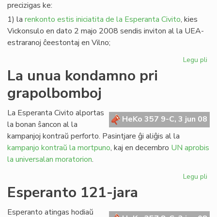
precizigas ke:
1) la
renkonto estis iniciatita de la Esperanta Civito
, kies
Vickonsulo en dato 2 majo 2008 sendis inviton al la UEA-
estraranoj ĉeestontaj en Vilno;
Legu pli
pri
Pre
La unua kondamno pri
pri
grapolbomboj
la
re
en
La Esperanta Civito alportas
HeKo 357 9-C, 3 jun 08
Vil
la bonan ŝancon al la
kampanjoj kontraŭ perforto. Pasintjare ĝi aliĝis al la
kampanjo kontraŭ la mortpuno
, kaj en decembro
UN aprobis
la universalan moratorion
.
Legu pli
pri
La
Esperanto 121-jara
un
ko
Esperanto atingas hodiaŭ