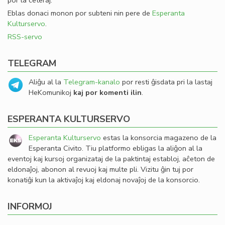
por la ceteraj.
Eblas donaci monon por subteni nin pere de
Esperanta
Kulturservo
.
RSS-servo
TELEGRAM
Aliĝu al la
Telegram-kanalo
por resti ĝisdata pri la lastaj
HeKomunikoj
kaj por komenti ilin
.
ESPERANTA KULTURSERVO
Esperanta Kulturservo
estas la konsorcia magazeno de la
Esperanta Civito. Tiu platformo ebligas la aliĝon al la
eventoj kaj kursoj organizataj de la paktintaj establoj, aĉeton de
eldonaĵoj, abonon al revuoj kaj multe pli. Vizitu ĝin tuj por
konatiĝi kun la aktivaĵoj kaj eldonaj novaĵoj de la konsorcio.
INFORMOJ