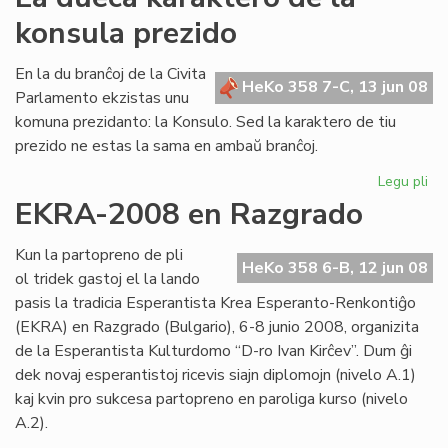
Ba
konsula prezido
rep
al
Cor
En la du branĉoj de la Civita
HeKo 358 7-C, 13 jun 08
Parlamento ekzistas unu
komuna prezidanto: la Konsulo. Sed la karaktero de tiu
prezido ne estas la sama en ambaŭ branĉoj.
Legu pli
pri
La
EKRA-2008 en Razgrado
du
ka
Kun la partopreno de pli
de
HeKo 358 6-B, 12 jun 08
ol tridek gastoj el la lando
la
pasis la tradicia Esperantista Krea Esperanto-Renkontiĝo
ko
(EKRA) en Razgrado (Bulgario), 6-8 junio 2008, organizita
pr
de la Esperantista Kulturdomo “D-ro Ivan Kirĉev”. Dum ĝi
dek novaj esperantistoj ricevis siajn diplomojn (nivelo A.1)
kaj kvin pro sukcesa partopreno en paroliga kurso (nivelo
A.2).