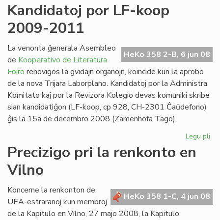
Mir
Kandidatoj por LF-koop
Gr
2009-2011
at
la
Ma
La venonta ĝenerala Asembleo
HeKo 358 2-B, 6 jun 08
de
Kooperativo de Literatura
Foiro
renovigos la gvidajn organojn, koincide kun la aprobo
de la nova Trijara Laborplano. Kandidatoj por la Administra
Komitato kaj por la Revizora Kolegio devas komuniki skribe
sian kandidatiĝon (LF-koop, cp 928, CH-2301 Ĉaŭdefono)
ĝis la 15a de decembro 2008 (Zamenhofa Tago).
Legu pli
pri
Ka
Precizigo pri la renkonto en
po
Vilno
LF-
ko
20
Koncerne la renkonton de
HeKo 358 1-C, 4 jun 08
20
UEA-estraranoj kun membroj
de la Kapitulo en Vilno, 27 majo 2008, la Kapitulo