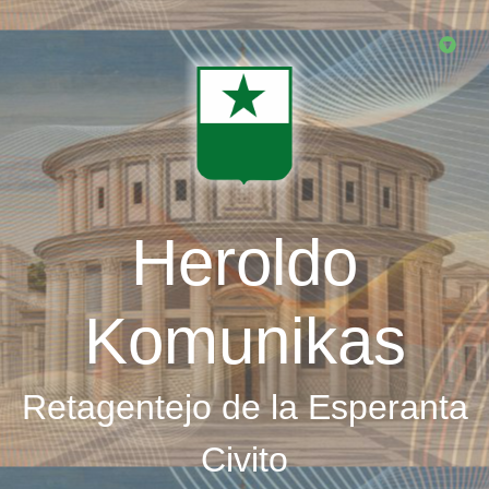
Skip
to
main
content
Heroldo
Komunikas
Retagentejo de la Esperanta
Civito