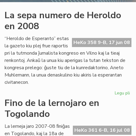
La sepa numero de Heroldo
en 2008
“Heroldo de Esperanto” estas
HeKo 358 9-B, 17 jun 08
la gazeto kiu plej frue raportis
pri la tutmonda ĵurnalista kongreso en Vilno kaj la tieaj
renkontoj. Ankaŭ la unua kiu aperigas la tutan tekston de
kongresa prelego: ĝuste tiu de la kunredaktorino, Aneto
Muhlemann, la unua denaskulino kiu akiris la esperantan
civitanecon.
Legu pli
pri
La
Fino de la lernojaro en
se
Togolando
nu
de
He
La lerneja jaro 2007-08 ﬁniĝas
HeKo 361 6-B, 16 jul 08
en
en Togolando, kaj la 18a de