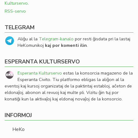
Kulturservo
.
RSS-servo
TELEGRAM
Aliĝu al la
Telegram-kanalo
por resti ĝisdata pri la lastaj
HeKomunikoj
kaj por komenti ilin
.
ESPERANTA KULTURSERVO
Esperanta Kulturservo
estas la konsorcia magazeno de la
Esperanta Civito. Tiu platformo ebligas la aliĝon al la
eventoj kaj kursoj organizataj de la paktintaj establoj, aĉeton de
eldonaĵoj, abonon al revuoj kaj multe pli. Vizitu ĝin tuj por
konatiĝi kun la aktivaĵoj kaj eldonaj novaĵoj de la konsorcio.
INFORMOJ
HeKo