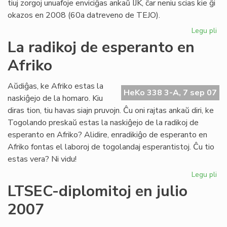
tiuj zorgoj unuafoje enviciĝas ankaŭ IJK, ĉar neniu scias kie ĝi
okazos en 2008 (60a datreveno de TEJO).
Legu pli
pri
TE
La radikoj de esperanto en
ha
Afriko
jur
pe
Aŭdiĝas, ke Afriko estas la
HeKo 338 3-A, 7 sep 07
naskiĝejo de la homaro. Kiu
diras tion, tiu havas siajn pruvojn. Ĉu oni rajtas ankaŭ diri, ke
Togolando preskaŭ estas la naskiĝejo de la radikoj de
esperanto en Afriko? Alidire, enradikiĝo de esperanto en
Afriko fontas el laboroj de togolandaj esperantistoj. Ĉu tio
estas vera? Ni vidu!
Legu pli
pri
La
LTSEC-diplomitoj en julio
rad
2007
de
es