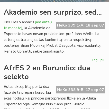
Akademio sen surprizo, sed...
Kiel HeKo anoncis
jam antaŭ
HeKo 339 1-A, 18 sep 07
tri monatoj
, la Akademio de
Esperanto havas novan prezidanton: prof. John Wells. La
ceteraj estraranoj estas konﬁrmitaj en la respektivaj
postenoj: Brian Moon kaj Probal Dasgupta, vicprezidantoj;
Renato Corsetti, sekretario/kasisto.
Legu pli
pri
Ak
AfrES 2 en Burundio: dua
se
selekto
sur
sed
Estas akceptitaj por la dua
HeKo 338 9-B, 17 sep 07
fazo de la prepara kurso, kiu
ekas hodiaŭ, kaj principe partoprenos ﬁzike en la Afrika
Esperantologia Semajno kiun c-ano prof. Giorgio