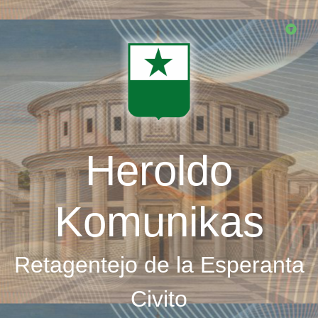
Skip
to
main
content
Heroldo
Komunikas
Retagentejo de la Esperanta
Civito