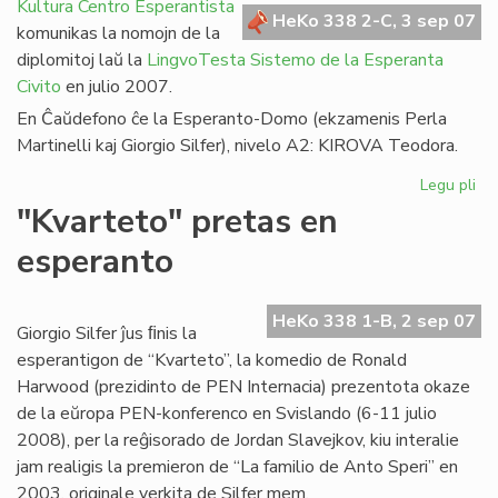
en
Kultura Centro Esperantista
HeKo 338 2-C, 3 sep 07
Afr
komunikas la nomojn de la
diplomitoj laŭ la
LingvoTesta Sistemo de la Esperanta
Civito
en julio 2007.
En Ĉaŭdefono ĉe la Esperanto-Domo (ekzamenis Perla
Martinelli kaj Giorgio Silfer), nivelo A2: KIROVA Teodora.
Legu pli
pri
LT
"Kvarteto" pretas en
dip
esperanto
en
jul
20
HeKo 338 1-B, 2 sep 07
Giorgio Silfer ĵus ﬁnis la
esperantigon de “Kvarteto”, la komedio de Ronald
Harwood (prezidinto de PEN Internacia) prezentota okaze
de la eŭropa PEN-konferenco en Svislando (6-11 julio
2008), per la reĝisorado de Jordan Slavejkov, kiu interalie
jam realigis la premieron de “La familio de Anto Speri” en
2003, originale verkita de Silfer mem.