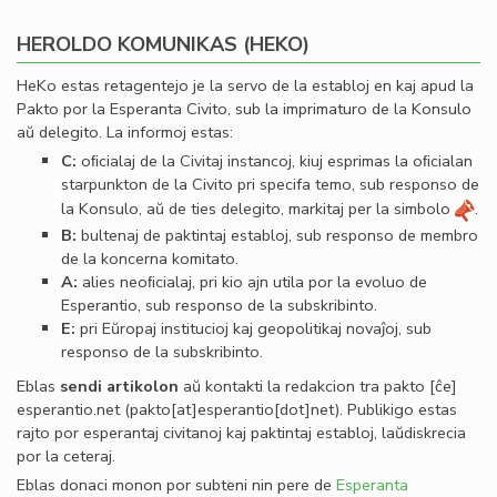
HEROLDO KOMUNIKAS (HEKO)
HeKo estas retagentejo je la servo de la establoj en kaj apud la
Pakto por la Esperanta Civito, sub la imprimaturo de la Konsulo
aŭ delegito. La informoj estas:
C:
oﬁcialaj de la Civitaj instancoj, kiuj esprimas la oﬁcialan
starpunkton de la Civito pri specifa temo, sub responso de
la Konsulo, aŭ de ties delegito, markitaj per la simbolo
.
B:
bultenaj de paktintaj establoj, sub responso de membro
de la koncerna komitato.
A:
alies neoﬁcialaj, pri kio ajn utila por la evoluo de
Esperantio, sub responso de la subskribinto.
E:
pri Eŭropaj institucioj kaj geopolitikaj novaĵoj, sub
responso de la subskribinto.
Eblas
sendi
artikolon
aŭ kontakti la redakcion tra
pakto
[ĉe]
esperantio
.
net
(pakto[at]esperantio[dot]net)
. Publikigo estas
rajto por esperantaj civitanoj kaj paktintaj establoj, laŭdiskrecia
por la ceteraj.
Eblas donaci monon por subteni nin pere de
Esperanta