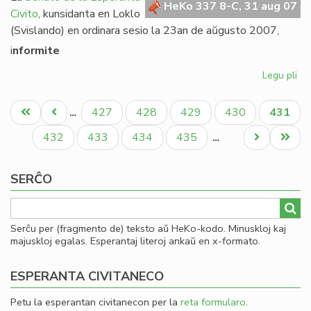
HeKo 337 8-C, 31 aug 07
Civito
, kunsidanta en Loklo
(Svislando) en ordinara sesio la 23an de aŭgusto 2007,
i
nformite
Legu pli
pri
Se
Pagination
rez
Unua
Antaŭa
Paĝo
Paĝo
Paĝo
Paĝo
Aktual
427
428
429
430
431
…
pri
paĝo
paĝo
paĝo
Am
Paĝo
Paĝo
Paĝo
Paĝo
Next
Last
432
433
434
435
…
page
page
SERĈO
Serĉu per (fragmento de) teksto aŭ HeKo-kodo. Minuskloj kaj
majuskloj egalas. Esperantaj literoj ankaŭ en x-formato.
ESPERANTA CIVITANECO
Petu la esperantan civitanecon per la
reta formularo
.