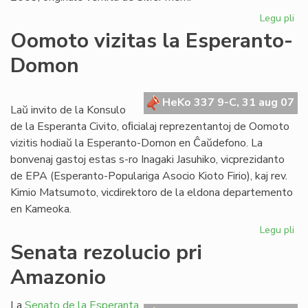
Legu pli
pri
"Kv
Oomoto vizitas la Esperanto-
pr
Domon
en
es
HeKo 337 9-C, 31 aug 07
Laŭ invito de la Konsulo
de la Esperanta Civito, oﬁcialaj reprezentantoj de Oomoto
vizitis hodiaŭ la Esperanto-Domon en Ĉaŭdefono. La
bonvenaj gastoj estas s-ro Inagaki Jasuhiko, vicprezidanto
de EPA (Esperanto-Populariga Asocio Kioto Firio), kaj rev.
Kimio Matsumoto, vicdirektoro de la eldona departemento
en Kameoka.
Legu pli
pri
Oo
Senata rezolucio pri
viz
Amazonio
la
Es
Do
La
Senato de la Esperanta