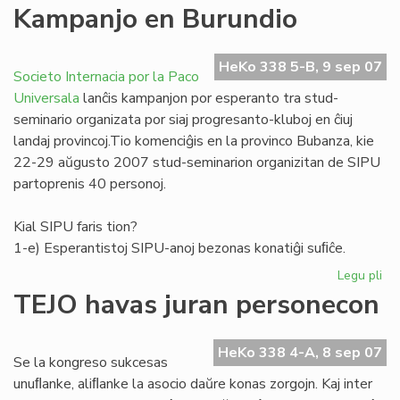
La
Kampanjo en Burundio
no
"F
(11
HeKo 338 5-B, 9 sep 07
Societo Internacia por la Paco
ape
Universala
lanĉis kampanjon por esperanto tra stud-
seminario organizata por siaj progresanto-kluboj en ĉiuj
landaj provincoj.Tio komenciĝis en la provinco Bubanza, kie
22-29 aŭgusto 2007 stud-seminarion organizitan de SIPU
partoprenis 40 personoj.
Kial SIPU faris tion?
1-e) Esperantistoj SIPU-anoj bezonas konatiĝi suﬁĉe.
Legu pli
pri
Ka
TEJO havas juran personecon
en
Bu
HeKo 338 4-A, 8 sep 07
Se la kongreso sukcesas
unuﬂanke, aliﬂanke la asocio daŭre konas zorgojn. Kaj inter