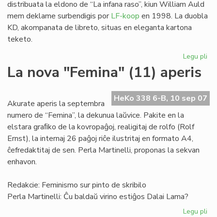
distribuata la eldono de “La infana raso”, kiun William Auld
mem deklame surbendigis por
LF-koop
en 1998. La duobla
KD, akompanata de libreto, situas en eleganta kartona
teketo.
Legu pli
pri
"L
La nova "Femina" (11) aperis
inf
ra
en
HeKo 338 6-B, 10 sep 07
Akurate aperis la septembra
du
numero de “Femina”, la dekunua laŭvice. Pakite en la
KD
elstara graﬁko de la kovropaĝoj, realigitaj de rolfo (Rolf
Ernst), la internaj 26 paĝoj riĉe ilustritaj en formato A4,
ĉefredaktitaj de sen. Perla Martinelli, proponas la sekvan
enhavon.
Redakcie: Feminismo sur pinto de skribilo
Perla Martinelli: Ĉu baldaŭ virino estiĝos Dalai Lama?
Legu pli
pri