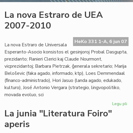
La nova Estraro de UEA
2007-2010
HeKo 331 1-A, 6 jun 07
La nova Estraro de Universala
Esperanto-Asocio konsistos el gesinjoroj Probal Dasgupta,
prezidanto; Ranieri Clerici kaj Claude Nourmont,
vicprezidantoj; Barbara Pietrzak, ĝenerala sekretario; Marija
Beloševic (faka agado, informado, ktp), Loes Demmendaal
(ﬁnanco-administrado), Hori Jasuo (landa agado, edukado,
kulturo), José Antonio Vergara (strategio, lingvopolitiko,
movada evoluo, sci
Legu pli
pri
La
La junia "Literatura Foiro"
no
aperis
Est
de