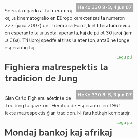
UE
HeKo 330 9-B, 4 jun 07
20
Speciala rigardo al la literaturoj
20
kaj la kinematograﬁo en Eŭropo karakterizas la numeron
227 (junio 2007) de “Literatura Foiro”, kiel literatura revuo
en esperanto la unusola aperanta, kaj de pli ol 30 jaroj (jam
la 38a). Tri libroj specife altiras la atenton, antaŭ ne longe
esperantigitaj.
Legu pli
pri
La
Fighiera malrespektis la
jun
tradicion de Jung
"Li
Foi
ape
HeKo 330 8-B, 3 jun 07
Gian Carlo Fighiera, aĉetinte de
Teo Jung la gazeton “Heroldo de Esperanto” en 1961,
fakte malrespektis ĝian tradicion. Ni faru kelkajn komparojn.
Legu pli
pri
Fig
Mondaj bankoj kaj afrikaj
ma