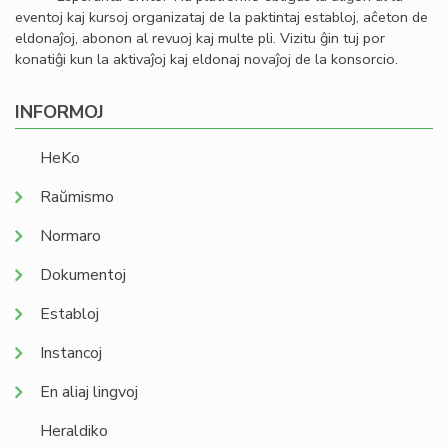
eventoj kaj kursoj organizataj de la paktintaj establoj, aĉeton de
eldonaĵoj, abonon al revuoj kaj multe pli. Vizitu ĝin tuj por
konatiĝi kun la aktivaĵoj kaj eldonaj novaĵoj de la konsorcio.
INFORMOJ
HeKo
Raŭmismo
Normaro
Dokumentoj
Establoj
Instancoj
En aliaj lingvoj
Heraldiko