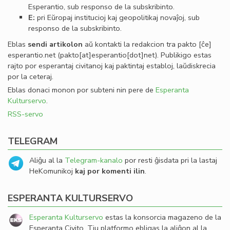
Esperantio, sub responso de la subskribinto.
E:
pri Eŭropaj institucioj kaj geopolitikaj novaĵoj, sub
responso de la subskribinto.
Eblas
sendi
artikolon
aŭ kontakti la redakcion tra
pakto
[ĉe]
esperantio
.
net
(pakto[at]esperantio[dot]net)
. Publikigo estas
rajto por esperantaj civitanoj kaj paktintaj establoj, laŭdiskrecia
por la ceteraj.
Eblas donaci monon por subteni nin pere de
Esperanta
Kulturservo
.
RSS-servo
TELEGRAM
Aliĝu al la
Telegram-kanalo
por resti ĝisdata pri la lastaj
HeKomunikoj
kaj por komenti ilin
.
ESPERANTA KULTURSERVO
Esperanta Kulturservo
estas la konsorcia magazeno de la
Esperanta Civito. Tiu platformo ebligas la aliĝon al la