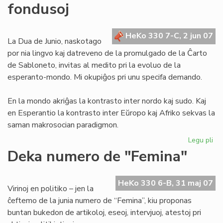
fondusoj
la
tra
de
HeKo 330 7-C, 2 jun 07
Ju
La Dua de Junio, naskotago
por nia lingvo kaj datreveno de la promulgado de la Ĉarto
de Sabloneto, invitas al medito pri la evoluo de la
esperanto-mondo. Mi okupiĝos pri unu specifa demando.
En la mondo akriĝas la kontrasto inter nordo kaj sudo. Kaj
en Esperantio la kontrasto inter Eŭropo kaj Afriko sekvas la
saman makrosocian paradigmon.
Legu pli
pri
Mo
Deka numero de "Femina"
ba
kaj
afr
HeKo 330 6-B, 31 maj 07
Virinoj en politiko – jen la
fo
ĉeftemo de la junia numero de “Femina”, kiu proponas
buntan bukedon de artikoloj, eseoj, intervjuoj, atestoj pri