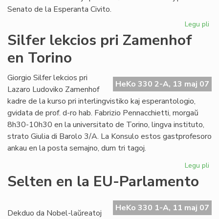
Senato de la Esperanta Civito.
Legu pli
pri
An
Silfer lekcios pri Zamenhof
se
en Torino
al
"Li
Fol
Giorgio Silfer lekcios pri
HeKo 330 2-A, 13 maj 07
Lazaro Ludoviko Zamenhof
kadre de la kurso pri interlingvistiko kaj esperantologio,
gvidata de prof. d-ro hab. Fabrizio Pennacchietti, morgaŭ
8h30-10h30 en la universitato de Torino, lingva instituto,
strato Giulia di Barolo 3/A. La Konsulo estos gastprofesoro
ankau en la posta semajno, dum tri tagoj.
Legu pli
pri
Sil
Selten en la EU-Parlamento
lek
pri
Za
HeKo 330 1-A, 11 maj 07
Dekduo da Nobel-laŭreatoj
en