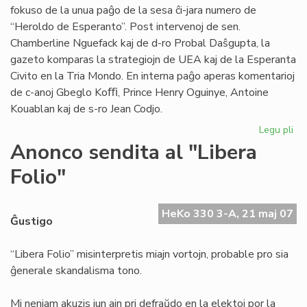
fokuso de la unua paĝo de la sesa ĉi-jara numero de
“Heroldo de Esperanto”. Post intervenoj de sen.
Chamberline Nguefack kaj de d-ro Probal Daŝgupta, la
gazeto komparas la strategiojn de UEA kaj de la Esperanta
Civito en la Tria Mondo. En interna paĝo aperas komentarioj
de c-anoj Gbeglo Koﬃ, Prince Henry Oguinye, Antoine
Kouablan kaj de s-ro Jean Codjo.
Legu pli
pri
He
Anonco sendita al "Libera
de
Folio"
Es
n-
ro
HeKo 330 3-A, 21 maj 07
6/
Ĝustigo
“Libera Folio” misinterpretis miajn vortojn, probable pro sia
ĝenerale skandalisma tono.
Mi neniam akuzis iun ajn pri defraŭdo en la elektoj por la