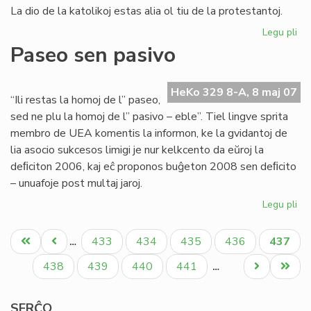
La dio de la katolikoj estas alia ol tiu de la protestantoj.
Legu pli
pri
Ok
Paseo sen pasivo
de
la
Eŭ
HeKo 329 8-A, 8 maj 07
“Ili restas la homoj de l” paseo,
Ta
sed ne plu la homoj de l” pasivo – eble”. Tiel lingve sprita
20
membro de UEA komentis la informon, ke la gvidantoj de
lia asocio sukcesos limigi je nur kelkcento da eŭroj la
deﬁciton 2006, kaj eĉ proponos buĝeton 2008 sen deﬁcito
– unuafoje post multaj jaroj.
Legu pli
pri
Pa
Pagination
se
Unua
Antaŭa
Paĝo
Paĝo
Paĝo
Paĝo
Aktual
433
434
435
436
437
…
pa
paĝo
paĝo
paĝo
Paĝo
Paĝo
Paĝo
Paĝo
Next
Last
438
439
440
441
…
page
page
SERĈO