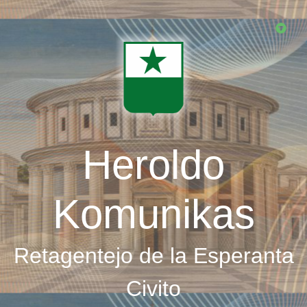
Skip
to
main
content
Heroldo
Komunikas
Retagentejo de la Esperanta
Civito