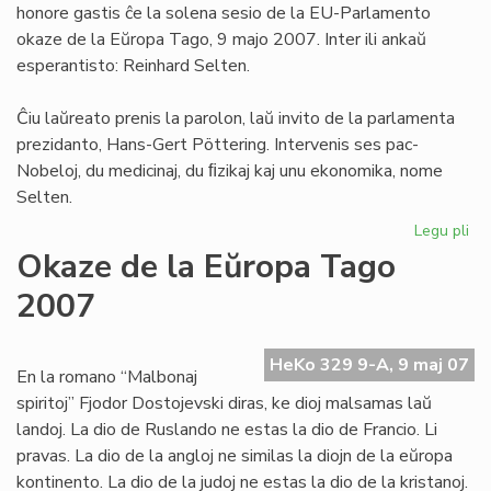
honore gastis ĉe la solena sesio de la EU-Parlamento
To
okaze de la Eŭropa Tago, 9 majo 2007. Inter ili ankaŭ
esperantisto: Reinhard Selten.
Ĉiu laŭreato prenis la parolon, laŭ invito de la parlamenta
prezidanto, Hans-Gert Pöttering. Intervenis ses pac-
Nobeloj, du medicinaj, du ﬁzikaj kaj unu ekonomika, nome
Selten.
Legu pli
pri
Se
Okaze de la Eŭropa Tago
en
2007
la
EU
Pa
HeKo 329 9-A, 9 maj 07
En la romano “Malbonaj
spiritoj” Fjodor Dostojevski diras, ke dioj malsamas laŭ
landoj. La dio de Ruslando ne estas la dio de Francio. Li
pravas. La dio de la angloj ne similas la diojn de la eŭropa
kontinento. La dio de la judoj ne estas la dio de la kristanoj.