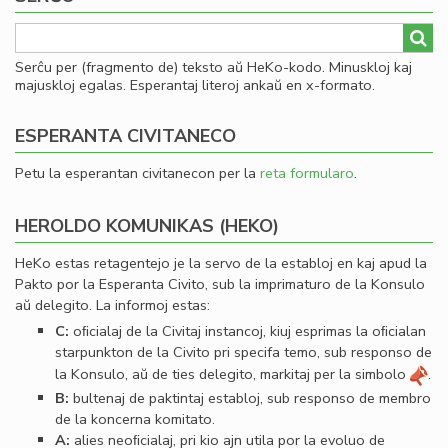
Serĉu per (fragmento de) teksto aŭ HeKo-kodo. Minuskloj kaj
majuskloj egalas. Esperantaj literoj ankaŭ en x-formato.
ESPERANTA CIVITANECO
Petu la esperantan civitanecon per la
reta formularo
.
HEROLDO KOMUNIKAS (HEKO)
HeKo estas retagentejo je la servo de la establoj en kaj apud la
Pakto por la Esperanta Civito, sub la imprimaturo de la Konsulo
aŭ delegito. La informoj estas:
C:
oﬁcialaj de la Civitaj instancoj, kiuj esprimas la oﬁcialan
starpunkton de la Civito pri specifa temo, sub responso de
la Konsulo, aŭ de ties delegito, markitaj per la simbolo
.
B:
bultenaj de paktintaj establoj, sub responso de membro
de la koncerna komitato.
A:
alies neoﬁcialaj, pri kio ajn utila por la evoluo de