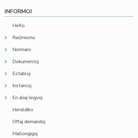
INFORMOJ
HeKo
Raŭmismo
Normaro
Dokumentoj
Establoj
Instancoj
En aliaj lingvoj
Heraldiko
Oftaj demandoj
Mallongigoj