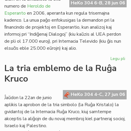
HeKo 304 6-B, 28 jun 06
Es
numero de
Heroldo de
Esperanto
en 2006, aperanta kun regula trisemajna
kadenco. La unua paĝo enfokusigas la demandon pri la
ﬁnancindo de projektoj en Esperantio, kun analizoj kaj
informoj pri “Indiĝenaj Dialogoj” (kiu kaŭzis al UEA perdon
de pli ol 17.000 euroj), pri Internacia Televido (kiu ĝis nun
elsuĉis eble 25.000 eŭrojn) kaj alio.
Legu pli
pri
He
La tria emblemo de la Ruĝa
de
Kruco
Es
20
un
HeKo 304 4-C, 27 jun 06
pa
Ĵaŭdon la 22an de junio
aplikis la aprobon de la tria simbolo (la Ruĝa Kristalo) la
gvidantoj de la Internacia Ruĝa Kruco, kiuj samtempe
akceptis la aliĝojn de du novaj membroj kiel partneraj socioj,
Israelo kaj Palestino.