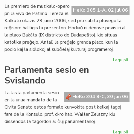
Ba
La premiero de muzikalo-opero
HeKo 305 1-A, 02 jul 06
kaj
pri la vivo de Patrino Tereza el
tiu
Kalkuto okazis 29 junio 2006, sed pro subita pluvego la
de
reĝisoro haltigis la prezenton. Hodiaŭ ni denove povis iri al
UE
la placo Bakáts (IX distrikto de Budapeŝto), kie situas
katolika preĝejo. Antaŭ la preĝejo granda placo, kun la
podio kaj la sidlokoj al subĉielaj kulturaj programeroj.
Legu pli
pri
Pr
Parlamenta sesio en
de
Svislando
"Kr
po
am
La lasta parlamenta sesio
HeKo 304 8-C, 30 jun 06
pri
en la unua mandato de la
Pat
Civita Senato estos formale kunvokita post kelkaj tagoj
Te
fare de la Konsulo, prof. d-ro hab. Walter Zelazny, kiu
dissendos la tagordon al ĉiuj parlamentanoj.
Legu pli
pri