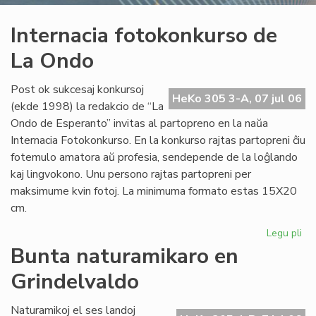
Internacia fotokonkurso de
La Ondo
Post ok sukcesaj konkursoj
HeKo 305 3-A, 07 jul 06
(ekde 1998) la redakcio de “La
Ondo de Esperanto” invitas al partopreno en la naŭa
Internacia Fotokonkurso. En la konkurso rajtas partopreni ĉiu
fotemulo amatora aŭ profesia, sendepende de la loĝlando
kaj lingvokono. Unu persono rajtas partopreni per
maksimume kvin fotoj. La minimuma formato estas 15X20
cm.
Legu pli
pri
Int
Bunta naturamikaro en
fo
Grindelvaldo
de
La
On
Naturamikoj el ses landoj