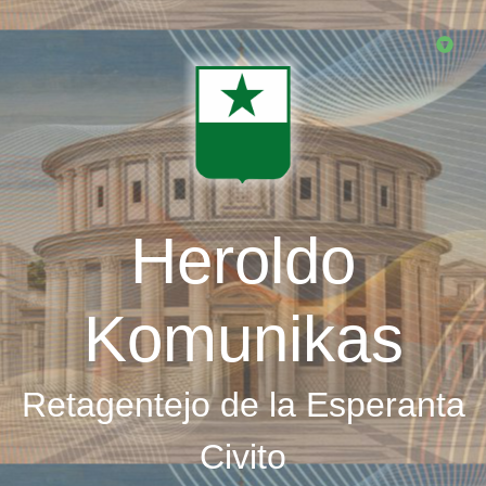
Skip
to
main
content
Heroldo
Komunikas
Retagentejo de la Esperanta
Civito