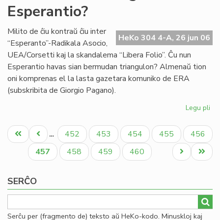
Esperantio?
en
la
mo
Milito de ĉiu kontraŭ ĉiu inter
HeKo 304 4-A, 26 jun 06
mo
“Esperanto”-Radikala Asocio,
UEA/Corsetti kaj la skandalema “Libera Folio”. Ĉu nun
Esperantio havas sian bermudan triangulon? Almenaŭ tion
oni komprenas el la lasta gazetara komuniko de ERA
(subskribita de Giorgio Pagano).
Legu pli
pri
Ĉu
Pagination
Be
Unua
Antaŭa
Paĝo
Paĝo
Paĝo
Paĝo
Paĝo
452
453
454
455
456
…
tri
paĝo
paĝo
en
Aktuala
Paĝo
Paĝo
Paĝo
Next
Last
457
458
459
460
Es
paĝo
page
page
SERĈO
Serĉu per (fragmento de) teksto aŭ HeKo-kodo. Minuskloj kaj