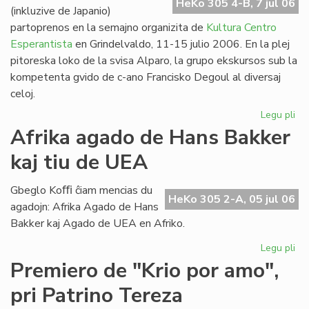
HeKo 305 4-B, 7 jul 06
(inkluzive de Japanio)
partoprenos en la semajno organizita de
Kultura Centro
Esperantista
en Grindelvaldo, 11-15 julio 2006. En la plej
pitoreska loko de la svisa Alparo, la grupo ekskursos sub la
kompetenta gvido de c-ano Francisko Degoul al diversaj
celoj.
Legu pli
pri
Bu
Afrika agado de Hans Bakker
na
kaj tiu de UEA
en
Gr
Gbeglo Koﬃ ĉiam mencias du
HeKo 305 2-A, 05 jul 06
agadojn: Afrika Agado de Hans
Bakker kaj Agado de UEA en Afriko.
Legu pli
pri
Afr
Premiero de "Krio por amo",
ag
pri Patrino Tereza
de
Ha