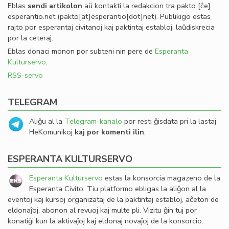
Eblas
sendi
artikolon
aŭ kontakti la redakcion tra
pakto
[ĉe]
esperantio
.
net
(pakto[at]esperantio[dot]net)
. Publikigo estas
rajto por esperantaj civitanoj kaj paktintaj establoj, laŭdiskrecia
por la ceteraj.
Eblas donaci monon por subteni nin pere de
Esperanta
Kulturservo
.
RSS-servo
TELEGRAM
Aliĝu al la
Telegram-kanalo
por resti ĝisdata pri la lastaj
HeKomunikoj
kaj por komenti ilin
.
ESPERANTA KULTURSERVO
Esperanta Kulturservo
estas la konsorcia magazeno de la
Esperanta Civito. Tiu platformo ebligas la aliĝon al la
eventoj kaj kursoj organizataj de la paktintaj establoj, aĉeton de
eldonaĵoj, abonon al revuoj kaj multe pli. Vizitu ĝin tuj por
konatiĝi kun la aktivaĵoj kaj eldonaj novaĵoj de la konsorcio.