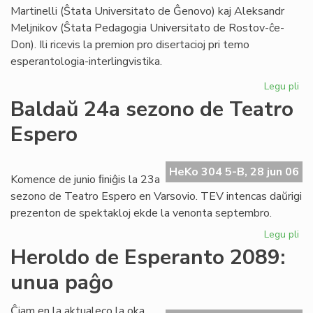
Foi
Martinelli (Ŝtata Universitato de Ĝenovo) kaj Aleksandr
Meljnikov (Ŝtata Pedagogia Universitato de Rostov-ĉe-
Don). Ili ricevis la premion pro disertacioj pri temo
esperantologia-interlingvistika.
Legu pli
pri
Sti
Baldaŭ 24a sezono de Teatro
La
Espero
al
du
es
HeKo 304 5-B, 28 jun 06
civ
Komence de junio ﬁniĝis la 23a
sezono de Teatro Espero en Varsovio. TEV intencas daŭrigi
prezenton de spektakloj ekde la venonta septembro.
Legu pli
pri
Ba
Heroldo de Esperanto 2089:
24
unua paĝo
se
de
Te
Ĉiam en la aktualeco la oka