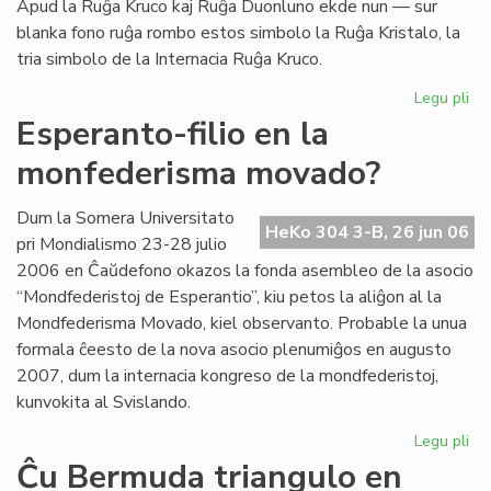
Apud la Ruĝa Kruco kaj Ruĝa Duonluno ekde nun — sur
blanka fono ruĝa rombo estos simbolo la Ruĝa Kristalo, la
tria simbolo de la Internacia Ruĝa Kruco.
Legu pli
pri
La
Esperanto-filio en la
tri
monfederisma movado?
em
de
la
Dum la Somera Universitato
HeKo 304 3-B, 26 jun 06
Ru
pri Mondialismo 23-28 julio
Kr
2006 en Ĉaŭdefono okazos la fonda asembleo de la asocio
“Mondfederistoj de Esperantio”, kiu petos la aliĝon al la
Mondfederisma Movado, kiel observanto. Probable la unua
formala ĉeesto de la nova asocio plenumiĝos en augusto
2007, dum la internacia kongreso de la mondfederistoj,
kunvokita al Svislando.
Legu pli
pri
Es
Ĉu Bermuda triangulo en
fili