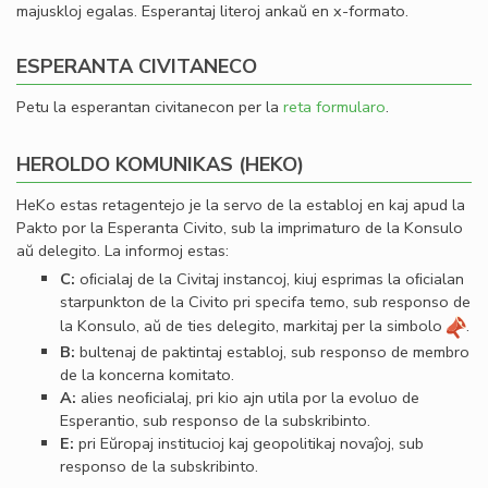
majuskloj egalas. Esperantaj literoj ankaŭ en x-formato.
ESPERANTA CIVITANECO
Petu la esperantan civitanecon per la
reta formularo
.
HEROLDO KOMUNIKAS (HEKO)
HeKo estas retagentejo je la servo de la establoj en kaj apud la
Pakto por la Esperanta Civito, sub la imprimaturo de la Konsulo
aŭ delegito. La informoj estas:
C:
oﬁcialaj de la Civitaj instancoj, kiuj esprimas la oﬁcialan
starpunkton de la Civito pri specifa temo, sub responso de
la Konsulo, aŭ de ties delegito, markitaj per la simbolo
.
B:
bultenaj de paktintaj establoj, sub responso de membro
de la koncerna komitato.
A:
alies neoﬁcialaj, pri kio ajn utila por la evoluo de
Esperantio, sub responso de la subskribinto.
E:
pri Eŭropaj institucioj kaj geopolitikaj novaĵoj, sub
responso de la subskribinto.