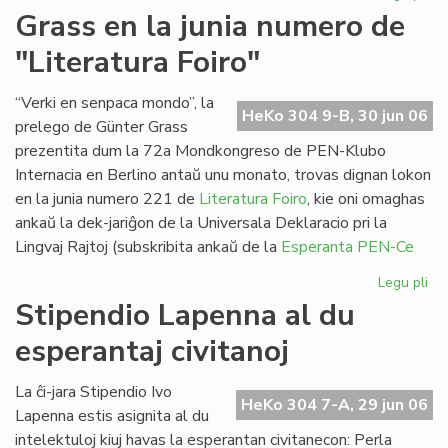
Pa
Grass en la junia numero de
ses
"Literatura Foiro"
en
Sv
“Verki en senpaca mondo”, la
HeKo 304 9-B, 30 jun 06
prelego de Günter Grass
prezentita dum la 72a Mondkongreso de PEN-Klubo
Internacia en Berlino antaŭ unu monato, trovas dignan lokon
en la junia numero 221 de
Literatura Foiro
, kie oni omaghas
ankaŭ la dek-jariĝon de la Universala Deklaracio pri la
Lingvaj Rajtoj (subskribita ankaŭ de la
Esperanta PEN-Ce
Legu pli
pri
Gr
Stipendio Lapenna al du
en
esperantaj civitanoj
la
jun
nu
La ĉi-jara Stipendio Ivo
HeKo 304 7-A, 29 jun 06
de
Lapenna estis asignita al du
"Li
intelektuloj kiuj havas la esperantan civitanecon: Perla