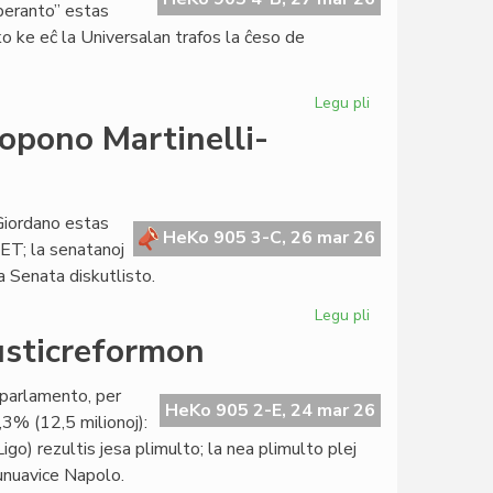
peranto” estas
sko ke eĉ la Universalan trafos la ĉeso de
Legu pli
pri
Heroldo
opono Martinelli-
de
Esperanto
2375
pri
Giordano estas
HeKo 905 3-C, 26 mar 26
la
ET; la senatanoj
TEJO-
a Senata diskutlisto.
krizo
Legu pli
pri
Senatokonsulto
justicreformon
pri
la
a parlamento, per
leĝopropono
HeKo 905 2-E, 24 mar 26
3% (12,5 milionoj):
Martinelli-
Ligo) rezultis jesa plimulto; la nea plimulto plej
Blanco-
 unuavice Napolo.
Giordano