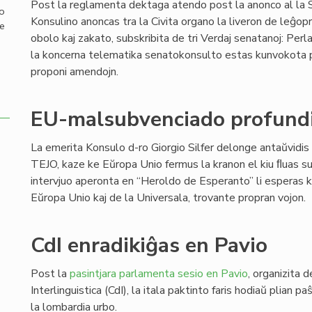
Post la reglamenta dektaga atendo post la anonco al la 
mo
Konsulino anoncas tra la Civita organo la liveron de leĝopr
de
obolo kaj zakato, subskribita de tri Verdaj senatanoj: Perl
la koncerna telematika senatokonsulto estas kunvokota po
proponi amendojn.
EU-malsubvenciado profundi
La emerita Konsulo d-ro Giorgio Silfer delonge antaŭvidis
TEJO, kaze ke Eŭropa Unio fermus la kranon el kiu ﬂuas su
intervjuo aperonta en “Heroldo de Esperanto” li esperas k
Eŭropa Unio kaj de la Universala, trovante propran vojon.
CdI enradikiĝas en Pavio
Post la
pasintjara parlamenta sesio en Pavio
, organizita d
Interlinguistica (CdI), la itala paktinto faris hodiaŭ plian p
la lombardia urbo.