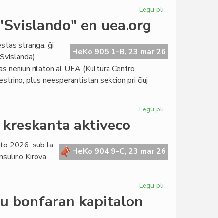
Legu pli
pri
La
 "Svislando" en uea.org
itala
popolo
estas stranga: ĝi
ne
HeKo 905 1-B, 23 mar 26
Svislanda),
ratifis
as neniun rilaton al UEA (Kultura Centro
la
strino; plus neesperantistan sekcion pri ĉiuj
justicreformon
Legu pli
pri
Precizigo
i kreskanta aktiveco
de
KCE
rto 2026, sub la
pri
HeKo 904 9-C, 23 mar 26
nsulino Kirova,
la
slipo
"Svislando"
Legu pli
pri
en
La
eu bonfaran kapitalon
uea.org
Kapitulo
ĝoje