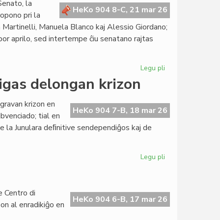
Senato, la
raportas
HeKo 904 8-C, 21 mar 26
opono pri la
pri
a Martinelli, Manuela Blanco kaj Alessio Giordano;
kreskanta
r aprilo, sed intertempe ĉiu senatano rajtas
aktiveco
Legu pli
pri
Leĝopropono
gas delongan krizon
pri
la
 gravan krizon en
obolo
HeKo 904 7-B, 18 mar 26
bvenciado; tial en
kreu
e la Junulara deﬁnitive sendependiĝos kaj de
bonfaran
kapitalon
Legu pli
pri
EU-
malsubvenciado
profundigas
e Centro di
delongan
HeKo 904 6-B, 17 mar 26
aŝon al enradikiĝo en
krizon