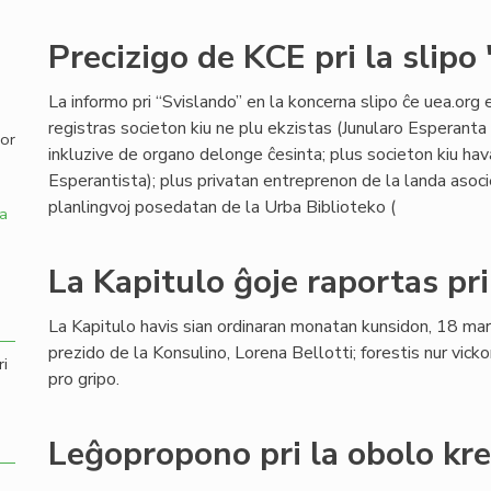
,
Precizigo de KCE pri la slipo
La informo pri “Svislando” en la koncerna slipo ĉe uea.org 
registras societon kiu ne plu ekzistas (Junularo Esperanta 
por
inkluzive de organo delonge ĉesinta; plus societon kiu hav
Esperantista); plus privatan entreprenon de la landa asocie
planlingvoj posedatan de la Urba Biblioteko (
a
La Kapitulo ĝoje raportas pr
La Kapitulo havis sian ordinaran monatan kunsidon, 18 ma
prezido de la Konsulino, Lorena Bellotti; forestis nur vicko
ri
pro gripo.
Leĝopropono pri la obolo kr