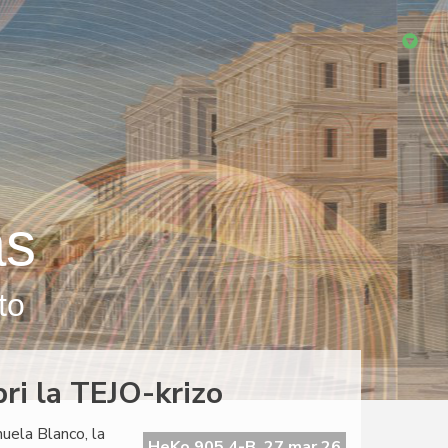
as
to
ri la TEJO-krizo
nuela Blanco, la
HeKo 905 4-B, 27 mar 26