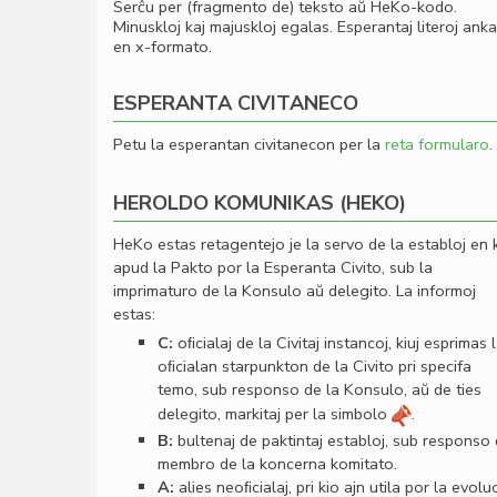
Serĉu per (fragmento de) teksto aŭ HeKo-kodo.
Minuskloj kaj majuskloj egalas. Esperantaj literoj ank
en x-formato.
ESPERANTA CIVITANECO
Petu la esperantan civitanecon per la
reta formularo
.
HEROLDO KOMUNIKAS (HEKO)
HeKo estas retagentejo je la servo de la establoj en 
apud la Pakto por la Esperanta Civito, sub la
imprimaturo de la Konsulo aŭ delegito. La informoj
estas:
C:
oﬁcialaj de la Civitaj instancoj, kiuj esprimas 
oﬁcialan starpunkton de la Civito pri specifa
temo, sub responso de la Konsulo, aŭ de ties
delegito, markitaj per la simbolo
.
B:
bultenaj de paktintaj establoj, sub responso
membro de la koncerna komitato.
A:
alies neoﬁcialaj, pri kio ajn utila por la evolu