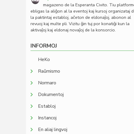
magazeno de la Esperanta Civito. Tiu platfor
ebligas la aliĝon al la eventoj kaj kursoj organizataj 
la paktintaj establoj, aĉeton de eldonaĵoj, abonon al
revuoj kaj multe pli. Vizitu ĝin tuj por konatiĝi kun la
aktivaĵoj kaj eldonaj novaĵoj de la konsorcio.
INFORMOJ
HeKo
Raŭmismo
Normaro
Dokumentoj
Establoj
Instancoj
En aliaj lingvoj