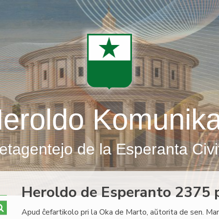
eroldo Komunik
etagentejo de la Esperanta Civi
Heroldo de Esperanto 2375 p
Apud ĉefartikolo pri la Oka de Marto, aŭtorita de sen. Ma