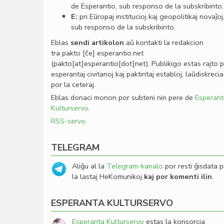
de Esperantio, sub responso de la subskribinto.
E:
pri Eŭropaj institucioj kaj geopolitikaj novaĵoj
sub responso de la subskribinto.
Eblas
sendi
artikolon
aŭ kontakti la redakcion
tra
pakto
[ĉe]
esperantio
.
net
(pakto[at]esperantio[dot]net)
. Publikigo estas rajto 
esperantaj civitanoj kaj paktintaj establoj, laŭdiskrecia
por la ceteraj.
Eblas donaci monon por subteni nin pere de
Esperant
Kulturservo
.
RSS-servo
TELEGRAM
Aliĝu al la
Telegram-kanalo
por resti ĝisdata p
la lastaj HeKomunikoj
kaj por komenti ilin
.
ESPERANTA KULTURSERVO
Esperanta Kulturservo
estas la konsorcia