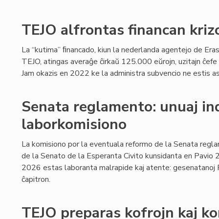
TEJO alfrontas financan kriz
La “kutima” ﬁnancado, kiun la nederlanda agentejo de Era
TEJO, atingas averaĝe ĉirkaŭ 125.000 eŭrojn, uzitajn ĉefe 
Jam okazis en 2022 ke la administra subvencio ne estis as
Senata reglamento: unuaj ind
laborkomisiono
La komisiono por la eventuala reformo de la Senata regla
de la Senato de la Esperanta Civito kunsidanta en Pavio
2026 estas laboranta malrapide kaj atente: gesenatanoj Fe
ĉapitron.
TEJO preparas kofrojn kaj k