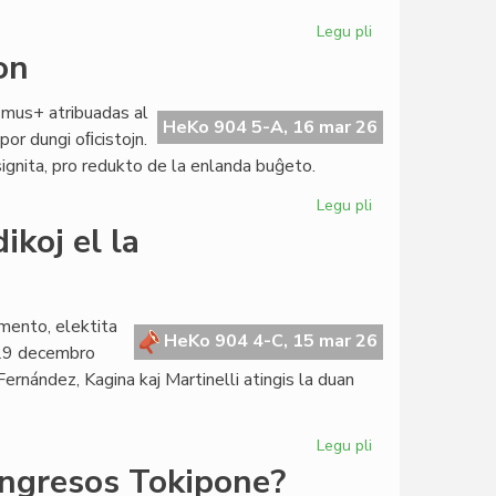
Legu pli
pri
CdI
on
enradikiĝas
en
smus+ atribuadas al
Pavio
HeKo 904 5-A, 16 mar 26
por dungi oﬁcistojn.
ignita, pro redukto de la enlanda buĝeto.
Legu pli
pri
TEJO
ikoj el la
alfrontas
financan
krizon
mento, elektita
HeKo 904 4-C, 15 mar 26
 29 decembro
rnández, Kagina kaj Martinelli atingis la duan
Legu pli
pri
Senata
ongresos Tokipone?
reglamento: