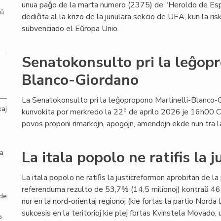
unua paĝo de la marta numero (2375) de “Heroldo de Es
aŭ
dediĉita al la krizo de la junulara sekcio de UEA, kun la ri
subvenciado el Eŭropa Unio.
Senatokonsulto pri la leĝopr
Blanco-Giordano
La Senatokonsulto pri la leĝopropono Martinelli-Blanco-
kaj
a
kunvokita por merkredo la 22
de aprilo 2026 je 16h00 C
povos proponi rimarkojn, apogojn, amendojn ekde nun tra l
la
La itala popolo ne ratifis la 
La itala popolo ne ratiﬁs la justicreformon aprobitan de l
referenduma rezulto de 53,7% (14,5 milionoj) kontraŭ 46,
 de
nur en la nord-orientaj regionoj (kie fortas la partio Norda 
sukcesis en la teritorioj kie plej fortas Kvinstela Movado,
o