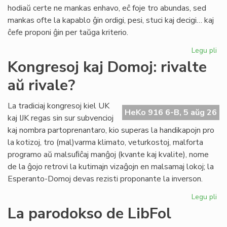
pri
hodiaŭ certe ne mankas enhavo, eĉ foje tro abundas, sed
lit
mankas ofte la kapablo ĝin ordigi, pesi, stuci kaj decigi… kaj
ĉefe proponi ĝin per taŭga kriterio.
Legu pli
pri
Lit
Kongresoj kaj Domoj: rivalte
Foi
aŭ rivale?
34
kul
ku
La tradiciaj kongresoj kiel UK
HeKo 916 6-B, 5 aŭg 26
kri
kaj IJK regas sin sur subvencioj
kaj nombra partoprenantaro, kio superas la handikapojn pro
la kotizoj, tro (mal)varma klimato, veturkostoj, malforta
programo aŭ malsuﬁĉaj manĝoj (kvante kaj kvalite), nome
de la ĝojo retrovi la kutimajn vizaĝojn en malsamaj lokoj; la
Esperanto-Domoj devas rezisti proponante la inverson.
Legu pli
pri
Ko
La parodokso de LibFol
kaj