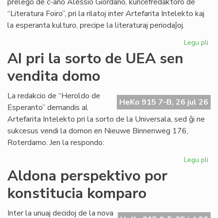
prelego de c-ano Alessio Giordano, kunĉefredaktoro de
“Literatura Foiro”, pri la rilatoj inter Artefarita Intelekto kaj
la esperanta kulturo, precipe la literaturaj periodaĵoj.
Legu pli
pri
Em
AI pri la sorto de UEA sen
un
vendita domo
ta
de
Kul
La redakcio de “Heroldo de
HeKo 915 7-B, 26 jul 26
Es
Esperanto” demandis al
Fes
Artefarita Intelekto pri la sorto de la Universala, sed ĝi ne
sukcesus vendi la domon en Nieuwe Binnenweg 176,
Roterdamo. Jen la respondo:
Legu pli
pri
AI
Aldona perspektivo por
pri
konstitucia komparo
la
sor
de
Inter la unuaj decidoj de la nova