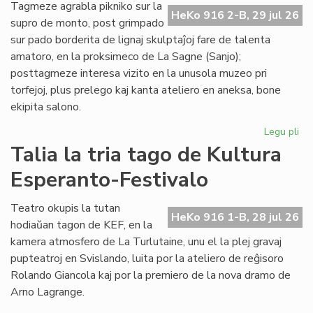
de
Tagmeze agrabla pikniko sur la
HeKo 916 2-B, 29 jul 26
Kul
supro de monto, post grimpado
Es
sur pado borderita de lignaj skulptaĵoj fare de talenta
Fes
amatoro, en la proksimeco de La Sagne (Sanjo);
posttagmeze interesa vizito en la unusola muzeo pri
torfejoj, plus prelego kaj kanta ateliero en aneksa, bone
ekipita salono.
Legu pli
pri
De
Talia la tria tago de Kultura
la
Esperanto-Festivalo
kv
ta
de
Teatro okupis la tutan
HeKo 916 1-B, 28 jul 26
Kul
hodiaŭan tagon de KEF, en la
Es
kamera atmosfero de La Turlutaine, unu el la plej gravaj
Fes
pupteatroj en Svislando, luita por la ateliero de reĝisoro
Rolando Giancola kaj por la premiero de la nova dramo de
Arno Lagrange.