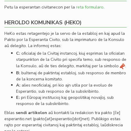
Petu la esperantan civitanecon per la
reta formularo
.
HEROLDO KOMUNIKAS (HEKO)
HeKo estas retagentejo je la servo de la establoj en kaj apud la
Pakto por la Esperanta Civito, sub la imprimaturo de la Konsulo
aŭ delegito. La informoj estas:
C:
oﬁcialaj de la Civitaj instancoj, kiuj esprimas la oﬁcialan
starpunkton de la Civito pri specifa temo, sub responso de
la Konsulo, aŭ de ties delegito, markitaj per la simbolo
.
B:
bultenaj de paktintaj establoj, sub responso de membro
de la koncerna komitato.
A:
alies neoﬁcialaj, pri kio ajn utila por la evoluo de
Esperantio, sub responso de la subskribinto.
E:
pri Eŭropaj institucioj kaj geopolitikaj novaĵoj, sub
responso de la subskribinto.
Eblas
sendi
artikolon
aŭ kontakti la redakcion tra
pakto
[ĉe]
esperantio
.
net
(pakto[at]esperantio[dot]net)
. Publikigo estas
rajto por esperantaj civitanoj kaj paktintaj establoj, laŭdiskrecia