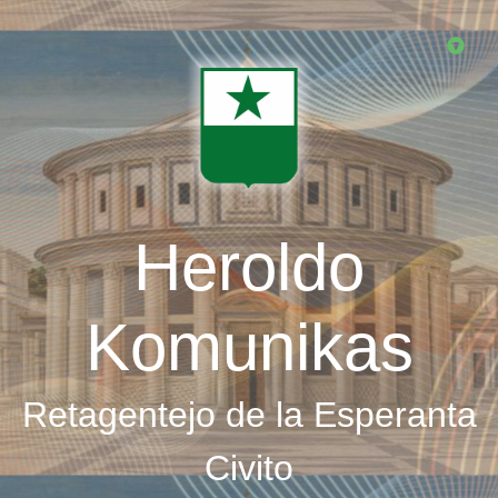
Skip
to
main
content
Heroldo
Komunikas
Retagentejo de la Esperanta
Civito