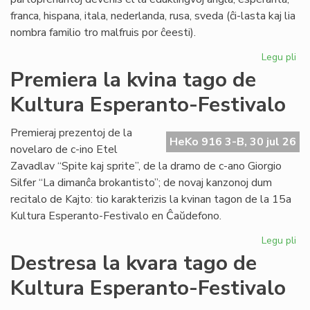
franca, hispana, itala, nederlanda, rusa, sveda (ĉi-lasta kaj lia
nombra familio tro malfruis por ĉeesti).
Legu pli
pri
Su
Premiera la kvina tago de
15
Kultura Esperanto-Festivalo
Kul
Es
Fes
Premieraj prezentoj de la
HeKo 916 3-B, 30 jul 26
novelaro de c-ino Etel
Zavadlav “Spite kaj sprite”, de la dramo de c-ano Giorgio
Silfer “La dimanĉa brokantisto”; de novaj kanzonoj dum
recitalo de Kajto: tio karakterizis la kvinan tagon de la 15a
Kultura Esperanto-Festivalo en Ĉaŭdefono.
Legu pli
pri
Pr
Destresa la kvara tago de
la
Kultura Esperanto-Festivalo
kvi
ta