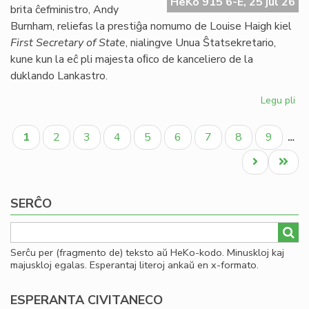
HeKo 915 6-E, 25 jul 26
UE
brita ĉefministro, Andy
se
Burnham, reliefas la prestiĝa nomumo de Louise Haigh kiel
ve
First Secretary of State
, nialingve Unua Ŝtatsekretario,
do
kune kun la eĉ pli majesta oﬁco de kanceliero de la
duklando Lankastro.
Legu pli
pri
Al
Pagination
pe
Aktuala
Paĝo
Paĝo
Paĝo
Paĝo
Paĝo
Paĝo
Paĝo
Paĝo
1
2
3
4
5
6
7
8
9
…
po
paĝo
kon
Next
Last
ko
page
page
SERĈO
Serĉu per (fragmento de) teksto aŭ HeKo-kodo. Minuskloj kaj
majuskloj egalas. Esperantaj literoj ankaŭ en x-formato.
ESPERANTA CIVITANECO