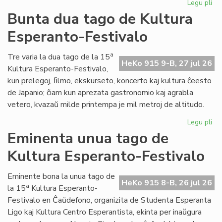
Legu pli
pri
Tal
Bunta dua tago de Kultura
la
Esperanto-Festivalo
tri
ta
de
a
Tre varia la dua tago de la 15
HeKo 915 9-B, 27 jul 26
Kul
Kultura Esperanto-Festivalo,
Es
kun prelegoj, ﬁlmo, ekskurseto, koncerto kaj kultura ĉeesto
Fes
de Japanio; ĉiam kun aprezata gastronomio kaj agrabla
vetero, kvazaŭ milde printempa je mil metroj de altitudo.
Legu pli
pri
Bu
Eminenta unua tago de
du
Kultura Esperanto-Festivalo
ta
de
Kul
Eminente bona la unua tago de
HeKo 915 8-B, 26 jul 26
Es
a
la 15
Kultura Esperanto-
Fes
Festivalo en Ĉaŭdefono, organizita de Studenta Esperanta
Ligo kaj Kultura Centro Esperantista, ekinta per inaŭgura