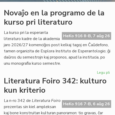
Novaĵo en la programo de la
kurso pri literaturo
La kurso pri la esperanta
HeKo 916 8-B, 7 aŭg 26
literaturo kadre de la akademia
jaro 2026/27 komenciĝos post kelkaj tagoj en Ĉaŭdefono,
tamen organizita de Esplora Instituto de Esperantologio; ĝi
daŭros du semestrojn kaj proponos, apud la institucia, po
unu monograﬁa kurso semestre.
Legu pli
pri
No
Literatura Foiro 342: kulturo
en
kun kriterio
la
pr
de
La n-ro 342 de
Literatura Foiro
HeKo 916 7-B, 6 aŭg 26
la
prezentas sin kiel ampleksan
ku
kaj bone konstruitan kulturan panoramon: tio gravas, ĉar