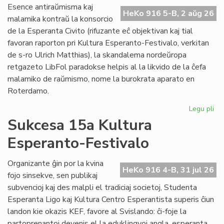
Do
Esence antiraŭmisma kaj
riv
HeKo 916 5-B, 2 aŭg 26
malamika kontraŭ la konsorcio
aŭ
de la Esperanta Civito (rifuzante eĉ objektivan kaj tial
riv
favoran raporton pri Kultura Esperanto-Festivalo, verkitan
de s-ro Ulrich Matthias), la skandalema nordeŭropa
retgazeto LibFol paradokse helpis al la likvido de la ĉefa
malamiko de raŭmismo, nome la burokrata aparato en
Roterdamo.
Legu pli
pri
La
Sukcesa 15a Kultura
pa
Esperanto-Festivalo
de
Lib
Organizante ĝin por la kvina
HeKo 916 4-B, 31 jul 26
fojo sinsekve, sen publikaj
subvencioj kaj des malpli el tradiciaj societoj, Studenta
Esperanta Ligo kaj Kultura Centro Esperantista superis ĉiun
landon kie okazis KEF, favore al Svislando: ĉi-foje la
partoprenantoj devenis el la eduklingvoj angla, esperanta,