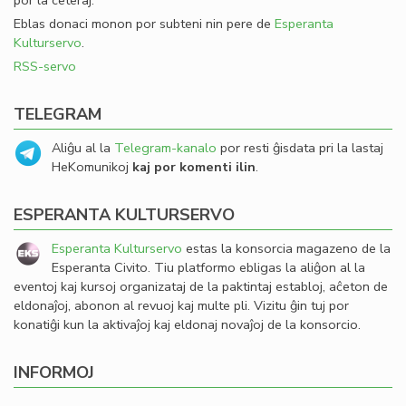
por la ceteraj.
Eblas donaci monon por subteni nin pere de
Esperanta
Kulturservo
.
RSS-servo
TELEGRAM
Aliĝu al la
Telegram-kanalo
por resti ĝisdata pri la lastaj
HeKomunikoj
kaj por komenti ilin
.
ESPERANTA KULTURSERVO
Esperanta Kulturservo
estas la konsorcia magazeno de la
Esperanta Civito. Tiu platformo ebligas la aliĝon al la
eventoj kaj kursoj organizataj de la paktintaj establoj, aĉeton de
eldonaĵoj, abonon al revuoj kaj multe pli. Vizitu ĝin tuj por
konatiĝi kun la aktivaĵoj kaj eldonaj novaĵoj de la konsorcio.
INFORMOJ