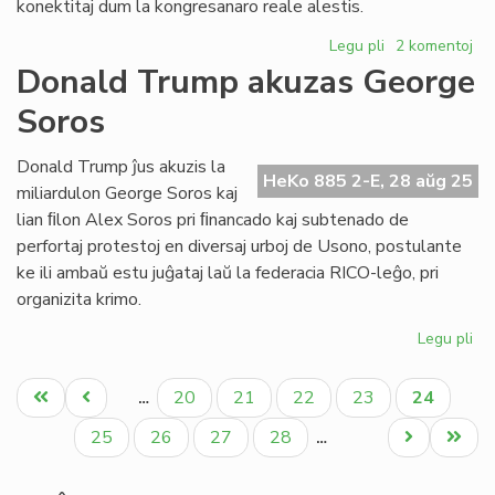
konektitaj dum la kongresanaro reale alestis.
Legu pli
pri
2 komentoj
Lekcio
Donald Trump akuzas George
de
Soros
EIE
gastis
en
Donald Trump ĵus akuzis la
HeKo 885 2-E, 28 aŭg 25
la
miliardulon George Soros kaj
Itala
lian ﬁlon Alex Soros pri ﬁnancado kaj subtenado de
Kongreso
perfortaj protestoj en diversaj urboj de Usono, postulante
de
ke ili ambaŭ estu juĝataj laŭ la federacia RICO-leĝo, pri
Esperanto
organizita krimo.
Legu pli
pri
Do
Pagination
Tr
Unua
Antaŭa
Paĝo
Paĝo
Paĝo
Paĝo
Aktuala
20
21
22
23
24
…
ak
paĝo
paĝo
paĝo
Ge
Paĝo
Paĝo
Paĝo
Paĝo
Next
Last
25
26
27
28
…
So
page
page