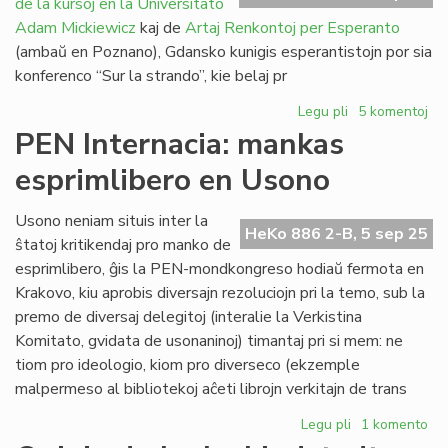
de la kursoj en la Universitato
nun
presata
Adam Mickiewicz
kaj de
Artaj Renkontoj per Esperanto
(ambaŭ en Poznano), Gdansko kunigis esperantistojn por sia
konferenco “Sur la strando”, kie belaj pr
Legu pli
pri
5 komentoj
Pola
PEN Internacia: mankas
septembro
esprimlibero en Usono
sen
UAM,
sen
Usono neniam situis inter la
HeKo 886 2-B, 5 sep 25
ArKonEs,
ŝtatoj kritikendaj pro manko de
sed
esprimlibero, ĝis la PEN-mondkongreso hodiaŭ fermota en
kun
Krakovo, kiu aprobis diversajn rezoluciojn pri la temo, sub la
raŭmismo
premo de diversaj delegitoj (interalie la Verkistina
Komitato, gvidata de usonaninoj) timantaj pri si mem: ne
tiom pro ideologio, kiom pro diverseco (ekzemple
malpermeso al bibliotekoj aĉeti librojn verkitajn de trans
Legu pli
pri
1 komento
PEN