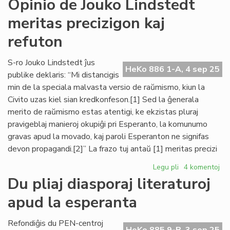
Opinio de Jouko Lindstedt
Internacia:
meritas precizigon kaj
mankas
esprimlibero
refuton
en
Usono
S-ro Jouko Lindstedt ĵus
HeKo 886 1-A, 4 sep 25
publike deklaris: “Mi distancigis
min de la speciala malvasta versio de raŭmismo, kiun la
Civito uzas kiel sian kredkonfeson.[1] Sed la ĝenerala
merito de raŭmismo estas atentigi, ke ekzistas pluraj
pravigeblaj manieroj okupiĝi pri Esperanto, la komunumo
gravas apud la movado, kaj paroli Esperanton ne signifas
devon propagandi.[2]” La frazo tuj antaŭ [1] meritas precizi
Legu pli
pri
4 komentoj
Opinio
Du pliaj diasporaj literaturoj
de
apud la esperanta
Jouko
Lindstedt
meritas
Refondiĝis du PEN-centroj