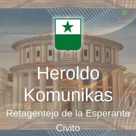
Skip
to
main
content
Heroldo
Komunikas
Retagentejo de la Esperanta
Civito