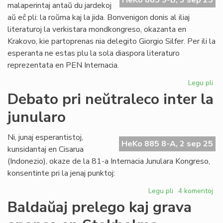
HeKo 885 9-B, 3 sep 25
precizigon
malaperintaj antaŭ du jardekoj
kaj
aŭ eĉ pli: la roŭma kaj la jida. Bonvenigon donis al iliaj
refuton
literaturoj la verkistara mondkongreso, okazanta en
Krakovo, kie partoprenas nia delegito Giorgio Silfer. Per ili la
esperanta ne estas plu la sola diaspora literaturo
reprezentata en PEN Internacia.
Legu pli
pri
Du
Debato pri neŭtraleco inter la
pli
junularo
dia
lit
ap
Ni, junaj esperantistoj,
HeKo 885 8-A, 2 sep 25
la
kunsidantaj en Cisarua
es
(Indonezio), okaze de la 81-a Internacia Junulara Kongreso,
konsentinte pri la jenaj punktoj:
Legu pli
pri
4 komentoj
Debato
Baldaŭaj prelego kaj grava
pri
neŭtraleco