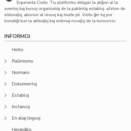
Esperanta Civito. Tiu platformo ebligas la aliĝon al la
eventoj kaj kursoj organizataj de la paktintaj establoj, aĉeton de
eldonaĵoj, abonon al revuoj kaj multe pli. Vizitu ĝin tuj por
konatiĝi kun la aktivaĵoj kaj eldonaj novaĵoj de la konsorcio.
INFORMOJ
HeKo
Raŭmismo
Normaro
Dokumentoj
Establoj
Instancoj
En aliaj lingvoj
Heraldiko