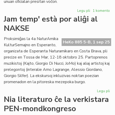
unuan oﬁcialan presitan voĉon.
Legu pli
pri
1 komento
La
Jam temp' està por aliĝi al
unua
NAKSE
revuo
en
esperanto
Proksimiĝas la 4a NaturAmika
HeKo 885 5-B, 1 sep 25
festas
KulturSemajno en Esperanto,
sian
organizata de Esperanta Naturamikaro en Costa Brava, pli
datrevenon
precize en Tossa de Mar, 12-18 oktobro 25. Partoprenos
muzikistoj (Kajto, Giorgio Di Nucci, JoMo) kaj aliaj artistoj kaj
prelegontoj (interalie Arno Lagrange, Alessio Giordano,
Giorgio Silfer). La ekskursoj inkluzivas noktan poezian
promenadon en la pitoreska mezepoka burgo.
Legu pli
pri
Ja
Nia literaturo ĉe la verkistara
te
PEN-mondkongreso
es
po