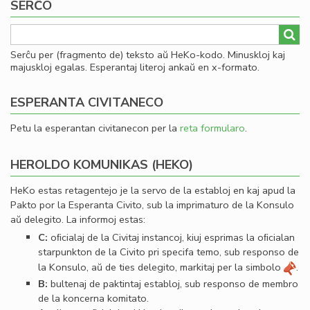
SERĈO
Serĉu per (fragmento de) teksto aŭ HeKo-kodo. Minuskloj kaj
majuskloj egalas. Esperantaj literoj ankaŭ en x-formato.
ESPERANTA CIVITANECO
Petu la esperantan civitanecon per la
reta formularo
.
HEROLDO KOMUNIKAS (HEKO)
HeKo estas retagentejo je la servo de la establoj en kaj apud la
Pakto por la Esperanta Civito, sub la imprimaturo de la Konsulo
aŭ delegito. La informoj estas:
C:
oﬁcialaj de la Civitaj instancoj, kiuj esprimas la oﬁcialan
starpunkton de la Civito pri specifa temo, sub responso de
la Konsulo, aŭ de ties delegito, markitaj per la simbolo
.
B:
bultenaj de paktintaj establoj, sub responso de membro
de la koncerna komitato.