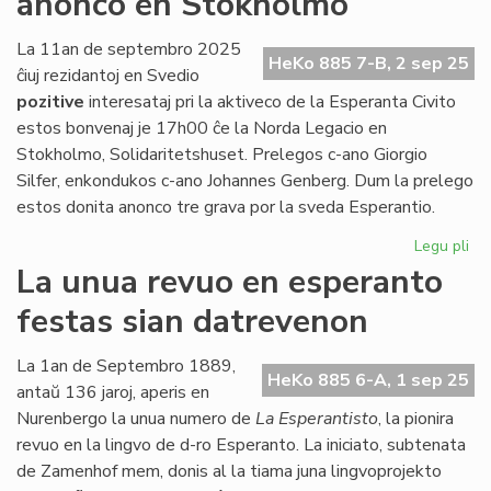
anonco en Stokholmo
inter
la
La 11an de septembro 2025
HeKo 885 7-B, 2 sep 25
junularo
ĉiuj rezidantoj en Svedio
pozitive
interesataj pri la aktiveco de la Esperanta Civito
estos bonvenaj je 17h00 ĉe la Norda Legacio en
Stokholmo, Solidaritetshuset. Prelegos c-ano Giorgio
Silfer, enkondukos c-ano Johannes Genberg. Dum la prelego
estos donita anonco tre grava por la sveda Esperantio.
Legu pli
pri
Ba
La unua revuo en esperanto
pr
festas sian datrevenon
kaj
gr
an
La 1an de Septembro 1889,
HeKo 885 6-A, 1 sep 25
en
antaŭ 136 jaroj, aperis en
St
Nurenbergo la unua numero de
La Esperantisto
, la pionira
revuo en la lingvo de d-ro Esperanto. La iniciato, subtenata
de Zamenhof mem, donis al la tiama juna lingvoprojekto