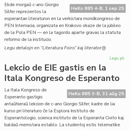
ali
Ekde morgaŭ c-ano Giorgio
HeKo 885 4-B, 1 sep 25
al
Silfer reprezentos la
NA
esperantan literaturon en la verkistara mondkongreso de
PEN Internacia, organizata en Krakovo okaze de la jubileo
de la Pola PEN — en la tagordo aparte gravas la statuta
reformo de la institucio.
Legu detalojn en “Literatura Foiro” kaj literator@
Legu pli
pri
Ni
Lekcio de EIE gastis en la
lit
Itala Kongreso de Esperanto
ĉe
la
ver
La Itala Kongreso de
HeKo 885 3-B, 31 aŭg 25
PE
Esperanto gastigis
mo
antaŭhieraŭ lekcion de c-ano Giorgio Silfer, kadre de lia
kurso pri literaturo ĉe la Esplora Instituto de
Esperantologio, scienca instituto de la Esperanta Civito kaj
baldaŭ memstara establo. La studentoj estis telematike