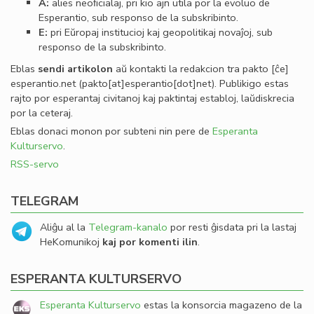
A:
alies neoﬁcialaj, pri kio ajn utila por la evoluo de
Esperantio, sub responso de la subskribinto.
E:
pri Eŭropaj institucioj kaj geopolitikaj novaĵoj, sub
responso de la subskribinto.
Eblas
sendi
artikolon
aŭ kontakti la redakcion tra
pakto
[ĉe]
esperantio
.
net
(pakto[at]esperantio[dot]net)
. Publikigo estas
rajto por esperantaj civitanoj kaj paktintaj establoj, laŭdiskrecia
por la ceteraj.
Eblas donaci monon por subteni nin pere de
Esperanta
Kulturservo
.
RSS-servo
TELEGRAM
Aliĝu al la
Telegram-kanalo
por resti ĝisdata pri la lastaj
HeKomunikoj
kaj por komenti ilin
.
ESPERANTA KULTURSERVO
Esperanta Kulturservo
estas la konsorcia magazeno de la