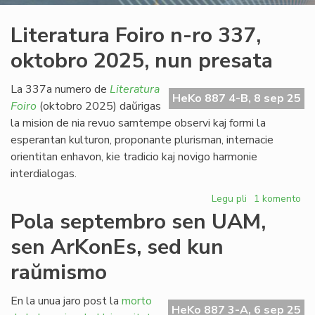
Literatura Foiro n-ro 337,
oktobro 2025, nun presata
La 337a numero de
Literatura
HeKo 887 4-B, 8 sep 25
Foiro
(oktobro 2025) daŭrigas
la mision de nia revuo samtempe observi kaj formi la
esperantan kulturon, proponante plurisman, internacie
orientitan enhavon, kie tradicio kaj novigo harmonie
interdialogas.
Legu pli
pri
1 komento
Literatura
Pola septembro sen UAM,
Foiro
sen ArKonEs, sed kun
n-
ro
raŭmismo
337,
oktobro
En la unua jaro post la
morto
2025,
HeKo 887 3-A, 6 sep 25