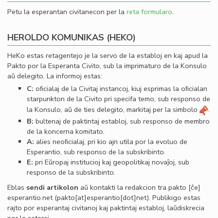
Petu la esperantan civitanecon per la
reta formularo
.
HEROLDO KOMUNIKAS (HEKO)
HeKo estas retagentejo je la servo de la establoj en kaj apud la
Pakto por la Esperanta Civito, sub la imprimaturo de la Konsulo
aŭ delegito. La informoj estas:
C:
oﬁcialaj de la Civitaj instancoj, kiuj esprimas la oﬁcialan
starpunkton de la Civito pri specifa temo, sub responso de
la Konsulo, aŭ de ties delegito, markitaj per la simbolo
.
B:
bultenaj de paktintaj establoj, sub responso de membro
de la koncerna komitato.
A:
alies neoﬁcialaj, pri kio ajn utila por la evoluo de
Esperantio, sub responso de la subskribinto.
E:
pri Eŭropaj institucioj kaj geopolitikaj novaĵoj, sub
responso de la subskribinto.
Eblas
sendi
artikolon
aŭ kontakti la redakcion tra
pakto
[ĉe]
esperantio
.
net
(pakto[at]esperantio[dot]net)
. Publikigo estas
rajto por esperantaj civitanoj kaj paktintaj establoj, laŭdiskrecia