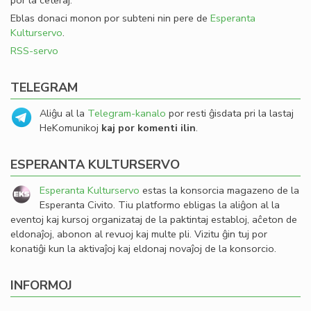
por la ceteraj.
Eblas donaci monon por subteni nin pere de
Esperanta
Kulturservo
.
RSS-servo
TELEGRAM
Aliĝu al la
Telegram-kanalo
por resti ĝisdata pri la lastaj
HeKomunikoj
kaj por komenti ilin
.
ESPERANTA KULTURSERVO
Esperanta Kulturservo
estas la konsorcia magazeno de la
Esperanta Civito. Tiu platformo ebligas la aliĝon al la
eventoj kaj kursoj organizataj de la paktintaj establoj, aĉeton de
eldonaĵoj, abonon al revuoj kaj multe pli. Vizitu ĝin tuj por
konatiĝi kun la aktivaĵoj kaj eldonaj novaĵoj de la konsorcio.
INFORMOJ