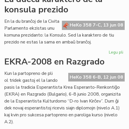
Ba
konsula prezido
rep
al
Cor
En la du branĉoj de la Civita
HeKo 358 7-C, 13 jun 08
Parlamento ekzistas unu
komuna prezidanto: la Konsulo. Sed la karaktero de tiu
prezido ne estas la sama en ambaŭ branĉoj.
Legu pli
pri
La
EKRA-2008 en Razgrado
du
ka
Kun la partopreno de pli
de
HeKo 358 6-B, 12 jun 08
ol tridek gastoj el la lando
la
pasis la tradicia Esperantista Krea Esperanto-Renkontiĝo
ko
(EKRA) en Razgrado (Bulgario), 6-8 junio 2008, organizita
pr
de la Esperantista Kulturdomo “D-ro Ivan Kirĉev”. Dum ĝi
dek novaj esperantistoj ricevis siajn diplomojn (nivelo A.1)
kaj kvin pro sukcesa partopreno en paroliga kurso (nivelo
A.2).