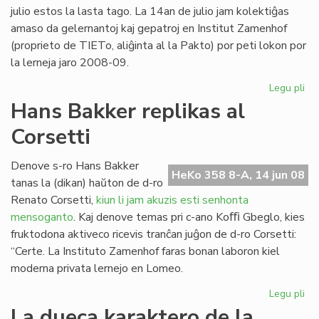
20
julio estos la lasta tago. La 14an de julio jam kolektiĝas
amaso da gelernantoj kaj gepatroj en Institut Zamenhof
(proprieto de TIETo, aliĝinta al la Pakto) por peti lokon por
la lerneja jaro 2008-09.
Legu pli
pri
Fin
Hans Bakker replikas al
de
Corsetti
la
ler
en
Denove s-ro Hans Bakker
HeKo 358 8-A, 14 jun 08
To
tanas la (dikan) haŭton de d-ro
Renato Corsetti,
kiun li jam akuzis esti senhonta
mensoganto
. Kaj denove temas pri c-ano Koﬃ Gbeglo, kies
fruktodona aktiveco ricevis tranĉan juĝon de d-ro Corsetti:
“Certe. La Instituto Zamenhof faras bonan laboron kiel
moderna privata lernejo en Lomeo.
Legu pli
pri
Ha
La dueca karaktero de la