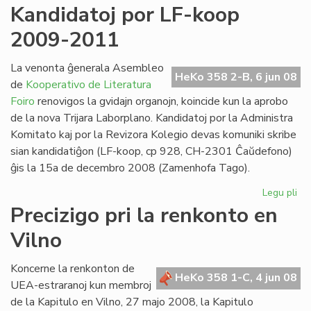
Mir
Kandidatoj por LF-koop
Gr
2009-2011
at
la
Ma
La venonta ĝenerala Asembleo
HeKo 358 2-B, 6 jun 08
de
Kooperativo de Literatura
Foiro
renovigos la gvidajn organojn, koincide kun la aprobo
de la nova Trijara Laborplano. Kandidatoj por la Administra
Komitato kaj por la Revizora Kolegio devas komuniki skribe
sian kandidatiĝon (LF-koop, cp 928, CH-2301 Ĉaŭdefono)
ĝis la 15a de decembro 2008 (Zamenhofa Tago).
Legu pli
pri
Ka
Precizigo pri la renkonto en
po
Vilno
LF-
ko
20
Koncerne la renkonton de
HeKo 358 1-C, 4 jun 08
20
UEA-estraranoj kun membroj
de la Kapitulo en Vilno, 27 majo 2008, la Kapitulo