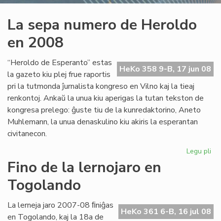
La sepa numero de Heroldo
en 2008
“Heroldo de Esperanto” estas
HeKo 358 9-B, 17 jun 08
la gazeto kiu plej frue raportis
pri la tutmonda ĵurnalista kongreso en Vilno kaj la tieaj
renkontoj. Ankaŭ la unua kiu aperigas la tutan tekston de
kongresa prelego: ĝuste tiu de la kunredaktorino, Aneto
Muhlemann, la unua denaskulino kiu akiris la esperantan
civitanecon.
Legu pli
pri
La
Fino de la lernojaro en
se
Togolando
nu
de
He
La lerneja jaro 2007-08 ﬁniĝas
HeKo 361 6-B, 16 jul 08
en
en Togolando, kaj la 18a de