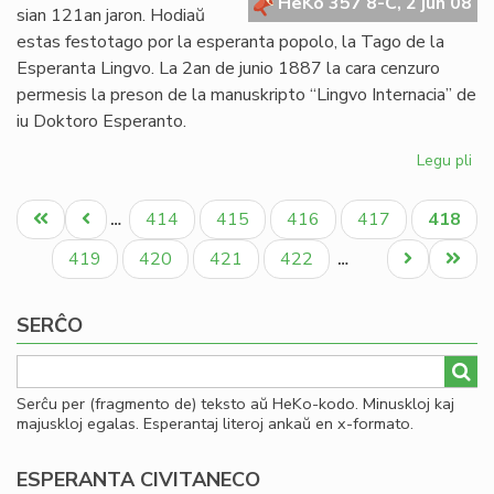
pri
HeKo 357 8-C, 2 jun 08
sian 121an jaron. Hodiaŭ
gr
estas festotago por la esperanta popolo, la Tago de la
Esperanta Lingvo. La 2an de junio 1887 la cara cenzuro
permesis la preson de la manuskripto “Lingvo Internacia” de
iu Doktoro Esperanto.
Legu pli
pri
Es
Pagination
12
Unua
Antaŭa
Paĝo
Paĝo
Paĝo
Paĝo
Aktual
414
415
416
417
418
…
jar
paĝo
paĝo
paĝo
Paĝo
Paĝo
Paĝo
Paĝo
Next
Last
419
420
421
422
…
page
page
SERĈO
Serĉu per (fragmento de) teksto aŭ HeKo-kodo. Minuskloj kaj
majuskloj egalas. Esperantaj literoj ankaŭ en x-formato.
ESPERANTA CIVITANECO