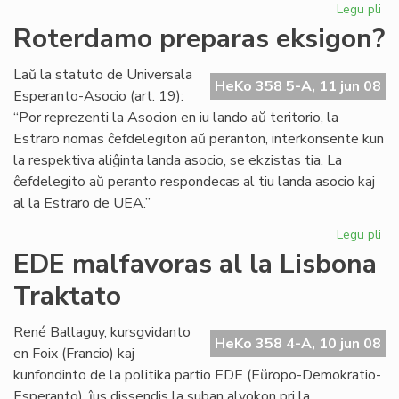
Legu pli
pri
EK
Roterdamo preparas eksigon?
20
en
Laŭ la statuto de Universala
Ra
HeKo 358 5-A, 11 jun 08
Esperanto-Asocio (art. 19):
“Por reprezenti la Asocion en iu lando aŭ teritorio, la
Estraro nomas ĉefdelegiton aŭ peranton, interkonsente kun
la respektiva aliĝinta landa asocio, se ekzistas tia. La
ĉefdelegito aŭ peranto respondecas al tiu landa asocio kaj
al la Estraro de UEA.”
Legu pli
pri
Ro
EDE malfavoras al la Lisbona
pr
Traktato
ek
René Ballaguy, kursgvidanto
HeKo 358 4-A, 10 jun 08
en Foix (Francio) kaj
kunfondinto de la politika partio EDE (Eŭropo-Demokratio-
Esperanto), ĵus dissendis la suban alvokon pri la