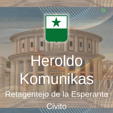
Skip
to
main
content
Heroldo
Komunikas
Retagentejo de la Esperanta
Civito