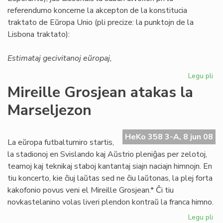
referendumo koncerne la akcepton de la konstitucia
traktato de Eŭropa Unio (pli precize: la punktojn de la
Lisbona traktato):
Estimataj gecivitanoj eŭropaj,
Legu pli
pri
ED
Mireille Grosjean atakas la
ma
Marseljezon
al
la
Li
HeKo 358 3-A, 8 jun 08
Tr
La eŭropa futbalturniro startis,
la stadionoj en Svislando kaj Aŭstrio pleniĝas per zelotoj,
teamoj kaj teknikaj staboj kantantaj siajn naciajn himnojn. En
tiu koncerto, kie ĉiuj laŭtas sed ne ĉiu laŭtonas, la plej forta
kakofonio povus veni el Mireille Grosjean.* Ĉi tiu
novkastelanino volas liveri plendon kontraŭ la franca himno.
Legu pli
pri