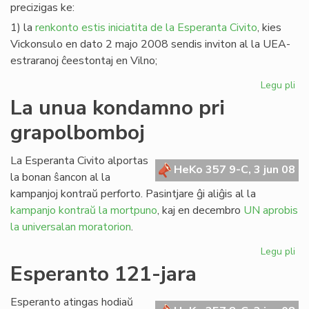
precizigas ke:
1) la
renkonto estis iniciatita de la Esperanta Civito
, kies
Vickonsulo en dato 2 majo 2008 sendis inviton al la UEA-
estraranoj ĉeestontaj en Vilno;
Legu pli
pri
Pre
La unua kondamno pri
pri
grapolbomboj
la
re
en
La Esperanta Civito alportas
HeKo 357 9-C, 3 jun 08
Vil
la bonan ŝancon al la
kampanjoj kontraŭ perforto. Pasintjare ĝi aliĝis al la
kampanjo kontraŭ la mortpuno
, kaj en decembro
UN aprobis
la universalan moratorion
.
Legu pli
pri
La
Esperanto 121-jara
un
ko
Esperanto atingas hodiaŭ