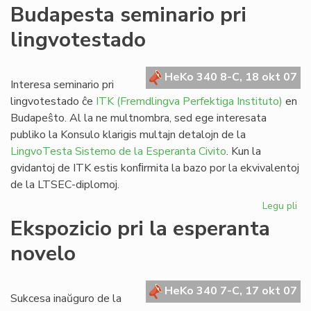
De
Budapesta seminario pri
Vik
lingvotestado
al
@-
libr
HeKo 340 8-C, 18 okt 07
blu
Interesa seminario pri
kaj
lingvotestado ĉe
ITK (Fremdlingva Perfektiga Instituto)
en
da
Budapeŝto. Al la ne multnombra, sed ege interesata
publiko la Konsulo klarigis multajn detalojn de la
LingvoTesta Sistemo de la Esperanta Civito
. Kun la
gvidantoj de ITK estis konﬁrmita la bazo por la ekvivalentoj
de la LTSEC-diplomoj.
Legu pli
pri
Bu
Ekspozicio pri la esperanta
se
novelo
pri
li
HeKo 340 7-C, 17 okt 07
Sukcesa inaŭguro de la