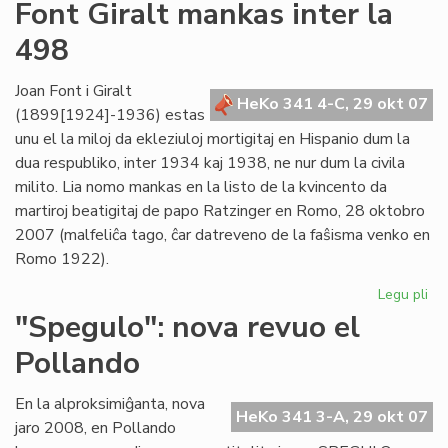
Un
Font Giralt mankas inter la
jar
498
ce
mil
viz
Joan Font i Giralt
HeKo 341 4-C, 29 okt 07
(1899[1924]-1936) estas
unu el la miloj da ekleziuloj mortigitaj en Hispanio dum la
dua respubliko, inter 1934 kaj 1938, ne nur dum la civila
milito. Lia nomo mankas en la listo de la kvincento da
martiroj beatigitaj de papo Ratzinger en Romo, 28 oktobro
2007 (malfeliĉa tago, ĉar datreveno de la faŝisma venko en
Romo 1922).
Legu pli
pri
Fo
"Spegulo": nova revuo el
Gir
Pollando
ma
int
la
En la alproksimiĝanta, nova
HeKo 341 3-A, 29 okt 07
49
jaro 2008, en Pollando