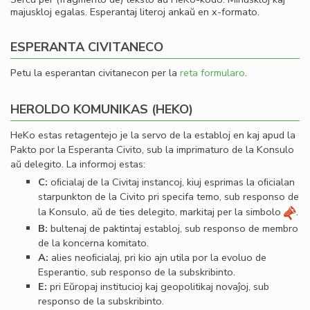
majuskloj egalas. Esperantaj literoj ankaŭ en x-formato.
ESPERANTA CIVITANECO
Petu la esperantan civitanecon per la
reta formularo
.
HEROLDO KOMUNIKAS (HEKO)
HeKo estas retagentejo je la servo de la establoj en kaj apud la
Pakto por la Esperanta Civito, sub la imprimaturo de la Konsulo
aŭ delegito. La informoj estas:
C:
oﬁcialaj de la Civitaj instancoj, kiuj esprimas la oﬁcialan
starpunkton de la Civito pri specifa temo, sub responso de
la Konsulo, aŭ de ties delegito, markitaj per la simbolo
.
B:
bultenaj de paktintaj establoj, sub responso de membro
de la koncerna komitato.
A:
alies neoﬁcialaj, pri kio ajn utila por la evoluo de
Esperantio, sub responso de la subskribinto.
E:
pri Eŭropaj institucioj kaj geopolitikaj novaĵoj, sub
responso de la subskribinto.