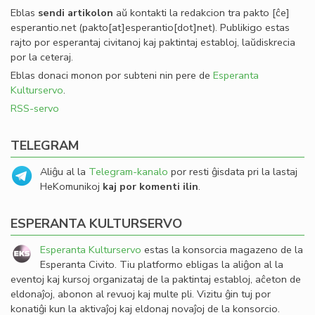
Eblas
sendi
artikolon
aŭ kontakti la redakcion tra
pakto
[ĉe]
esperantio
.
net
(pakto[at]esperantio[dot]net)
. Publikigo estas
rajto por esperantaj civitanoj kaj paktintaj establoj, laŭdiskrecia
por la ceteraj.
Eblas donaci monon por subteni nin pere de
Esperanta
Kulturservo
.
RSS-servo
TELEGRAM
Aliĝu al la
Telegram-kanalo
por resti ĝisdata pri la lastaj
HeKomunikoj
kaj por komenti ilin
.
ESPERANTA KULTURSERVO
Esperanta Kulturservo
estas la konsorcia magazeno de la
Esperanta Civito. Tiu platformo ebligas la aliĝon al la
eventoj kaj kursoj organizataj de la paktintaj establoj, aĉeton de
eldonaĵoj, abonon al revuoj kaj multe pli. Vizitu ĝin tuj por
konatiĝi kun la aktivaĵoj kaj eldonaj novaĵoj de la konsorcio.