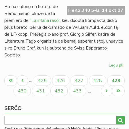
Mi
Plena salono en hotelo de
HeKo 340 5-B, 14 okt 07
Berno hieraŭ, okaze de la
premiero de
“La infana raso”,
kiel duobla kompakta disko
plus libreto, per la deklamado de William Auld, eldonitaj
de LF-koop. Prelegis c-ano prof. Giorgio Silfer, kadre de
Literatura Tago organizita de bernaj esperantistoj, unuavice
s-ro Bruno Graf, kun la subteno de Svisa Esperanto-
Societo.
Legu pli
pri
"L
Pagination
inf
Unua
Antaŭa
Paĝo
Paĝo
Paĝo
Paĝo
Aktual
425
426
427
428
429
…
ra
paĝo
paĝo
paĝo
pre
Paĝo
Paĝo
Paĝo
Paĝo
Next
Last
430
431
432
433
…
en
page
page
Be
SERĈO
Serĉu per (fragmento de) teksto aŭ HeKo-kodo. Minuskloj kaj