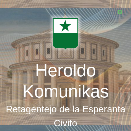
Skip
to
main
content
Heroldo
Komunikas
Retagentejo de la Esperanta
Civito