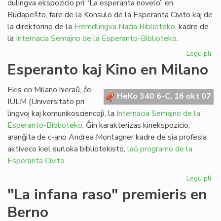
dulingva ekspozicio pri “La esperanta novelo” en
Budapeŝto, fare de la Konsulo de la Esperanta Civito kaj de
la direktorino de la
Fremdlingva Nacia Biblioteko
, kadre de
la
Internacia Semajno de la Esperanto-Biblioteko
.
Legu pli
pri
Eks
Esperanto kaj Kino en Milano
pri
la
Ekis en Milano hieraŭ, ĉe
es
HeKo 340 6-C, 16 okt 07
IULM (Universitato pri
no
lingvoj kaj komunikosciencoj), la
Internacia Semajno de la
Esperanto-Biblioteko
. Ĝin karakterizas kinekspozicio,
aranĝita de c-ano Andrea Montagner kadre de sia profesia
aktiveco kiel surloka bibliotekisto,
laŭ programo de la
Esperanta Civito
.
Legu pli
pri
Es
"La infana raso" premieris en
kaj
Berno
Ki
en