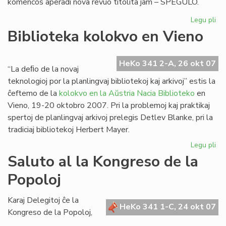
komencos aperadi nova revuo titolita jam – SPEGULO.
Legu pli
pri
"S
Biblioteka kolokvo en Vieno
no
re
el
HeKo 341 2-A, 26 okt 07
“La deﬁo de la novaj
Po
teknologioj por la planlingvaj bibliotekoj kaj arkivoj” estis la
ĉeftemo de la
kolokvo en la Aŭstria Nacia Biblioteko
en
Vieno, 19-20 oktobro 2007. Pri la problemoj kaj praktikaj
spertoj de planlingvaj arkivoj prelegis Detlev Blanke, pri la
tradiciaj bibliotekoj Herbert Mayer.
Legu pli
pri
Bib
Saluto al la Kongreso de la
ko
Popoloj
en
Vi
Karaj Delegitoj ĉe la
HeKo 341 1-C, 24 okt 07
Kongreso de la Popoloj,