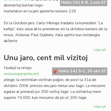
HeKo 341 6-B, 1 nov 07
Franco
abonantoj buntan lego-
materialon en la jam aperinta numero 229.
En la Goldoni-jaro: Carlo Minnaja tradukis la komedion “La
kafejo”, kies unua akto premieras en la oktobra numero de la
revuo. Aldonas Paul Gubbins: itala spirito kun nordangla
akĉento
Legu pli
pri
Tr
Unu jaro, cent mil vizitoj
LF
ele
Hodiaŭ la retejo
No
HeKo 341 5-C, 30 okt 07
www.esperantio.net
ka
atingis la centmilan vizititan paĝon, de post la 31a de
oktobro 2006: precize unu jaro minus unu tago. La mezumo
egalas al preskaŭ po 300 vizitoj tage. La vizitantoj mem
superis 74.000, kun mezumo de pli ol 200 tage.
Legu pli
pri