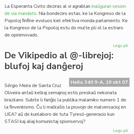
La Esperanta Civito deziras al vi agrablan
inaŭguran sesion
de via mandato
. Nia bondeziro estas, ke la Kongreso de la
Popoloj ﬁnﬁne evoluos kiel efektiva monda parlamento. Ke
la Kongreso de la Popoloj estu do multe pli ol la estraro
de opinimovado.
Legu pli
pri
Sa
De Vikipedio al @-librejoj:
al
blufoj kaj danĝeroj
la
Ko
de
HeKo 340 9-A, 19 okt 07
la
Sérgio Meira de Santa Cruz
Po
Oliveira antaŭ kelkaj semajnoj estis preskaŭ nekonata
brazilano. Subite li fariĝis la publika malamiko numero 1 de
la ﬁnvenkismo. Ĉu li malkaŝis la pruvojn de malversacioj en
UEA? aŭ de kunlaboro de tuta Tyresö-generacio kun
STASI kaj aliaj komunistaj spionservoj?
Legu pli
pri