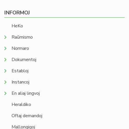
INFORMOJ
HeKo
Raŭmismo
Normaro
Dokumentoj
Establoj
Instancoj
En aliaj lingvoj
Heraldiko
Oftaj demandoj
Mallongigoj