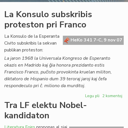
La Konsulo subskribis
proteston pri Franco
La Konsulo de la Esperanta
HeKo 341 7-C, 9 nov 07
Civito subskribis la sekvan
publikan proteston:
La jaron 1968 la Universala Kongreso de Esperanto
okazis en Madrido kaj ĝia honora prezidanto estis
Francisco Franco, puĉisto provokinta kruelan militon,
diktatoro de Hispanio dum 39 teroraj jaroj kaj ĉefa
respondeculo pri ĉ. miliono da murditoj.
Legu pli
pri
2 komentoj
La
Tra LF elektu Nobel-
Konsulo
kandidaton
subskribis
proteston
pri
Literatura Foiro
proponas al siaj