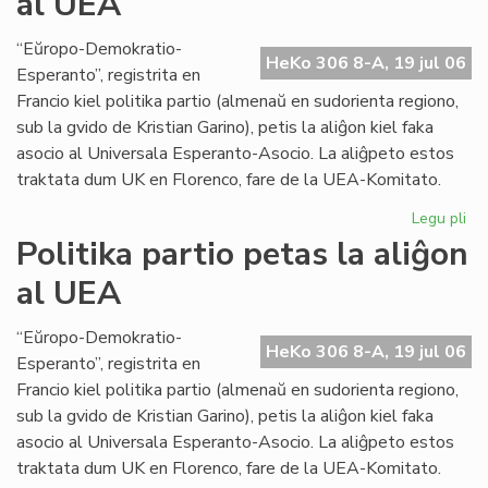
al UEA
abo
ne
“Eŭropo-Demokratio-
HeKo 306 8-A, 19 jul 06
plu
Esperanto”, registrita en
en
Francio kiel politika partio (almenaŭ en sudorienta regiono,
fra
sub la gvido de Kristian Garino), petis la aliĝon kiel faka
asocio al Universala Esperanto-Asocio. La aliĝpeto estos
traktata dum UK en Florenco, fare de la UEA-Komitato.
Legu pli
pri
Pol
Politika partio petas la aliĝon
par
al UEA
pe
la
ali
“Eŭropo-Demokratio-
HeKo 306 8-A, 19 jul 06
al
Esperanto”, registrita en
UE
Francio kiel politika partio (almenaŭ en sudorienta regiono,
sub la gvido de Kristian Garino), petis la aliĝon kiel faka
asocio al Universala Esperanto-Asocio. La aliĝpeto estos
traktata dum UK en Florenco, fare de la UEA-Komitato.