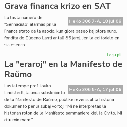
Ita
Grava financa krizo en SAT
Soc
Jun
La lasta numero de
kaj
HeKo 306 7-A, 18 jul 06
“Sennaciulo” alarmas pri la
es
ﬁnanca stato de la asocio, kun glora paseo kaj plora nuno,
fondita de Eŭgeno Lanti antaŭ 85 jaroj. Jen la editorialo en
sia esenco:
Legu pli
pri
Gr
La "eraroj" en la Manifesto de
fi
Raŭmo
kri
en
SA
Lastatempe prof. Jouko
HeKo 306 5-A, 17 jul 06
Lindstedt, la unua subskribinto
de la Manifesto de Raŭmo, publike revenis al la historia
dokumento per la subaj vortoj: “Mi ne interpretas la
historian rolon de la Manifesto sammaniere kiel la Civito. Mi
citu min mem:”