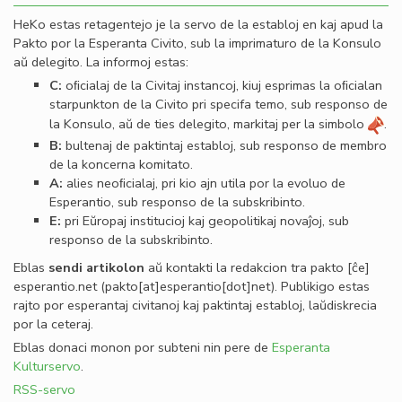
HeKo estas retagentejo je la servo de la establoj en kaj apud la
Pakto por la Esperanta Civito, sub la imprimaturo de la Konsulo
aŭ delegito. La informoj estas:
C:
oﬁcialaj de la Civitaj instancoj, kiuj esprimas la oﬁcialan
starpunkton de la Civito pri specifa temo, sub responso de
la Konsulo, aŭ de ties delegito, markitaj per la simbolo
.
B:
bultenaj de paktintaj establoj, sub responso de membro
de la koncerna komitato.
A:
alies neoﬁcialaj, pri kio ajn utila por la evoluo de
Esperantio, sub responso de la subskribinto.
E:
pri Eŭropaj institucioj kaj geopolitikaj novaĵoj, sub
responso de la subskribinto.
Eblas
sendi
artikolon
aŭ kontakti la redakcion tra
pakto
[ĉe]
esperantio
.
net
(pakto[at]esperantio[dot]net)
. Publikigo estas
rajto por esperantaj civitanoj kaj paktintaj establoj, laŭdiskrecia
por la ceteraj.
Eblas donaci monon por subteni nin pere de
Esperanta
Kulturservo
.
RSS-servo