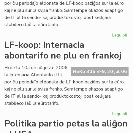
ma
por ĉiu periodaĵo eldonata de LF-koop baziĝos sur la eŭro,
kaj ne plu sur la svisa franko. Samtempe okazos adaptigo
de IT al la sendo- kaj produktokostoj, post kelkjara
stabileco laŭ la eŭrotarifo.
Legu pli
pri
Int
LF-koop: internacia
abo
abontarifo ne plu en frankoj
ne
plu
en
Ekde la 10a de aŭgusto 2006
HeKo 306 B-9, 20 jul 06
fra
la Internacia Abontarifo (IT)
por ĉiu periodaĵo eldonata de LF-koop baziĝos sur la eŭro,
kaj ne plu sur la svisa franko. Samtempe okazos adaptigo
de IT al la sendo- kaj produktokostoj, post kelkjara
stabileco laŭ la eŭrotarifo.
Legu pli
pri
LF-
Politika partio petas la aliĝon
ko
int