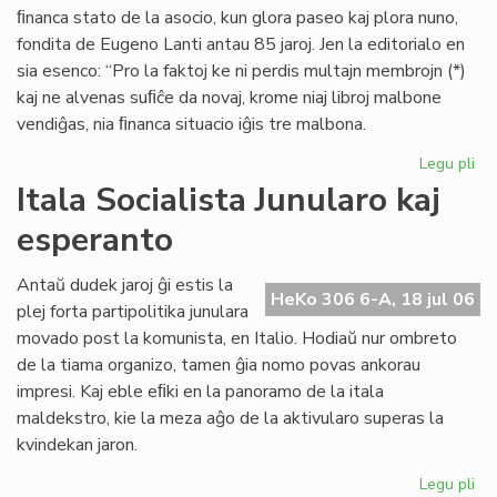
ﬁnanca stato de la asocio, kun glora paseo kaj plora nuno,
fondita de Eugeno Lanti antau 85 jaroj. Jen la editorialo en
sia esenco: “Pro la faktoj ke ni perdis multajn membrojn (*)
kaj ne alvenas suﬁĉe da novaj, krome niaj libroj malbone
vendiĝas, nia ﬁnanca situacio iĝis tre malbona.
Legu pli
pri
Gr
Itala Socialista Junularo kaj
fi
esperanto
kri
en
Se
Antaŭ dudek jaroj ĝi estis la
HeKo 306 6-A, 18 jul 06
As
plej forta partipolitika junulara
Tu
movado post la komunista, en Italio. Hodiaŭ nur ombreto
de la tiama organizo, tamen ĝia nomo povas ankorau
impresi. Kaj eble eﬁki en la panoramo de la itala
maldekstro, kie la meza aĝo de la aktivularo superas la
kvindekan jaron.
Legu pli
pri