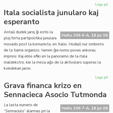
Legu pli
pri
Pol
Itala socialista junularo kaj
par
esperanto
pe
la
ali
Antaŭ dudek jaroj ĝi estis la
HeKo 306 6-A, 18 jul 06
al
plej forta partipolitika junulara
UE
movado post la komunista, en Italio. Hodiaŭ nur ombreto
de la tiama organizo, tamen ĝia nomo povas ankorau
impresi. Kaj eble eﬁki en la panoramo de la itala
maldekstro, kie la meza aĝo de la aktivularo superas la
kvindekan jaron.
Legu pli
pri
Ita
Grava financa krizo en
soc
Sennacieca Asocio Tutmonda
jun
kaj
es
La lasta numero de
HeKo 306 7-A, 18 jul 06
“Sennaciulo” alarmas pri la