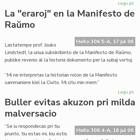
Legu pli
pri
La
La "eraroj" en la Manifesto de
"er
Raŭmo
en
la
Ma
HeKo 306 5-A, 17 jul 06
de
Lastatempe prof. Jouko
Ra
Lindstedt, la unua subskribinto de la Manifesto de Raŭmo,
publike revenis al la historia dokumento per la subaj vortoj:
“Mi ne interpretas la historian rolon de la Manifesto
sammaniere kiel la Civito. Mi citu min mem:”
Legu pli
pri
La
Buller evitas akuzon pri milda
"er
malversacio
en
la
Ma
“Se iu respondecas pri tiu
HeKo 306 4-A, 16 jul 06
de
prunto, tiu estas mi, kiu estis
Ra