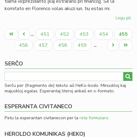
tiama vicprezidanto [kaj estrarano pri ﬁnancoj]. Se la
komitato en Florenco volas akuzi iun, tiu estas mi.
Legu pli
pri
Bul
Pagination
evi
Unua
Antaŭa
Paĝo
Paĝo
Paĝo
Paĝo
Aktual
451
452
453
454
455
…
ak
paĝo
paĝo
paĝo
pri
Paĝo
Paĝo
Paĝo
Paĝo
Next
Last
456
457
458
459
…
mi
page
page
ma
SERĈO
Serĉu per (fragmento de) teksto aŭ HeKo-kodo. Minuskloj kaj
majuskloj egalas. Esperantaj literoj ankaŭ en x-formato.
ESPERANTA CIVITANECO
Petu la esperantan civitanecon per la
reta formularo
.
HEROLDO KOMUNIKAS (HEKO)