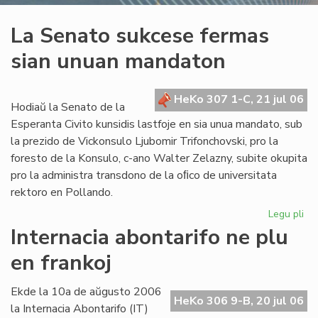
La Senato sukcese fermas
sian unuan mandaton
HeKo 307 1-C, 21 jul 06
Hodiaŭ la Senato de la
Esperanta Civito kunsidis lastfoje en sia unua mandato, sub
la prezido de Vickonsulo Ljubomir Trifonchovski, pro la
foresto de la Konsulo, c-ano Walter Zelazny, subite okupita
pro la administra transdono de la oﬁco de universitata
rektoro en Pollando.
Legu pli
pri
La
Internacia abontarifo ne plu
Se
en frankoj
su
fe
sia
Ekde la 10a de aŭgusto 2006
HeKo 306 9-B, 20 jul 06
un
la Internacia Abontarifo (IT)