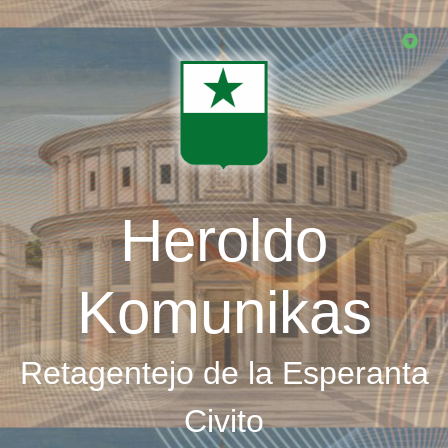
Skip
to
main
content
Heroldo
Komunikas
Retagentejo de la Esperanta
Civito