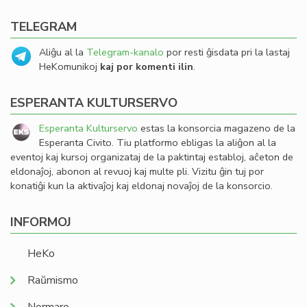
TELEGRAM
Aliĝu al la
Telegram-kanalo
por resti ĝisdata pri la lastaj
HeKomunikoj
kaj por komenti ilin
.
ESPERANTA KULTURSERVO
Esperanta Kulturservo
estas la konsorcia magazeno de la
Esperanta Civito. Tiu platformo ebligas la aliĝon al la
eventoj kaj kursoj organizataj de la paktintaj establoj, aĉeton de
eldonaĵoj, abonon al revuoj kaj multe pli. Vizitu ĝin tuj por
konatiĝi kun la aktivaĵoj kaj eldonaj novaĵoj de la konsorcio.
INFORMOJ
HeKo
Raŭmismo