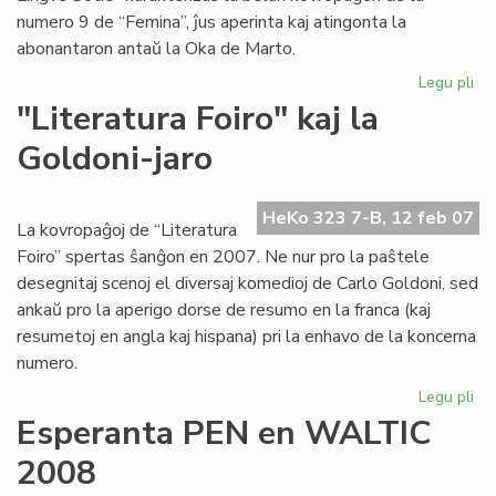
numero 9 de “Femina”, ĵus aperinta kaj atingonta la
abonantaron antaŭ la Oka de Marto.
Legu pli
pri
"F
"Literatura Foiro" kaj la
pli
Goldoni-jaro
kaj
pli
be
HeKo 323 7-B, 12 feb 07
kaj
La kovropaĝoj de “Literatura
int
Foiro” spertas ŝanĝon en 2007. Ne nur pro la paŝtele
desegnitaj scenoj el diversaj komedioj de Carlo Goldoni, sed
ankaŭ pro la aperigo dorse de resumo en la franca (kaj
resumetoj en angla kaj hispana) pri la enhavo de la koncerna
numero.
Legu pli
pri
"Li
Esperanta PEN en WALTIC
Foi
2008
kaj
la