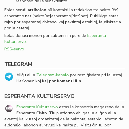
responso de la subskribinto.
Eblas
sendi
artikolon
aŭ kontakti la redakcion tra
pakto
[ĉe]
esperantio
.
net
(pakto[at]esperantio[dot]net)
. Publikigo estas
rajto por esperantaj civitanoj kaj paktintaj establoj, laŭdiskrecia
por la ceteraj.
Eblas donaci monon por subteni nin pere de
Esperanta
Kulturservo
.
RSS-servo
TELEGRAM
Aliĝu al la
Telegram-kanalo
por resti ĝisdata pri la lastaj
HeKomunikoj
kaj por komenti ilin
.
ESPERANTA KULTURSERVO
Esperanta Kulturservo
estas la konsorcia magazeno de la
Esperanta Civito. Tiu platformo ebligas la aliĝon al la
eventoj kaj kursoj organizataj de la paktintaj establoj, aĉeton de
eldonaĵoj, abonon al revuoj kaj multe pli. Vizitu ĝin tuj por