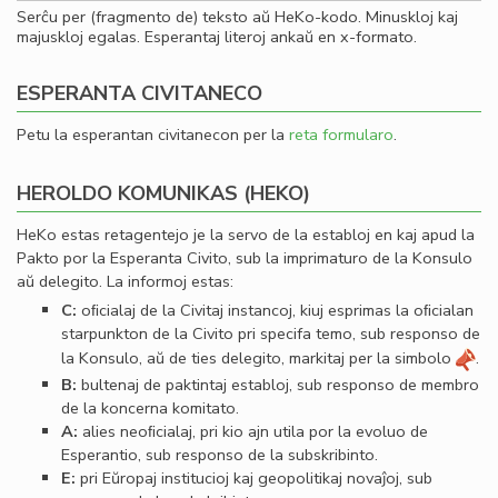
Serĉu per (fragmento de) teksto aŭ HeKo-kodo. Minuskloj kaj
majuskloj egalas. Esperantaj literoj ankaŭ en x-formato.
ESPERANTA CIVITANECO
Petu la esperantan civitanecon per la
reta formularo
.
HEROLDO KOMUNIKAS (HEKO)
HeKo estas retagentejo je la servo de la establoj en kaj apud la
Pakto por la Esperanta Civito, sub la imprimaturo de la Konsulo
aŭ delegito. La informoj estas:
C:
oﬁcialaj de la Civitaj instancoj, kiuj esprimas la oﬁcialan
starpunkton de la Civito pri specifa temo, sub responso de
la Konsulo, aŭ de ties delegito, markitaj per la simbolo
.
B:
bultenaj de paktintaj establoj, sub responso de membro
de la koncerna komitato.
A:
alies neoﬁcialaj, pri kio ajn utila por la evoluo de
Esperantio, sub responso de la subskribinto.
E:
pri Eŭropaj institucioj kaj geopolitikaj novaĵoj, sub