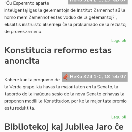
HeKo 324 2-B, 19 feb 07
tri
“Ĉu Esperanto aparte
sl
inteligentaj igas la gelernantojn de Institut Zamenhof aŭ la
homo mem Zamenhof estas voduo de la gelernantoj?”,
eksaltis instruisto alilerneja ĉe la proklamado de la rezultoj
de provekzameno.
Legu pli
pri
Ins
Konstitucia reformo estas
Za
anoncita
re
en
la
HeKo 324 1-C, 18 feb 07
un
Kohere kun la programo de
lo
la Verda grupo, kiu havas la majoritaton en la Senato, la
tagordo de la inaŭgura sesio de la nova Senato enhavas la
proponon modiﬁ la Konstitucion, por ke la majoritata premio
estu reduktita.
Legu pli
pri
Kon
Bibliotekoj kaj Jubilea Jaro ĉe
re