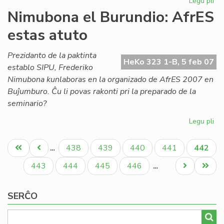
Legu pli
pri
Ak
Nimubona el Burundio: AfrES
de
estas atuto
Es
em
for
Prezidanto de la paktinta
HeKo 323 1-B, 5 feb 07
establo SIPU, Frederiko
Nimubona kunlaboras en la organizado de AfrES 2007 en
Buĵumburo. Ĉu li povas rakonti pri la preparado de la
seminario?
Legu pli
pri
Ni
Pagination
el
Unua
Antaŭa
Paĝo
Paĝo
Paĝo
Paĝo
Aktual
438
439
440
441
442
…
Bur
paĝo
paĝo
paĝo
Af
Paĝo
Paĝo
Paĝo
Paĝo
Next
Last
443
444
445
446
…
es
page
page
at
SERĈO