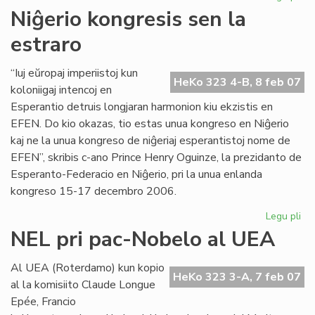
UE
Niĝerio kongresis sen la
ĉu
estraro
10
jar
aŭ
“Iuj eŭropaj imperiistoj kun
HeKo 323 4-B, 8 feb 07
60
koloniigaj intencoj en
jar
Esperantio detruis longjaran harmonion kiu ekzistis en
EFEN. Do kio okazas, tio estas unua kongreso en Niĝerio
kaj ne la unua kongreso de niĝeriaj esperantistoj nome de
EFEN”, skribis c-ano Prince Henry Oguinze, la prezidanto de
Esperanto-Federacio en Niĝerio, pri la unua enlanda
kongreso 15-17 decembro 2006.
Legu pli
pri
Niĝ
NEL pri pac-Nobelo al UEA
ko
se
Al UEA (Roterdamo) kun kopio
la
HeKo 323 3-A, 7 feb 07
al la komisiito Claude Longue
est
Epée, Francio