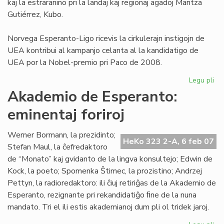
kaj la estraranino pri la landaj kaj regionaj agadoj Maritza
Gutiérrez, Kubo.
Norvega Esperanto-Ligo ricevis la cirkulerajn instigojn de
UEA kontribui al kampanjo celanta al la kandidatigo de
UEA por la Nobel-premio pri Paco de 2008.
Legu pli
pri
NE
Akademio de Esperanto:
pri
eminentaj foriroj
pa
No
al
Werner Bormann, la prezidinto;
HeKo 323 2-A, 6 feb 07
UE
Stefan Maul, la ĉefredaktoro
de “Monato” kaj gvidanto de la lingva konsultejo; Edwin de
Kock, la poeto; Spomenka Ŝtimec, la prozistino; Andrzej
Pettyn, la radioredaktoro: ili ĉiuj retiriĝas de la Akademio de
Esperanto, rezignante pri rekandidatiĝo ﬁne de la nuna
mandato. Tri el ili estis akademianoj dum pli ol tridek jaroj.