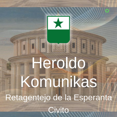
Skip
to
main
content
Heroldo
Komunikas
Retagentejo de la Esperanta
Civito