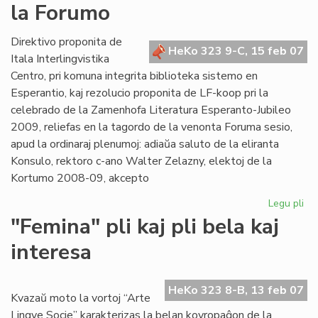
la Forumo
es
an
Direktivo proponita de
HeKo 323 9-C, 15 feb 07
Itala Interlingvistika
Centro, pri komuna integrita biblioteka sistemo en
Esperantio, kaj rezolucio proponita de LF-koop pri la
celebrado de la Zamenhofa Literatura Esperanto-Jubileo
2009, reliefas en la tagordo de la venonta Foruma sesio,
apud la ordinaraj plenumoj: adiaŭa saluto de la eliranta
Konsulo, rektoro c-ano Walter Zelazny, elektoj de la
Kortumo 2008-09, akcepto
Legu pli
pri
Bib
"Femina" pli kaj pli bela kaj
kaj
interesa
Jub
Jar
ĉe
HeKo 323 8-B, 13 feb 07
la
Kvazaŭ moto la vortoj “Arte
Fo
Lingve Socie” karakterizas la belan kovropaĝon de la