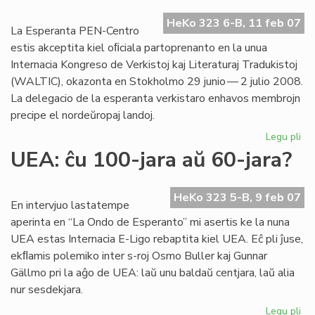
Go
HeKo 323 6-B, 11 feb 07
jar
La Esperanta PEN-Centro
estis akceptita kiel oﬁciala partoprenanto en la unua
Internacia Kongreso de Verkistoj kaj Literaturaj Tradukistoj
(WALTIC), okazonta en Stokholmo 29 junio — 2 julio 2008.
La delegacio de la esperanta verkistaro enhavos membrojn
precipe el nordeŭropaj landoj.
Legu pli
pri
Es
UEA: ĉu 100-jara aŭ 60-jara?
PE
en
WA
HeKo 323 5-B, 9 feb 07
En intervjuo lastatempe
20
aperinta en “La Ondo de Esperanto” mi asertis ke la nuna
UEA estas Internacia E-Ligo rebaptita kiel UEA. Eĉ pli ĵuse,
ekﬂamis polemiko inter s-roj Osmo Buller kaj Gunnar
Gällmo pri la aĝo de UEA: laŭ unu baldaŭ centjara, laŭ alia
nur sesdekjara.
Legu pli
pri