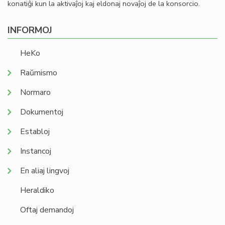
konatiĝi kun la aktivaĵoj kaj eldonaj novaĵoj de la konsorcio.
INFORMOJ
HeKo
Raŭmismo
Normaro
Dokumentoj
Establoj
Instancoj
En aliaj lingvoj
Heraldiko
Oftaj demandoj