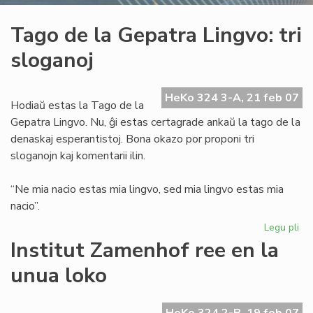
Tago de la Gepatra Lingvo: tri
sloganoj
HeKo 324 3-A, 21 feb 07
Hodiaŭ estas la Tago de la
Gepatra Lingvo. Nu, ĝi estas certagrade ankaŭ la tago de la
denaskaj esperantistoj. Bona okazo por proponi tri
sloganojn kaj komentarii ilin.
“Ne mia nacio estas mia lingvo, sed mia lingvo estas mia
nacio”.
Legu pli
pri
Ta
Institut Zamenhof ree en la
de
unua loko
la
Ge
Lin