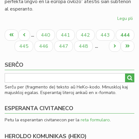
perfekta lingvo en la eŭropa civilizo” atestis sian subtenon
al esperanto.
Legu pli
pri
La
Pagination
Es
Unua
Antaŭa
Paĝo
Paĝo
Paĝo
Paĝo
Aktual
440
441
442
443
444
…
PE
paĝo
paĝo
paĝo
ka
Paĝo
Paĝo
Paĝo
Paĝo
Next
Last
445
446
447
448
…
Um
page
page
Ec
SERĈO
Serĉu per (fragmento de) teksto aŭ HeKo-kodo. Minuskloj kaj
majuskloj egalas. Esperantaj literoj ankaŭ en x-formato.
ESPERANTA CIVITANECO
Petu la esperantan civitanecon per la
reta formularo
.
HEROLDO KOMUNIKAS (HEKO)