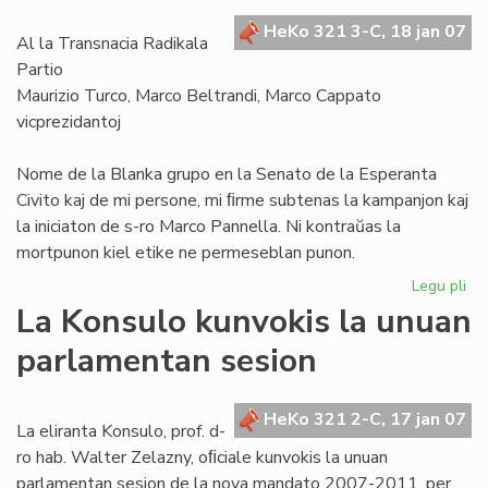
de
HeKo 321 3-C, 18 jan 07
"A
Al la Transnacia Radikala
Partio
Maurizio Turco, Marco Beltrandi, Marco Cappato
vicprezidantoj
Nome de la Blanka grupo en la Senato de la Esperanta
Civito kaj de mi persone, mi ﬁrme subtenas la kampanjon kaj
la iniciaton de s-ro Marco Pannella. Ni kontraŭas la
mortpunon kiel etike ne permeseblan punon.
Legu pli
pri
Bl
La Konsulo kunvokis la unuan
su
parlamentan sesion
ka
ko
mo
HeKo 321 2-C, 17 jan 07
La eliranta Konsulo, prof. d-
ro hab. Walter Zelazny, oﬁciale kunvokis la unuan
parlamentan sesion de la nova mandato 2007-2011, per