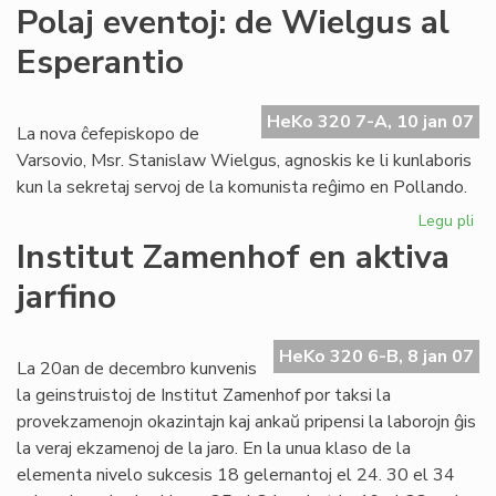
Gr
Polaj eventoj: de Wielgus al
tea
Esperantio
ag
po
Da
HeKo 320 7-A, 10 jan 07
To
La nova ĉefepiskopo de
Varsovio, Msr. Stanislaw Wielgus, agnoskis ke li kunlaboris
kun la sekretaj servoj de la komunista reĝimo en Pollando.
Legu pli
pri
Pol
Institut Zamenhof en aktiva
eve
jarfino
de
Wi
al
HeKo 320 6-B, 8 jan 07
Es
La 20an de decembro kunvenis
la geinstruistoj de Institut Zamenhof por taksi la
provekzamenojn okazintajn kaj ankaŭ pripensi la laborojn ĝis
la veraj ekzamenoj de la jaro. En la unua klaso de la
elementa nivelo sukcesis 18 gelernantoj el 24. 30 el 34