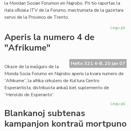
la Mondan Socian Forumon en Najrobo. Pri tio raportas la
itala oﬁciala ITV de la Forumo, mastrumata de la gazetara
servo de la Provinco de Trento.
Legu pli
pri
Ke
Aperis la numero 4 de
rif
"Afrikume"
la
eni
al
HeKo 321 4-B, 20 jan 07
Dal
Okaze de la inaŭguro de la
La
Monda Socia Forumo en Najrobo aperis la kvara numero de
“Afrikume”, la afrika cirkulero de Kultura Centro
Esperantista, distribuota ankaŭ kiel suplemento de
“Heroldo de Esperanto”.
Legu pli
pri
Ap
Blankanoj subtenas
la
kampanjon kontraŭ mortpuno
nu
4