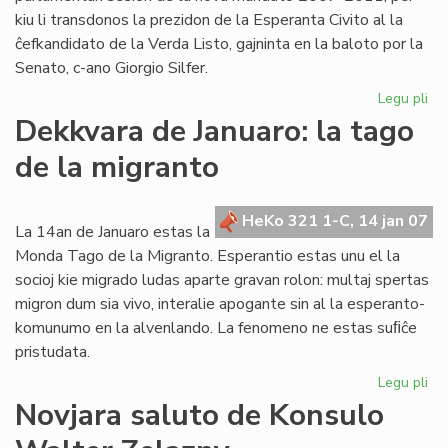
kiu li transdonos la prezidon de la Esperanta Civito al la
ĉefkandidato de la Verda Listo, gajninta en la baloto por la
Senato, c-ano Giorgio Silfer.
Legu pli
pri
La
Dekkvara de Januaro: la tago
Ko
de la migranto
ku
la
un
HeKo 321 1-C, 14 jan 07
pa
La 14an de Januaro estas la
se
Monda Tago de la Migranto. Esperantio estas unu el la
socioj kie migrado ludas aparte gravan rolon: multaj spertas
migron dum sia vivo, interalie apogante sin al la esperanto-
komunumo en la alvenlando. La fenomeno ne estas suﬁĉe
pristudata.
Legu pli
pri
De
Novjara saluto de Konsulo
de
Jan