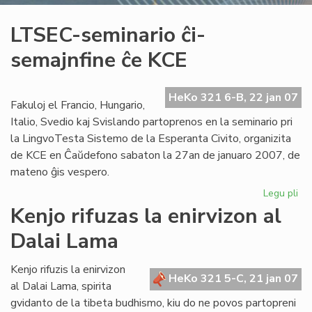
LTSEC-seminario ĉi-
semajnfine ĉe KCE
HeKo 321 6-B, 22 jan 07
Fakuloj el Francio, Hungario,
Italio, Svedio kaj Svislando partoprenos en la seminario pri
la LingvoTesta Sistemo de la Esperanta Civito, organizita
de KCE en Ĉaŭdefono sabaton la 27an de januaro 2007, de
mateno ĝis vespero.
Legu pli
pri
LT
Kenjo rifuzas la enirvizon al
se
Dalai Lama
ĉi-
se
ĉe
Kenjo rifuzis la enirvizon
HeKo 321 5-C, 21 jan 07
KC
al Dalai Lama, spirita
gvidanto de la tibeta budhismo, kiu do ne povos partopreni