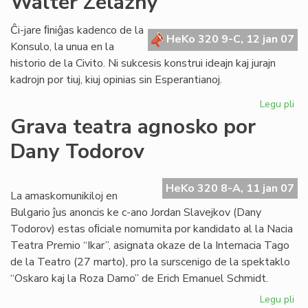
Walter Zelazny
la
ta
Ĉi-jare ﬁniĝas kadenco de la
HeKo 320 9-C, 12 jan 07
de
Konsulo, la unua en la
la
historio de la Civito. Ni sukcesis konstrui ideajn kaj jurajn
mi
kadrojn por tiuj, kiuj opinias sin Esperantianoj.
Legu pli
pri
No
Grava teatra agnosko por
sal
Dany Todorov
de
Ko
Wa
HeKo 320 8-A, 11 jan 07
Ze
La amaskomunikiloj en
Bulgario ĵus anoncis ke c-ano Jordan Slavejkov (Dany
Todorov) estas oﬁciale nomumita por kandidato al la Nacia
Teatra Premio “Ikar”, asignata okaze de la Internacia Tago
de la Teatro (27 marto), pro la surscenigo de la spektaklo
“Oskaro kaj la Roza Damo” de Erich Emanuel Schmidt.
Legu pli
pri