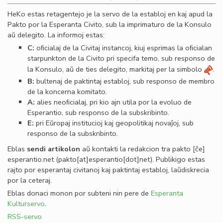
HeKo estas retagentejo je la servo de la establoj en kaj apud la
Pakto por la Esperanta Civito, sub la imprimaturo de la Konsulo
aŭ delegito. La informoj estas:
C:
oﬁcialaj de la Civitaj instancoj, kiuj esprimas la oﬁcialan
starpunkton de la Civito pri specifa temo, sub responso de
la Konsulo, aŭ de ties delegito, markitaj per la simbolo
.
B:
bultenaj de paktintaj establoj, sub responso de membro
de la koncerna komitato.
A:
alies neoﬁcialaj, pri kio ajn utila por la evoluo de
Esperantio, sub responso de la subskribinto.
E:
pri Eŭropaj institucioj kaj geopolitikaj novaĵoj, sub
responso de la subskribinto.
Eblas
sendi
artikolon
aŭ kontakti la redakcion tra
pakto
[ĉe]
esperantio
.
net
(pakto[at]esperantio[dot]net)
. Publikigo estas
rajto por esperantaj civitanoj kaj paktintaj establoj, laŭdiskrecia
por la ceteraj.
Eblas donaci monon por subteni nin pere de
Esperanta
Kulturservo
.
RSS-servo