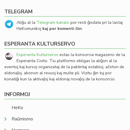
TELEGRAM
Aliĝu al la
Telegram-kanalo
por resti ĝisdata pri la lastaj
HeKomunikoj
kaj por komenti ilin
.
ESPERANTA KULTURSERVO
Esperanta Kulturservo
estas la konsorcia magazeno de la
Esperanta Civito. Tiu platformo ebligas la aliĝon al la
eventoj kaj kursoj organizataj de la paktintaj establoj, aĉeton de
eldonaĵoj, abonon al revuoj kaj multe pli. Vizitu ĝin tuj por
konatiĝi kun la aktivaĵoj kaj eldonaj novaĵoj de la konsorcio.
INFORMOJ
HeKo
Raŭmismo