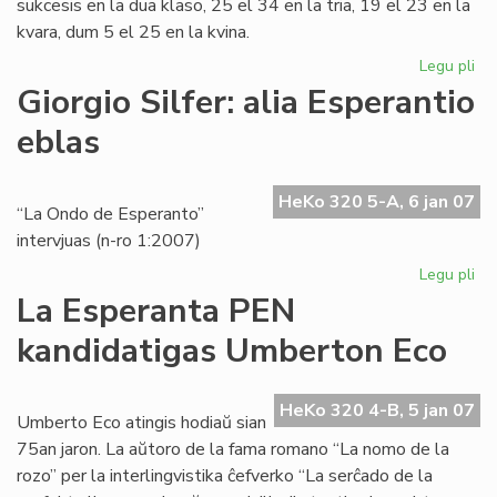
sukcesis en la dua klaso, 25 el 34 en la tria, 19 el 23 en la
kvara, dum 5 el 25 en la kvina.
Legu pli
pri
Ins
Giorgio Silfer: alia Esperantio
Za
eblas
en
akt
jar
HeKo 320 5-A, 6 jan 07
“La Ondo de Esperanto”
intervjuas (n-ro 1:2007)
Legu pli
pri
Gio
La Esperanta PEN
Sil
kandidatigas Umberton Eco
ali
Es
eb
HeKo 320 4-B, 5 jan 07
Umberto Eco atingis hodiaŭ sian
75an jaron. La aŭtoro de la fama romano “La nomo de la
rozo” per la interlingvistika ĉefverko “La serĉado de la