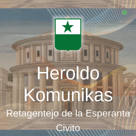
Skip
to
main
content
Heroldo
Komunikas
Retagentejo de la Esperanta
Civito