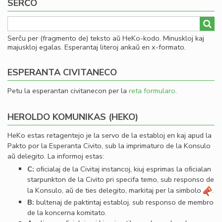
SERĈO
Serĉu per (fragmento de) teksto aŭ HeKo-kodo. Minuskloj kaj
majuskloj egalas. Esperantaj literoj ankaŭ en x-formato.
ESPERANTA CIVITANECO
Petu la esperantan civitanecon per la
reta formularo
.
HEROLDO KOMUNIKAS (HEKO)
HeKo estas retagentejo je la servo de la establoj en kaj apud la
Pakto por la Esperanta Civito, sub la imprimaturo de la Konsulo
aŭ delegito. La informoj estas:
C:
oﬁcialaj de la Civitaj instancoj, kiuj esprimas la oﬁcialan
starpunkton de la Civito pri specifa temo, sub responso de
la Konsulo, aŭ de ties delegito, markitaj per la simbolo
.
B:
bultenaj de paktintaj establoj, sub responso de membro
de la koncerna komitato.