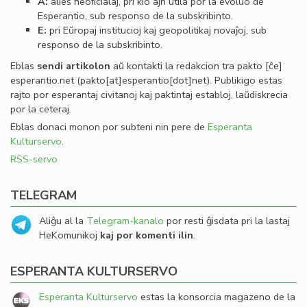
A:
alies neoﬁcialaj, pri kio ajn utila por la evoluo de
Esperantio, sub responso de la subskribinto.
E:
pri Eŭropaj institucioj kaj geopolitikaj novaĵoj, sub
responso de la subskribinto.
Eblas
sendi
artikolon
aŭ kontakti la redakcion tra
pakto
[ĉe]
esperantio
.
net
(pakto[at]esperantio[dot]net)
. Publikigo estas
rajto por esperantaj civitanoj kaj paktintaj establoj, laŭdiskrecia
por la ceteraj.
Eblas donaci monon por subteni nin pere de
Esperanta
Kulturservo
.
RSS-servo
TELEGRAM
Aliĝu al la
Telegram-kanalo
por resti ĝisdata pri la lastaj
HeKomunikoj
kaj por komenti ilin
.
ESPERANTA KULTURSERVO
Esperanta Kulturservo
estas la konsorcia magazeno de la