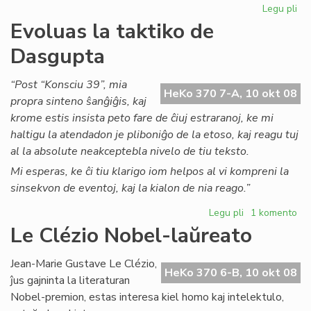
Legu pli
pri
Pa
Evoluas la taktiko de
No
Dasgupta
iri
ser
ko
“Post “Konsciu 39”, mia
HeKo 370 7-A, 10 okt 08
pek
propra sinteno ŝanĝiĝis, kaj
krome estis insista peto fare de ĉiuj estraranoj, ke mi
haltigu la atendadon je pliboniĝo de la etoso, kaj reagu tuj
al la absolute neakceptebla nivelo de tiu teksto.
Mi esperas, ke ĉi tiu klarigo iom helpos al vi kompreni la
sinsekvon de eventoj, kaj la kialon de nia reago.”
Legu pli
pri
1 komento
Evoluas
Le Clézio Nobel-laŭreato
la
taktiko
Jean-Marie Gustave Le Clézio,
de
HeKo 370 6-B, 10 okt 08
ĵus gajninta la literaturan
Dasgupta
Nobel-premion, estas interesa kiel homo kaj intelektulo,