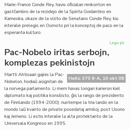
Marie-France Conde Rey, havis oﬁcialan renkonton en
gastĉambro de la rezidejo de la Spirita Gvidantino en
Kameoka, okaze de la vizito de Senatano Conde Rey, kiu
interalie prelegis en Oomoto pri la konceptoj de paco en la
esperanta kulturo.
Legu pli
pri
Oo
Pac-Nobelo iritas serbojn,
ren
komplezas pekinistojn
la
Es
Civ
Martti Ahtisaari gajnis la Pac-
HeKo 370 8-A, 10 okt 08
Nobelon, hodiaŭ asignitan de
la norvega parlamento. Li mem havas longan karieron kiel
diplomato kaj politika konsilisto, ĝis la rango de prezidento
de Finnlando (1994-2000): nuntempe la tria lando en la
mondo laŭ kvanto de private posedataj armiloj, post Usono
kaj Jemeno. Li estis interalie la alta protektanto de la
Universala Kongreso en 1995.