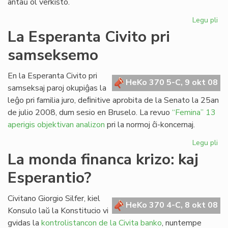
antaŭ ol verkisto.
Legu pli
pri
Le
La Esperanta Civito pri
Clé
samseksemo
No
la
En la Esperanta Civito pri
HeKo 370 5-C, 9 okt 08
samseksaj paroj okupiĝas la
leĝo pri familia juro, deﬁnitive aprobita de la Senato la 25an
de julio 2008, dum sesio en Bruselo. La revuo
“Femina” 13
aperigis objektivan analizon
pri la normoj ĉi-koncernaj.
Legu pli
pri
La
La monda financa krizo: kaj
Es
Esperantio?
Civ
pri
sa
Civitano Giorgio Silfer, kiel
HeKo 370 4-C, 8 okt 08
Konsulo laŭ la Konstitucio vi
gvidas la
kontrolistancon de la Civita banko
, nuntempe