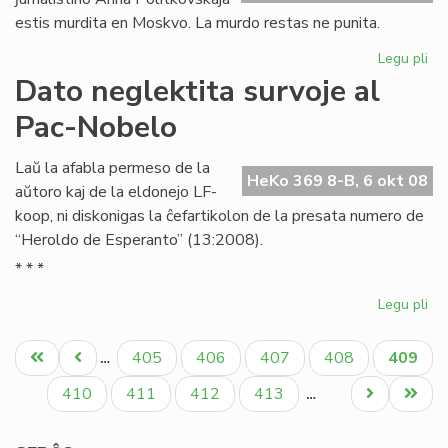
estis murdita en Moskvo. La murdo restas ne punita.
Legu pli
pri
An
Dato neglektita survoje al
Pol
Pac-Nobelo
du
jar
po
Laŭ la afabla permeso de la
HeKo 369 8-B, 6 okt 08
aŭtoro kaj de la eldonejo LF-
koop, ni diskonigas la ĉefartikolon de la presata numero de
“Heroldo de Esperanto” (13:2008).
* * *
Legu pli
pri
Da
Pagination
neg
Unua
Antaŭa
Paĝo
Paĝo
Paĝo
Paĝo
Aktual
405
406
407
408
409
…
sur
paĝo
paĝo
paĝo
al
Paĝo
Paĝo
Paĝo
Paĝo
Next
Last
410
411
412
413
…
Pa
page
page
No