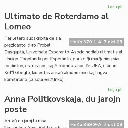
Legu pli
pri
Pli
Ultimato de Roterdamo al
me
Lomeo
de
Kal
Kni
Per letero subskribita de sia
HeKo 370 1-A, 7 okt 08
prezidanto, d-ro Probal
Dasgupta, Universala Esperanto-Asocio hodiaŭ ultimatis al
Unuiĝo Togolanda por Esperanto, por ke ĝi marĝenigu sian
fondinton, estraranon kaj A-komitatanon ĉe UEA, c-anon
Koﬃ Gbeglo, kiu estas ankaŭ akademiano kaj lingva
komitatano (la sola en Afriko).
Legu pli
pri
Ul
Anna Politkovskaja, du jarojn
de
poste
Ro
al
Lo
Antaŭ du jaroj la rusa
HeKo 369 9-A, 7 okt 08
ĵurnalistino Anna Politkovskaja