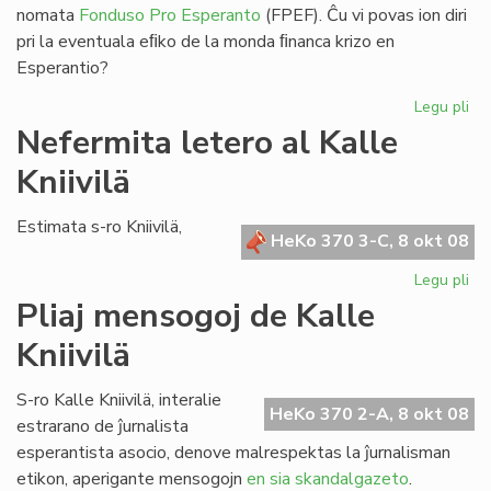
nomata
Fonduso Pro Esperanto
(FPEF). Ĉu vi povas ion diri
pri la eventuala eﬁko de la monda ﬁnanca krizo en
Esperantio?
Legu pli
pri
La
Nefermita letero al Kalle
mo
Kniivilä
fi
kri
kaj
Estimata s-ro Kniivilä,
HeKo 370 3-C, 8 okt 08
Es
Legu pli
pri
Ne
Pliaj mensogoj de Kalle
let
Kniivilä
al
Kal
Kni
S-ro Kalle Kniivilä, interalie
HeKo 370 2-A, 8 okt 08
estrarano de ĵurnalista
esperantista asocio, denove malrespektas la ĵurnalisman
etikon, aperigante mensogojn
en sia skandalgazeto
.