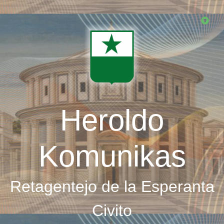
Skip
to
main
content
Heroldo
Komunikas
Retagentejo de la Esperanta
Civito