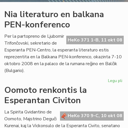
Nia literaturo en balkana
PEN-konferenco
Per la partopreno de Ljubomir
HeKo 371 1-B, 11 okt 08
Trifonĉovski, sekretario de
Esperanta PEN-Centro, la esperanta literaturo estis
reprezentita en la Balkana PEN-konferenco, okazinta 7-10
oktobro 2008 en la palaco de la rumana reĝino en Balĉik
(Bulgario).
Legu pli
pri
Ni
Oomoto renkontis la
lit
Esperantan Civiton
en
ba
PE
La Spirita Gvidantino de
HeKo 370 9-C, 10 okt 08
ko
Oomoto, Majstrino Deguĉi
Kurenai, kaj la Vickonsulo de la Esperanta Civito, senatano