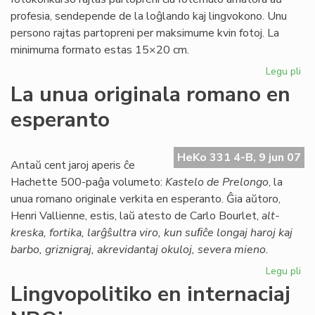
profesia, sendepende de la loĝlando kaj lingvokono. Unu
persono rajtas partopreni per maksimume kvin fotoj. La
minimuma formato estas 15×20 cm.
Legu pli
pri
Int
La unua originala romano en
fo
esperanto
HeKo 331 4-B, 9 jun 07
Antaŭ cent jaroj aperis ĉe
Hachette 500-paĝa volumeto:
Kastelo de Prelongo
, la
unua romano originale verkita en esperanto. Ĝia aŭtoro,
Henri Vallienne, estis, laŭ atesto de Carlo Bourlet,
alt-
kreska, fortika, larĝŝultra viro, kun suﬁĉe longaj haroj kaj
barbo, griznigraj, akrevidantaj okuloj, severa mieno.
Legu pli
pri
La
Lingvopolitiko en internaciaj
un