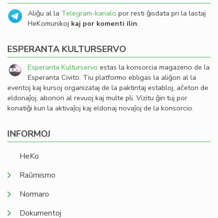
Aliĝu al la
Telegram-kanalo
por resti ĝisdata pri la lastaj
HeKomunikoj
kaj por komenti ilin
.
ESPERANTA KULTURSERVO
Esperanta Kulturservo
estas la konsorcia magazeno de la
Esperanta Civito. Tiu platformo ebligas la aliĝon al la
eventoj kaj kursoj organizataj de la paktintaj establoj, aĉeton de
eldonaĵoj, abonon al revuoj kaj multe pli. Vizitu ĝin tuj por
konatiĝi kun la aktivaĵoj kaj eldonaj novaĵoj de la konsorcio.
INFORMOJ
HeKo
Raŭmismo
Normaro
Dokumentoj