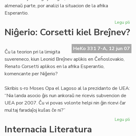
almenaŭ parte, por analizi la situacion de la afrika
Esperantio.
Legu pli
pri
His
Niĝerio: Corsetti kiel Breĵnev?
ana
po
la
HeKo 331 7-A, 12 jun 07
Ĉu la teorion pri la limigita
afr
suvereneco, kiun Leonid Breĵnev aplikis en Ĉeĥoslovakio,
Es
Renato Corsetti aplikos en la afrika Esperantio,
komencante per Niĝerio?
Skribis s-ro Moses Opa el Lagoso al la prezidanto de UEA:
“Nia landa asocio ĝis nun ankoraŭ ne ricevis subvencion de
UEA por 2007. Ĉu vi povas volonte helpi nin ĝin ricevi ĉar
multaj faradaĵoj kuŝas ĉe ni?”
Legu pli
pri
Niĝ
Internacia Literatura
Cor