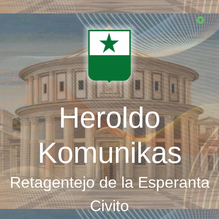
Skip
to
main
content
Heroldo
Komunikas
Retagentejo de la Esperanta
Civito