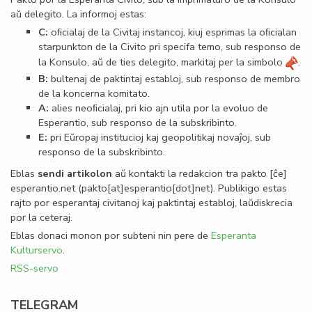
aŭ delegito. La informoj estas:
C:
oﬁcialaj de la Civitaj instancoj, kiuj esprimas la oﬁcialan
starpunkton de la Civito pri specifa temo, sub responso de
la Konsulo, aŭ de ties delegito, markitaj per la simbolo
.
B:
bultenaj de paktintaj establoj, sub responso de membro
de la koncerna komitato.
A:
alies neoﬁcialaj, pri kio ajn utila por la evoluo de
Esperantio, sub responso de la subskribinto.
E:
pri Eŭropaj institucioj kaj geopolitikaj novaĵoj, sub
responso de la subskribinto.
Eblas
sendi
artikolon
aŭ kontakti la redakcion tra
pakto
[ĉe]
esperantio
.
net
(pakto[at]esperantio[dot]net)
. Publikigo estas
rajto por esperantaj civitanoj kaj paktintaj establoj, laŭdiskrecia
por la ceteraj.
Eblas donaci monon por subteni nin pere de
Esperanta
Kulturservo
.
RSS-servo
TELEGRAM