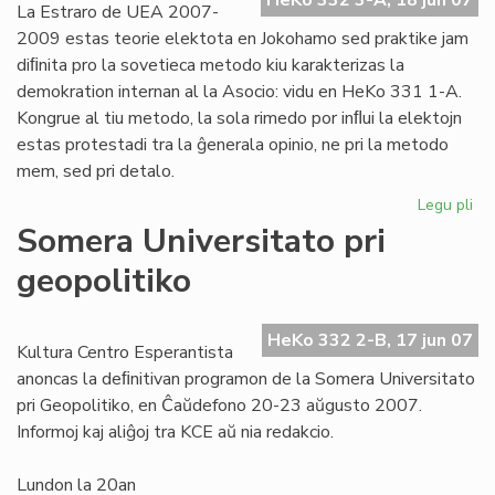
HeKo 332 3-A, 18 jun 07
La Estraro de UEA 2007-
2009 estas teorie elektota en Jokohamo sed praktike jam
diﬁnita pro la sovetieca metodo kiu karakterizas la
demokration internan al la Asocio: vidu en HeKo 331 1-A.
Kongrue al tiu metodo, la sola rimedo por inﬂui la elektojn
estas protestadi tra la ĝenerala opinio, ne pri la metodo
mem, sed pri detalo.
Legu pli
pri
Est
Somera Universitato pri
de
geopolitiko
UE
lu
fer
HeKo 332 2-B, 17 jun 07
kr
Kultura Centro Esperantista
ofe
anoncas la deﬁnitivan programon de la Somera Universitato
pri Geopolitiko, en Ĉaŭdefono 20-23 aŭgusto 2007.
Informoj kaj aliĝoj tra KCE aŭ nia redakcio.
Lundon la 20an