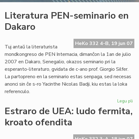
Literatura PEN-seminario en
Dakaro
HeKo 332 4-B, 19 jun 07
Tuj antaŭ la literaturista
mondkongreso de PEN Internacia, dimanĉon la 1an de julio
2007 en Dakaro, Senegalio, okazos seminario pri la
esperanto-literaturo, gvidata de c-ano prof. Giorgio Silfer.
La partopreno en la seminario estas senpaga, sed necesas
anonci sin ĉe s-ro Yacinthe Nicolas Badji, kiu estas la loka
referenculo.
Legu pli
pri
Lit
Estraro de UEA: ludo fermita,
PE
kroato ofendita
se
en
Da