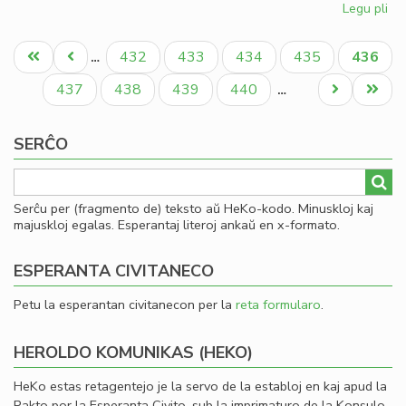
Legu pli
pri
St
Pagination
fir
Unua
Antaŭa
Paĝo
Paĝo
Paĝo
Paĝo
Aktual
432
433
434
435
436
…
de
paĝo
paĝo
paĝo
la
Paĝo
Paĝo
Paĝo
Paĝo
Next
Last
437
438
439
440
…
Ak
page
page
de
SERĈO
Es
Serĉu per (fragmento de) teksto aŭ HeKo-kodo. Minuskloj kaj
majuskloj egalas. Esperantaj literoj ankaŭ en x-formato.
ESPERANTA CIVITANECO
Petu la esperantan civitanecon per la
reta formularo
.
HEROLDO KOMUNIKAS (HEKO)
HeKo estas retagentejo je la servo de la establoj en kaj apud la
Pakto por la Esperanta Civito, sub la imprimaturo de la Konsulo