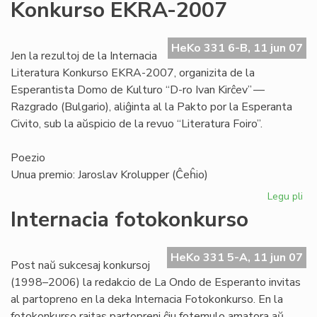
Konkurso EKRA-2007
kie
Br
HeKo 331 6-B, 11 jun 07
Jen la rezultoj de la Internacia
Literatura Konkurso EKRA-2007, organizita de la
Esperantista Domo de Kulturo “D-ro Ivan Kirĉev” —
Razgrado (Bulgario), aliĝinta al la Pakto por la Esperanta
Civito, sub la aŭspicio de la revuo “Literatura Foiro”.
Poezio
Unua premio: Jaroslav Krolupper (Ĉeĥio)
Legu pli
pri
Int
Internacia fotokonkurso
Lit
Ko
EK
HeKo 331 5-A, 11 jun 07
Post naŭ sukcesaj konkursoj
20
(1998–2006) la redakcio de La Ondo de Esperanto invitas
al partopreno en la deka Internacia Fotokonkurso. En la
fotokonkurso rajtas partopreni ĉiu fotemulo amatora aŭ