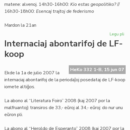
matene: alvenoj. 14h30-16h00:
Kio estas geopolitiko?
//
16h30-18h00:
Esencaj trajtoj de federismo
Mardon la 21an
Legu pli
pri
So
Internaciaj abontarifoj de LF-
Uni
koop
pri
geo
HeKo 332 1-B, 15 jun 07
Ekde la 1a de julio 2007 la
internaciaj abontarifoj de la periodaĵoj posedataj de LF-koop
iomete altiĝos.
La abono al “Literatura Foiro” 2008 (kaj 2007 por la
malfruantoj) transiros de 33,- eŭroj al 34,- eŭroj: do nur unu
eŭron pli.
La abono al “Heroldo de Esperanto” 2008 (kaj 2007 por la