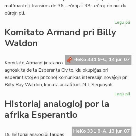
malfruantoj) transiros de 36,- eŭroj al 38,- eŭroj: do nur du
eŭrojn pli.
Legu pli
pri
Int
Komitato Armand pri Billy
abo
Waldon
de
LF-
ko
HeKo 331 9-C, 14 jun 07
Komitato Armand (instanco
agnoskita de la Esperanta Civito, kiu okupiĝas pri
esperantistoj en prizono) komunikas interesajn novaĵojn pri
Billy Ray Waldon, konata ankaŭ kiel N. I. Sequoyah.
Legu pli
pri
Ko
Historiaj analogioj por la
Ar
afrika Esperantio
pri
Bil
Wa
HeKo 331 8-A, 13 jun 07
Du historiaj analogioj taŭgas,