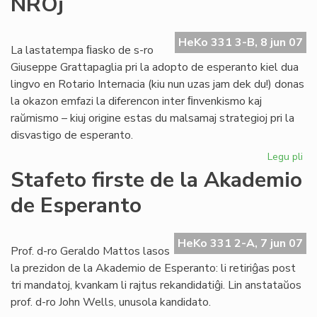
NROj
ori
ro
en
HeKo 331 3-B, 8 jun 07
es
La lastatempa ﬁasko de s-ro
Giuseppe Grattapaglia pri la adopto de esperanto kiel dua
lingvo en Rotario Internacia (kiu nun uzas jam dek du!) donas
la okazon emfazi la diferencon inter ﬁnvenkismo kaj
raŭmismo – kiuj origine estas du malsamaj strategioj pri la
disvastigo de esperanto.
Legu pli
pri
Lin
Stafeto firste de la Akademio
en
de Esperanto
int
NR
HeKo 331 2-A, 7 jun 07
Prof. d-ro Geraldo Mattos lasos
la prezidon de la Akademio de Esperanto: li retiriĝas post
tri mandatoj, kvankam li rajtus rekandidatiĝi. Lin anstataŭos
prof. d-ro John Wells, unusola kandidato.