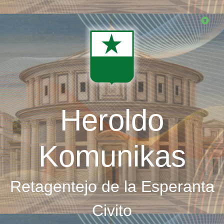
Skip
to
main
content
Heroldo
Komunikas
Retagentejo de la Esperanta
Civito