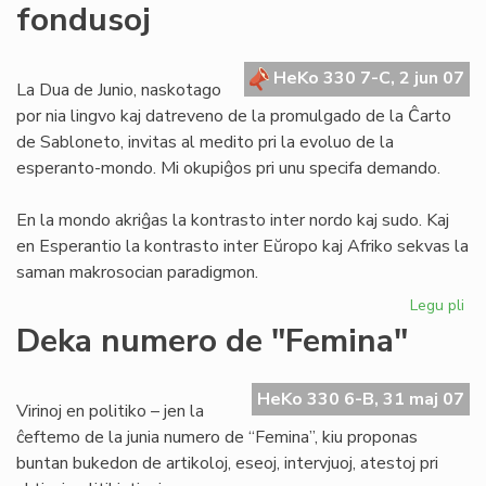
fondusoj
la
tra
de
HeKo 330 7-C, 2 jun 07
Ju
La Dua de Junio, naskotago
por nia lingvo kaj datreveno de la promulgado de la Ĉarto
de Sabloneto, invitas al medito pri la evoluo de la
esperanto-mondo. Mi okupiĝos pri unu specifa demando.
En la mondo akriĝas la kontrasto inter nordo kaj sudo. Kaj
en Esperantio la kontrasto inter Eŭropo kaj Afriko sekvas la
saman makrosocian paradigmon.
Legu pli
pri
Mo
Deka numero de "Femina"
ba
kaj
afr
HeKo 330 6-B, 31 maj 07
Virinoj en politiko – jen la
fo
ĉeftemo de la junia numero de “Femina”, kiu proponas
buntan bukedon de artikoloj, eseoj, intervjuoj, atestoj pri