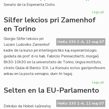
Senato de la Esperanta Civito.
Legu pli
pri
An
Silfer lekcios pri Zamenhof
se
en Torino
al
"Li
Fol
Giorgio Silfer lekcios pri
HeKo 330 2-A, 13 maj 07
Lazaro Ludoviko Zamenhof
kadre de la kurso pri interlingvistiko kaj esperantologio,
gvidata de prof. d-ro hab. Fabrizio Pennacchietti, morgaŭ
8h30-10h30 en la universitato de Torino, lingva instituto,
strato Giulia di Barolo 3/A. La Konsulo estos gastprofesoro
ankau en la posta semajno, dum tri tagoj.
Legu pli
pri
Sil
Selten en la EU-Parlamento
lek
pri
Za
HeKo 330 1-A, 11 maj 07
Dekduo da Nobel-laŭreatoj
en