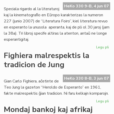
UE
HeKo 330 9-B, 4 jun 07
20
Speciala rigardo al la literaturoj
20
kaj la kinematograﬁo en Eŭropo karakterizas la numeron
227 (junio 2007) de “Literatura Foiro”, kiel literatura revuo
en esperanto la unusola aperanta, kaj de pli ol 30 jaroj (jam
la 38a). Tri libroj specife altiras la atenton, antaŭ ne longe
esperantigitaj.
Legu pli
pri
La
Fighiera malrespektis la
jun
tradicion de Jung
"Li
Foi
ape
HeKo 330 8-B, 3 jun 07
Gian Carlo Fighiera, aĉetinte de
Teo Jung la gazeton “Heroldo de Esperanto” en 1961,
fakte malrespektis ĝian tradicion. Ni faru kelkajn komparojn.
Legu pli
pri
Fig
Mondaj bankoj kaj afrikaj
ma