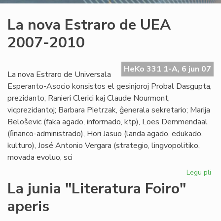
La nova Estraro de UEA
2007-2010
HeKo 331 1-A, 6 jun 07
La nova Estraro de Universala
Esperanto-Asocio konsistos el gesinjoroj Probal Dasgupta,
prezidanto; Ranieri Clerici kaj Claude Nourmont,
vicprezidantoj; Barbara Pietrzak, ĝenerala sekretario; Marija
Beloševic (faka agado, informado, ktp), Loes Demmendaal
(ﬁnanco-administrado), Hori Jasuo (landa agado, edukado,
kulturo), José Antonio Vergara (strategio, lingvopolitiko,
movada evoluo, sci
Legu pli
pri
La
La junia "Literatura Foiro"
no
aperis
Est
de