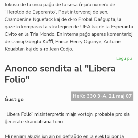
fokuso de la unua paĝo de la sesa ĉi-jara numero de
“Heroldo de Esperanto”. Post intervenoj de sen.
Chamberline Nguefack kaj de d-ro Probal Daŝgupta, la
gazeto komparas la strategiojn de UEA kaj de la Esperanta
Civito en la Tria Mondo. En interna paĝo aperas komentarioj
de c-anoj Gbeglo Koﬃ, Prince Henry Oguinye, Antoine
Kouablan kaj de s-ro Jean Codjo.
Legu pli
pri
He
Anonco sendita al "Libera
de
Folio"
Es
n-
ro
HeKo 330 3-A, 21 maj 07
6/
Ĝustigo
“Libera Folio” misinterpretis miajn vortojn, probable pro sia
ĝenerale skandalisma tono.
Mi neniam akuzis iun ajn pri defraŭdo en la elektoj por la