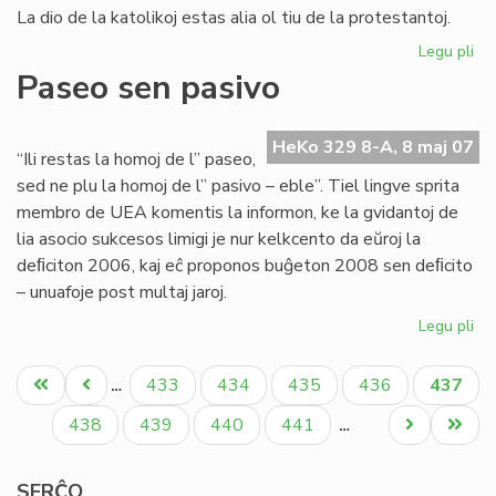
La dio de la katolikoj estas alia ol tiu de la protestantoj.
Legu pli
pri
Ok
Paseo sen pasivo
de
la
Eŭ
HeKo 329 8-A, 8 maj 07
“Ili restas la homoj de l” paseo,
Ta
sed ne plu la homoj de l” pasivo – eble”. Tiel lingve sprita
20
membro de UEA komentis la informon, ke la gvidantoj de
lia asocio sukcesos limigi je nur kelkcento da eŭroj la
deﬁciton 2006, kaj eĉ proponos buĝeton 2008 sen deﬁcito
– unuafoje post multaj jaroj.
Legu pli
pri
Pa
Pagination
se
Unua
Antaŭa
Paĝo
Paĝo
Paĝo
Paĝo
Aktual
433
434
435
436
437
…
pa
paĝo
paĝo
paĝo
Paĝo
Paĝo
Paĝo
Paĝo
Next
Last
438
439
440
441
…
page
page
SERĈO