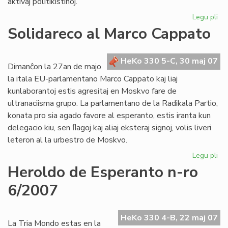
aktivaj politikistinoj.
Legu pli
pri
De
Solidareco al Marco Cappato
nu
de
"F
HeKo 330 5-C, 30 maj 07
Dimanĉon la 27an de majo
la itala EU-parlamentano Marco Cappato kaj liaj
kunlaborantoj estis agresitaj en Moskvo fare de
ultranaciisma grupo. La parlamentano de la Radikala Partio,
konata pro sia agado favore al esperanto, estis iranta kun
delegacio kiu, sen ﬂagoj kaj aliaj eksteraj signoj, volis liveri
leteron al la urbestro de Moskvo.
Legu pli
pri
So
Heroldo de Esperanto n-ro
al
6/2007
Ma
Ca
HeKo 330 4-B, 22 maj 07
La Tria Mondo estas en la