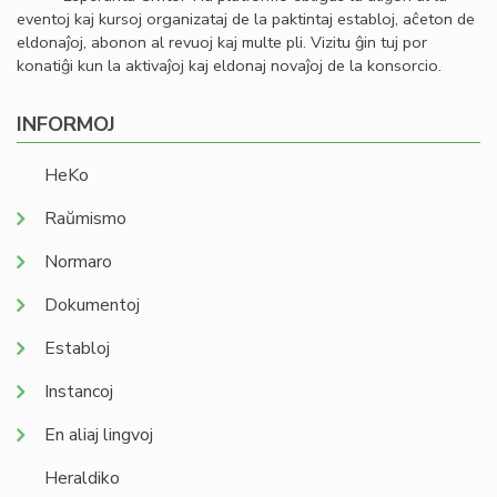
eventoj kaj kursoj organizataj de la paktintaj establoj, aĉeton de
eldonaĵoj, abonon al revuoj kaj multe pli. Vizitu ĝin tuj por
konatiĝi kun la aktivaĵoj kaj eldonaj novaĵoj de la konsorcio.
INFORMOJ
HeKo
Raŭmismo
Normaro
Dokumentoj
Establoj
Instancoj
En aliaj lingvoj
Heraldiko