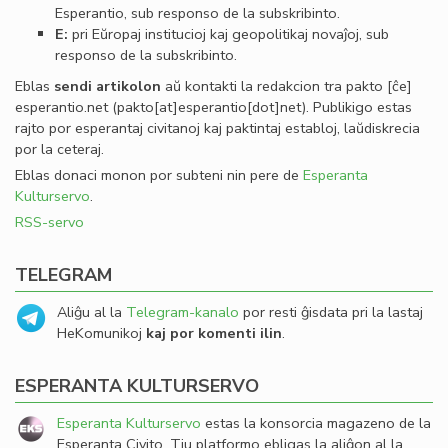
Esperantio, sub responso de la subskribinto.
E:
pri Eŭropaj institucioj kaj geopolitikaj novaĵoj, sub
responso de la subskribinto.
Eblas
sendi
artikolon
aŭ kontakti la redakcion tra
pakto
[ĉe]
esperantio
.
net
(pakto[at]esperantio[dot]net)
. Publikigo estas
rajto por esperantaj civitanoj kaj paktintaj establoj, laŭdiskrecia
por la ceteraj.
Eblas donaci monon por subteni nin pere de
Esperanta
Kulturservo
.
RSS-servo
TELEGRAM
Aliĝu al la
Telegram-kanalo
por resti ĝisdata pri la lastaj
HeKomunikoj
kaj por komenti ilin
.
ESPERANTA KULTURSERVO
Esperanta Kulturservo
estas la konsorcia magazeno de la
Esperanta Civito. Tiu platformo ebligas la aliĝon al la