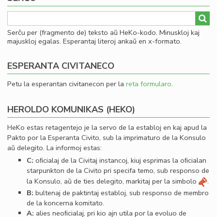
Serĉu per (fragmento de) teksto aŭ HeKo-kodo. Minuskloj kaj
majuskloj egalas. Esperantaj literoj ankaŭ en x-formato.
ESPERANTA CIVITANECO
Petu la esperantan civitanecon per la
reta formularo
.
HEROLDO KOMUNIKAS (HEKO)
HeKo estas retagentejo je la servo de la establoj en kaj apud la
Pakto por la Esperanta Civito, sub la imprimaturo de la Konsulo
aŭ delegito. La informoj estas:
C:
oﬁcialaj de la Civitaj instancoj, kiuj esprimas la oﬁcialan
starpunkton de la Civito pri specifa temo, sub responso de
la Konsulo, aŭ de ties delegito, markitaj per la simbolo
.
B:
bultenaj de paktintaj establoj, sub responso de membro
de la koncerna komitato.
A:
alies neoﬁcialaj, pri kio ajn utila por la evoluo de