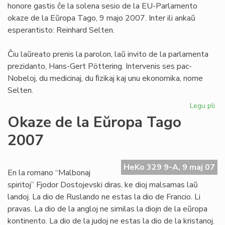
honore gastis ĉe la solena sesio de la EU-Parlamento
To
okaze de la Eŭropa Tago, 9 majo 2007. Inter ili ankaŭ
esperantisto: Reinhard Selten.
Ĉiu laŭreato prenis la parolon, laŭ invito de la parlamenta
prezidanto, Hans-Gert Pöttering. Intervenis ses pac-
Nobeloj, du medicinaj, du ﬁzikaj kaj unu ekonomika, nome
Selten.
Legu pli
pri
Se
Okaze de la Eŭropa Tago
en
2007
la
EU
Pa
HeKo 329 9-A, 9 maj 07
En la romano “Malbonaj
spiritoj” Fjodor Dostojevski diras, ke dioj malsamas laŭ
landoj. La dio de Ruslando ne estas la dio de Francio. Li
pravas. La dio de la angloj ne similas la diojn de la eŭropa
kontinento. La dio de la judoj ne estas la dio de la kristanoj.