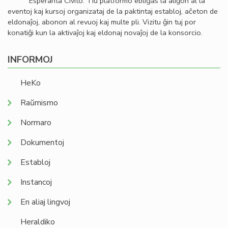
Esperanta Civito. Tiu platformo ebligas la aliĝon al la
eventoj kaj kursoj organizataj de la paktintaj establoj, aĉeton de
eldonaĵoj, abonon al revuoj kaj multe pli. Vizitu ĝin tuj por
konatiĝi kun la aktivaĵoj kaj eldonaj novaĵoj de la konsorcio.
INFORMOJ
HeKo
Raŭmismo
Normaro
Dokumentoj
Establoj
Instancoj
En aliaj lingvoj
Heraldiko