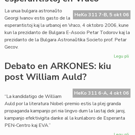
la
Kul
La unua bulgara astronaŭto
HeKo 311 7-B, 5 okt 06
Se
Georgi Ivanov estis gasto de la
de
esperantistoj kaj la urbanoj en Vraco, 4 oktobro 2006, kune
KC
kun la prezidanto de Bulgara E-Asocio Petar Todorov kaj la
prezidanto de la Bulgara Astronaŭtika Societo prof. Petar
Gecov.
Legu pli
pri
As
Debato en ARKONES: kiu
int
post William Auld?
esp
en
Vr
HeKo 311 6-A, 4 okt 06
“La kandidatigo de William
Auld por la literatura Nobel-premio estis la plej granda
propaganda kampanjo pri nia lingvo dum la lastaj dek jaroj,
kampanjo efektivigita danke al la kunlaboro de Esperanta
PEN-Centro kaj EVA.”
Legu pli
pri