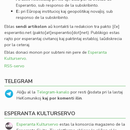
Esperantio, sub responso de la subskribinto.
E:
pri Eŭropaj institucioj kaj geopolitikaj novaĵoj, sub
responso de la subskribinto.
Eblas
sendi
artikolon
aŭ kontakti la redakcion tra
pakto
[ĉe]
esperantio
.
net
(pakto[at]esperantio[dot]net)
. Publikigo estas
rajto por esperantaj civitanoj kaj paktintaj establoj, laŭdiskrecia
por la ceteraj.
Eblas donaci monon por subteni nin pere de
Esperanta
Kulturservo
.
RSS-servo
TELEGRAM
Aliĝu al la
Telegram-kanalo
por resti ĝisdata pri la lastaj
HeKomunikoj
kaj por komenti ilin
.
ESPERANTA KULTURSERVO
Esperanta Kulturservo
estas la konsorcia magazeno de la