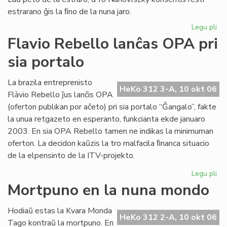
estrarano ĝis la ﬁno de la nuna jaro.
Legu pli
pri
Joz
Flavio Rebello lanĉas OPA pri
Ba
sia portalo
es
la
no
La brazila entreprenisto
HeKo 312 3-A, 10 okt 06
pr
Flàvio Rebello ĵus lanĉis OPA
de
(oferton publikan por aĉeto) pri sia portalo “Ĝangalo”, fakte
HE
la unua retgazeto en esperanto, funkcianta ekde januaro
2003. En sia OPA Rebello tamen ne indikas la minimuman
oferton. La decidon kaŭzis la tro malfacila ﬁnanca situacio
de la elpensinto de la ITV-projekto.
Legu pli
pri
Fla
Mortpuno en la nuna mondo
Re
la
Hodiaŭ estas la Kvara Monda
OP
HeKo 312 2-A, 10 okt 06
Tago kontraŭ la mortpuno. En
pri