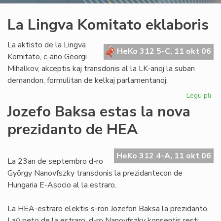
La Lingva Komitato eklaboris
La aktisto de la Lingva
HeKo 312 5-C, 11 okt 06
Komitato, c-ano Georgi
Mihalkov, akceptis kaj transdonis al la LK-anoj la suban
demandon, formulitan de kelkaj parlamentanoj:
Legu pli
pri
La
Jozefo Baksa estas la nova
Li
prezidanto de HEA
Ko
ekl
HeKo 312 4-A, 11 okt 06
La 23an de septembro d-ro
György Nanovfszky transdonis la prezidantecon de
Hungaria E-Asocio al la estraro.
La HEA-estraro elektis s-ron Jozefon Baksa la prezidanto.
Laŭ peto de la estraro, d-ro Nanovfszky konsentis resti