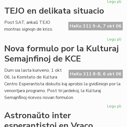
Legu pli
pri
Ho
TEJO en delikata situacio
al
An
Post SAT, ankaŭ TEJO
Pol
HeKo 311 9-A, 7 okt 06
montras signojn de krizo.
Legu pli
pri
TE
Nova formulo por la Kulturaj
en
Semajnfinoj de KCE
del
sit
Dum sia lasta kunveno, 1 okt
HeKo 311 8-B, 6 okt 06
06, la Komitato de Kultura
Centro Esperantista diskutis kaj aprobis la gvidliniojn por la
venontjara programo. Post tri jardekoj, la Kulturaj
Semajnﬁnoj ricevos novan formulon.
Legu pli
pri
No
Astronaŭto inter
fo
esperantistoj en Vraco
po