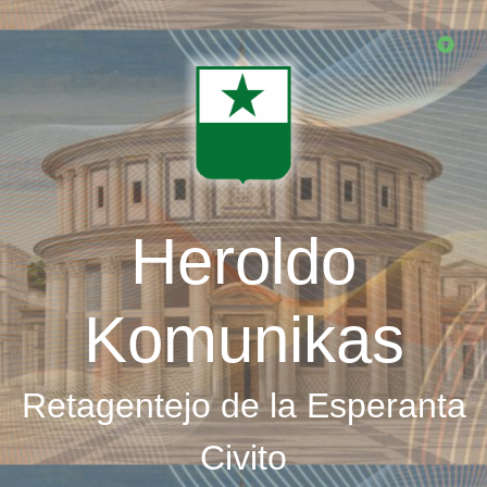
Skip
to
main
content
Heroldo
Komunikas
Retagentejo de la Esperanta
Civito