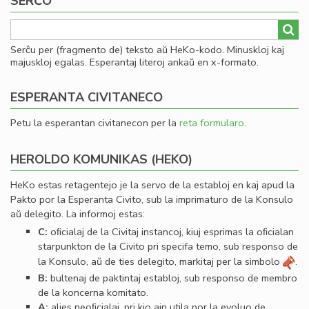
SERĈO
Serĉu per (fragmento de) teksto aŭ HeKo-kodo. Minuskloj kaj
majuskloj egalas. Esperantaj literoj ankaŭ en x-formato.
ESPERANTA CIVITANECO
Petu la esperantan civitanecon per la
reta formularo
.
HEROLDO KOMUNIKAS (HEKO)
HeKo estas retagentejo je la servo de la establoj en kaj apud la
Pakto por la Esperanta Civito, sub la imprimaturo de la Konsulo
aŭ delegito. La informoj estas:
C:
oﬁcialaj de la Civitaj instancoj, kiuj esprimas la oﬁcialan
starpunkton de la Civito pri specifa temo, sub responso de
la Konsulo, aŭ de ties delegito, markitaj per la simbolo
.
B:
bultenaj de paktintaj establoj, sub responso de membro
de la koncerna komitato.
A:
alies neoﬁcialaj, pri kio ajn utila por la evoluo de