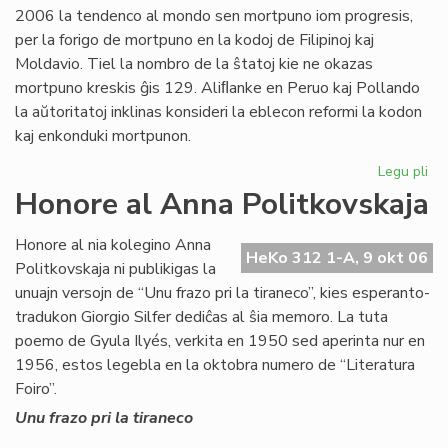
2006 la tendenco al mondo sen mortpuno iom progresis,
sia
per la forigo de mortpuno en la kodoj de Filipinoj kaj
por
Moldavio. Tiel la nombro de la ŝtatoj kie ne okazas
mortpuno kreskis ĝis 129. Aliﬂanke en Peruo kaj Pollando
la aŭtoritatoj inklinas konsideri la eblecon reformi la kodon
kaj enkonduki mortpunon.
Legu pli
pri
Mo
Honore al Anna Politkovskaja
en
la
Honore al nia kolegino Anna
nu
HeKo 312 1-A, 9 okt 06
Politkovskaja ni publikigas la
mo
unuajn versojn de “Unu frazo pri la tiraneco”, kies esperanto-
tradukon Giorgio Silfer dediĉas al ŝia memoro. La tuta
poemo de Gyula Ilyés, verkita en 1950 sed aperinta nur en
1956, estos legebla en la oktobra numero de “Literatura
Foiro”.
Unu frazo pri la tiraneco