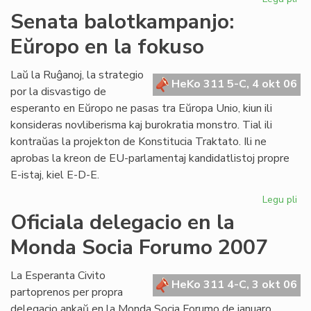
De
Senata balotkampanjo:
en
Eŭropo en la fokuso
AR
kiu
po
Laŭ la Ruĝanoj, la strategio
HeKo 311 5-C, 4 okt 06
Wi
por la disvastigo de
Au
esperanto en Eŭropo ne pasas tra Eŭropa Unio, kiun ili
konsideras novliberisma kaj burokratia monstro. Tial ili
kontraŭas la projekton de Konstitucia Traktato. Ili ne
aprobas la kreon de EU-parlamentaj kandidatlistoj propre
E-istaj, kiel E-D-E.
Legu pli
pri
Se
Oficiala delegacio en la
ba
Monda Socia Forumo 2007
Eŭ
en
la
La Esperanta Civito
HeKo 311 4-C, 3 okt 06
fo
partoprenos per propra
delegacio ankaŭ en la Monda Socia Forumo de januaro