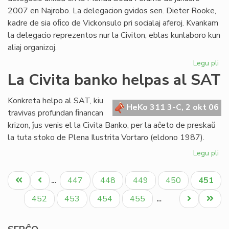
2007 en Najrobo. La delegacion gvidos sen. Dieter Rooke,
kadre de sia oﬁco de Vickonsulo pri socialaj aferoj. Kvankam
la delegacio reprezentos nur la Civiton, eblas kunlaboro kun
aliaj organizoj.
Legu pli
pri
Ofi
La Civita banko helpas al SAT
de
en
Konkreta helpo al SAT, kiu
la
HeKo 311 3-C, 2 okt 06
travivas profundan ﬁnancan
Mo
krizon, ĵus venis el la Civita Banko, per la aĉeto de preskaŭ
So
la tuta stoko de Plena Ilustrita Vortaro (eldono 1987).
Fo
20
Legu pli
pri
La
Pagination
Civ
Unua
Antaŭa
Paĝo
Paĝo
Paĝo
Paĝo
Aktual
447
448
449
450
451
…
ba
paĝo
paĝo
paĝo
he
Paĝo
Paĝo
Paĝo
Paĝo
Next
Last
452
453
454
455
…
al
page
page
SA