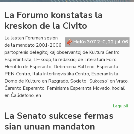
La Forumo konstatas la
kreskon de la Civito
La lastan Foruman sesion
HeKo 307 2-C, 22 jul 06
de la mandato 2001-2006
partoprenis delegitoj kaj observantoj de Kultura Centro
Esperantista, LF-koop, la redakcioj de Literatura Foiro,
Heroldo de Esperanto, Debrecena Bulteno, Esperanta
PEN-Centro, Itala Interlingvistika Centro, Esperantista
Domo de Kulturo en Razgrado, Societo “Sukceso” en Vraco,
Ĉarento Esperanto, Feminisma Esperanta Movado, hodiaŭ
en Ĉaŭdefono, en
Legu pli
pri
La
La Senato sukcese fermas
Fo
sian unuan mandaton
ko
la