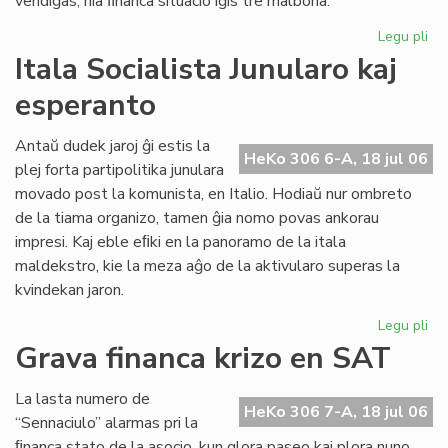
vendiĝas, nia ﬁnanca situacio iĝis tre malbona.
Legu pli
pri
Gr
Itala Socialista Junularo kaj
fi
esperanto
kri
en
Se
Antaŭ dudek jaroj ĝi estis la
HeKo 306 6-A, 18 jul 06
As
plej forta partipolitika junulara
Tu
movado post la komunista, en Italio. Hodiaŭ nur ombreto
de la tiama organizo, tamen ĝia nomo povas ankorau
impresi. Kaj eble eﬁki en la panoramo de la itala
maldekstro, kie la meza aĝo de la aktivularo superas la
kvindekan jaron.
Legu pli
pri
Ita
Grava financa krizo en SAT
Soc
Jun
La lasta numero de
kaj
HeKo 306 7-A, 18 jul 06
“Sennaciulo” alarmas pri la
es
ﬁnanca stato de la asocio, kun glora paseo kaj plora nuno,