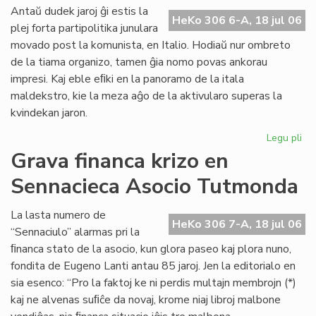
ali
Antaŭ dudek jaroj ĝi estis la
HeKo 306 6-A, 18 jul 06
al
plej forta partipolitika junulara
UE
movado post la komunista, en Italio. Hodiaŭ nur ombreto
de la tiama organizo, tamen ĝia nomo povas ankorau
impresi. Kaj eble eﬁki en la panoramo de la itala
maldekstro, kie la meza aĝo de la aktivularo superas la
kvindekan jaron.
Legu pli
pri
Ita
Grava financa krizo en
soc
Sennacieca Asocio Tutmonda
jun
kaj
es
La lasta numero de
HeKo 306 7-A, 18 jul 06
“Sennaciulo” alarmas pri la
ﬁnanca stato de la asocio, kun glora paseo kaj plora nuno,
fondita de Eugeno Lanti antau 85 jaroj. Jen la editorialo en
sia esenco: “Pro la faktoj ke ni perdis multajn membrojn (*)
kaj ne alvenas suﬁĉe da novaj, krome niaj libroj malbone