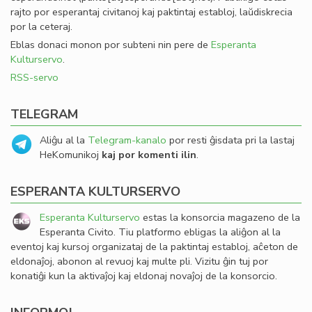
rajto por esperantaj civitanoj kaj paktintaj establoj, laŭdiskrecia
por la ceteraj.
Eblas donaci monon por subteni nin pere de
Esperanta
Kulturservo
.
RSS-servo
TELEGRAM
Aliĝu al la
Telegram-kanalo
por resti ĝisdata pri la lastaj
HeKomunikoj
kaj por komenti ilin
.
ESPERANTA KULTURSERVO
Esperanta Kulturservo
estas la konsorcia magazeno de la
Esperanta Civito. Tiu platformo ebligas la aliĝon al la
eventoj kaj kursoj organizataj de la paktintaj establoj, aĉeton de
eldonaĵoj, abonon al revuoj kaj multe pli. Vizitu ĝin tuj por
konatiĝi kun la aktivaĵoj kaj eldonaj novaĵoj de la konsorcio.