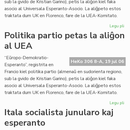
sub la gvido de Kristian Garino), petis la aliĝon kiel faka
asocio al Universala Esperanto-Asocio. La aliĝpeto estos
traktata dum UK en Florenco, fare de la UEA-Komitato.
Legu pli
pri
Pol
Politika partio petas la aliĝon
par
al UEA
pe
la
ali
“Eŭropo-Demokratio-
HeKo 306 8-A, 19 jul 06
al
Esperanto”, registrita en
UE
Francio kiel politika partio (almenaŭ en sudorienta regiono,
sub la gvido de Kristian Garino), petis la aliĝon kiel faka
asocio al Universala Esperanto-Asocio. La aliĝpeto estos
traktata dum UK en Florenco, fare de la UEA-Komitato.
Legu pli
pri
Pol
Itala socialista junularo kaj
par
esperanto
pe
la