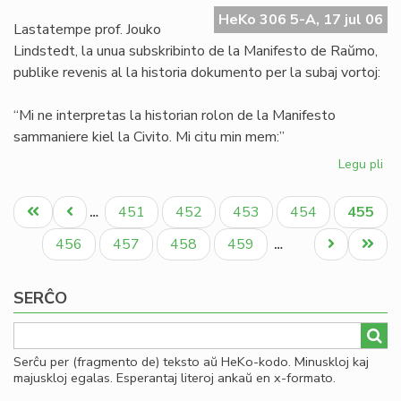
Ma
HeKo 306 5-A, 17 jul 06
de
Lastatempe prof. Jouko
Ra
Lindstedt, la unua subskribinto de la Manifesto de Raŭmo,
publike revenis al la historia dokumento per la subaj vortoj:
“Mi ne interpretas la historian rolon de la Manifesto
sammaniere kiel la Civito. Mi citu min mem:”
Legu pli
pri
La
Pagination
"er
Unua
Antaŭa
Paĝo
Paĝo
Paĝo
Paĝo
Aktual
451
452
453
454
455
…
en
paĝo
paĝo
paĝo
la
Paĝo
Paĝo
Paĝo
Paĝo
Next
Last
456
457
458
459
…
Ma
page
page
de
SERĈO
Ra
Serĉu per (fragmento de) teksto aŭ HeKo-kodo. Minuskloj kaj
majuskloj egalas. Esperantaj literoj ankaŭ en x-formato.