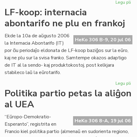
Legu pli
pri
Int
LF-koop: internacia
abo
abontarifo ne plu en frankoj
ne
plu
en
Ekde la 10a de aŭgusto 2006
HeKo 306 B-9, 20 jul 06
fra
la Internacia Abontarifo (IT)
por ĉiu periodaĵo eldonata de LF-koop baziĝos sur la eŭro,
kaj ne plu sur la svisa franko. Samtempe okazos adaptigo
de IT al la sendo- kaj produktokostoj, post kelkjara
stabileco laŭ la eŭrotarifo.
Legu pli
pri
LF-
Politika partio petas la aliĝon
ko
al UEA
int
abo
ne
“Eŭropo-Demokratio-
HeKo 306 8-A, 19 jul 06
plu
Esperanto”, registrita en
en
Francio kiel politika partio (almenaŭ en sudorienta regiono,
fra