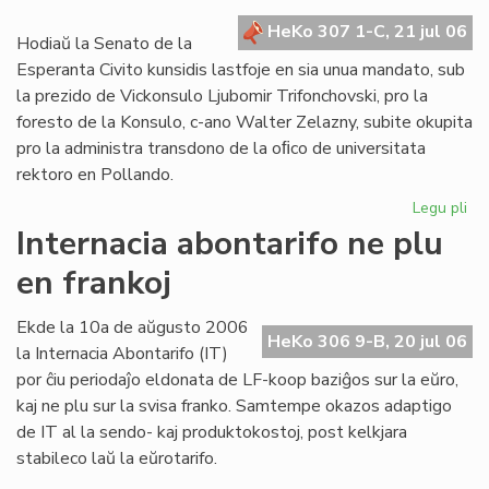
kr
HeKo 307 1-C, 21 jul 06
de
Hodiaŭ la Senato de la
la
Esperanta Civito kunsidis lastfoje en sia unua mandato, sub
Civ
la prezido de Vickonsulo Ljubomir Trifonchovski, pro la
foresto de la Konsulo, c-ano Walter Zelazny, subite okupita
pro la administra transdono de la oﬁco de universitata
rektoro en Pollando.
Legu pli
pri
La
Internacia abontarifo ne plu
Se
en frankoj
su
fe
sia
Ekde la 10a de aŭgusto 2006
HeKo 306 9-B, 20 jul 06
un
la Internacia Abontarifo (IT)
ma
por ĉiu periodaĵo eldonata de LF-koop baziĝos sur la eŭro,
kaj ne plu sur la svisa franko. Samtempe okazos adaptigo
de IT al la sendo- kaj produktokostoj, post kelkjara
stabileco laŭ la eŭrotarifo.