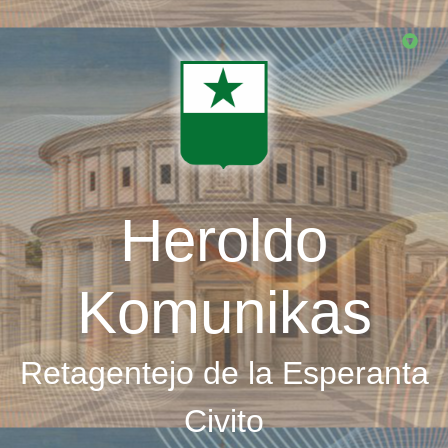
Skip
to
main
content
Heroldo
Komunikas
Retagentejo de la Esperanta
Civito