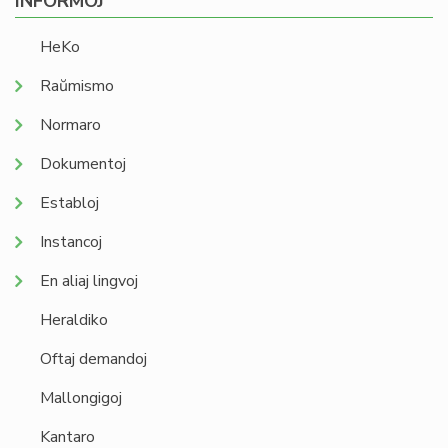
INFORMOJ
HeKo
Raŭmismo
Normaro
Dokumentoj
Establoj
Instancoj
En aliaj lingvoj
Heraldiko
Oftaj demandoj
Mallongigoj
Kantaro