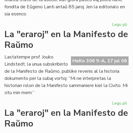
fondita de Eŭgeno Lanti antaŭ 85 jaroj. Jen la editorialo en
sia esenco:
Legu pli
pri
Gr
La "eraroj" en la Manifesto de
fi
Raŭmo
kri
en
SA
Lastatempe prof. Jouko
HeKo 306 5-A, 17 jul 06
Lindstedt, la unua subskribinto
de la Manifesto de Raŭmo, publike revenis al la historia
dokumento per la subaj vortoj: “Mi ne interpretas la
historian rolon de la Manifesto sammaniere kiel la Civito. Mi
citu min mem:”
Legu pli
pri
La
La "eraroj" en la Manifesto de
"er
Raŭmo
en
la