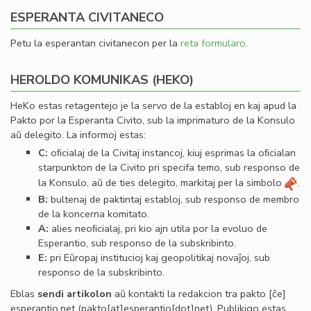
ESPERANTA CIVITANECO
Petu la esperantan civitanecon per la
reta formularo
.
HEROLDO KOMUNIKAS (HEKO)
HeKo estas retagentejo je la servo de la establoj en kaj apud la
Pakto por la Esperanta Civito, sub la imprimaturo de la Konsulo
aŭ delegito. La informoj estas:
C:
oﬁcialaj de la Civitaj instancoj, kiuj esprimas la oﬁcialan
starpunkton de la Civito pri specifa temo, sub responso de
la Konsulo, aŭ de ties delegito, markitaj per la simbolo
.
B:
bultenaj de paktintaj establoj, sub responso de membro
de la koncerna komitato.
A:
alies neoﬁcialaj, pri kio ajn utila por la evoluo de
Esperantio, sub responso de la subskribinto.
E:
pri Eŭropaj institucioj kaj geopolitikaj novaĵoj, sub
responso de la subskribinto.
Eblas
sendi
artikolon
aŭ kontakti la redakcion tra
pakto
[ĉe]
esperantio
.
net
(pakto[at]esperantio[dot]net)
. Publikigo estas