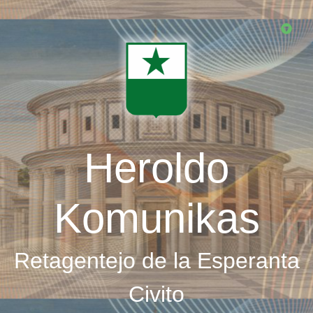
Skip
to
main
content
Heroldo
Komunikas
Retagentejo de la Esperanta
Civito