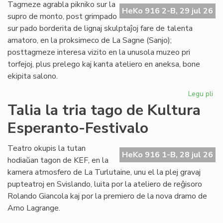
de
Tagmeze agrabla pikniko sur la
HeKo 916 2-B, 29 jul 26
Kul
supro de monto, post grimpado
Es
sur pado borderita de lignaj skulptaĵoj fare de talenta
Fes
amatoro, en la proksimeco de La Sagne (Sanjo);
posttagmeze interesa vizito en la unusola muzeo pri
torfejoj, plus prelego kaj kanta ateliero en aneksa, bone
ekipita salono.
Legu pli
pri
De
Talia la tria tago de Kultura
la
Esperanto-Festivalo
kv
ta
de
Teatro okupis la tutan
HeKo 916 1-B, 28 jul 26
Kul
hodiaŭan tagon de KEF, en la
Es
kamera atmosfero de La Turlutaine, unu el la plej gravaj
Fes
pupteatroj en Svislando, luita por la ateliero de reĝisoro
Rolando Giancola kaj por la premiero de la nova dramo de
Arno Lagrange.