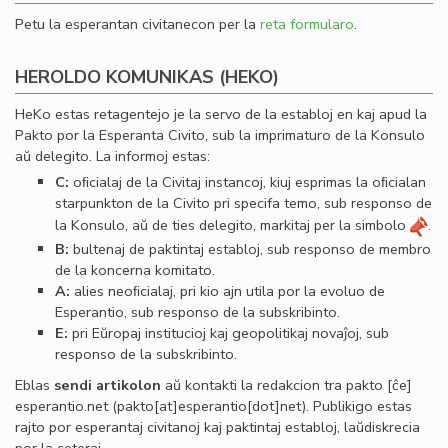
Petu la esperantan civitanecon per la
reta formularo
.
HEROLDO KOMUNIKAS (HEKO)
HeKo estas retagentejo je la servo de la establoj en kaj apud la
Pakto por la Esperanta Civito, sub la imprimaturo de la Konsulo
aŭ delegito. La informoj estas:
C:
oﬁcialaj de la Civitaj instancoj, kiuj esprimas la oﬁcialan
starpunkton de la Civito pri specifa temo, sub responso de
la Konsulo, aŭ de ties delegito, markitaj per la simbolo
.
B:
bultenaj de paktintaj establoj, sub responso de membro
de la koncerna komitato.
A:
alies neoﬁcialaj, pri kio ajn utila por la evoluo de
Esperantio, sub responso de la subskribinto.
E:
pri Eŭropaj institucioj kaj geopolitikaj novaĵoj, sub
responso de la subskribinto.
Eblas
sendi
artikolon
aŭ kontakti la redakcion tra
pakto
[ĉe]
esperantio
.
net
(pakto[at]esperantio[dot]net)
. Publikigo estas
rajto por esperantaj civitanoj kaj paktintaj establoj, laŭdiskrecia