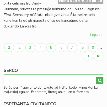
HeKo 915 6-E, 25 jul 26
UE
brita ĉefministro, Andy
se
Burnham, reliefas la prestiĝa nomumo de Louise Haigh kiel
ve
First Secretary of State
, nialingve Unua Ŝtatsekretario,
do
kune kun la eĉ pli majesta oﬁco de kanceliero de la
duklando Lankastro.
Legu pli
pri
Al
Pagination
pe
Aktuala
Paĝo
Paĝo
Paĝo
Paĝo
Paĝo
Paĝo
Paĝo
Paĝo
1
2
3
4
5
6
7
8
9
…
po
paĝo
kon
Next
Last
ko
page
page
SERĈO
Serĉu per (fragmento de) teksto aŭ HeKo-kodo. Minuskloj kaj
majuskloj egalas. Esperantaj literoj ankaŭ en x-formato.
ESPERANTA CIVITANECO