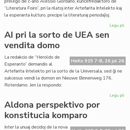
prelego de c-ano Alessio Giordano, kunĉefredaktoro de
“Literatura Foiro”, pri la rilatoj inter Artefarita Intelekto kaj
la esperanta kulturo, precipe la literaturaj periodaĵoj.
Legu pli
pri
Em
AI pri la sorto de UEA sen
un
vendita domo
ta
de
Kul
La redakcio de “Heroldo de
HeKo 915 7-B, 26 jul 26
Es
Esperanto” demandis al
Fes
Artefarita Intelekto pri la sorto de la Universala, sed ĝi ne
sukcesus vendi la domon en Nieuwe Binnenweg 176,
Roterdamo. Jen la respondo:
Legu pli
pri
AI
Aldona perspektivo por
pri
konstitucia komparo
la
sor
de
Inter la unuaj decidoj de la nova