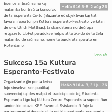
Do
Esence antiraŭmisma kaj
riv
HeKo 916 5-B, 2 aŭg 26
malamika kontraŭ la konsorcio
aŭ
de la Esperanta Civito (rifuzante eĉ objektivan kaj tial
riv
favoran raporton pri Kultura Esperanto-Festivalo, verkitan
de s-ro Ulrich Matthias), la skandalema nordeŭropa
retgazeto LibFol paradokse helpis al la likvido de la ĉefa
malamiko de raŭmismo, nome la burokrata aparato en
Roterdamo.
Legu pli
pri
La
Sukcesa 15a Kultura
pa
Esperanto-Festivalo
de
Lib
Organizante ĝin por la kvina
HeKo 916 4-B, 31 jul 26
fojo sinsekve, sen publikaj
subvencioj kaj des malpli el tradiciaj societoj, Studenta
Esperanta Ligo kaj Kultura Centro Esperantista superis ĉiun
landon kie okazis KEF, favore al Svislando: ĉi-foje la
partoprenantoj devenis el la eduklingvoj angla, esperanta,