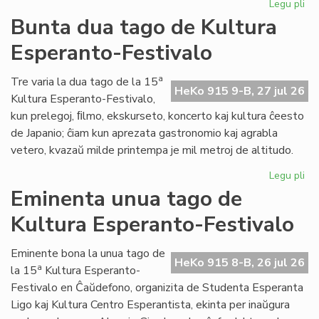
Legu pli
pri
Tal
Bunta dua tago de Kultura
la
Esperanto-Festivalo
tri
ta
de
a
Tre varia la dua tago de la 15
HeKo 915 9-B, 27 jul 26
Kul
Kultura Esperanto-Festivalo,
Es
kun prelegoj, ﬁlmo, ekskurseto, koncerto kaj kultura ĉeesto
Fes
de Japanio; ĉiam kun aprezata gastronomio kaj agrabla
vetero, kvazaŭ milde printempa je mil metroj de altitudo.
Legu pli
pri
Bu
Eminenta unua tago de
du
Kultura Esperanto-Festivalo
ta
de
Kul
Eminente bona la unua tago de
HeKo 915 8-B, 26 jul 26
Es
a
la 15
Kultura Esperanto-
Fes
Festivalo en Ĉaŭdefono, organizita de Studenta Esperanta
Ligo kaj Kultura Centro Esperantista, ekinta per inaŭgura