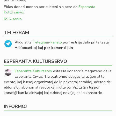
por la ceteraj.
Eblas donaci monon por subteni nin pere de
Esperanta
Kulturservo
.
RSS-servo
TELEGRAM
Aliĝu al la
Telegram-kanalo
por resti ĝisdata pri la lastaj
HeKomunikoj
kaj por komenti ilin
.
ESPERANTA KULTURSERVO
Esperanta Kulturservo
estas la konsorcia magazeno de la
Esperanta Civito. Tiu platformo ebligas la aliĝon al la
eventoj kaj kursoj organizataj de la paktintaj establoj, aĉeton de
eldonaĵoj, abonon al revuoj kaj multe pli. Vizitu ĝin tuj por
konatiĝi kun la aktivaĵoj kaj eldonaj novaĵoj de la konsorcio.
INFORMOJ