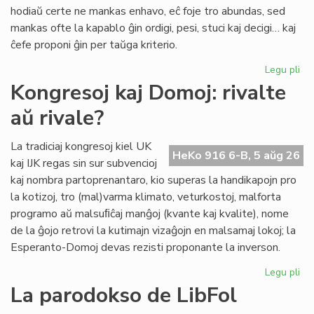
pri
hodiaŭ certe ne mankas enhavo, eĉ foje tro abundas, sed
lit
mankas ofte la kapablo ĝin ordigi, pesi, stuci kaj decigi… kaj
ĉefe proponi ĝin per taŭga kriterio.
Legu pli
pri
Lit
Kongresoj kaj Domoj: rivalte
Foi
aŭ rivale?
34
kul
ku
La tradiciaj kongresoj kiel UK
HeKo 916 6-B, 5 aŭg 26
kri
kaj IJK regas sin sur subvencioj
kaj nombra partoprenantaro, kio superas la handikapojn pro
la kotizoj, tro (mal)varma klimato, veturkostoj, malforta
programo aŭ malsuﬁĉaj manĝoj (kvante kaj kvalite), nome
de la ĝojo retrovi la kutimajn vizaĝojn en malsamaj lokoj; la
Esperanto-Domoj devas rezisti proponante la inverson.
Legu pli
pri
Ko
La parodokso de LibFol
kaj