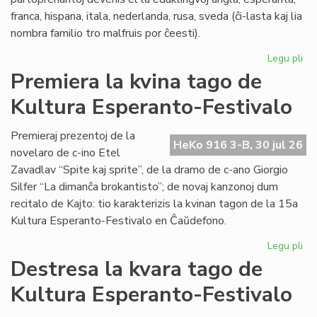
franca, hispana, itala, nederlanda, rusa, sveda (ĉi-lasta kaj lia
nombra familio tro malfruis por ĉeesti).
Legu pli
pri
Su
Premiera la kvina tago de
15
Kultura Esperanto-Festivalo
Kul
Es
Fes
Premieraj prezentoj de la
HeKo 916 3-B, 30 jul 26
novelaro de c-ino Etel
Zavadlav “Spite kaj sprite”, de la dramo de c-ano Giorgio
Silfer “La dimanĉa brokantisto”; de novaj kanzonoj dum
recitalo de Kajto: tio karakterizis la kvinan tagon de la 15a
Kultura Esperanto-Festivalo en Ĉaŭdefono.
Legu pli
pri
Pr
Destresa la kvara tago de
la
Kultura Esperanto-Festivalo
kvi
ta