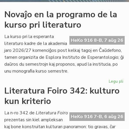
Novaĵo en la programo de la
kurso pri literaturo
La kurso pri la esperanta
HeKo 916 8-B, 7 aŭg 26
literaturo kadre de la akademia
jaro 2026/27 komenciĝos post kelkaj tagoj en Ĉaŭdefono,
tamen organizita de Esplora Instituto de Esperantologio; ĝi
daŭros du semestrojn kaj proponos, apud la institucia, po
unu monograﬁa kurso semestre.
Legu pli
pri
No
Literatura Foiro 342: kulturo
en
kun kriterio
la
pr
de
La n-ro 342 de
Literatura Foiro
HeKo 916 7-B, 6 aŭg 26
la
prezentas sin kiel ampleksan
ku
kaj bone konstruitan kulturan panoramon: tio gravas, ĉar