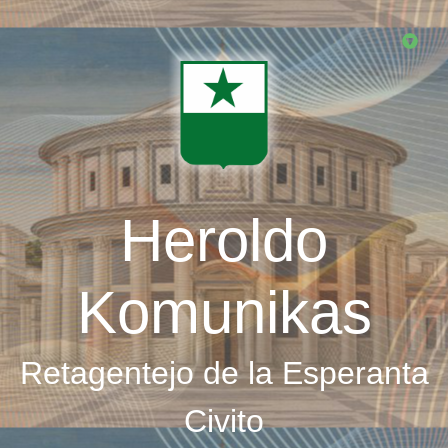
Skip
to
main
content
Heroldo
Komunikas
Retagentejo de la Esperanta
Civito