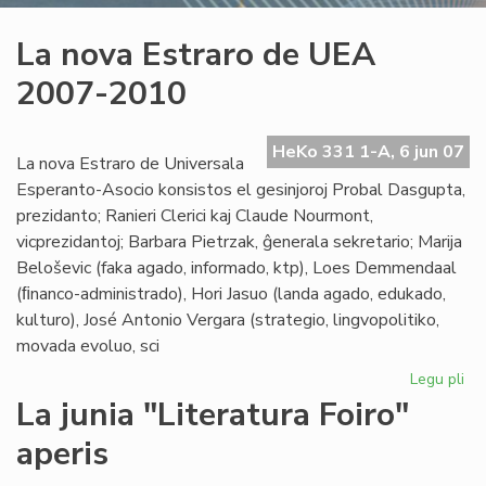
La nova Estraro de UEA
2007-2010
HeKo 331 1-A, 6 jun 07
La nova Estraro de Universala
Esperanto-Asocio konsistos el gesinjoroj Probal Dasgupta,
prezidanto; Ranieri Clerici kaj Claude Nourmont,
vicprezidantoj; Barbara Pietrzak, ĝenerala sekretario; Marija
Beloševic (faka agado, informado, ktp), Loes Demmendaal
(ﬁnanco-administrado), Hori Jasuo (landa agado, edukado,
kulturo), José Antonio Vergara (strategio, lingvopolitiko,
movada evoluo, sci
Legu pli
pri
La
La junia "Literatura Foiro"
no
aperis
Est
de