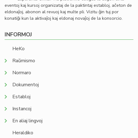
eventoj kaj kursoj organizataj de la paktintaj establoj, aĉeton de
eldonaĵoj, abonon al revuoj kaj multe pli. Vizitu ĝin tuj por
konatiĝi kun la aktivaĵoj kaj eldonaj novaĵoj de la konsorcio.
INFORMOJ
HeKo
Raŭmismo
Normaro
Dokumentoj
Establoj
Instancoj
En aliaj lingvoj
Heraldiko