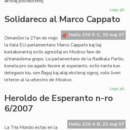
aktivaj politikistinoj.
Legu pli
pri
De
Solidareco al Marco Cappato
nu
de
"F
HeKo 330 5-C, 30 maj 07
Dimanĉon la 27an de majo
la itala EU-parlamentano Marco Cappato kaj liaj
kunlaborantoj estis agresitaj en Moskvo fare de
ultranaciisma grupo. La parlamentano de la Radikala Partio,
konata pro sia agado favore al esperanto, estis iranta kun
delegacio kiu, sen ﬂagoj kaj aliaj eksteraj signoj, volis liveri
leteron al la urbestro de Moskvo.
Legu pli
pri
So
Heroldo de Esperanto n-ro
al
6/2007
Ma
Ca
HeKo 330 4-B, 22 maj 07
La Tria Mondo estas en la