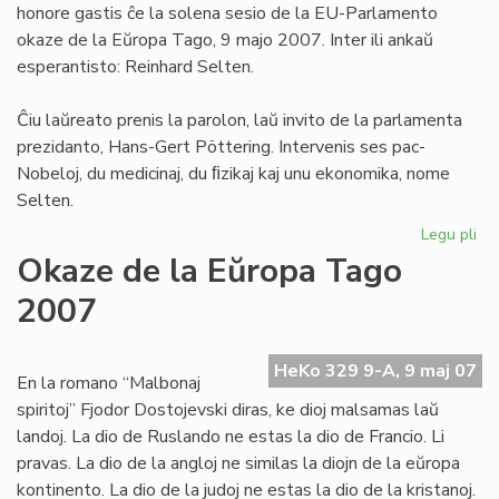
honore gastis ĉe la solena sesio de la EU-Parlamento
To
okaze de la Eŭropa Tago, 9 majo 2007. Inter ili ankaŭ
esperantisto: Reinhard Selten.
Ĉiu laŭreato prenis la parolon, laŭ invito de la parlamenta
prezidanto, Hans-Gert Pöttering. Intervenis ses pac-
Nobeloj, du medicinaj, du ﬁzikaj kaj unu ekonomika, nome
Selten.
Legu pli
pri
Se
Okaze de la Eŭropa Tago
en
2007
la
EU
Pa
HeKo 329 9-A, 9 maj 07
En la romano “Malbonaj
spiritoj” Fjodor Dostojevski diras, ke dioj malsamas laŭ
landoj. La dio de Ruslando ne estas la dio de Francio. Li
pravas. La dio de la angloj ne similas la diojn de la eŭropa
kontinento. La dio de la judoj ne estas la dio de la kristanoj.