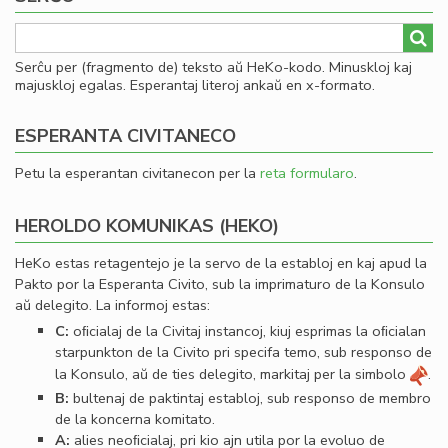
Serĉu per (fragmento de) teksto aŭ HeKo-kodo. Minuskloj kaj
majuskloj egalas. Esperantaj literoj ankaŭ en x-formato.
ESPERANTA CIVITANECO
Petu la esperantan civitanecon per la
reta formularo
.
HEROLDO KOMUNIKAS (HEKO)
HeKo estas retagentejo je la servo de la establoj en kaj apud la
Pakto por la Esperanta Civito, sub la imprimaturo de la Konsulo
aŭ delegito. La informoj estas:
C:
oﬁcialaj de la Civitaj instancoj, kiuj esprimas la oﬁcialan
starpunkton de la Civito pri specifa temo, sub responso de
la Konsulo, aŭ de ties delegito, markitaj per la simbolo
.
B:
bultenaj de paktintaj establoj, sub responso de membro
de la koncerna komitato.
A:
alies neoﬁcialaj, pri kio ajn utila por la evoluo de