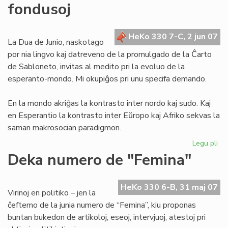
fondusoj
la
tra
de
HeKo 330 7-C, 2 jun 07
Ju
La Dua de Junio, naskotago
por nia lingvo kaj datreveno de la promulgado de la Ĉarto
de Sabloneto, invitas al medito pri la evoluo de la
esperanto-mondo. Mi okupiĝos pri unu specifa demando.
En la mondo akriĝas la kontrasto inter nordo kaj sudo. Kaj
en Esperantio la kontrasto inter Eŭropo kaj Afriko sekvas la
saman makrosocian paradigmon.
Legu pli
pri
Mo
Deka numero de "Femina"
ba
kaj
afr
HeKo 330 6-B, 31 maj 07
Virinoj en politiko – jen la
fo
ĉeftemo de la junia numero de “Femina”, kiu proponas
buntan bukedon de artikoloj, eseoj, intervjuoj, atestoj pri