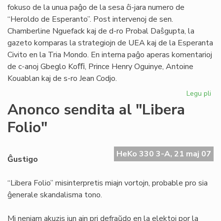
fokuso de la unua paĝo de la sesa ĉi-jara numero de
“Heroldo de Esperanto”. Post intervenoj de sen.
Chamberline Nguefack kaj de d-ro Probal Daŝgupta, la
gazeto komparas la strategiojn de UEA kaj de la Esperanta
Civito en la Tria Mondo. En interna paĝo aperas komentarioj
de c-anoj Gbeglo Koﬃ, Prince Henry Oguinye, Antoine
Kouablan kaj de s-ro Jean Codjo.
Legu pli
pri
He
Anonco sendita al "Libera
de
Folio"
Es
n-
ro
HeKo 330 3-A, 21 maj 07
6/
Ĝustigo
“Libera Folio” misinterpretis miajn vortojn, probable pro sia
ĝenerale skandalisma tono.
Mi neniam akuzis iun ajn pri defraŭdo en la elektoj por la