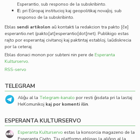
Esperantio, sub responso de la subskribinto.
E:
pri Eŭropaj institucioj kaj geopolitikaj novaĵoj, sub
responso de la subskribinto.
Eblas
sendi
artikolon
aŭ kontakti la redakcion tra
pakto
[ĉe]
esperantio
.
net
(pakto[at]esperantio[dot]net)
. Publikigo estas
rajto por esperantaj civitanoj kaj paktintaj establoj, laŭdiskrecia
por la ceteraj.
Eblas donaci monon por subteni nin pere de
Esperanta
Kulturservo
.
RSS-servo
TELEGRAM
Aliĝu al la
Telegram-kanalo
por resti ĝisdata pri la lastaj
HeKomunikoj
kaj por komenti ilin
.
ESPERANTA KULTURSERVO
Esperanta Kulturservo
estas la konsorcia magazeno de la
Esperanta Civito. Tiu platformo ebligas la aliĝon al la