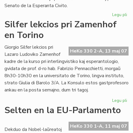
Senato de la Esperanta Civito.
Legu pli
pri
An
Silfer lekcios pri Zamenhof
se
en Torino
al
"Li
Fol
Giorgio Silfer lekcios pri
HeKo 330 2-A, 13 maj 07
Lazaro Ludoviko Zamenhof
kadre de la kurso pri interlingvistiko kaj esperantologio,
gvidata de prof. d-ro hab. Fabrizio Pennacchietti, morgaŭ
8h30-10h30 en la universitato de Torino, lingva instituto,
strato Giulia di Barolo 3/A. La Konsulo estos gastprofesoro
ankau en la posta semajno, dum tri tagoj.
Legu pli
pri
Sil
Selten en la EU-Parlamento
lek
pri
Za
HeKo 330 1-A, 11 maj 07
Dekduo da Nobel-laŭreatoj
en