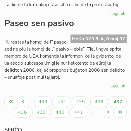
La dio de la katolikoj estas alia ol tiu de la protestantoj.
Legu pli
pri
Ok
Paseo sen pasivo
de
la
Eŭ
HeKo 329 8-A, 8 maj 07
“Ili restas la homoj de l” paseo,
Ta
sed ne plu la homoj de l” pasivo – eble”. Tiel lingve sprita
20
membro de UEA komentis la informon, ke la gvidantoj de
lia asocio sukcesos limigi je nur kelkcento da eŭroj la
deﬁciton 2006, kaj eĉ proponos buĝeton 2008 sen deﬁcito
– unuafoje post multaj jaroj.
Legu pli
pri
Pa
Pagination
se
Unua
Antaŭa
Paĝo
Paĝo
Paĝo
Paĝo
Aktual
433
434
435
436
437
…
pa
paĝo
paĝo
paĝo
Paĝo
Paĝo
Paĝo
Paĝo
Next
Last
438
439
440
441
…
page
page
SERĈO