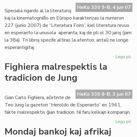
UE
HeKo 330 9-B, 4 jun 07
20
Speciala rigardo al la literaturoj
20
kaj la kinematograﬁo en Eŭropo karakterizas la numeron
227 (junio 2007) de “Literatura Foiro”, kiel literatura revuo
en esperanto la unusola aperanta, kaj de pli ol 30 jaroj (jam
la 38a). Tri libroj specife altiras la atenton, antaŭ ne longe
esperantigitaj.
Legu pli
pri
La
Fighiera malrespektis la
jun
tradicion de Jung
"Li
Foi
ape
HeKo 330 8-B, 3 jun 07
Gian Carlo Fighiera, aĉetinte de
Teo Jung la gazeton “Heroldo de Esperanto” en 1961,
fakte malrespektis ĝian tradicion. Ni faru kelkajn komparojn.
Legu pli
pri
Fig
Mondaj bankoj kaj afrikaj
ma