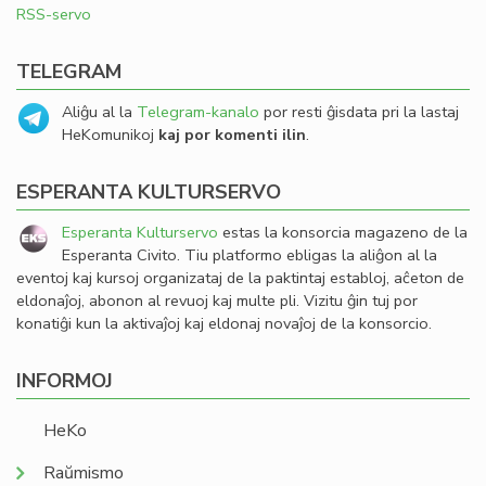
RSS-servo
TELEGRAM
Aliĝu al la
Telegram-kanalo
por resti ĝisdata pri la lastaj
HeKomunikoj
kaj por komenti ilin
.
ESPERANTA KULTURSERVO
Esperanta Kulturservo
estas la konsorcia magazeno de la
Esperanta Civito. Tiu platformo ebligas la aliĝon al la
eventoj kaj kursoj organizataj de la paktintaj establoj, aĉeton de
eldonaĵoj, abonon al revuoj kaj multe pli. Vizitu ĝin tuj por
konatiĝi kun la aktivaĵoj kaj eldonaj novaĵoj de la konsorcio.
INFORMOJ
HeKo
Raŭmismo