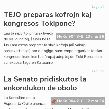
Legu pli
pri
Se
TEJO preparas kofrojn kaj
re
kongresos Tokipone?
un
ind
el
Laŭ la raportoj pri la aktiveco
HeKo 904 3-B, 13 mar 26
la
de siaj dungitoj, ŝajnas ke la
la
Junulara estas preparanta siajn kofrojn (aŭ vakajn
banankartonojn) por deloĝigo, samtempe organizante sian
kongreson kune kun la eŭropaj adeptoj de Toki Pona, dum
suneklipsa tago en Katalunio.
Legu pli
pri
TE
La Senato pridiskutos la
pr
enkondukon de obolo
kof
kaj
ko
La Konsulino de la
HeKo 904 2-C, 12 mar 26
To
Esperanta Civito anoncas