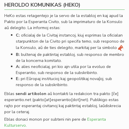
HEROLDO KOMUNIKAS (HEKO)
HeKo estas retagentejo je la servo de la establoj en kaj apud la
Pakto por la Esperanta Civito, sub la imprimaturo de la Konsulo
aŭ delegito. La informoj estas:
C:
oﬁcialaj de la Civitaj instancoj, kiuj esprimas la oﬁcialan
starpunkton de la Civito pri specifa temo, sub responso de
la Konsulo, aŭ de ties delegito, markitaj per la simbolo
.
B:
bultenaj de paktintaj establoj, sub responso de membro
de la koncerna komitato.
A:
alies neoﬁcialaj, pri kio ajn utila por la evoluo de
Esperantio, sub responso de la subskribinto.
E:
pri Eŭropaj institucioj kaj geopolitikaj novaĵoj, sub
responso de la subskribinto.
Eblas
sendi
artikolon
aŭ kontakti la redakcion tra
pakto
[ĉe]
esperantio
.
net
(pakto[at]esperantio[dot]net)
. Publikigo estas
rajto por esperantaj civitanoj kaj paktintaj establoj, laŭdiskrecia
por la ceteraj.
Eblas donaci monon por subteni nin pere de
Esperanta
Kulturservo
.