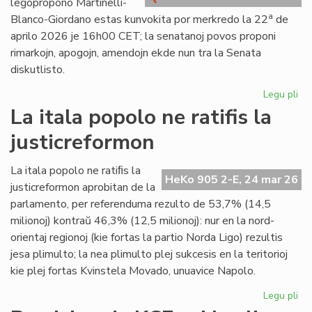
leĝopropono Martinelli-
kri
a
Blanco-Giordano estas kunvokita por merkredo la 22
de
aprilo 2026 je 16h00 CET; la senatanoj povos proponi
rimarkojn, apogojn, amendojn ekde nun tra la Senata
diskutlisto.
Legu pli
pri
Se
La itala popolo ne ratifis la
pri
justicreformon
la
le
Mar
La itala popolo ne ratiﬁs la
HeKo 905 2-E, 24 mar 26
Bl
justicreformon aprobitan de la
Gi
parlamento, per referenduma rezulto de 53,7% (14,5
milionoj) kontraŭ 46,3% (12,5 milionoj): nur en la nord-
orientaj regionoj (kie fortas la partio Norda Ligo) rezultis
jesa plimulto; la nea plimulto plej sukcesis en la teritorioj
kie plej fortas Kvinstela Movado, unuavice Napolo.
Legu pli
pri
La