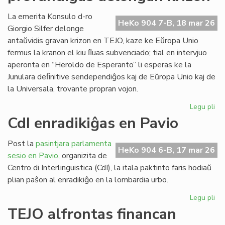
ob
kr
La emerita Konsulo d-ro
HeKo 904 7-B, 18 mar 26
bo
Giorgio Silfer delonge
kap
antaŭvidis gravan krizon en TEJO, kaze ke Eŭropa Unio
fermus la kranon el kiu ﬂuas subvenciado; tial en intervjuo
aperonta en “Heroldo de Esperanto” li esperas ke la
Junulara deﬁnitive sendependiĝos kaj de Eŭropa Unio kaj de
la Universala, trovante propran vojon.
Legu pli
pri
EU
CdI enradikiĝas en Pavio
ma
pr
Post la
pasintjara parlamenta
de
HeKo 904 6-B, 17 mar 26
sesio en Pavio
, organizita de
kri
Centro di Interlinguistica (CdI), la itala paktinto faris hodiaŭ
plian paŝon al enradikiĝo en la lombardia urbo.
Legu pli
pri
CdI
TEJO alfrontas financan
enr