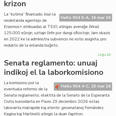
krizon
en
Pa
La “kutima” ﬁnancado, kiun la
HeKo 904 5-A, 16 mar 26
nederlanda agentejo de
Erasmus+ atribuadas al TEJO, atingas averaĝe ĉirkaŭ
125.000 eŭrojn, uzitajn ĉefe por dungi oﬁcistojn. Jam okazis
en 2022 ke la administra subvencio ne estis asignita, pro
redukto de la enlanda buĝeto.
Legu pli
pri
TE
Senata reglamento: unuaj
alf
indikoj el la laborkomisiono
fi
kri
La komisiono por la
HeKo 904 4-C, 15 mar 26
eventuala reformo de la
Senata reglamento, elektita de la Senato de la Esperanta
Civito kunsidanta en Pavio 29 decembro 2026 estas
laboranta malrapide kaj atente: gesenatanoj Fernández,
Kagina kaj Martinelli atingis la duan ĉapitron.