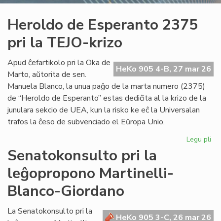
Heroldo de Esperanto 2375
pri la TEJO-krizo
Apud ĉefartikolo pri la Oka de
HeKo 905 4-B, 27 mar 26
Marto, aŭtorita de sen.
Manuela Blanco, la unua paĝo de la marta numero (2375)
de “Heroldo de Esperanto” estas dediĉita al la krizo de la
junulara sekcio de UEA, kun la risko ke eĉ la Universalan
trafos la ĉeso de subvenciado el Eŭropa Unio.
Legu pli
pri
He
Senatokonsulto pri la
de
leĝopropono Martinelli-
Es
23
Blanco-Giordano
pri
la
La Senatokonsulto pri la
TE
HeKo 905 3-C, 26 mar 26