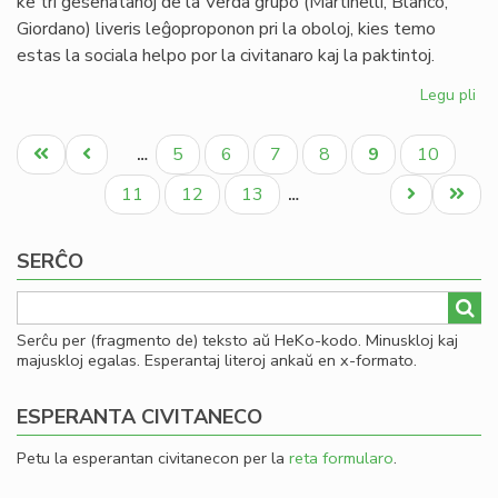
ke tri gesenatanoj de la Verda grupo (Martinelli, Blanco,
Giordano) liveris leĝoproponon pri la oboloj, kies temo
estas la sociala helpo por la civitanaro kaj la paktintoj.
Legu pli
pri
La
Pagination
Se
Unua
Antaŭa
Paĝo
Paĝo
Paĝo
Paĝo
Aktuala
Paĝo
5
6
7
8
9
10
…
pri
paĝo
paĝo
paĝo
la
Paĝo
Paĝo
Paĝo
Next
Last
11
12
13
…
en
page
page
de
SERĈO
ob
Serĉu per (fragmento de) teksto aŭ HeKo-kodo. Minuskloj kaj
majuskloj egalas. Esperantaj literoj ankaŭ en x-formato.
ESPERANTA CIVITANECO
Petu la esperantan civitanecon per la
reta formularo
.