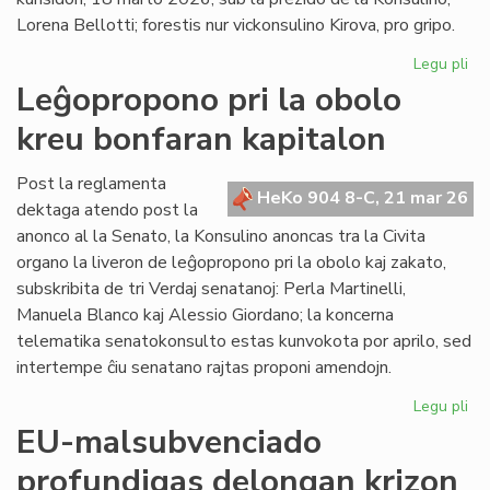
en
Lorena Bellotti; forestis nur vickonsulino Kirova, pro gripo.
ue
Legu pli
pri
La
Leĝopropono pri la obolo
Kap
kreu bonfaran kapitalon
ĝo
ra
pri
Post la reglamenta
HeKo 904 8-C, 21 mar 26
kr
dektaga atendo post la
akt
anonco al la Senato, la Konsulino anoncas tra la Civita
organo la liveron de leĝopropono pri la obolo kaj zakato,
subskribita de tri Verdaj senatanoj: Perla Martinelli,
Manuela Blanco kaj Alessio Giordano; la koncerna
telematika senatokonsulto estas kunvokota por aprilo, sed
intertempe ĉiu senatano rajtas proponi amendojn.
Legu pli
pri
Le
EU-malsubvenciado
pri
profundigas delongan krizon
la