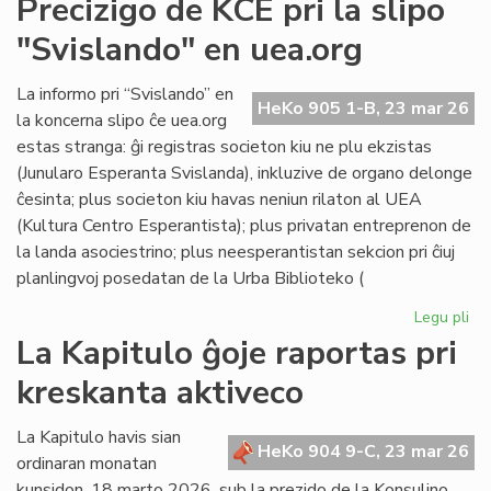
Precizigo de KCE pri la slipo
ita
"Svislando" en uea.org
po
ne
rat
La informo pri “Svislando” en
HeKo 905 1-B, 23 mar 26
la
la koncerna slipo ĉe uea.org
jus
estas stranga: ĝi registras societon kiu ne plu ekzistas
(Junularo Esperanta Svislanda), inkluzive de organo delonge
ĉesinta; plus societon kiu havas neniun rilaton al UEA
(Kultura Centro Esperantista); plus privatan entreprenon de
la landa asociestrino; plus neesperantistan sekcion pri ĉiuj
planlingvoj posedatan de la Urba Biblioteko (
Legu pli
pri
Pre
La Kapitulo ĝoje raportas pri
de
kreskanta aktiveco
KC
pri
la
La Kapitulo havis sian
HeKo 904 9-C, 23 mar 26
sli
ordinaran monatan
"S
kunsidon, 18 marto 2026, sub la prezido de la Konsulino,