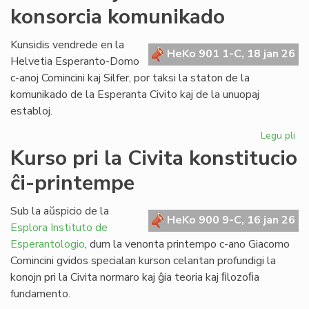
konsorcia komunikado
pri
la
ref
Kunsidis vendrede en la
HeKo 901 1-C, 18 jan 26
LT
Helvetia Esperanto-Domo
c-anoj Comincini kaj Silfer, por taksi la staton de la
komunikado de la Esperanta Civito kaj de la unuopaj
establoj.
Legu pli
pri
Kr
Kurso pri la Civita konstitucio
kaj
ĉi-printempe
kr
la
ko
Sub la aŭspicio de la
HeKo 900 9-C, 16 jan 26
ko
Esplora Instituto de
Esperantologio
, dum la venonta printempo c-ano Giacomo
Comincini gvidos specialan kurson celantan profundigi la
konojn pri la Civita normaro kaj ĝia teoria kaj ﬁlozoﬁa
fundamento.