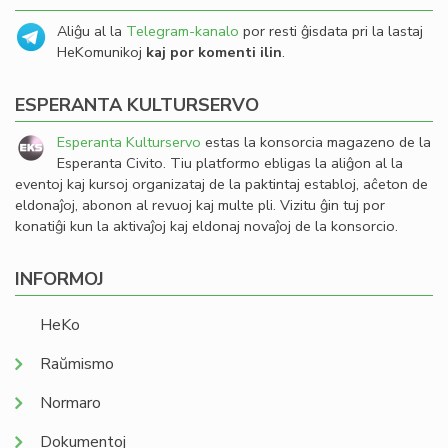
Aliĝu al la
Telegram-kanalo
por resti ĝisdata pri la lastaj
HeKomunikoj
kaj por komenti ilin
.
ESPERANTA KULTURSERVO
Esperanta Kulturservo
estas la konsorcia magazeno de la
Esperanta Civito. Tiu platformo ebligas la aliĝon al la
eventoj kaj kursoj organizataj de la paktintaj establoj, aĉeton de
eldonaĵoj, abonon al revuoj kaj multe pli. Vizitu ĝin tuj por
konatiĝi kun la aktivaĵoj kaj eldonaj novaĵoj de la konsorcio.
INFORMOJ
HeKo
Raŭmismo
Normaro
Dokumentoj