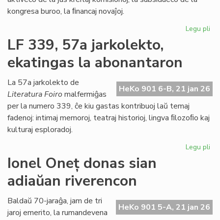
kongresa buroo, la ﬁnancaj novaĵoj.
Legu pli
pri
La
LF 339, 57a jarkolekto,
Kap
ekatingas la abonantaron
ja
pl
pa
La 57a jarkolekto de
HeKo 901 6-B, 21 jan 26
de
Literatura Foiro
malfermiĝas
la
per la numero 339, ĉe kiu gastas kontribuoj laŭ temaj
Pa
fadenoj: intimaj memoroj, teatraj historioj, lingva ﬁlozoﬁo kaj
dec
kulturaj esploradoj.
Legu pli
pri
LF
Ionel Oneț donas sian
33
adiaŭan riverencon
57
jar
ek
Baldaŭ 70-jaraĝa, jam de tri
HeKo 901 5-A, 21 jan 26
la
jaroj emerito, la rumandevena
ab