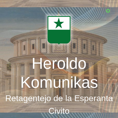
Skip
to
main
content
Heroldo
Komunikas
Retagentejo de la Esperanta
Civito