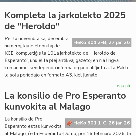
Kompleta la jarkolekto 2025
de "Heroldo"
Per la novembra kaj decembra
HeKo 901 2-B, 27 jan 26
numeroj, kune eldonitaj de
KCE, kompletiĝis la 101a jarkolekto de “Heroldo de
Esperanto”, unu el la plej antikvaj gazetoj en nia lingva
komunumo, sendependa informa organo aliĝinta al la Pakto,
la sola periodaĵo en formato A3, kiel ĵurnalo .
Legu pli
pri
Ko
La konsilio de Pro Esperanto
la
kunvokita al Malago
jar
20
de
La konsilio de Pro
HeKo 901 1-C, 26 jan 26
"H
Esperanto estas kunvokita
al Malago, ĉe la Esperanto-Domo, por 16 februaro 2026; la