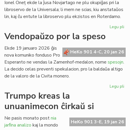
Ionel Oneț ekde la ĵusa Novjartago ne plu okupiĝas pri la
libroservo de la Universala; li mem ne scias, kiu anstataŭos
lin, kaj ĉu entute la libroservo plu ekzistos en Roterdamo.
Legu pli
pri
Ion
Vendopaŭzo por la speso
On
do
Ekde 19 januaro 2026 ĝis
sia
HeKo 901 4-C, 20 jan 26
nova komuniko fonduso Pro
ad
Esperanto ne vendas la Zamenhof-medalon, nome
spesojn
.
ri
La decido celas preventi spekulacion, pro la baldaŭa altigo
de la valoro de la Civita monero.
Legu pli
pri
Ve
Trumpo kreas la
po
unuanimecon ĉirkaŭ si
la
sp
Ne pasis monato post
nia
HeKo 901 3-E, 19 jan 26
jarﬁna analizo
kaj la mondo