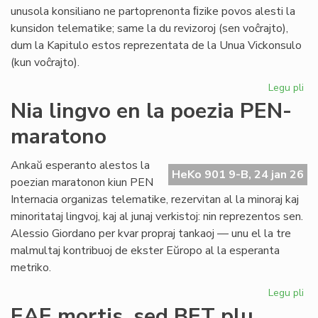
unusola konsiliano ne partoprenonta ﬁzike povos alesti la
kunsidon telematike; same la du revizoroj (sen voĉrajto),
dum la Kapitulo estos reprezentata de la Unua Vickonsulo
(kun voĉrajto).
Legu pli
pri
La
Nia lingvo en la poezia PEN-
kon
maratono
de
Pr
Es
Ankaŭ esperanto alestos la
HeKo 901 9-B, 24 jan 26
ku
poezian maratonon kiun PEN
al
Internacia organizas telematike, rezervitan al la minoraj kaj
Ma
minoritataj lingvoj, kaj al junaj verkistoj: nin reprezentos sen.
Alessio Giordano per kvar propraj tankaoj — unu el la tre
malmultaj kontribuoj de ekster Eŭropo al la esperanta
metriko.
Legu pli
pri
Ni
EAE mortis, sed BET plu