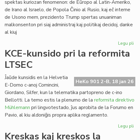
spektas kuriozan fenomenon: de Eŭropo al Latin-Ameriko,
de Irano al Israelo, de Popola Ĉinio al Rusio, kaj eĉ interne
de Usono mem, prezidento Trump spertas unuaniman
malkonsenton pri siaj administraj kaj politikaj decidoj, danke
al kiuj
Legu pli
pri
Tr
KCE-kunsido pri la reformita
kr
LTSEC
la
un
ĉir
Ĵaŭde kunsidis en la Helvetia
HeKo 901 2-B, 18 jan 26
si
E-Domo c-anoj Comincini,
Giordano, Silfer, kun la telematika partopreno de c-ino
Bellotti. La temo estis la plenumo de la
reformita direktivo
Mühlemann
pri lingvotestado, ĵus aprobita de la Forumo en
Pavio, al kiu aldoniĝis propra aplika reglamento.
Legu pli
pri
KC
Kreskas kaj kreskos la
ku