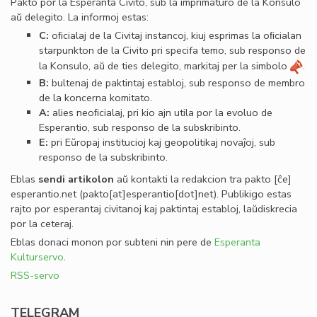
Pakto por la Esperanta Civito, sub la imprimaturo de la Konsulo
aŭ delegito. La informoj estas:
C:
oﬁcialaj de la Civitaj instancoj, kiuj esprimas la oﬁcialan
starpunkton de la Civito pri specifa temo, sub responso de
la Konsulo, aŭ de ties delegito, markitaj per la simbolo
.
B:
bultenaj de paktintaj establoj, sub responso de membro
de la koncerna komitato.
A:
alies neoﬁcialaj, pri kio ajn utila por la evoluo de
Esperantio, sub responso de la subskribinto.
E:
pri Eŭropaj institucioj kaj geopolitikaj novaĵoj, sub
responso de la subskribinto.
Eblas
sendi
artikolon
aŭ kontakti la redakcion tra
pakto
[ĉe]
esperantio
.
net
(pakto[at]esperantio[dot]net)
. Publikigo estas
rajto por esperantaj civitanoj kaj paktintaj establoj, laŭdiskrecia
por la ceteraj.
Eblas donaci monon por subteni nin pere de
Esperanta
Kulturservo
.
RSS-servo
TELEGRAM