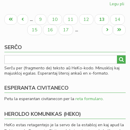
Legu pli
pri
Ku
Pagination
pri
Unua
Antaŭa
Paĝo
Paĝo
Paĝo
Paĝo
Aktuala
Paĝo
9
10
11
12
13
14
…
la
paĝo
paĝo
paĝo
Civ
Paĝo
Paĝo
Paĝo
Next
Last
15
16
17
…
kon
page
page
ĉi-
SERĈO
pr
Serĉu per (fragmento de) teksto aŭ HeKo-kodo. Minuskloj kaj
majuskloj egalas. Esperantaj literoj ankaŭ en x-formato.
ESPERANTA CIVITANECO
Petu la esperantan civitanecon per la
reta formularo
.
HEROLDO KOMUNIKAS (HEKO)
HeKo estas retagentejo je la servo de la establoj en kaj apud la