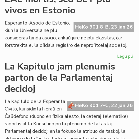
lin
vivos en Estonio
en
la
po
Esperanto-Asocio de Estonio,
HeKo 901 8-B, 23 jan 26
PE
kiun la Universala ne plu
ma
konsideras landa asocio, ankaŭ jure ne plu ekzistas, ĉar
forstrekita el la oﬁciala registro de neproﬁtcelaj societoj.
Legu pli
pri
EA
La Kapitulo jam plenumis
mor
parton de la Parlamentaj
se
BE
decidoj
plu
viv
La Kapitulo de la Esperanta
en
HeKo 901 7-C, 22 jan 26
Civito, kunsidinta hieraŭ en
Es
Ĉaŭdefono (duono en ﬁzika alesto, la ceteraj telematike)
raportis al la Konsulino pri la plenumo de la lastaj
Parlamentaj decidoj: en la fokuso la atribuo de taskoj, la
aktiveco de la ĵus kreitaj komisionoj, la subsidueco de la