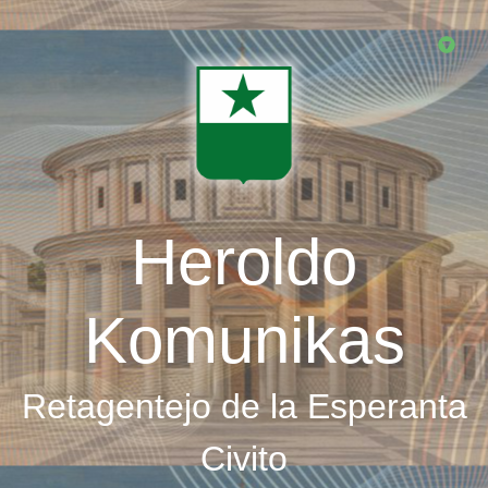
Skip
to
main
content
Heroldo
Komunikas
Retagentejo de la Esperanta
Civito