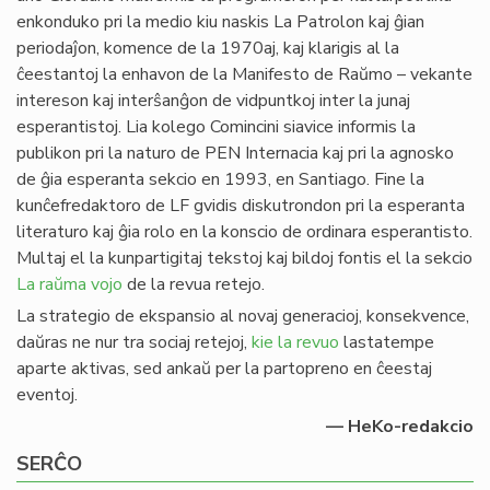
enkonduko pri la medio kiu naskis La Patrolon kaj ĝian
periodaĵon, komence de la 1970aj, kaj klarigis al la
ĉeestantoj la enhavon de la Manifesto de Raŭmo – vekante
intereson kaj interŝanĝon de vidpuntkoj inter la junaj
esperantistoj. Lia kolego Comincini siavice informis la
publikon pri la naturo de PEN Internacia kaj pri la agnosko
de ĝia esperanta sekcio en 1993, en Santiago. Fine la
kunĉefredaktoro de LF gvidis diskutrondon pri la esperanta
literaturo kaj ĝia rolo en la konscio de ordinara esperantisto.
Multaj el la kunpartigitaj tekstoj kaj bildoj fontis el la sekcio
La raŭma vojo
de la revua retejo.
La strategio de ekspansio al novaj generacioj, konsekvence,
daŭras ne nur tra sociaj retejoj,
kie la revuo
lastatempe
aparte aktivas, sed ankaŭ per la partopreno en ĉeestaj
eventoj.
— HeKo-redakcio
SERĈO