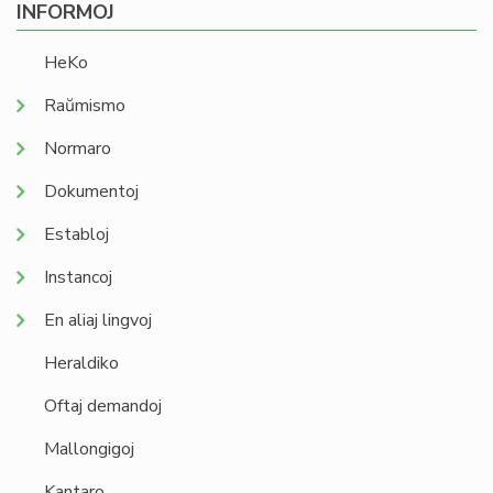
INFORMOJ
HeKo
Raŭmismo
Normaro
Dokumentoj
Establoj
Instancoj
En aliaj lingvoj
Heraldiko
Oftaj demandoj
Mallongigoj
Kantaro