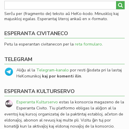
Serĉu per (fragmento de) teksto aŭ HeKo-kodo. Minuskloj kaj
majuskloj egalas. Esperantaj literoj ankaŭ en x-formato.
ESPERANTA CIVITANECO
Petu la esperantan civitanecon per la
reta formularo
.
TELEGRAM
Aliĝu al la
Telegram-kanalo
por resti ĝisdata pri la lastaj
HeKomunikoj
kaj por komenti ilin
.
ESPERANTA KULTURSERVO
Esperanta Kulturservo
estas la konsorcia magazeno de la
Esperanta Civito. Tiu platformo ebligas la aliĝon al la
eventoj kaj kursoj organizataj de la paktintaj establoj, aĉeton de
eldonaĵoj, abonon al revuoj kaj multe pli. Vizitu ĝin tuj por
konatiĝi kun la aktivaĵoj kaj eldonaj novaĵoj de la konsorcio.