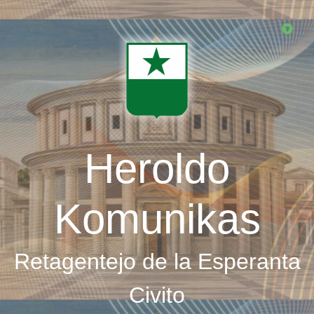
Skip
to
main
content
Heroldo
Komunikas
Retagentejo de la Esperanta
Civito