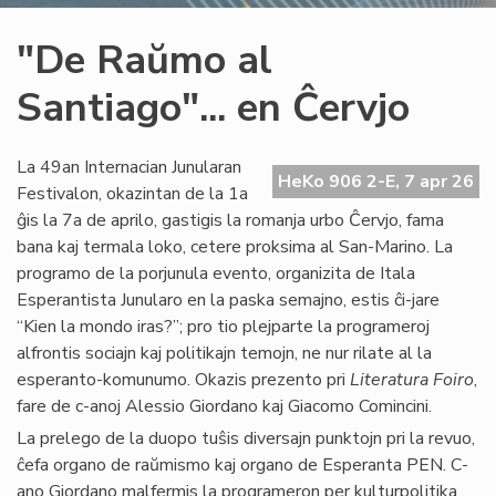
"De Raŭmo al
Santiago"... en Ĉervjo
La 49an Internacian Junularan
HeKo 906 2-E, 7 apr 26
Festivalon, okazintan de la 1a
ĝis la 7a de aprilo, gastigis la romanja urbo Ĉervjo, fama
bana kaj termala loko, cetere proksima al San-Marino. La
programo de la porjunula evento, organizita de Itala
Esperantista Junularo en la paska semajno, estis ĉi-jare
“Kien la mondo iras?”; pro tio plejparte la programeroj
alfrontis sociajn kaj politikajn temojn, ne nur rilate al la
esperanto-komunumo. Okazis prezento pri
Literatura Foiro
,
fare de c-anoj Alessio Giordano kaj Giacomo Comincini.
La prelego de la duopo tuŝis diversajn punktojn pri la revuo,
ĉefa organo de raŭmismo kaj organo de Esperanta PEN. C-
ano Giordano malfermis la programeron per kulturpolitika