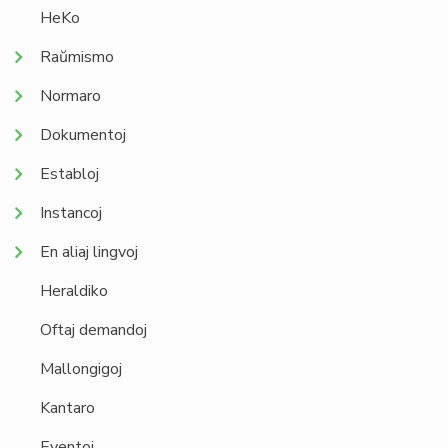
HeKo
Raŭmismo
Normaro
Dokumentoj
Establoj
Instancoj
En aliaj lingvoj
Heraldiko
Oftaj demandoj
Mallongigoj
Kantaro
Eventoj