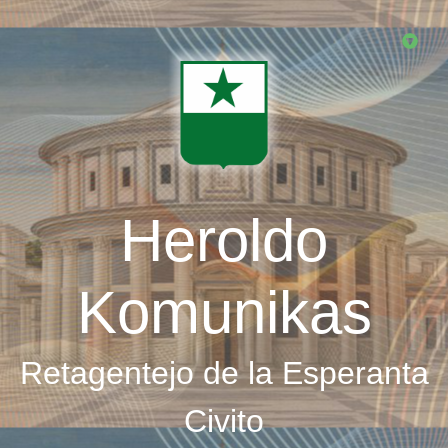
Skip
to
main
content
Heroldo
Komunikas
Retagentejo de la Esperanta
Civito