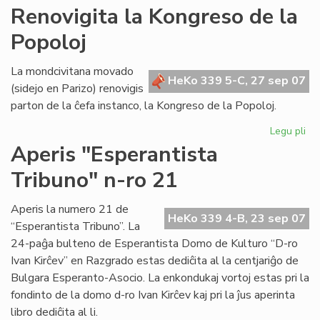
AR
Renovigita la Kongreso de la
tre
Popoloj
su
en
Po
La mondcivitana movado
HeKo 339 5-C, 27 sep 07
(sidejo en Parizo) renovigis
parton de la ĉefa instanco, la Kongreso de la Popoloj.
Legu pli
pri
Re
Aperis "Esperantista
la
Tribuno" n-ro 21
Ko
de
la
Aperis la numero 21 de
HeKo 339 4-B, 23 sep 07
Po
“Esperantista Tribuno”. La
24-paĝa bulteno de Esperantista Domo de Kulturo “D-ro
Ivan Kirĉev” en Razgrado estas dediĉita al la centjariĝo de
Bulgara Esperanto-Asocio. La enkondukaj vortoj estas pri la
fondinto de la domo d-ro Ivan Kirĉev kaj pri la ĵus aperinta
libro dediĉita al li.