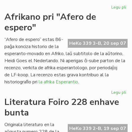
Legu pli
pri
Ap
Afrikano pri "Afero de
"Es
espero"
Tr
n-
ro
“Afero de espero” estas 86-
HeKo 339 3-B, 20 sep 07
21
paĝa konciza historio de la
esperanto-movado en Afriko, laŭ subtitolo de la aŭtorino,
Heidi Goes el Nederlando. Ni aperigas ĉi-sube parton de la
recenzo, verkita de afrika esperantologo, por periodaĵoj
de LF-koop. La recenzo estas grava kontribuo al la
historiograﬁo pri
la afrika Esperantio
.
Legu pli
pri
Af
Literatura Foiro 228 enhave
pri
bunta
"A
de
es
Originala literaturo en la
HeKo 339 2-B, 19 sep 07
aŭgusta numero 228 de la