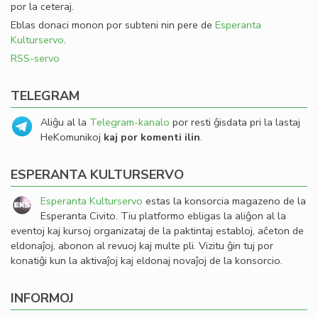
por la ceteraj.
Eblas donaci monon por subteni nin pere de
Esperanta
Kulturservo
.
RSS-servo
TELEGRAM
Aliĝu al la
Telegram-kanalo
por resti ĝisdata pri la lastaj
HeKomunikoj
kaj por komenti ilin
.
ESPERANTA KULTURSERVO
Esperanta Kulturservo
estas la konsorcia magazeno de la
Esperanta Civito. Tiu platformo ebligas la aliĝon al la
eventoj kaj kursoj organizataj de la paktintaj establoj, aĉeton de
eldonaĵoj, abonon al revuoj kaj multe pli. Vizitu ĝin tuj por
konatiĝi kun la aktivaĵoj kaj eldonaj novaĵoj de la konsorcio.
INFORMOJ