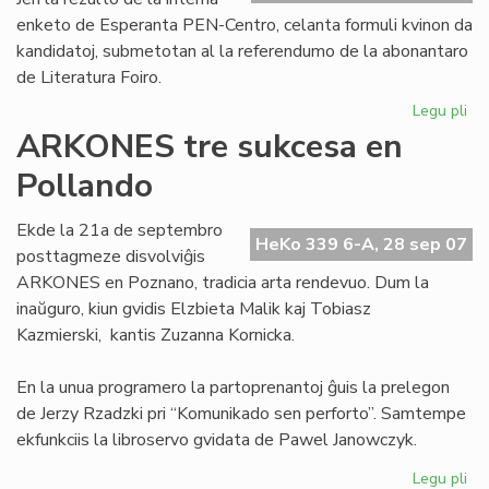
enketo de Esperanta PEN-Centro, celanta formuli kvinon da
kandidatoj, submetotan al la referendumo de la abonantaro
de Literatura Foiro.
Legu pli
pri
Se
ARKONES tre sukcesa en
kv
Pollando
po
la
No
Ekde la 21a de septembro
HeKo 339 6-A, 28 sep 07
pr
posttagmeze disvolviĝis
ARKONES en Poznano, tradicia arta rendevuo. Dum la
inaŭguro, kiun gvidis Elzbieta Malik kaj Tobiasz
Kazmierski, kantis Zuzanna Kornicka.
En la unua programero la partoprenantoj ĝuis la prelegon
de Jerzy Rzadzki pri “Komunikado sen perforto”. Samtempe
ekfunkciis la libroservo gvidata de Pawel Janowczyk.
Legu pli
pri