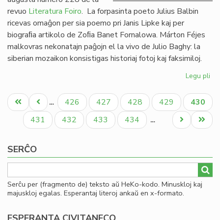
revuo
Literatura Foiro
. La forpasinta poeto Julius Balbin
ricevas omaĝon per sia poemo pri Janis Lipke kaj per
biograﬁa artikolo de Zoﬁa Banet Fornalowa. Márton Féjes
malkovras nekonatajn paĝojn el la vivo de Julio Baghy: la
siberian mozaikon konsistigas historiaj fotoj kaj faksimiloj.
Legu pli
pri
Lit
Pagination
Foi
Unua
Antaŭa
Paĝo
Paĝo
Paĝo
Paĝo
Aktual
426
427
428
429
430
…
22
paĝo
paĝo
paĝo
en
Paĝo
Paĝo
Paĝo
Paĝo
Next
Last
431
432
433
434
…
bu
page
page
SERĈO
Serĉu per (fragmento de) teksto aŭ HeKo-kodo. Minuskloj kaj
majuskloj egalas. Esperantaj literoj ankaŭ en x-formato.
ESPERANTA CIVITANECO