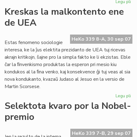
Legu pli
pri
Inv
Kreskas la malkontento ene
al
de UEA
CN
HeKo 339 8-A, 30 sep 07
Estas fenomeno sociologie
interesa, ke la ĵus elektita prezidanto de UEA tuj ricevas
akrajn kritikojn, ŝajne pro la simpla fakto ke li ekzistas. Eble
ĉar la ﬁnvenkismo produktas la esperon pri mesio kiu
kondukos al la ﬁna venko, kaj konsekvence ĝi tuj veas al sia
nova kondukanto, kvazaŭ Judaso al Jesuo en la versio de
Martin Scorsese.
Legu pli
pri
Kr
Selektota kvaro por la Nobel-
la
premio
ma
en
de
HeKo 339 7-B, 29 sep 07
UE
Jen la rezulto de la interna