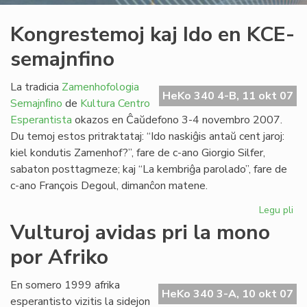
Kongrestemoj kaj Ido en KCE-
semajnfino
La tradicia
Zamenhofologia
HeKo 340 4-B, 11 okt 07
Semajnﬁno
de
Kultura Centro
Esperantista
okazos en Ĉaŭdefono 3-4 novembro 2007.
Du temoj estos pritraktataj: “Ido naskiĝis antaŭ cent jaroj:
kiel kondutis Zamenhof?”, fare de c-ano Giorgio Silfer,
sabaton posttagmeze; kaj “La kembriĝa parolado”, fare de
c-ano François Degoul, dimanĉon matene.
Legu pli
pri
Ko
Vulturoj avidas pri la mono
kaj
por Afriko
Ido
en
KC
En somero 1999 afrika
HeKo 340 3-A, 10 okt 07
se
esperantisto vizitis la sidejon