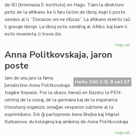
de IEI (Internacia E-Instituto) en Hago. Tiam la direktoro
petis de la afrikano, ke li faru liston de libroj, kiujn li poste
sendos al li. “Donacon oni ne rifuzas”. La afrikano elektis laŭ
li gravajn librojn. La libroj estis senditaj al Afriko, kaj kiam li
estis reveninta, li trovis ilin.
Legu pli
pri
Vul
Anna Politkovskaja, jaron
av
poste
pri
la
mo
Jam de unu jaro la fama
HeKo 340 2-B, 8 okt 07
po
ĵurnalistino Anna Politkovskaja
Afr
tragike forpasis. Por la okazo, hieraŭ en Bazelo la PEN-
centroj de la svisaj, de la germana kaj de la esperanta
literaturoj organizis omaĝan vesperon subtene al la
esprimlibero. Enl ĝi partoprenis Irena Breĵna kaj Majnat
Kurbanova, du koleginoj kaj amikinoj de Anna Politkovskaja.
Legu pli
pri