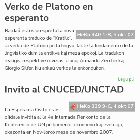
An
Verko de Platono en
Pol
esperanto
jar
po
Baldaŭ estos prespreta la nova
HeKo 340 1-B, 5 okt 07
esperanta traduko de “Kratilo”,
la verko de Platono pri la lingvo, fakte la fundamento de la
lingvistiko dum la antikva kaj meza epokoj. La tradukon
realigis, respektive revizias, c-anoj Armando Zecchin kaj
Giorgio Silfer, kiu ankaŭ verkos la enkondukon.
Legu pli
pri
Ve
Invito al CNUCED/UNCTAD
de
Pl
en
HeKo 339 9-C, 4 okt 07
La Esperanta Civito estis
es
oﬁciale invitita al la 4a Internacia Renkonto de la
Konferenco de UN pri komerco, ekonomio kaj evoluigo,
okazonta en Nov-Jorko meze de novembro 2007.