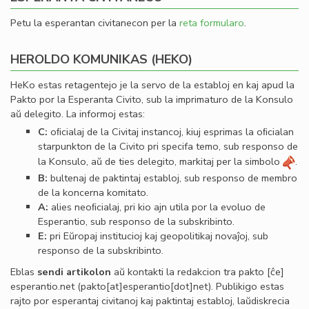
Petu la esperantan civitanecon per la
reta formularo
.
HEROLDO KOMUNIKAS (HEKO)
HeKo estas retagentejo je la servo de la establoj en kaj apud la
Pakto por la Esperanta Civito, sub la imprimaturo de la Konsulo
aŭ delegito. La informoj estas:
C:
oﬁcialaj de la Civitaj instancoj, kiuj esprimas la oﬁcialan
starpunkton de la Civito pri specifa temo, sub responso de
la Konsulo, aŭ de ties delegito, markitaj per la simbolo
.
B:
bultenaj de paktintaj establoj, sub responso de membro
de la koncerna komitato.
A:
alies neoﬁcialaj, pri kio ajn utila por la evoluo de
Esperantio, sub responso de la subskribinto.
E:
pri Eŭropaj institucioj kaj geopolitikaj novaĵoj, sub
responso de la subskribinto.
Eblas
sendi
artikolon
aŭ kontakti la redakcion tra
pakto
[ĉe]
esperantio
.
net
(pakto[at]esperantio[dot]net)
. Publikigo estas
rajto por esperantaj civitanoj kaj paktintaj establoj, laŭdiskrecia