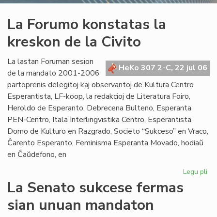
La Forumo konstatas la
kreskon de la Civito
La lastan Foruman sesion
HeKo 307 2-C, 22 jul 06
de la mandato 2001-2006
partoprenis delegitoj kaj observantoj de Kultura Centro
Esperantista, LF-koop, la redakcioj de Literatura Foiro,
Heroldo de Esperanto, Debrecena Bulteno, Esperanta
PEN-Centro, Itala Interlingvistika Centro, Esperantista
Domo de Kulturo en Razgrado, Societo “Sukceso” en Vraco,
Ĉarento Esperanto, Feminisma Esperanta Movado, hodiaŭ
en Ĉaŭdefono, en
Legu pli
pri
La
La Senato sukcese fermas
Fo
sian unuan mandaton
ko
la