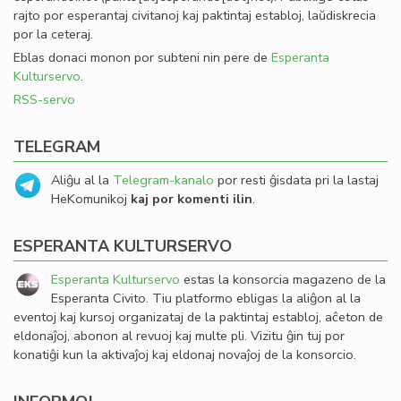
rajto por esperantaj civitanoj kaj paktintaj establoj, laŭdiskrecia
por la ceteraj.
Eblas donaci monon por subteni nin pere de
Esperanta
Kulturservo
.
RSS-servo
TELEGRAM
Aliĝu al la
Telegram-kanalo
por resti ĝisdata pri la lastaj
HeKomunikoj
kaj por komenti ilin
.
ESPERANTA KULTURSERVO
Esperanta Kulturservo
estas la konsorcia magazeno de la
Esperanta Civito. Tiu platformo ebligas la aliĝon al la
eventoj kaj kursoj organizataj de la paktintaj establoj, aĉeton de
eldonaĵoj, abonon al revuoj kaj multe pli. Vizitu ĝin tuj por
konatiĝi kun la aktivaĵoj kaj eldonaj novaĵoj de la konsorcio.