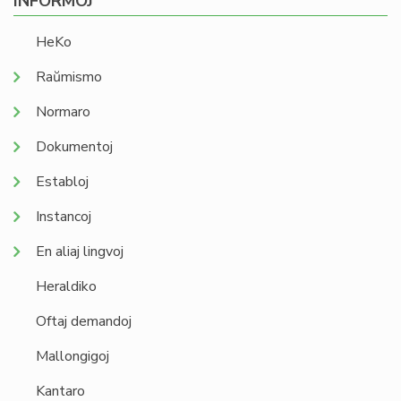
INFORMOJ
HeKo
Raŭmismo
Normaro
Dokumentoj
Establoj
Instancoj
En aliaj lingvoj
Heraldiko
Oftaj demandoj
Mallongigoj
Kantaro