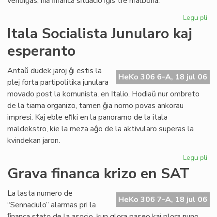
vendiĝas, nia ﬁnanca situacio iĝis tre malbona.
Legu pli
pri
Gr
Itala Socialista Junularo kaj
fi
esperanto
kri
en
Se
Antaŭ dudek jaroj ĝi estis la
HeKo 306 6-A, 18 jul 06
As
plej forta partipolitika junulara
Tu
movado post la komunista, en Italio. Hodiaŭ nur ombreto
de la tiama organizo, tamen ĝia nomo povas ankorau
impresi. Kaj eble eﬁki en la panoramo de la itala
maldekstro, kie la meza aĝo de la aktivularo superas la
kvindekan jaron.
Legu pli
pri
Ita
Grava financa krizo en SAT
Soc
Jun
La lasta numero de
kaj
HeKo 306 7-A, 18 jul 06
“Sennaciulo” alarmas pri la
es
ﬁnanca stato de la asocio, kun glora paseo kaj plora nuno,