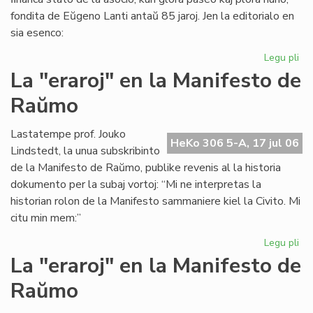
fondita de Eŭgeno Lanti antaŭ 85 jaroj. Jen la editorialo en
sia esenco:
Legu pli
pri
Gr
La "eraroj" en la Manifesto de
fi
Raŭmo
kri
en
SA
Lastatempe prof. Jouko
HeKo 306 5-A, 17 jul 06
Lindstedt, la unua subskribinto
de la Manifesto de Raŭmo, publike revenis al la historia
dokumento per la subaj vortoj: “Mi ne interpretas la
historian rolon de la Manifesto sammaniere kiel la Civito. Mi
citu min mem:”
Legu pli
pri
La
La "eraroj" en la Manifesto de
"er
Raŭmo
en
la