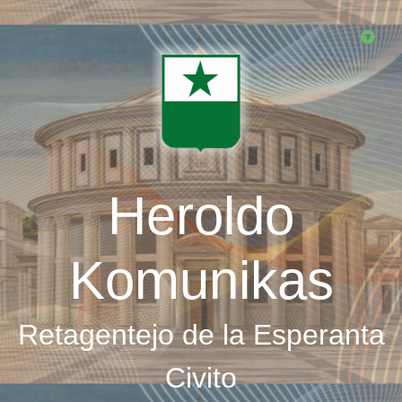
Skip
to
main
content
Heroldo
Komunikas
Retagentejo de la Esperanta
Civito