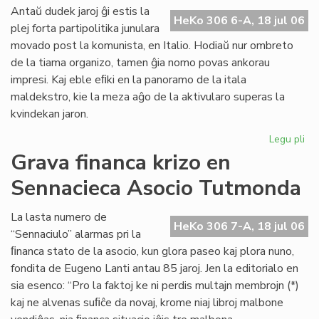
ali
Antaŭ dudek jaroj ĝi estis la
HeKo 306 6-A, 18 jul 06
al
plej forta partipolitika junulara
UE
movado post la komunista, en Italio. Hodiaŭ nur ombreto
de la tiama organizo, tamen ĝia nomo povas ankorau
impresi. Kaj eble eﬁki en la panoramo de la itala
maldekstro, kie la meza aĝo de la aktivularo superas la
kvindekan jaron.
Legu pli
pri
Ita
Grava financa krizo en
soc
Sennacieca Asocio Tutmonda
jun
kaj
es
La lasta numero de
HeKo 306 7-A, 18 jul 06
“Sennaciulo” alarmas pri la
ﬁnanca stato de la asocio, kun glora paseo kaj plora nuno,
fondita de Eugeno Lanti antau 85 jaroj. Jen la editorialo en
sia esenco: “Pro la faktoj ke ni perdis multajn membrojn (*)
kaj ne alvenas suﬁĉe da novaj, krome niaj libroj malbone