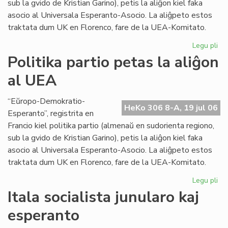
sub la gvido de Kristian Garino), petis la aliĝon kiel faka
asocio al Universala Esperanto-Asocio. La aliĝpeto estos
traktata dum UK en Florenco, fare de la UEA-Komitato.
Legu pli
pri
Pol
Politika partio petas la aliĝon
par
al UEA
pe
la
ali
“Eŭropo-Demokratio-
HeKo 306 8-A, 19 jul 06
al
Esperanto”, registrita en
UE
Francio kiel politika partio (almenaŭ en sudorienta regiono,
sub la gvido de Kristian Garino), petis la aliĝon kiel faka
asocio al Universala Esperanto-Asocio. La aliĝpeto estos
traktata dum UK en Florenco, fare de la UEA-Komitato.
Legu pli
pri
Pol
Itala socialista junularo kaj
par
esperanto
pe
la