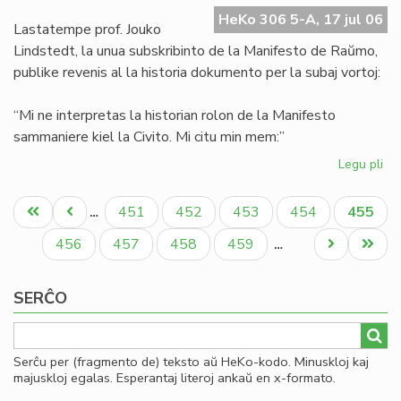
Ma
HeKo 306 5-A, 17 jul 06
de
Lastatempe prof. Jouko
Ra
Lindstedt, la unua subskribinto de la Manifesto de Raŭmo,
publike revenis al la historia dokumento per la subaj vortoj:
“Mi ne interpretas la historian rolon de la Manifesto
sammaniere kiel la Civito. Mi citu min mem:”
Legu pli
pri
La
Pagination
"er
Unua
Antaŭa
Paĝo
Paĝo
Paĝo
Paĝo
Aktual
451
452
453
454
455
…
en
paĝo
paĝo
paĝo
la
Paĝo
Paĝo
Paĝo
Paĝo
Next
Last
456
457
458
459
…
Ma
page
page
de
SERĈO
Ra
Serĉu per (fragmento de) teksto aŭ HeKo-kodo. Minuskloj kaj
majuskloj egalas. Esperantaj literoj ankaŭ en x-formato.