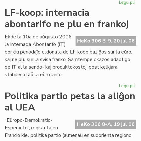
Legu pli
pri
Int
LF-koop: internacia
abo
abontarifo ne plu en frankoj
ne
plu
en
Ekde la 10a de aŭgusto 2006
HeKo 306 B-9, 20 jul 06
fra
la Internacia Abontarifo (IT)
por ĉiu periodaĵo eldonata de LF-koop baziĝos sur la eŭro,
kaj ne plu sur la svisa franko. Samtempe okazos adaptigo
de IT al la sendo- kaj produktokostoj, post kelkjara
stabileco laŭ la eŭrotarifo.
Legu pli
pri
LF-
Politika partio petas la aliĝon
ko
al UEA
int
abo
ne
“Eŭropo-Demokratio-
HeKo 306 8-A, 19 jul 06
plu
Esperanto”, registrita en
en
Francio kiel politika partio (almenaŭ en sudorienta regiono,
fra