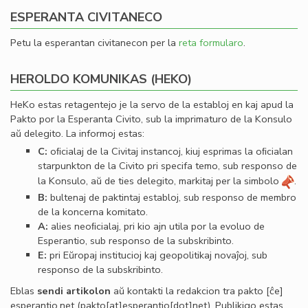
ESPERANTA CIVITANECO
Petu la esperantan civitanecon per la
reta formularo
.
HEROLDO KOMUNIKAS (HEKO)
HeKo estas retagentejo je la servo de la establoj en kaj apud la
Pakto por la Esperanta Civito, sub la imprimaturo de la Konsulo
aŭ delegito. La informoj estas:
C:
oﬁcialaj de la Civitaj instancoj, kiuj esprimas la oﬁcialan
starpunkton de la Civito pri specifa temo, sub responso de
la Konsulo, aŭ de ties delegito, markitaj per la simbolo
.
B:
bultenaj de paktintaj establoj, sub responso de membro
de la koncerna komitato.
A:
alies neoﬁcialaj, pri kio ajn utila por la evoluo de
Esperantio, sub responso de la subskribinto.
E:
pri Eŭropaj institucioj kaj geopolitikaj novaĵoj, sub
responso de la subskribinto.
Eblas
sendi
artikolon
aŭ kontakti la redakcion tra
pakto
[ĉe]
esperantio
.
net
(pakto[at]esperantio[dot]net)
. Publikigo estas