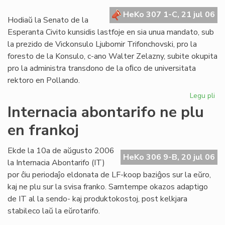
kr
HeKo 307 1-C, 21 jul 06
de
Hodiaŭ la Senato de la
la
Esperanta Civito kunsidis lastfoje en sia unua mandato, sub
Civ
la prezido de Vickonsulo Ljubomir Trifonchovski, pro la
foresto de la Konsulo, c-ano Walter Zelazny, subite okupita
pro la administra transdono de la oﬁco de universitata
rektoro en Pollando.
Legu pli
pri
La
Internacia abontarifo ne plu
Se
en frankoj
su
fe
sia
Ekde la 10a de aŭgusto 2006
HeKo 306 9-B, 20 jul 06
un
la Internacia Abontarifo (IT)
ma
por ĉiu periodaĵo eldonata de LF-koop baziĝos sur la eŭro,
kaj ne plu sur la svisa franko. Samtempe okazos adaptigo
de IT al la sendo- kaj produktokostoj, post kelkjara
stabileco laŭ la eŭrotarifo.