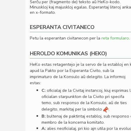
Serĉu per (fragmento de) teksto aŭ HeKo-kodo.
Minuskloj kaj majuskloj egalas. Esperantaj literoj ank
en x-formato.
ESPERANTA CIVITANECO
Petu la esperantan civitanecon per la
reta formularo
.
HEROLDO KOMUNIKAS (HEKO)
HeKo estas retagentejo je la servo de la establoj en 
apud la Pakto por la Esperanta Civito, sub la
imprimaturo de la Konsulo aŭ delegito. La informoj
estas:
C:
oﬁcialaj de la Civitaj instancoj, kiuj esprimas 
oﬁcialan starpunkton de la Civito pri specifa
temo, sub responso de la Konsulo, aŭ de ties
delegito, markitaj per la simbolo
.
B:
bultenaj de paktintaj establoj, sub responso
membro de la koncerna komitato.
A:
alies neoﬁcialaj, pri kio ajn utila por la evolu