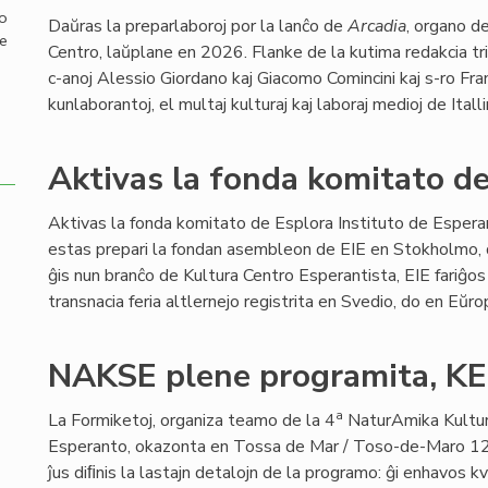
mo
Daŭras la preparlaboroj por la lanĉo de
Arcadia
, organo de
de
Centro, laŭplane en 2026. Flanke de la kutima redakcia tr
c-anoj Alessio Giordano kaj Giacomo Comincini kaj s-ro Fra
kunlaborantoj, el multaj kulturaj kaj laboraj medioj de Itall
Aktivas la fonda komitato de
Aktivas la fonda komitato de Esplora Instituto de Esperan
estas prepari la fondan asembleon de EIE en Stokholmo
ĝis nun branĉo de Kultura Centro Esperantista, EIE fariĝo
transnacia feria altlernejo registrita en Svedio, do en Eŭr
NAKSE plene programita, KEF
a
La Formiketoj, organiza teamo de la 4
NaturAmika Kultu
Esperanto, okazonta en Tossa de Mar / Toso-de-Maro 1
ĵus diﬁnis la lastajn detalojn de la programo: ĝi enhavos k