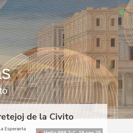
as
to
etejoj de la Civito
 la Esperanta
HeKo 888 7-C, 19 sep 25