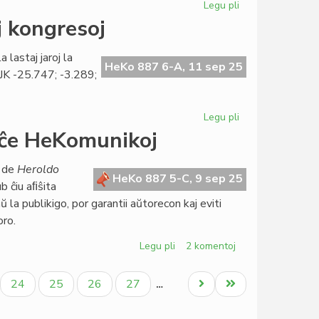
Legu pli
pri
La
j kongresoj
jama
Esperanto
 lastaj jaroj la
Gården
HeKo 887 6-A, 11 sep 25
 IJK -25.747; -3.289;
vendita
al
Pro
Legu pli
pri
Esperanto
TEJO:
 ĉe HeKomunikoj
ses
minus
o de
Heroldo
unu
HeKo 887 5-C, 9 sep 25
 ĉiu aﬁŝita
deficitaj
la publikigo, por garantii aŭtorecon kaj eviti
kongresoj
oro.
Legu pli
pri
2 komentoj
Aŭtomatigita
komentebleco
ala
Paĝo
Paĝo
Paĝo
Paĝo
Next
Last
24
25
26
27
…
ĉe
page
page
HeKomunikoj