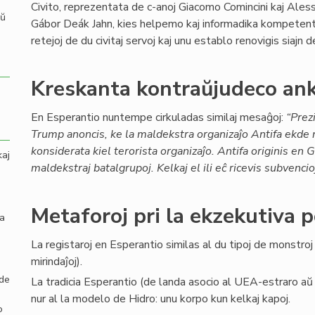
Civito, reprezentata de c-anoj Giacomo Comincini kaj Aless
aŭ
Gábor Deák Jahn, kies helpemo kaj informadika kompetento
retejoj de du civitaj servoj kaj unu establo renovigis siajn 
Kreskanta kontraŭjudeco ank
En Esperantio nuntempe cirkuladas similaj mesaĝoj:
“Prez
Trump anoncis, ke la maldekstra organizaĵo Antifa ekde 
konsiderata kiel terorista organizaĵo. Antifa originis en
kaj
maldekstraj batalgrupoj. Kelkaj el ili eĉ ricevis subvenci
Metaforoj pri la ekzekutiva 
la
La registaroj en Esperantio similas al du tipoj de monstroj
mirindaĵoj).
 de
La tradicia Esperantio (de landa asocio al UEA-estraro a
nur al la modelo de Hidro: unu korpo kun kelkaj kapoj.
o