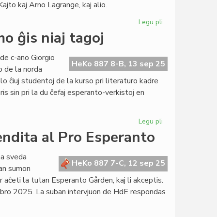
ajto kaj Arno Lagrange, kaj alio.
Legu pli
pri
NAKSE
 ĝis niaj tagoj
plene
programita,
de c-ano Giorgio
KEF
HeKo 887 8-B, 13 sep 25
o de la norda
en
o ĉiuj studentoj de la kurso pri literaturo kadre
julio
is sin pri la du ĉefaj esperanto-verkistoj en
2026
Legu pli
pri
Esperanto-
ndita al Pro Esperanto
Domoj:
de
na sveda
Arnhemo
HeKo 887 7-C, 12 sep 25
oman sumon
ĝis
aĉeti la tutan Esperanto Gården, kaj li akceptis.
niaj
mbro 2025. La suban intervjuon de HdE respondas
tagoj