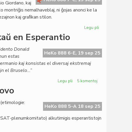
io Giordano, kaj
 montriĝis nemalhaveblaj, ni ĝojas anonci ke la
dezajnon kaj graﬁkan stilon.
Legu pli
pri
Dezajna
aŭ en Esperantio
renovigo
ĉe
idento Donald
la
HeKo 888 6-E, 19 sep 25
nun estas
ĉefaj
 Germanio kaj konsistas el diversaj ekstremaj
retejoj
ojn el Bruselo…”
de
la
Legu pli
pri
5 komentoj
Civito
Kreskanta
povo
kontraŭjudeco
ankaŭ
 (etimologie:
en
HeKo 888 5-A 18 sep 25
Esperantio
ŭ SAT-plenumkomitato) alkutimigis esperantistojn