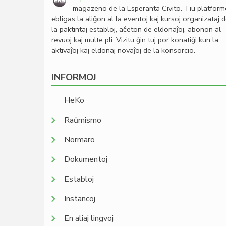
magazeno de la Esperanta Civito. Tiu platfor
ebligas la aliĝon al la eventoj kaj kursoj organizataj 
la paktintaj establoj, aĉeton de eldonaĵoj, abonon al
revuoj kaj multe pli. Vizitu ĝin tuj por konatiĝi kun la
aktivaĵoj kaj eldonaj novaĵoj de la konsorcio.
INFORMOJ
HeKo
Raŭmismo
Normaro
Dokumentoj
Establoj
Instancoj
En aliaj lingvoj