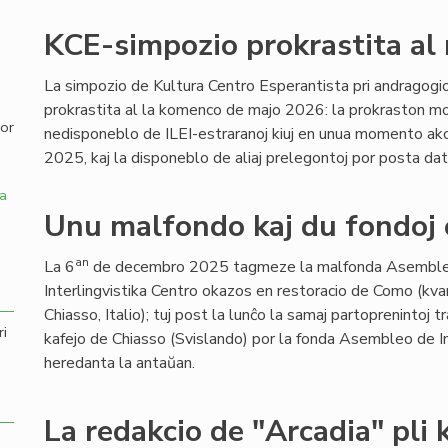
,
KCE-simpozio prokrastita al
La simpozio de Kultura Centro Esperantista pri andragogio
prokrastita al la komenco de majo 2026: la prokraston mo
por
nedisponeblo de ILEI-estraranoj kiuj en unua momento ak
2025, kaj la disponeblo de aliaj prelegontoj por posta dat
a
Unu malfondo kaj du fondoj
an
La 6
de decembro 2025 tagmeze la malfonda Asembleo
Interlingvistika Centro okazos en restoracio de Como (kv
Chiasso, Italio); tuj post la lunĉo la samaj partoprenintoj 
ri
kafejo de Chiasso (Svislando) por la fonda Asembleo de Inte
heredanta la antaŭan.
La redakcio de "Arcadia" pli k