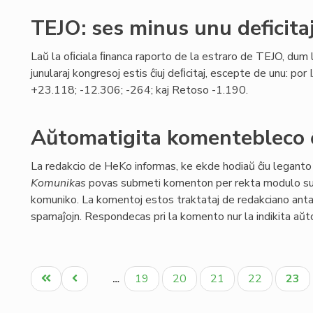
TEJO: ses minus unu deficita
Laŭ la oﬁciala ﬁnanca raporto de la estraro de TEJO, dum la
junularaj kongresoj estis ĉiuj deﬁcitaj, escepte de unu: por
+23.118; -12.306; -264; kaj Retoso -1.190.
Aŭtomatigita komentebleco
La redakcio de HeKo informas, ke ekde hodiaŭ ĉiu legant
Komunikas
povas submeti komenton per rekta modulo sub
komuniko. La komentoj estos traktataj de redakciano antaŭ 
spamaĵojn. Respondecas pri la komento nur la indikita aŭt
Pagination
Unua
Antaŭa
Paĝo
Paĝo
Paĝo
Paĝo
Aktu
19
20
21
22
23
…
paĝo
paĝo
paĝo