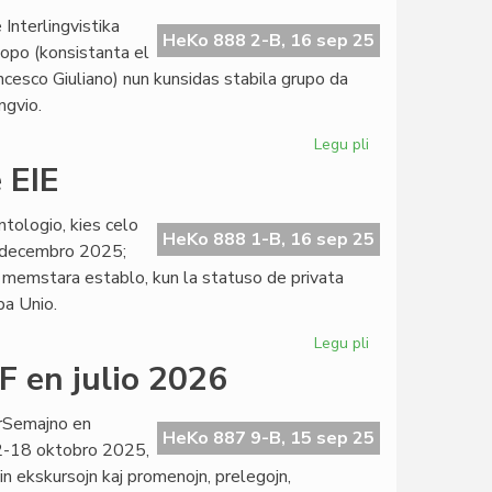
kaj
 Interlingvistika
du
HeKo 888 2-B, 16 sep 25
iopo (konsistanta el
fondoj
ncesco Giuliano) nun kunsidas stabila grupo da
en
ingvio.
decembro
2025
Legu pli
pri
La
 EIE
redakcio
de
tologio, kies celo
"Arcadia"
HeKo 888 1-B, 16 sep 25
, decembro 2025;
pli
s memstara establo, kun la statuso de privata
kaj
opa Unio.
pli
aktiva
Legu pli
pri
Aktivas
 en julio 2026
la
fonda
rSemajno en
komitato
HeKo 887 9-B, 15 sep 25
2-18 oktobro 2025,
de
vin ekskursojn kaj promenojn, prelegojn,
EIE