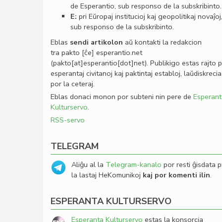
de Esperantio, sub responso de la subskribinto.
E:
pri Eŭropaj institucioj kaj geopolitikaj novaĵoj
sub responso de la subskribinto.
Eblas
sendi
artikolon
aŭ kontakti la redakcion
tra
pakto
[ĉe]
esperantio
.
net
(pakto[at]esperantio[dot]net)
. Publikigo estas rajto 
esperantaj civitanoj kaj paktintaj establoj, laŭdiskrecia
por la ceteraj.
Eblas donaci monon por subteni nin pere de
Esperant
Kulturservo
.
RSS-servo
TELEGRAM
Aliĝu al la
Telegram-kanalo
por resti ĝisdata p
la lastaj HeKomunikoj
kaj por komenti ilin
.
ESPERANTA KULTURSERVO
Esperanta Kulturservo
estas la konsorcia