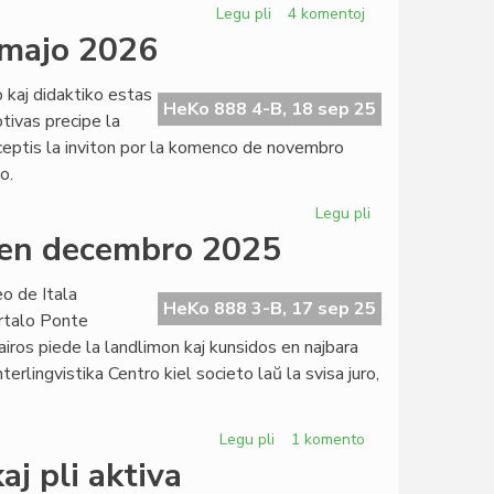
Legu pli
pri
4 komentoj
Metaforoj
 majo 2026
pri
la
 kaj didaktiko estas
ekzekutiva
HeKo 888 4-B, 18 sep 25
tivas precipe la
povo
ceptis la inviton por la komenco de novembro
o.
Legu pli
pri
KCE-
 en decembro 2025
simpozio
prokrastita
 de Itala
al
HeKo 888 3-B, 17 sep 25
artalo Ponte
majo
trairos piede la landlimon kaj kunsidos en najbara
2026
rlingvistika Centro kiel societo laŭ la svisa juro,
Legu pli
pri
1 komento
Unu
aj pli aktiva
malfondo