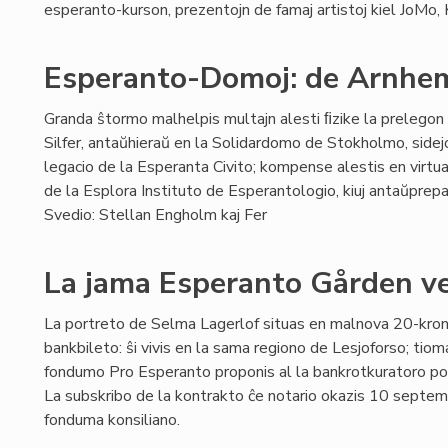
esperanto-kurson, prezentojn de famaj artistoj kiel JoMo, K
Esperanto-Domoj: de Arnhemo
Granda ŝtormo malhelpis multajn alesti ﬁzike la prelegon 
Silfer, antaŭhieraŭ en la Solidardomo de Stokholmo, sidej
legacio de la Esperanta Civito; kompense alestis en virtual
de la Esplora Instituto de Esperantologio, kiuj antaŭprepar
Svedio: Stellan Engholm kaj Fer
La jama Esperanto Gården ve
La portreto de Selma Lagerlof situas en malnova 20-kro
bankbileto: ŝi vivis en la sama regiono de Lesjoforso; ti
fondumo Pro Esperanto proponis al la bankrotkuratoro por 
La subskribo de la kontrakto ĉe notario okazis 10 septe
fonduma konsiliano.