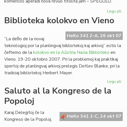
komencos aperadi nova revuo titolita jam – SPEGULO.
Legu pli
pri
"S
Biblioteka kolokvo en Vieno
no
re
el
HeKo 341 2-A, 26 okt 07
“La deﬁo de la novaj
Po
teknologioj por la planlingvaj bibliotekoj kaj arkivoj” estis la
ĉeftemo de la
kolokvo en la Aŭstria Nacia Biblioteko
en
Vieno, 19-20 oktobro 2007. Pri la problemoj kaj praktikaj
spertoj de planlingvaj arkivoj prelegis Detlev Blanke, pri la
tradiciaj bibliotekoj Herbert Mayer.
Legu pli
pri
Bib
Saluto al la Kongreso de la
ko
Popoloj
en
Vi
Karaj Delegitoj ĉe la
HeKo 341 1-C, 24 okt 07
Kongreso de la Popoloj,