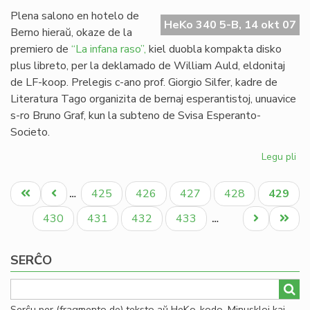
Mi
Plena salono en hotelo de
HeKo 340 5-B, 14 okt 07
Berno hieraŭ, okaze de la
premiero de
“La infana raso”,
kiel duobla kompakta disko
plus libreto, per la deklamado de William Auld, eldonitaj
de LF-koop. Prelegis c-ano prof. Giorgio Silfer, kadre de
Literatura Tago organizita de bernaj esperantistoj, unuavice
s-ro Bruno Graf, kun la subteno de Svisa Esperanto-
Societo.
Legu pli
pri
"L
Pagination
inf
Unua
Antaŭa
Paĝo
Paĝo
Paĝo
Paĝo
Aktual
425
426
427
428
429
…
ra
paĝo
paĝo
paĝo
pre
Paĝo
Paĝo
Paĝo
Paĝo
Next
Last
430
431
432
433
…
en
page
page
Be
SERĈO
Serĉu per (fragmento de) teksto aŭ HeKo-kodo. Minuskloj kaj