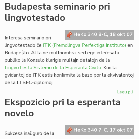
De
Budapesta seminario pri
Vik
lingvotestado
al
@-
libr
HeKo 340 8-C, 18 okt 07
blu
Interesa seminario pri
kaj
lingvotestado ĉe
ITK (Fremdlingva Perfektiga Instituto)
en
da
Budapeŝto. Al la ne multnombra, sed ege interesata
publiko la Konsulo klarigis multajn detalojn de la
LingvoTesta Sistemo de la Esperanta Civito
. Kun la
gvidantoj de ITK estis konﬁrmita la bazo por la ekvivalentoj
de la LTSEC-diplomoj.
Legu pli
pri
Bu
Ekspozicio pri la esperanta
se
novelo
pri
li
HeKo 340 7-C, 17 okt 07
Sukcesa inaŭguro de la