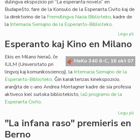
dulingva ekspozicio pri “La esperanta novelo” en
Budapeŝto, fare de la Konsulo de la Esperanta Civito kaj de
la direktorino de la
Fremdlingva Nacia Biblioteko
, kadre de
la
Internacia Semajno de la Esperanto-Biblioteko
.
Legu pli
pri
Eks
Esperanto kaj Kino en Milano
pri
la
Ekis en Milano hieraŭ, ĉe
es
HeKo 340 6-C, 16 okt 07
IULM (Universitato pri
no
lingvoj kaj komunikosciencoj), la
Internacia Semajno de la
Esperanto-Biblioteko
. Ĝin karakterizas kinekspozicio,
aranĝita de c-ano Andrea Montagner kadre de sia profesia
aktiveco kiel surloka bibliotekisto,
laŭ programo de la
Esperanta Civito
.
Legu pli
pri
Es
"La infana raso" premieris en
kaj
Berno
Ki
en