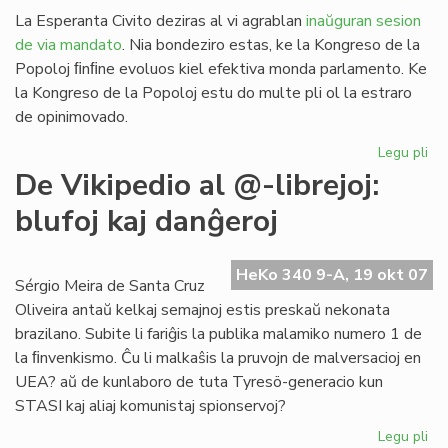
La Esperanta Civito deziras al vi agrablan
inaŭguran sesion
de via mandato
. Nia bondeziro estas, ke la Kongreso de la
Popoloj ﬁnﬁne evoluos kiel efektiva monda parlamento. Ke
la Kongreso de la Popoloj estu do multe pli ol la estraro
de opinimovado.
Legu pli
pri
Sa
De Vikipedio al @-librejoj:
al
blufoj kaj danĝeroj
la
Ko
de
HeKo 340 9-A, 19 okt 07
la
Sérgio Meira de Santa Cruz
Po
Oliveira antaŭ kelkaj semajnoj estis preskaŭ nekonata
brazilano. Subite li fariĝis la publika malamiko numero 1 de
la ﬁnvenkismo. Ĉu li malkaŝis la pruvojn de malversacioj en
UEA? aŭ de kunlaboro de tuta Tyresö-generacio kun
STASI kaj aliaj komunistaj spionservoj?
Legu pli
pri