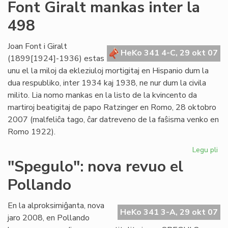
Un
Font Giralt mankas inter la
jar
498
ce
mil
viz
Joan Font i Giralt
HeKo 341 4-C, 29 okt 07
(1899[1924]-1936) estas
unu el la miloj da ekleziuloj mortigitaj en Hispanio dum la
dua respubliko, inter 1934 kaj 1938, ne nur dum la civila
milito. Lia nomo mankas en la listo de la kvincento da
martiroj beatigitaj de papo Ratzinger en Romo, 28 oktobro
2007 (malfeliĉa tago, ĉar datreveno de la faŝisma venko en
Romo 1922).
Legu pli
pri
Fo
"Spegulo": nova revuo el
Gir
Pollando
ma
int
la
En la alproksimiĝanta, nova
HeKo 341 3-A, 29 okt 07
49
jaro 2008, en Pollando