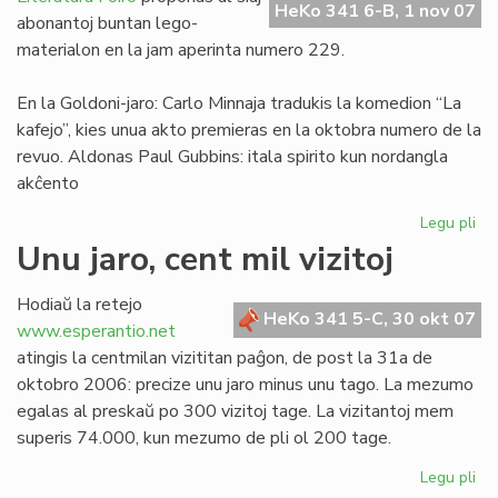
HeKo 341 6-B, 1 nov 07
Franco
abonantoj buntan lego-
materialon en la jam aperinta numero 229.
En la Goldoni-jaro: Carlo Minnaja tradukis la komedion “La
kafejo”, kies unua akto premieras en la oktobra numero de la
revuo. Aldonas Paul Gubbins: itala spirito kun nordangla
akĉento
Legu pli
pri
Tr
Unu jaro, cent mil vizitoj
LF
ele
Hodiaŭ la retejo
No
HeKo 341 5-C, 30 okt 07
www.esperantio.net
ka
atingis la centmilan vizititan paĝon, de post la 31a de
oktobro 2006: precize unu jaro minus unu tago. La mezumo
egalas al preskaŭ po 300 vizitoj tage. La vizitantoj mem
superis 74.000, kun mezumo de pli ol 200 tage.
Legu pli
pri