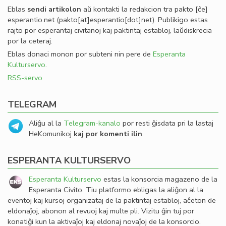
Eblas
sendi
artikolon
aŭ kontakti la redakcion tra
pakto
[ĉe]
esperantio
.
net
(pakto[at]esperantio[dot]net)
. Publikigo estas
rajto por esperantaj civitanoj kaj paktintaj establoj, laŭdiskrecia
por la ceteraj.
Eblas donaci monon por subteni nin pere de
Esperanta
Kulturservo
.
RSS-servo
TELEGRAM
Aliĝu al la
Telegram-kanalo
por resti ĝisdata pri la lastaj
HeKomunikoj
kaj por komenti ilin
.
ESPERANTA KULTURSERVO
Esperanta Kulturservo
estas la konsorcia magazeno de la
Esperanta Civito. Tiu platformo ebligas la aliĝon al la
eventoj kaj kursoj organizataj de la paktintaj establoj, aĉeton de
eldonaĵoj, abonon al revuoj kaj multe pli. Vizitu ĝin tuj por
konatiĝi kun la aktivaĵoj kaj eldonaj novaĵoj de la konsorcio.