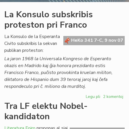
La Konsulo subskribis
proteston pri Franco
La Konsulo de la Esperanta
HeKo 341 7-C, 9 nov 07
Civito subskribis la sekvan
publikan proteston:
La jaron 1968 la Universala Kongreso de Esperanto
okazis en Madrido kaj ĝia honora prezidanto estis
Francisco Franco, puĉisto provokinta kruelan militon,
diktatoro de Hispanio dum 39 teroraj jaroj kaj ĉefa
respondeculo pri ĉ. miliono da murditoj.
Legu pli
pri
2 komentoj
La
Tra LF elektu Nobel-
Konsulo
kandidaton
subskribis
proteston
pri
Literatura Foiro
proponas al siaj