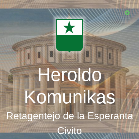
Skip
to
main
content
Heroldo
Komunikas
Retagentejo de la Esperanta
Civito