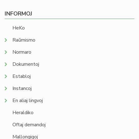
INFORMOJ
HeKo
Raŭmismo
Normaro
Dokumentoj
Establoj
Instancoj
En aliaj lingvoj
Heraldiko
Oftaj demandoj
Mallongigoj