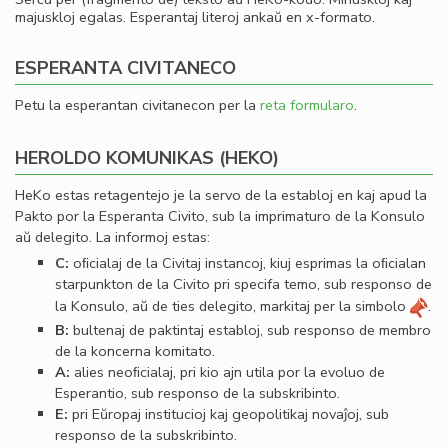
majuskloj egalas. Esperantaj literoj ankaŭ en x-formato.
ESPERANTA CIVITANECO
Petu la esperantan civitanecon per la
reta formularo
.
HEROLDO KOMUNIKAS (HEKO)
HeKo estas retagentejo je la servo de la establoj en kaj apud la
Pakto por la Esperanta Civito, sub la imprimaturo de la Konsulo
aŭ delegito. La informoj estas:
C:
oﬁcialaj de la Civitaj instancoj, kiuj esprimas la oﬁcialan
starpunkton de la Civito pri specifa temo, sub responso de
la Konsulo, aŭ de ties delegito, markitaj per la simbolo
.
B:
bultenaj de paktintaj establoj, sub responso de membro
de la koncerna komitato.
A:
alies neoﬁcialaj, pri kio ajn utila por la evoluo de
Esperantio, sub responso de la subskribinto.
E:
pri Eŭropaj institucioj kaj geopolitikaj novaĵoj, sub
responso de la subskribinto.