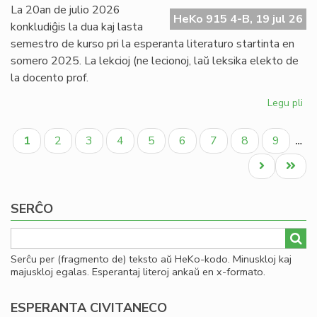
tra
La 20an de julio 2026
HeKo 915 4-B, 19 jul 26
konkludiĝis la dua kaj lasta
semestro de kurso pri la esperanta literaturo startinta en
somero 2025. La lekcioj (ne lecionoj, laŭ leksika elekto de
la docento prof.
Legu pli
pri
Es
Pagination
lit
Aktuala
Paĝo
Paĝo
Paĝo
Paĝo
Paĝo
Paĝo
Paĝo
Paĝo
1
2
3
4
5
6
7
8
9
…
ret
paĝo
po
Next
Last
la
page
page
kur
SERĈO
Serĉu per (fragmento de) teksto aŭ HeKo-kodo. Minuskloj kaj
majuskloj egalas. Esperantaj literoj ankaŭ en x-formato.
ESPERANTA CIVITANECO