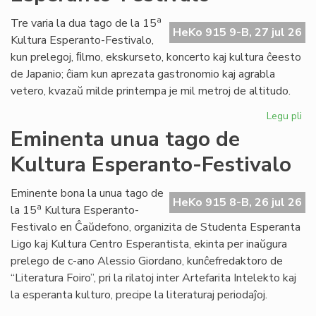
ta
de
a
Tre varia la dua tago de la 15
HeKo 915 9-B, 27 jul 26
Kul
Kultura Esperanto-Festivalo,
Es
kun prelegoj, ﬁlmo, ekskurseto, koncerto kaj kultura ĉeesto
Fes
de Japanio; ĉiam kun aprezata gastronomio kaj agrabla
vetero, kvazaŭ milde printempa je mil metroj de altitudo.
Legu pli
pri
Bu
Eminenta unua tago de
du
Kultura Esperanto-Festivalo
ta
de
Kul
Eminente bona la unua tago de
HeKo 915 8-B, 26 jul 26
Es
a
la 15
Kultura Esperanto-
Fes
Festivalo en Ĉaŭdefono, organizita de Studenta Esperanta
Ligo kaj Kultura Centro Esperantista, ekinta per inaŭgura
prelego de c-ano Alessio Giordano, kunĉefredaktoro de
“Literatura Foiro”, pri la rilatoj inter Artefarita Intelekto kaj
la esperanta kulturo, precipe la literaturaj periodaĵoj.