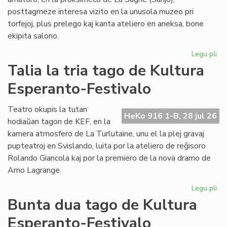
posttagmeze interesa vizito en la unusola muzeo pri
torfejoj, plus prelego kaj kanta ateliero en aneksa, bone
ekipita salono.
Legu pli
pri
De
Talia la tria tago de Kultura
la
Esperanto-Festivalo
kv
ta
de
Teatro okupis la tutan
HeKo 916 1-B, 28 jul 26
Kul
hodiaŭan tagon de KEF, en la
Es
kamera atmosfero de La Turlutaine, unu el la plej gravaj
Fes
pupteatroj en Svislando, luita por la ateliero de reĝisoro
Rolando Giancola kaj por la premiero de la nova dramo de
Arno Lagrange.
Legu pli
pri
Tal
Bunta dua tago de Kultura
la
Esperanto-Festivalo
tri