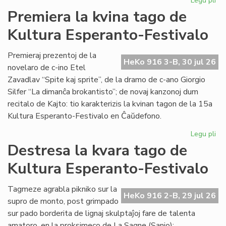
Legu pli
pri
Su
Premiera la kvina tago de
15
Kultura Esperanto-Festivalo
Kul
Es
Fes
Premieraj prezentoj de la
HeKo 916 3-B, 30 jul 26
novelaro de c-ino Etel
Zavadlav “Spite kaj sprite”, de la dramo de c-ano Giorgio
Silfer “La dimanĉa brokantisto”; de novaj kanzonoj dum
recitalo de Kajto: tio karakterizis la kvinan tagon de la 15a
Kultura Esperanto-Festivalo en Ĉaŭdefono.
Legu pli
pri
Pr
Destresa la kvara tago de
la
Kultura Esperanto-Festivalo
kvi
ta
de
Tagmeze agrabla pikniko sur la
HeKo 916 2-B, 29 jul 26
Kul
supro de monto, post grimpado
Es
sur pado borderita de lignaj skulptaĵoj fare de talenta
Fes
amatoro, en la proksimeco de La Sagne (Sanjo);