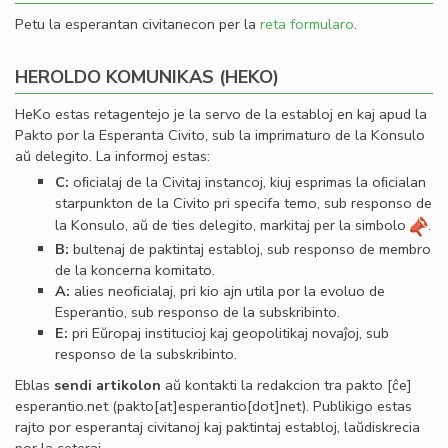
Petu la esperantan civitanecon per la
reta formularo
.
HEROLDO KOMUNIKAS (HEKO)
HeKo estas retagentejo je la servo de la establoj en kaj apud la
Pakto por la Esperanta Civito, sub la imprimaturo de la Konsulo
aŭ delegito. La informoj estas:
C:
oﬁcialaj de la Civitaj instancoj, kiuj esprimas la oﬁcialan
starpunkton de la Civito pri specifa temo, sub responso de
la Konsulo, aŭ de ties delegito, markitaj per la simbolo
.
B:
bultenaj de paktintaj establoj, sub responso de membro
de la koncerna komitato.
A:
alies neoﬁcialaj, pri kio ajn utila por la evoluo de
Esperantio, sub responso de la subskribinto.
E:
pri Eŭropaj institucioj kaj geopolitikaj novaĵoj, sub
responso de la subskribinto.
Eblas
sendi
artikolon
aŭ kontakti la redakcion tra
pakto
[ĉe]
esperantio
.
net
(pakto[at]esperantio[dot]net)
. Publikigo estas
rajto por esperantaj civitanoj kaj paktintaj establoj, laŭdiskrecia