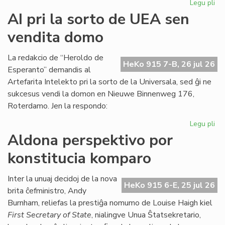
Legu pli
pri
Em
AI pri la sorto de UEA sen
un
vendita domo
ta
de
Kul
La redakcio de “Heroldo de
HeKo 915 7-B, 26 jul 26
Es
Esperanto” demandis al
Fes
Artefarita Intelekto pri la sorto de la Universala, sed ĝi ne
sukcesus vendi la domon en Nieuwe Binnenweg 176,
Roterdamo. Jen la respondo:
Legu pli
pri
AI
Aldona perspektivo por
pri
konstitucia komparo
la
sor
de
Inter la unuaj decidoj de la nova
HeKo 915 6-E, 25 jul 26
UE
brita ĉefministro, Andy
se
Burnham, reliefas la prestiĝa nomumo de Louise Haigh kiel
ve
First Secretary of State
, nialingve Unua Ŝtatsekretario,
do