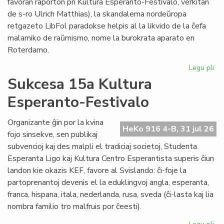
favoran raporton pri Kultura Esperanto-Festivalo, verkitan
de s-ro Ulrich Matthias), la skandalema nordeŭropa
retgazeto LibFol paradokse helpis al la likvido de la ĉefa
malamiko de raŭmismo, nome la burokrata aparato en
Roterdamo.
Legu pli
pri
La
Sukcesa 15a Kultura
pa
Esperanto-Festivalo
de
Lib
Organizante ĝin por la kvina
HeKo 916 4-B, 31 jul 26
fojo sinsekve, sen publikaj
subvencioj kaj des malpli el tradiciaj societoj, Studenta
Esperanta Ligo kaj Kultura Centro Esperantista superis ĉiun
landon kie okazis KEF, favore al Svislando: ĉi-foje la
partoprenantoj devenis el la eduklingvoj angla, esperanta,
franca, hispana, itala, nederlanda, rusa, sveda (ĉi-lasta kaj lia
nombra familio tro malfruis por ĉeesti).