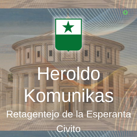
Skip
to
main
content
Heroldo
Komunikas
Retagentejo de la Esperanta
Civito