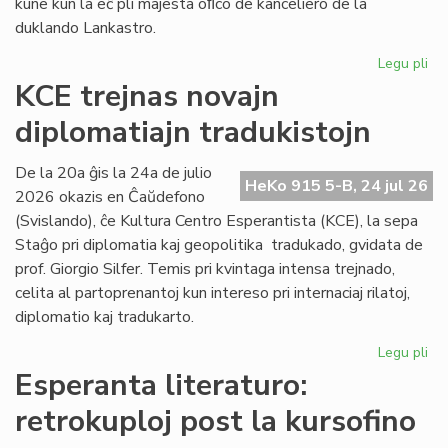
kune kun la eĉ pli majesta oﬁco de kanceliero de la
duklando Lankastro.
Legu pli
pri
Al
KCE trejnas novajn
pe
diplomatiajn tradukistojn
po
kon
ko
De la 20a ĝis la 24a de julio
HeKo 915 5-B, 24 jul 26
2026 okazis en Ĉaŭdefono
(Svislando), ĉe Kultura Centro Esperantista (KCE), la sepa
Staĝo pri diplomatia kaj geopolitika tradukado, gvidata de
prof. Giorgio Silfer. Temis pri kvintaga intensa trejnado,
celita al partoprenantoj kun intereso pri internaciaj rilatoj,
diplomatio kaj tradukarto.
Legu pli
pri
KC
Esperanta literaturo:
tre
retrokuploj post la kursofino
no
dip