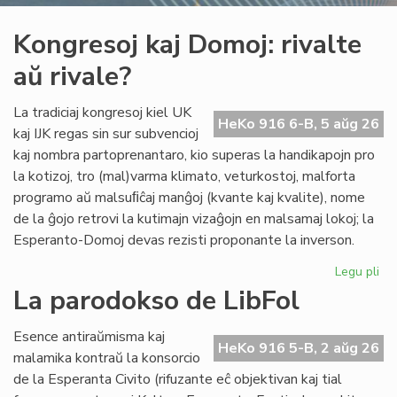
Kongresoj kaj Domoj: rivalte
aŭ rivale?
La tradiciaj kongresoj kiel UK
HeKo 916 6-B, 5 aŭg 26
kaj IJK regas sin sur subvencioj
kaj nombra partoprenantaro, kio superas la handikapojn pro
la kotizoj, tro (mal)varma klimato, veturkostoj, malforta
programo aŭ malsuﬁĉaj manĝoj (kvante kaj kvalite), nome
de la ĝojo retrovi la kutimajn vizaĝojn en malsamaj lokoj; la
Esperanto-Domoj devas rezisti proponante la inverson.
Legu pli
pri
Ko
La parodokso de LibFol
kaj
Do
Esence antiraŭmisma kaj
riv
HeKo 916 5-B, 2 aŭg 26
malamika kontraŭ la konsorcio
aŭ
de la Esperanta Civito (rifuzante eĉ objektivan kaj tial
riv