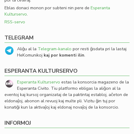
por la ceteraj.
Eblas donaci monon por subteni nin pere de
Esperanta
Kulturservo
.
RSS-servo
TELEGRAM
Aliĝu al la
Telegram-kanalo
por resti ĝisdata pri la lastaj
HeKomunikoj
kaj por komenti ilin
.
ESPERANTA KULTURSERVO
Esperanta Kulturservo
estas la konsorcia magazeno de la
Esperanta Civito. Tiu platformo ebligas la aliĝon al la
eventoj kaj kursoj organizataj de la paktintaj establoj, aĉeton de
eldonaĵoj, abonon al revuoj kaj multe pli. Vizitu ĝin tuj por
konatiĝi kun la aktivaĵoj kaj eldonaj novaĵoj de la konsorcio.
INFORMOJ