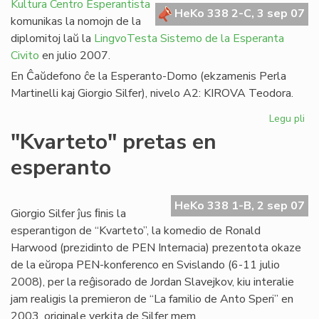
en
Kultura Centro Esperantista
HeKo 338 2-C, 3 sep 07
Afr
komunikas la nomojn de la
diplomitoj laŭ la
LingvoTesta Sistemo de la Esperanta
Civito
en julio 2007.
En Ĉaŭdefono ĉe la Esperanto-Domo (ekzamenis Perla
Martinelli kaj Giorgio Silfer), nivelo A2: KIROVA Teodora.
Legu pli
pri
LT
"Kvarteto" pretas en
dip
esperanto
en
jul
20
HeKo 338 1-B, 2 sep 07
Giorgio Silfer ĵus ﬁnis la
esperantigon de “Kvarteto”, la komedio de Ronald
Harwood (prezidinto de PEN Internacia) prezentota okaze
de la eŭropa PEN-konferenco en Svislando (6-11 julio
2008), per la reĝisorado de Jordan Slavejkov, kiu interalie
jam realigis la premieron de “La familio de Anto Speri” en
2003, originale verkita de Silfer mem.