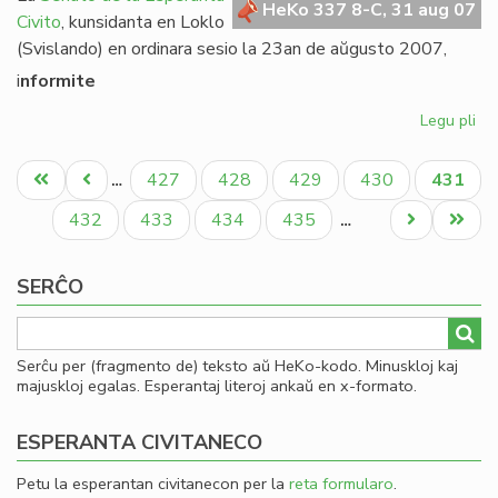
HeKo 337 8-C, 31 aug 07
Civito
, kunsidanta en Loklo
(Svislando) en ordinara sesio la 23an de aŭgusto 2007,
i
nformite
Legu pli
pri
Se
Pagination
rez
Unua
Antaŭa
Paĝo
Paĝo
Paĝo
Paĝo
Aktual
427
428
429
430
431
…
pri
paĝo
paĝo
paĝo
Am
Paĝo
Paĝo
Paĝo
Paĝo
Next
Last
432
433
434
435
…
page
page
SERĈO
Serĉu per (fragmento de) teksto aŭ HeKo-kodo. Minuskloj kaj
majuskloj egalas. Esperantaj literoj ankaŭ en x-formato.
ESPERANTA CIVITANECO
Petu la esperantan civitanecon per la
reta formularo
.