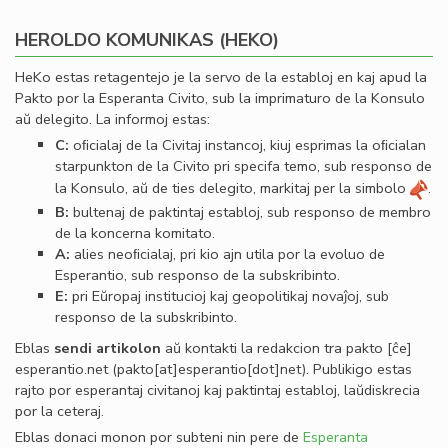
HEROLDO KOMUNIKAS (HEKO)
HeKo estas retagentejo je la servo de la establoj en kaj apud la
Pakto por la Esperanta Civito, sub la imprimaturo de la Konsulo
aŭ delegito. La informoj estas:
C:
oﬁcialaj de la Civitaj instancoj, kiuj esprimas la oﬁcialan
starpunkton de la Civito pri specifa temo, sub responso de
la Konsulo, aŭ de ties delegito, markitaj per la simbolo
.
B:
bultenaj de paktintaj establoj, sub responso de membro
de la koncerna komitato.
A:
alies neoﬁcialaj, pri kio ajn utila por la evoluo de
Esperantio, sub responso de la subskribinto.
E:
pri Eŭropaj institucioj kaj geopolitikaj novaĵoj, sub
responso de la subskribinto.
Eblas
sendi
artikolon
aŭ kontakti la redakcion tra
pakto
[ĉe]
esperantio
.
net
(pakto[at]esperantio[dot]net)
. Publikigo estas
rajto por esperantaj civitanoj kaj paktintaj establoj, laŭdiskrecia
por la ceteraj.
Eblas donaci monon por subteni nin pere de
Esperanta