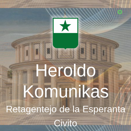
Skip
to
main
content
Heroldo
Komunikas
Retagentejo de la Esperanta
Civito