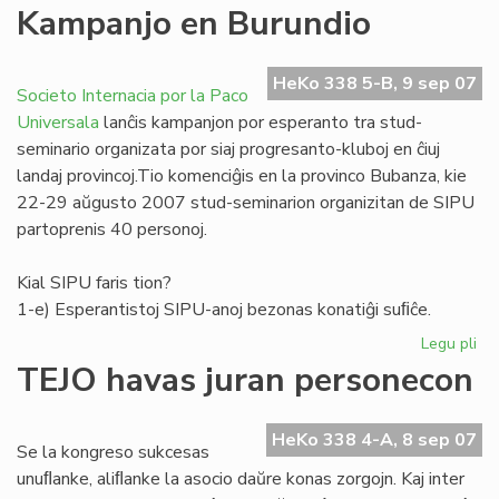
La
Kampanjo en Burundio
no
"F
(11
HeKo 338 5-B, 9 sep 07
Societo Internacia por la Paco
ape
Universala
lanĉis kampanjon por esperanto tra stud-
seminario organizata por siaj progresanto-kluboj en ĉiuj
landaj provincoj.Tio komenciĝis en la provinco Bubanza, kie
22-29 aŭgusto 2007 stud-seminarion organizitan de SIPU
partoprenis 40 personoj.
Kial SIPU faris tion?
1-e) Esperantistoj SIPU-anoj bezonas konatiĝi suﬁĉe.
Legu pli
pri
Ka
TEJO havas juran personecon
en
Bu
HeKo 338 4-A, 8 sep 07
Se la kongreso sukcesas
unuﬂanke, aliﬂanke la asocio daŭre konas zorgojn. Kaj inter