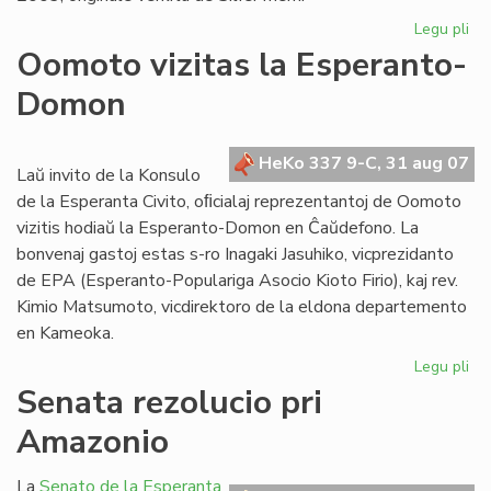
Legu pli
pri
"Kv
Oomoto vizitas la Esperanto-
pr
Domon
en
es
HeKo 337 9-C, 31 aug 07
Laŭ invito de la Konsulo
de la Esperanta Civito, oﬁcialaj reprezentantoj de Oomoto
vizitis hodiaŭ la Esperanto-Domon en Ĉaŭdefono. La
bonvenaj gastoj estas s-ro Inagaki Jasuhiko, vicprezidanto
de EPA (Esperanto-Populariga Asocio Kioto Firio), kaj rev.
Kimio Matsumoto, vicdirektoro de la eldona departemento
en Kameoka.
Legu pli
pri
Oo
Senata rezolucio pri
viz
Amazonio
la
Es
Do
La
Senato de la Esperanta