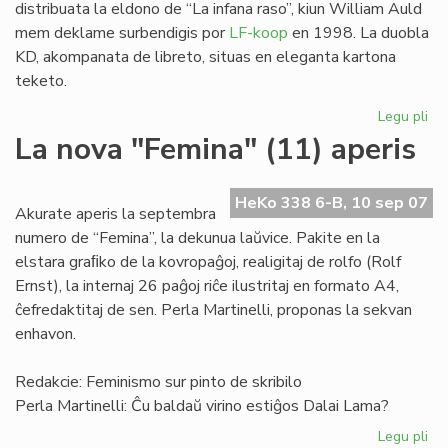
distribuata la eldono de “La infana raso”, kiun William Auld
mem deklame surbendigis por
LF-koop
en 1998. La duobla
KD, akompanata de libreto, situas en eleganta kartona
teketo.
Legu pli
pri
"L
La nova "Femina" (11) aperis
inf
ra
en
HeKo 338 6-B, 10 sep 07
Akurate aperis la septembra
du
numero de “Femina”, la dekunua laŭvice. Pakite en la
KD
elstara graﬁko de la kovropaĝoj, realigitaj de rolfo (Rolf
Ernst), la internaj 26 paĝoj riĉe ilustritaj en formato A4,
ĉefredaktitaj de sen. Perla Martinelli, proponas la sekvan
enhavon.
Redakcie: Feminismo sur pinto de skribilo
Perla Martinelli: Ĉu baldaŭ virino estiĝos Dalai Lama?
Legu pli
pri