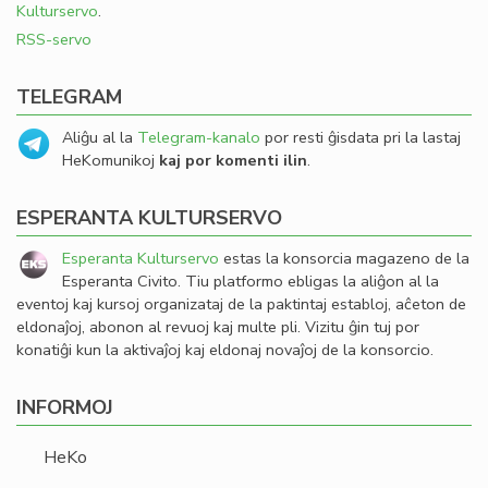
Kulturservo
.
RSS-servo
TELEGRAM
Aliĝu al la
Telegram-kanalo
por resti ĝisdata pri la lastaj
HeKomunikoj
kaj por komenti ilin
.
ESPERANTA KULTURSERVO
Esperanta Kulturservo
estas la konsorcia magazeno de la
Esperanta Civito. Tiu platformo ebligas la aliĝon al la
eventoj kaj kursoj organizataj de la paktintaj establoj, aĉeton de
eldonaĵoj, abonon al revuoj kaj multe pli. Vizitu ĝin tuj por
konatiĝi kun la aktivaĵoj kaj eldonaj novaĵoj de la konsorcio.
INFORMOJ
HeKo