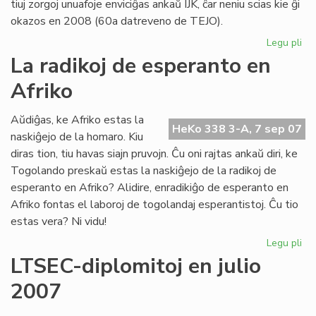
tiuj zorgoj unuafoje enviciĝas ankaŭ IJK, ĉar neniu scias kie ĝi
okazos en 2008 (60a datreveno de TEJO).
Legu pli
pri
TE
La radikoj de esperanto en
ha
Afriko
jur
pe
Aŭdiĝas, ke Afriko estas la
HeKo 338 3-A, 7 sep 07
naskiĝejo de la homaro. Kiu
diras tion, tiu havas siajn pruvojn. Ĉu oni rajtas ankaŭ diri, ke
Togolando preskaŭ estas la naskiĝejo de la radikoj de
esperanto en Afriko? Alidire, enradikiĝo de esperanto en
Afriko fontas el laboroj de togolandaj esperantistoj. Ĉu tio
estas vera? Ni vidu!
Legu pli
pri
La
LTSEC-diplomitoj en julio
rad
2007
de
es