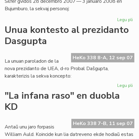
Silfer gvidos 28 decembro 2007 — 3 januaro 2008 en
Bujumburo, la sekvaj personoj:
Legu pli
pri
Af
Unua kontesto al prezidanto
2
Dasgupta
en
Bur
du
HeKo 338 8-A, 12 sep 07
se
La unuan paroladon de la
nova prezidanto de UEA, d-ro Probal Daŝgupta,
karakterizis la sekva koncepto:
Legu pli
pri
Un
"La infana raso" en duobla
ko
KD
al
pr
Da
HeKo 338 7-B, 11 sep 07
Antaŭ unu jaro forpasis
William Auld. Koincide kun lia datreveno ekde hodiaŭ estas