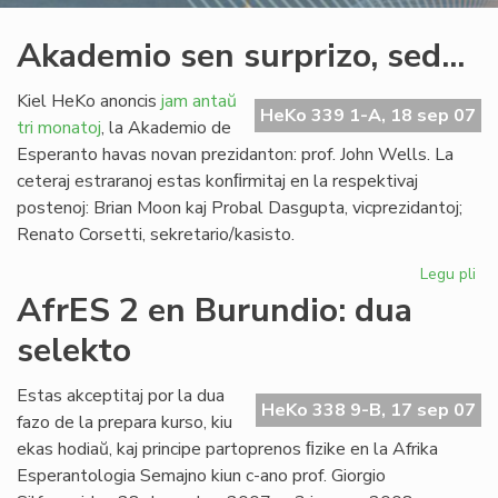
Akademio sen surprizo, sed...
Kiel HeKo anoncis
jam antaŭ
HeKo 339 1-A, 18 sep 07
tri monatoj
, la Akademio de
Esperanto havas novan prezidanton: prof. John Wells. La
ceteraj estraranoj estas konﬁrmitaj en la respektivaj
postenoj: Brian Moon kaj Probal Dasgupta, vicprezidantoj;
Renato Corsetti, sekretario/kasisto.
Legu pli
pri
Ak
AfrES 2 en Burundio: dua
se
selekto
sur
sed
Estas akceptitaj por la dua
HeKo 338 9-B, 17 sep 07
fazo de la prepara kurso, kiu
ekas hodiaŭ, kaj principe partoprenos ﬁzike en la Afrika
Esperantologia Semajno kiun c-ano prof. Giorgio