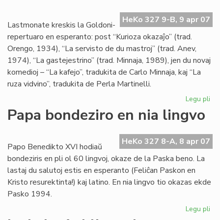
la
re
HeKo 327 9-B, 9 apr 07
de
Lastmonate kreskis la Goldoni-
Kni
repertuaro en esperanto: post “Kurioza okazaĵo” (trad.
Orengo, 1934), “La servisto de du mastroj” (trad. Anev,
1974), “La gastejestrino” (trad. Minnaja, 1989), jen du novaj
komedioj – “La kafejo”, tradukita de Carlo Minnaja, kaj “La
ruza vidvino”, tradukita de Perla Martinelli.
Legu pli
pri
Gr
Papa bondeziro en nia lingvo
kon
al
nia
HeKo 327 8-A, 8 apr 07
Papo Benedikto XVI hodiaŭ
tea
bondeziris en pli ol 60 lingvoj, okaze de la Paska beno. La
lastaj du salutoj estis en esperanto (Feliĉan Paskon en
Kristo resurektinta!) kaj latino. En nia lingvo tio okazas ekde
Pasko 1994.
Legu pli
pri
Pa