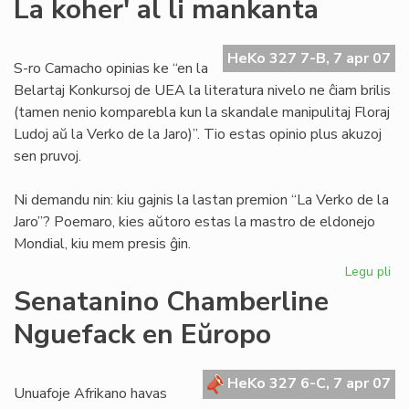
La koher' al li mankanta
bo
en
nia
HeKo 327 7-B, 7 apr 07
S-ro Camacho opinias ke “en la
lin
Belartaj Konkursoj de UEA la literatura nivelo ne ĉiam brilis
(tamen nenio komparebla kun la skandale manipulitaj Floraj
Ludoj aŭ la Verko de la Jaro)”. Tio estas opinio plus akuzoj
sen pruvoj.
Ni demandu nin: kiu gajnis la lastan premion “La Verko de la
Jaro”? Poemaro, kies aŭtoro estas la mastro de eldonejo
Mondial, kiu mem presis ĝin.
Legu pli
pri
La
Senatanino Chamberline
koh
Nguefack en Eŭropo
al
li
ma
HeKo 327 6-C, 7 apr 07
Unuafoje Afrikano havas