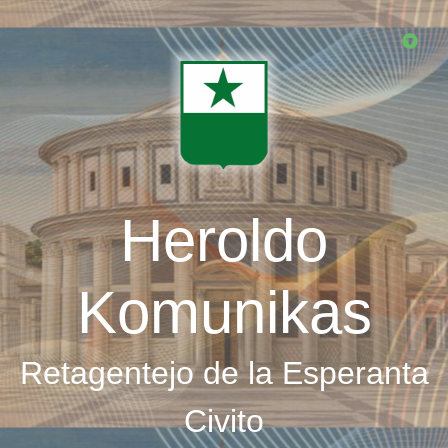
Skip
to
main
content
Heroldo
Komunikas
Retagentejo de la Esperanta
Civito