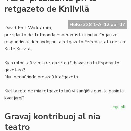
de
retgazeto de Kniivilä
la
Es
Pio
HeKo 328 1-A, 12 apr 07
David-Emil Wickström,
prezidanto de Tutmonda Esperantista Junular-Organizo,
respondis al demandoj pri la retgazeto ĉefredaktata de s-ro
Kalle Kniivilä.
Kian rolon laŭ vi mia retgazeto (*) havas en la Esperanto-
gazetaro?
Nun bedaŭrinde preskaŭ klaĉgazeto.
Kiel la rolo de mia retgazeto laŭ vi ŝanĝiĝis dum la pasintaj
kvar jaroj?
Legu pli
pri
TE
Gravaj kontribuoj al nia
pr
teatro
pri