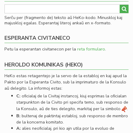
Serĉu per (fragmento de) teksto aŭ HeKo-kodo. Minuskloj kaj
majuskloj egalas. Esperantaj literoj ankaŭ en x-formato.
ESPERANTA CIVITANECO
Petu la esperantan civitanecon per la
reta formularo
.
HEROLDO KOMUNIKAS (HEKO)
HeKo estas retagentejo je la servo de la establoj en kaj apud la
Pakto por la Esperanta Civito, sub la imprimaturo de la Konsulo
aŭ delegito. La informoj estas:
C:
oﬁcialaj de la Civitaj instancoj, kiuj esprimas la oﬁcialan
starpunkton de la Civito pri specifa temo, sub responso de
la Konsulo, aŭ de ties delegito, markitaj per la simbolo
.
B:
bultenaj de paktintaj establoj, sub responso de membro
de la koncerna komitato.
A:
alies neoﬁcialaj, pri kio ajn utila por la evoluo de