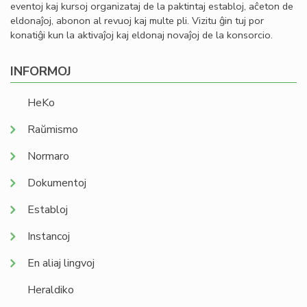
eventoj kaj kursoj organizataj de la paktintaj establoj, aĉeton de
eldonaĵoj, abonon al revuoj kaj multe pli. Vizitu ĝin tuj por
konatiĝi kun la aktivaĵoj kaj eldonaj novaĵoj de la konsorcio.
INFORMOJ
HeKo
Raŭmismo
Normaro
Dokumentoj
Establoj
Instancoj
En aliaj lingvoj
Heraldiko