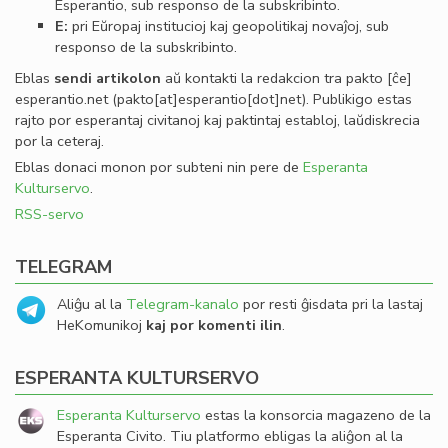
Esperantio, sub responso de la subskribinto.
E:
pri Eŭropaj institucioj kaj geopolitikaj novaĵoj, sub
responso de la subskribinto.
Eblas
sendi
artikolon
aŭ kontakti la redakcion tra
pakto
[ĉe]
esperantio
.
net
(pakto[at]esperantio[dot]net)
. Publikigo estas
rajto por esperantaj civitanoj kaj paktintaj establoj, laŭdiskrecia
por la ceteraj.
Eblas donaci monon por subteni nin pere de
Esperanta
Kulturservo
.
RSS-servo
TELEGRAM
Aliĝu al la
Telegram-kanalo
por resti ĝisdata pri la lastaj
HeKomunikoj
kaj por komenti ilin
.
ESPERANTA KULTURSERVO
Esperanta Kulturservo
estas la konsorcia magazeno de la
Esperanta Civito. Tiu platformo ebligas la aliĝon al la