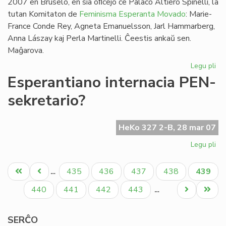
2007 en Bruselo, en sia oﬁcejo ĉe Palaco Altiero Spinelli, la
tutan Komitaton de
Feminisma Esperanta Movado
: Marie-
France Conde Rey, Agneta Emanuelsson, Jarl Hammarberg,
Anna Lászay kaj Perla Martinelli. Ĉeestis ankaŭ sen.
Maĝarova.
Legu pli
pri
FE
Esperantiano internacia PEN-
kaj
sekretario?
Ma
Ha
HeKo 327 2-B, 28 mar 07
Legu pli
pri
Es
Pagination
int
Unua
Antaŭa
Paĝo
Paĝo
Paĝo
Paĝo
Aktual
435
436
437
438
439
…
PE
paĝo
paĝo
paĝo
sek
Paĝo
Paĝo
Paĝo
Paĝo
Next
Last
440
441
442
443
…
page
page
SERĈO