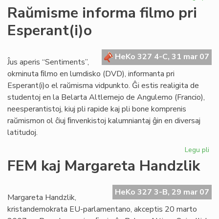
He
Raŭmisme informa filmo pri
de
Esperant(i)o
Es
du
nu
HeKo 327 4-C, 31 mar 07
en
Ĵus aperis “Sentiments”,
ma
okminuta ﬁlmo en lumdisko (DVD), informanta pri
Esperant(i)o el raŭmisma vidpunkto. Ĝi estis realigita de
studentoj en la Belarta Altlernejo de Angulemo (Francio),
neesperantistoj, kiuj pli rapide kaj pli bone komprenis
raŭmismon ol ĉiuj ﬁnvenkistoj kalumniantaj ĝin en diversaj
latitudoj.
Legu pli
pri
Ra
FEM kaj Margareta Handzlik
in
fil
pri
HeKo 327 3-B, 29 mar 07
Margareta Handzlik,
Esp
kristandemokrata EU-parlamentano, akceptis 20 marto