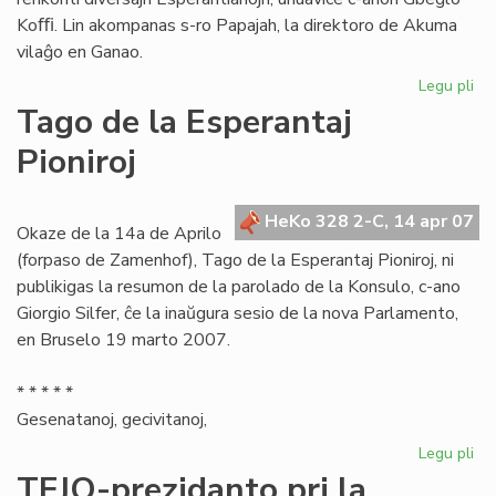
Koﬃ. Lin akompanas s-ro Papajah, la direktoro de Akuma
vilaĝo en Ganao.
Legu pli
pri
Es
Tago de la Esperantaj
Ce
Pioniroj
pl
en
Ga
HeKo 328 2-C, 14 apr 07
Okaze de la 14a de Aprilo
(forpaso de Zamenhof), Tago de la Esperantaj Pioniroj, ni
publikigas la resumon de la parolado de la Konsulo, c-ano
Giorgio Silfer, ĉe la inaŭgura sesio de la nova Parlamento,
en Bruselo 19 marto 2007.
* * * * *
Gesenatanoj, gecivitanoj,
Legu pli
pri
Ta
TEJO-prezidanto pri la