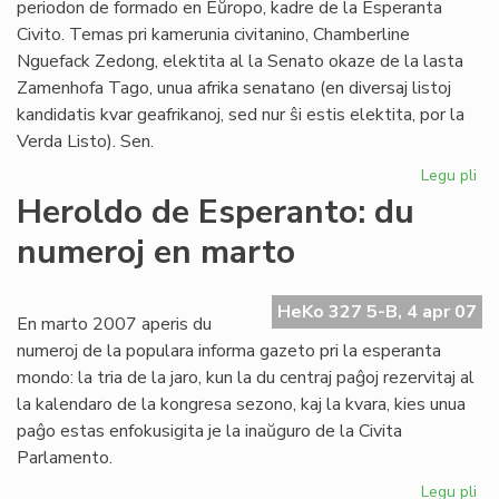
periodon de formado en Eŭropo, kadre de la Esperanta
Civito. Temas pri kamerunia civitanino, Chamberline
Nguefack Zedong, elektita al la Senato okaze de la lasta
Zamenhofa Tago, unua afrika senatano (en diversaj listoj
kandidatis kvar geafrikanoj, sed nur ŝi estis elektita, por la
Verda Listo). Sen.
Legu pli
pri
Se
Heroldo de Esperanto: du
Ch
numeroj en marto
Ng
en
Eŭ
HeKo 327 5-B, 4 apr 07
En marto 2007 aperis du
numeroj de la populara informa gazeto pri la esperanta
mondo: la tria de la jaro, kun la du centraj paĝoj rezervitaj al
la kalendaro de la kongresa sezono, kaj la kvara, kies unua
paĝo estas enfokusigita je la inaŭguro de la Civita
Parlamento.
Legu pli
pri