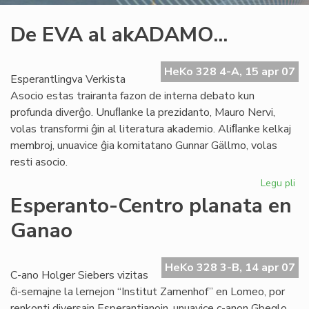
De EVA al akADAMO...
HeKo 328 4-A, 15 apr 07
Esperantlingva Verkista
Asocio estas trairanta fazon de interna debato kun
profunda diverĝo. Unuﬂanke la prezidanto, Mauro Nervi,
volas transformi ĝin al literatura akademio. Aliﬂanke kelkaj
membroj, unuavice ĝia komitatano Gunnar Gällmo, volas
resti asocio.
Legu pli
pri
De
Esperanto-Centro planata en
EV
Ganao
al
ak
HeKo 328 3-B, 14 apr 07
C-ano Holger Siebers vizitas
ĉi-semajne la lernejon “Institut Zamenhof” en Lomeo, por
renkonti diversajn Esperantianojn, unuavice c-anon Gbeglo