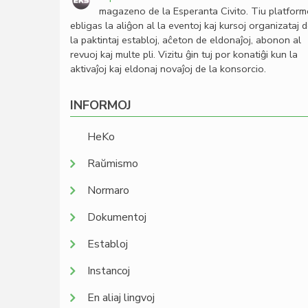
magazeno de la Esperanta Civito. Tiu platfor
ebligas la aliĝon al la eventoj kaj kursoj organizataj 
la paktintaj establoj, aĉeton de eldonaĵoj, abonon al
revuoj kaj multe pli. Vizitu ĝin tuj por konatiĝi kun la
aktivaĵoj kaj eldonaj novaĵoj de la konsorcio.
INFORMOJ
HeKo
Raŭmismo
Normaro
Dokumentoj
Establoj
Instancoj
En aliaj lingvoj