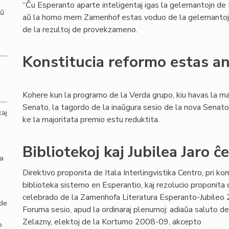
“Ĉu Esperanto aparte inteligentaj igas la gelernantojn de
aŭ
aŭ la homo mem Zamenhof estas voduo de la gelernantoj?”,
de la rezultoj de provekzameno.
Konstitucia reformo estas a
Kohere kun la programo de la Verda grupo, kiu havas la ma
Senato, la tagordo de la inaŭgura sesio de la nova Senato
kaj
ke la majoritata premio estu reduktita.
Bibliotekoj kaj Jubilea Jaro ĉ
la
Direktivo proponita de Itala Interlingvistika Centro, pri ko
biblioteka sistemo en Esperantio, kaj rezolucio proponita 
celebrado de la Zamenhofa Literatura Esperanto-Jubileo 2
 de
Foruma sesio, apud la ordinaraj plenumoj: adiaŭa saluto de
Zelazny, elektoj de la Kortumo 2008-09, akcepto
o