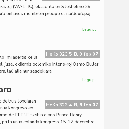
Goldoni-
adukistoj (WALTIC), okazonta en Stokholmo 29
jaro
staro enhavos membrojn precipe el nordeŭropaj
Legu pli
pri
Esperanta
PEN
en
WALTIC
HeKo 323 5-B, 9 feb 07
o” mi asertis ke la
2008
li ĵuse, ekﬂamis polemiko inter s-roj Osmo Buller
a, laŭ alia nur sesdekjara.
Legu pli
pri
UEA:
aro
ĉu
100-
o detruis longjaran
jara
HeKo 323 4-B, 8 feb 07
 unua kongreso en
aŭ
nome de EFEN”, skribis c-ano Prince Henry
60-
o, pri la unua enlanda kongreso 15-17 decembro
jara?