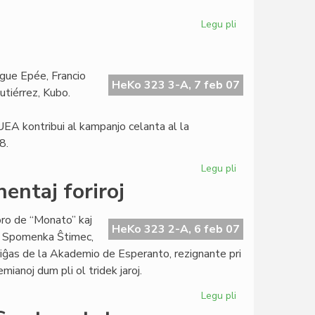
Legu pli
pri
Niĝerio
kongresis
sen
gue Epée, Francio
la
HeKo 323 3-A, 7 feb 07
Gutiérrez, Kubo.
estraro
 UEA kontribui al kampanjo celanta al la
8.
Legu pli
pri
NEL
entaj foriroj
pri
pac-
oro de “Monato” kaj
Nobelo
HeKo 323 2-A, 6 feb 07
o; Spomenka Ŝtimec,
al
etiriĝas de la Akademio de Esperanto, rezignante pri
UEA
mianoj dum pli ol tridek jaroj.
Legu pli
pri
Akademio