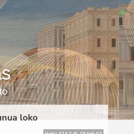
as
to
unua loko
HeKo 324 2-B, 19 feb 07