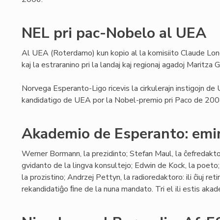
NEL pri pac-Nobelo al UEA
Al UEA (Roterdamo) kun kopio al la komisiito Claude Lon
kaj la estraranino pri la landaj kaj regionaj agadoj Maritza 
Norvega Esperanto-Ligo ricevis la cirkulerajn instigojn de
kandidatigo de UEA por la Nobel-premio pri Paco de 200
Akademio de Esperanto: emin
Werner Bormann, la prezidinto; Stefan Maul, la ĉefredakt
gvidanto de la lingva konsultejo; Edwin de Kock, la poet
la prozistino; Andrzej Pettyn, la radioredaktoro: ili ĉiuj r
rekandidatiĝo ﬁne de la nuna mandato. Tri el ili estis akade