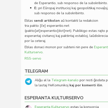
de Esperantio, sub responso de la subskribinto.
E:
pri Eŭropaj institucioj kaj geopolitikaj novaĵoj
sub responso de la subskribinto.
Eblas
sendi
artikolon
aŭ kontakti la redakcion
tra
pakto
[ĉe]
esperantio
.
net
(pakto[at]esperantio[dot]net)
. Publikigo estas rajto 
esperantaj civitanoj kaj paktintaj establoj, laŭdiskrecia
por la ceteraj.
Eblas donaci monon por subteni nin pere de
Esperant
Kulturservo
.
RSS-servo
TELEGRAM
Aliĝu al la
Telegram-kanalo
por resti ĝisdata p
la lastaj HeKomunikoj
kaj por komenti ilin
.
ESPERANTA KULTURSERVO
Esperanta Kulturservo
estas la konsorcia