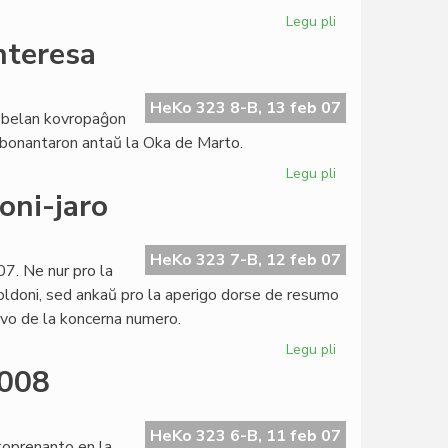
Legu pli
pri
Bibliotekoj
interesa
kaj
Jubilea
Jaro
HeKo 323 8-B, 13 feb 07
a belan kovropaĝon
ĉe
 abonantaron antaŭ la Oka de Marto.
la
Forumo
Legu pli
pri
"Femina"
doni-jaro
pli
kaj
pli
HeKo 323 7-B, 12 feb 07
7. Ne nur pro la
bela
oldoni, sed ankaŭ pro la aperigo dorse de resumo
kaj
havo de la koncerna numero.
interesa
Legu pli
pri
"Literatura
2008
Foiro"
kaj
la
HeKo 323 6-B, 11 feb 07
toprenanto en la