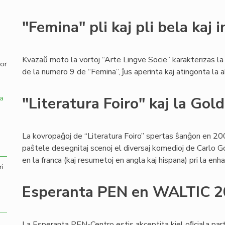
,
"Femina" pli kaj pli bela kaj 
Kvazaŭ moto la vortoj “Arte Lingve Socie” karakterizas l
por
de la numero 9 de “Femina”, ĵus aperinta kaj atingonta la
a
"Literatura Foiro" kaj la Gol
La kovropaĝoj de “Literatura Foiro” spertas ŝanĝon en 200
paŝtele desegnitaj scenoj el diversaj komedioj de Carlo G
en la franca (kaj resumetoj en angla kaj hispana) pri la en
ri
Esperanta PEN en WALTIC 
La Esperanta PEN-Centro estis akceptita kiel oﬁciala par