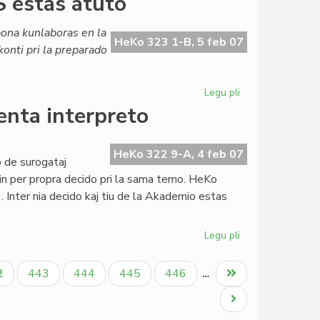
 estas atuto
de
Esperanto:
bona kunlaboras en la
eminentaj
HeKo 323 1-B, 5 feb 07
onti pri la preparado
foriroj
Legu pli
pri
Nimubona
nta interpreto
el
Burundio:
AfrES
HeKo 322 9-A, 4 feb 07
 de surogataj
estas
in per propra decido pri la sama temo. HeKo
atuto
. Inter nia decido kaj tiu de la Akademio estas
Legu pli
pri
Lingva
Komitato
tuala
Paĝo
Paĝo
Paĝo
Paĝo
Last
2
443
444
445
446
…
pri
ĝo
page
Fundamenta
Next
interpreto
page