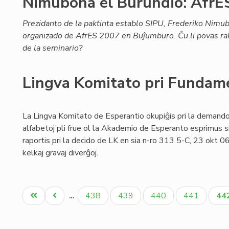
Nimubona el Burundio: AfrES
Prezidanto de la paktinta establo SIPU, Frederiko Nimu
organizado de AfrES 2007 en Buĵumburo. Ĉu li povas rak
de la seminario?
Lingva Komitato pri Fundame
La Lingva Komitato de Esperantio okupiĝis pri la demando
alfabetoj pli frue ol la Akademio de Esperanto esprimus s
raportis pri la decido de LK en sia n-ro 313 5-C, 23 okt 06
kelkaj gravaj diverĝoj.
Pagination
Unua
Antaŭa
Paĝo
Paĝo
Paĝo
Paĝo
Ak
438
439
440
441
44
…
paĝo
paĝo
pa