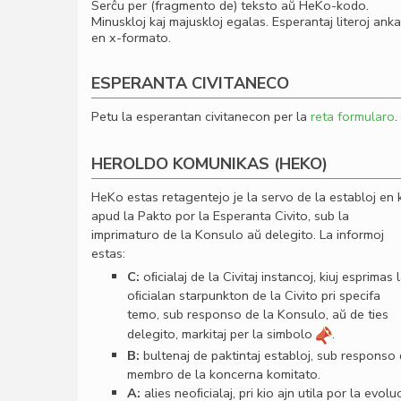
Serĉu per (fragmento de) teksto aŭ HeKo-kodo.
Minuskloj kaj majuskloj egalas. Esperantaj literoj ank
en x-formato.
ESPERANTA CIVITANECO
Petu la esperantan civitanecon per la
reta formularo
.
HEROLDO KOMUNIKAS (HEKO)
HeKo estas retagentejo je la servo de la establoj en 
apud la Pakto por la Esperanta Civito, sub la
imprimaturo de la Konsulo aŭ delegito. La informoj
estas:
C:
oﬁcialaj de la Civitaj instancoj, kiuj esprimas 
oﬁcialan starpunkton de la Civito pri specifa
temo, sub responso de la Konsulo, aŭ de ties
delegito, markitaj per la simbolo
.
B:
bultenaj de paktintaj establoj, sub responso
membro de la koncerna komitato.
A:
alies neoﬁcialaj, pri kio ajn utila por la evolu