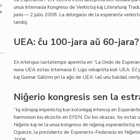
mo
unua Internacia Kongreso de Verkistoj kaj Literaturaj Tr
de
junio — 2 julio 2008. La delegacio de la esperanta verki
landoj.
UEA: ĉu 100-jara aŭ 60-jara?
En intervjuo lastatempe aperinta en “La Ondo de Esperant
nuna UEA estas Internacia E-Ligo rebaptita kiel UEA. Eĉ p
kaj Gunnar Gällmo pri la aĝo de UEA: laŭ unu baldaŭ centjar
Niĝerio kongresis sen la estr
“Iuj eŭropaj imperiistoj kun koloniigaj intencoj en Esperanti
harmonion kiu ekzistis en EFEN. Do kio okazas, tio estas
Niĝerio kaj ne la unua kongreso de niĝeriaj esperantistoj 
Oguinze, la prezidanto de Esperanto-Federacio en Niĝeri
2006.