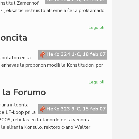
 Institut Zamenhof
 eksaltis instruisto alilerneja ĉe la proklamado
Legu pli
pri
Institut
noncita
Zamenhof
ree
en
HeKo 324 1-C, 18 feb 07
joritaton en la
la
 enhavas la proponon modiﬁ la Konstitucion, por
unua
loko
Legu pli
pri
Konstitucia
e la Forumo
reformo
estas
muna integrita
anoncita
HeKo 323 9-C, 15 feb 07
de LF-koop pri la
009, reliefas en la tagordo de la venonta
 la eliranta Konsulo, rektoro c-ano Walter