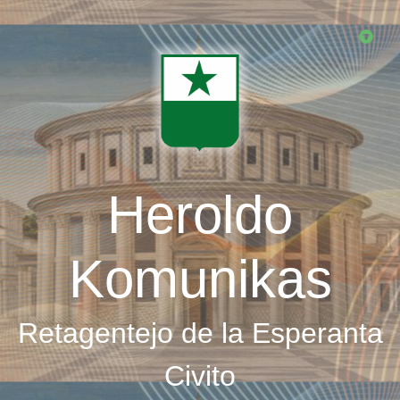
Skip
to
main
content
Heroldo
Komunikas
Retagentejo de la Esperanta
Civito