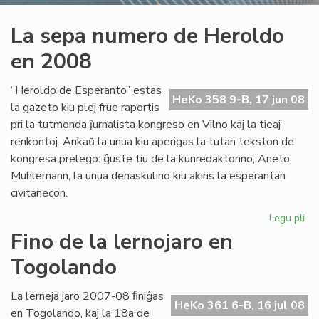
La sepa numero de Heroldo
en 2008
“Heroldo de Esperanto” estas
HeKo 358 9-B, 17 jun 08
la gazeto kiu plej frue raportis
pri la tutmonda ĵurnalista kongreso en Vilno kaj la tieaj
renkontoj. Ankaŭ la unua kiu aperigas la tutan tekston de
kongresa prelego: ĝuste tiu de la kunredaktorino, Aneto
Muhlemann, la unua denaskulino kiu akiris la esperantan
civitanecon.
Legu pli
pri
La
Fino de la lernojaro en
se
Togolando
nu
de
He
La lerneja jaro 2007-08 ﬁniĝas
HeKo 361 6-B, 16 jul 08
en
en Togolando, kaj la 18a de