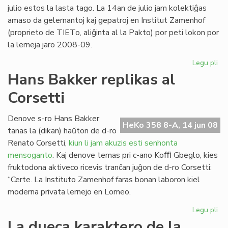
20
julio estos la lasta tago. La 14an de julio jam kolektiĝas
amaso da gelernantoj kaj gepatroj en Institut Zamenhof
(proprieto de TIETo, aliĝinta al la Pakto) por peti lokon por
la lerneja jaro 2008-09.
Legu pli
pri
Fin
Hans Bakker replikas al
de
Corsetti
la
ler
en
Denove s-ro Hans Bakker
HeKo 358 8-A, 14 jun 08
To
tanas la (dikan) haŭton de d-ro
Renato Corsetti,
kiun li jam akuzis esti senhonta
mensoganto
. Kaj denove temas pri c-ano Koﬃ Gbeglo, kies
fruktodona aktiveco ricevis tranĉan juĝon de d-ro Corsetti:
“Certe. La Instituto Zamenhof faras bonan laboron kiel
moderna privata lernejo en Lomeo.
Legu pli
pri
Ha
La dueca karaktero de la