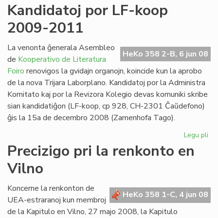
Mir
Kandidatoj por LF-koop
Gr
2009-2011
at
la
Ma
La venonta ĝenerala Asembleo
HeKo 358 2-B, 6 jun 08
de
Kooperativo de Literatura
Foiro
renovigos la gvidajn organojn, koincide kun la aprobo
de la nova Trijara Laborplano. Kandidatoj por la Administra
Komitato kaj por la Revizora Kolegio devas komuniki skribe
sian kandidatiĝon (LF-koop, cp 928, CH-2301 Ĉaŭdefono)
ĝis la 15a de decembro 2008 (Zamenhofa Tago).
Legu pli
pri
Ka
Precizigo pri la renkonto en
po
Vilno
LF-
ko
20
Koncerne la renkonton de
HeKo 358 1-C, 4 jun 08
20
UEA-estraranoj kun membroj
de la Kapitulo en Vilno, 27 majo 2008, la Kapitulo