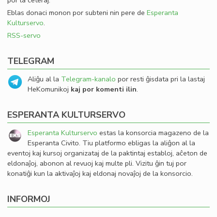
por la ceteraj.
Eblas donaci monon por subteni nin pere de
Esperanta
Kulturservo
.
RSS-servo
TELEGRAM
Aliĝu al la
Telegram-kanalo
por resti ĝisdata pri la lastaj
HeKomunikoj
kaj por komenti ilin
.
ESPERANTA KULTURSERVO
Esperanta Kulturservo
estas la konsorcia magazeno de la
Esperanta Civito. Tiu platformo ebligas la aliĝon al la
eventoj kaj kursoj organizataj de la paktintaj establoj, aĉeton de
eldonaĵoj, abonon al revuoj kaj multe pli. Vizitu ĝin tuj por
konatiĝi kun la aktivaĵoj kaj eldonaj novaĵoj de la konsorcio.
INFORMOJ