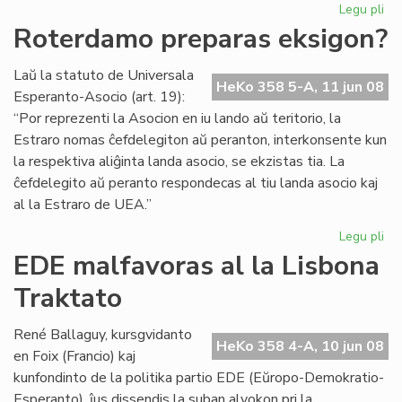
Legu pli
pri
EK
Roterdamo preparas eksigon?
20
en
Laŭ la statuto de Universala
Ra
HeKo 358 5-A, 11 jun 08
Esperanto-Asocio (art. 19):
“Por reprezenti la Asocion en iu lando aŭ teritorio, la
Estraro nomas ĉefdelegiton aŭ peranton, interkonsente kun
la respektiva aliĝinta landa asocio, se ekzistas tia. La
ĉefdelegito aŭ peranto respondecas al tiu landa asocio kaj
al la Estraro de UEA.”
Legu pli
pri
Ro
EDE malfavoras al la Lisbona
pr
Traktato
ek
René Ballaguy, kursgvidanto
HeKo 358 4-A, 10 jun 08
en Foix (Francio) kaj
kunfondinto de la politika partio EDE (Eŭropo-Demokratio-
Esperanto), ĵus dissendis la suban alvokon pri la