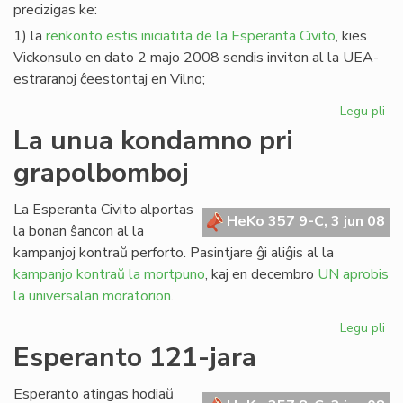
precizigas ke:
1) la
renkonto estis iniciatita de la Esperanta Civito
, kies
Vickonsulo en dato 2 majo 2008 sendis inviton al la UEA-
estraranoj ĉeestontaj en Vilno;
Legu pli
pri
Pre
La unua kondamno pri
pri
grapolbomboj
la
re
en
La Esperanta Civito alportas
HeKo 357 9-C, 3 jun 08
Vil
la bonan ŝancon al la
kampanjoj kontraŭ perforto. Pasintjare ĝi aliĝis al la
kampanjo kontraŭ la mortpuno
, kaj en decembro
UN aprobis
la universalan moratorion
.
Legu pli
pri
La
Esperanto 121-jara
un
ko
Esperanto atingas hodiaŭ