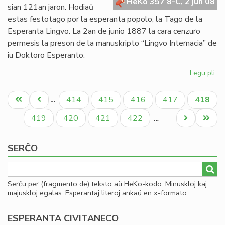
pri
HeKo 357 8-C, 2 jun 08
sian 121an jaron. Hodiaŭ
gr
estas festotago por la esperanta popolo, la Tago de la
Esperanta Lingvo. La 2an de junio 1887 la cara cenzuro
permesis la preson de la manuskripto “Lingvo Internacia” de
iu Doktoro Esperanto.
Legu pli
pri
Es
Pagination
12
Unua
Antaŭa
Paĝo
Paĝo
Paĝo
Paĝo
Aktual
414
415
416
417
418
…
jar
paĝo
paĝo
paĝo
Paĝo
Paĝo
Paĝo
Paĝo
Next
Last
419
420
421
422
…
page
page
SERĈO
Serĉu per (fragmento de) teksto aŭ HeKo-kodo. Minuskloj kaj
majuskloj egalas. Esperantaj literoj ankaŭ en x-formato.
ESPERANTA CIVITANECO