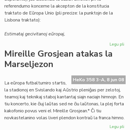
referendumo koncerne la akcepton de la konstitucia
traktato de Eŭropa Unio (pli precize: la punktojn de la
Lisbona traktato):
Estimataj gecivitanoj eŭropaj,
Legu pli
pri
ED
Mireille Grosjean atakas la
ma
Marseljezon
al
la
Li
HeKo 358 3-A, 8 jun 08
Tr
La eŭropa futbalturniro startis,
la stadionoj en Svislando kaj Aŭstrio pleniĝas per zelotoj,
teamoj kaj teknikaj staboj kantantaj siajn naciajn himnojn. En
tiu koncerto, kie ĉiuj laŭtas sed ne ĉiu laŭtonas, la plej forta
kakofonio povus veni el Mireille Grosjean.* Ĉi tiu
novkastelanino volas liveri plendon kontraŭ la franca himno.
Legu pli
pri