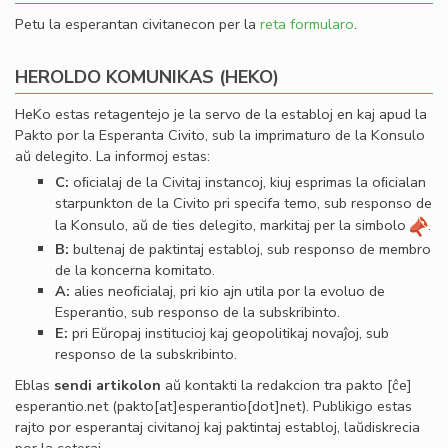
Petu la esperantan civitanecon per la
reta formularo
.
HEROLDO KOMUNIKAS (HEKO)
HeKo estas retagentejo je la servo de la establoj en kaj apud la
Pakto por la Esperanta Civito, sub la imprimaturo de la Konsulo
aŭ delegito. La informoj estas:
C:
oﬁcialaj de la Civitaj instancoj, kiuj esprimas la oﬁcialan
starpunkton de la Civito pri specifa temo, sub responso de
la Konsulo, aŭ de ties delegito, markitaj per la simbolo
.
B:
bultenaj de paktintaj establoj, sub responso de membro
de la koncerna komitato.
A:
alies neoﬁcialaj, pri kio ajn utila por la evoluo de
Esperantio, sub responso de la subskribinto.
E:
pri Eŭropaj institucioj kaj geopolitikaj novaĵoj, sub
responso de la subskribinto.
Eblas
sendi
artikolon
aŭ kontakti la redakcion tra
pakto
[ĉe]
esperantio
.
net
(pakto[at]esperantio[dot]net)
. Publikigo estas
rajto por esperantaj civitanoj kaj paktintaj establoj, laŭdiskrecia