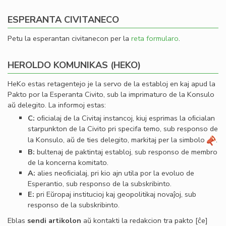
ESPERANTA CIVITANECO
Petu la esperantan civitanecon per la
reta formularo
.
HEROLDO KOMUNIKAS (HEKO)
HeKo estas retagentejo je la servo de la establoj en kaj apud la
Pakto por la Esperanta Civito, sub la imprimaturo de la Konsulo
aŭ delegito. La informoj estas:
C:
oﬁcialaj de la Civitaj instancoj, kiuj esprimas la oﬁcialan
starpunkton de la Civito pri specifa temo, sub responso de
la Konsulo, aŭ de ties delegito, markitaj per la simbolo
.
B:
bultenaj de paktintaj establoj, sub responso de membro
de la koncerna komitato.
A:
alies neoﬁcialaj, pri kio ajn utila por la evoluo de
Esperantio, sub responso de la subskribinto.
E:
pri Eŭropaj institucioj kaj geopolitikaj novaĵoj, sub
responso de la subskribinto.
Eblas
sendi
artikolon
aŭ kontakti la redakcion tra
pakto
[ĉe]