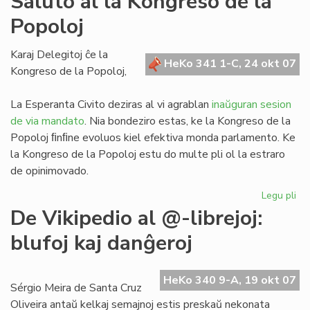
Saluto al la Kongreso de la
ko
Popoloj
en
Vi
Karaj Delegitoj ĉe la
HeKo 341 1-C, 24 okt 07
Kongreso de la Popoloj,
La Esperanta Civito deziras al vi agrablan
inaŭguran sesion
de via mandato
. Nia bondeziro estas, ke la Kongreso de la
Popoloj ﬁnﬁne evoluos kiel efektiva monda parlamento. Ke
la Kongreso de la Popoloj estu do multe pli ol la estraro
de opinimovado.
Legu pli
pri
Sa
De Vikipedio al @-librejoj:
al
blufoj kaj danĝeroj
la
Ko
de
HeKo 340 9-A, 19 okt 07
la
Sérgio Meira de Santa Cruz
Po
Oliveira antaŭ kelkaj semajnoj estis preskaŭ nekonata