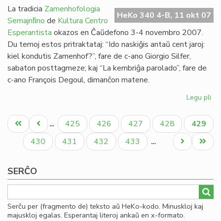
en
La tradicia
Zamenhofologia
HeKo 340 4-B, 11 okt 07
Be
Semajnﬁno
de
Kultura Centro
Esperantista
okazos en Ĉaŭdefono 3-4 novembro 2007.
Du temoj estos pritraktataj: “Ido naskiĝis antaŭ cent jaroj:
kiel kondutis Zamenhof?”, fare de c-ano Giorgio Silfer,
sabaton posttagmeze; kaj “La kembriĝa parolado”, fare de
c-ano François Degoul, dimanĉon matene.
Legu pli
pri
Ko
Pagination
kaj
Unua
Antaŭa
Paĝo
Paĝo
Paĝo
Paĝo
Aktual
425
426
427
428
429
…
Ido
paĝo
paĝo
paĝo
en
Paĝo
Paĝo
Paĝo
Paĝo
Next
Last
430
431
432
433
…
KC
page
page
se
SERĈO
Serĉu per (fragmento de) teksto aŭ HeKo-kodo. Minuskloj kaj
majuskloj egalas. Esperantaj literoj ankaŭ en x-formato.