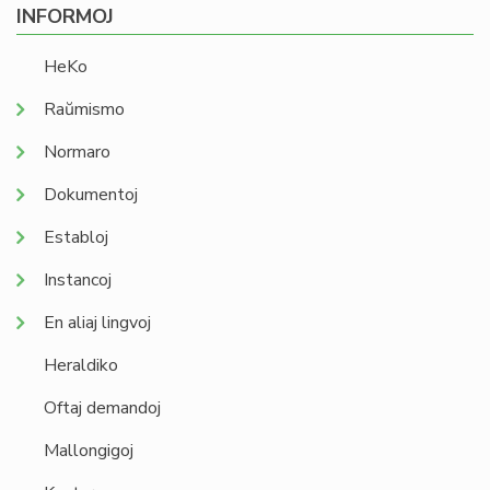
INFORMOJ
HeKo
Raŭmismo
Normaro
Dokumentoj
Establoj
Instancoj
En aliaj lingvoj
Heraldiko
Oftaj demandoj
Mallongigoj