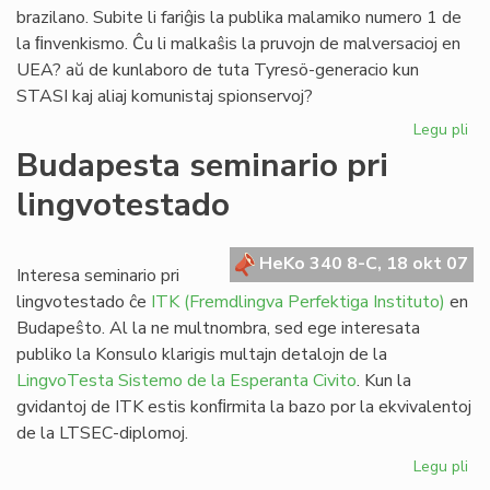
brazilano. Subite li fariĝis la publika malamiko numero 1 de
la ﬁnvenkismo. Ĉu li malkaŝis la pruvojn de malversacioj en
UEA? aŭ de kunlaboro de tuta Tyresö-generacio kun
STASI kaj aliaj komunistaj spionservoj?
Legu pli
pri
De
Budapesta seminario pri
Vik
lingvotestado
al
@-
libr
HeKo 340 8-C, 18 okt 07
blu
Interesa seminario pri
kaj
lingvotestado ĉe
ITK (Fremdlingva Perfektiga Instituto)
en
da
Budapeŝto. Al la ne multnombra, sed ege interesata
publiko la Konsulo klarigis multajn detalojn de la
LingvoTesta Sistemo de la Esperanta Civito
. Kun la
gvidantoj de ITK estis konﬁrmita la bazo por la ekvivalentoj
de la LTSEC-diplomoj.
Legu pli
pri
Bu