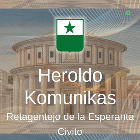
Skip
to
main
content
Heroldo
Komunikas
Retagentejo de la Esperanta
Civito