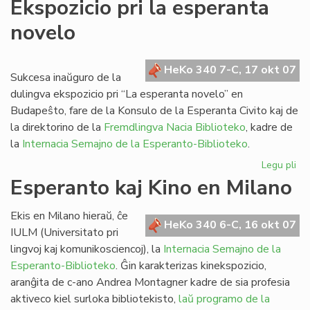
Ekspozicio pri la esperanta
se
novelo
pri
li
HeKo 340 7-C, 17 okt 07
Sukcesa inaŭguro de la
dulingva ekspozicio pri “La esperanta novelo” en
Budapeŝto, fare de la Konsulo de la Esperanta Civito kaj de
la direktorino de la
Fremdlingva Nacia Biblioteko
, kadre de
la
Internacia Semajno de la Esperanto-Biblioteko
.
Legu pli
pri
Eks
Esperanto kaj Kino en Milano
pri
la
Ekis en Milano hieraŭ, ĉe
es
HeKo 340 6-C, 16 okt 07
IULM (Universitato pri
no
lingvoj kaj komunikosciencoj), la
Internacia Semajno de la
Esperanto-Biblioteko
. Ĝin karakterizas kinekspozicio,
aranĝita de c-ano Andrea Montagner kadre de sia profesia
aktiveco kiel surloka bibliotekisto,
laŭ programo de la