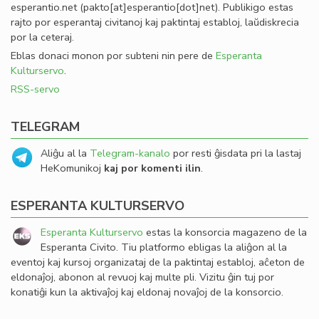
esperantio
.
net
(pakto[at]esperantio[dot]net)
. Publikigo estas
rajto por esperantaj civitanoj kaj paktintaj establoj, laŭdiskrecia
por la ceteraj.
Eblas donaci monon por subteni nin pere de
Esperanta
Kulturservo
.
RSS-servo
TELEGRAM
Aliĝu al la
Telegram-kanalo
por resti ĝisdata pri la lastaj
HeKomunikoj
kaj por komenti ilin
.
ESPERANTA KULTURSERVO
Esperanta Kulturservo
estas la konsorcia magazeno de la
Esperanta Civito. Tiu platformo ebligas la aliĝon al la
eventoj kaj kursoj organizataj de la paktintaj establoj, aĉeton de
eldonaĵoj, abonon al revuoj kaj multe pli. Vizitu ĝin tuj por
konatiĝi kun la aktivaĵoj kaj eldonaj novaĵoj de la konsorcio.