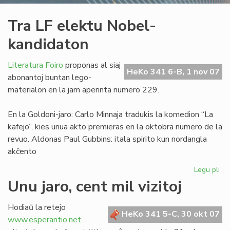
Tra LF elektu Nobel-
kandidaton
Literatura Foiro
proponas al siaj
HeKo 341 6-B, 1 nov 07
abonantoj buntan lego-
materialon en la jam aperinta numero 229.
En la Goldoni-jaro: Carlo Minnaja tradukis la komedion “La
kafejo”, kies unua akto premieras en la oktobra numero de la
revuo. Aldonas Paul Gubbins: itala spirito kun nordangla
akĉento
Legu pli
pri
Tr
Unu jaro, cent mil vizitoj
LF
ele
Hodiaŭ la retejo
No
HeKo 341 5-C, 30 okt 07
www.esperantio.net
ka