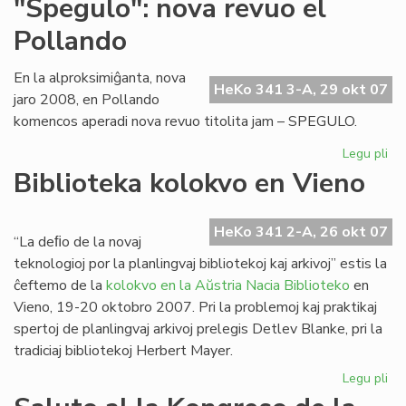
"Spegulo": nova revuo el
Gir
Pollando
ma
int
la
En la alproksimiĝanta, nova
HeKo 341 3-A, 29 okt 07
49
jaro 2008, en Pollando
komencos aperadi nova revuo titolita jam – SPEGULO.
Legu pli
pri
"S
Biblioteka kolokvo en Vieno
no
re
el
HeKo 341 2-A, 26 okt 07
“La deﬁo de la novaj
Po
teknologioj por la planlingvaj bibliotekoj kaj arkivoj” estis la
ĉeftemo de la
kolokvo en la Aŭstria Nacia Biblioteko
en
Vieno, 19-20 oktobro 2007. Pri la problemoj kaj praktikaj
spertoj de planlingvaj arkivoj prelegis Detlev Blanke, pri la
tradiciaj bibliotekoj Herbert Mayer.
Legu pli
pri
Bib