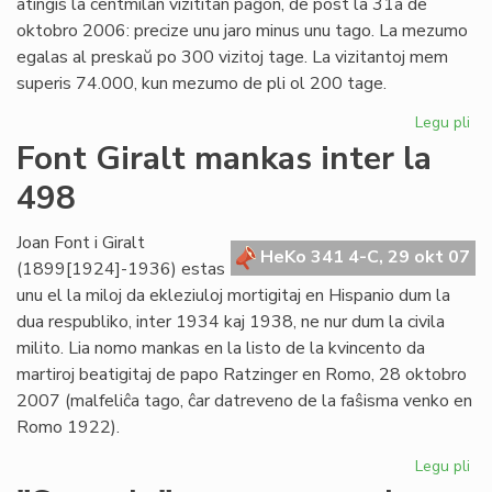
atingis la centmilan vizititan paĝon, de post la 31a de
oktobro 2006: precize unu jaro minus unu tago. La mezumo
egalas al preskaŭ po 300 vizitoj tage. La vizitantoj mem
superis 74.000, kun mezumo de pli ol 200 tage.
Legu pli
pri
Un
Font Giralt mankas inter la
jar
498
ce
mil
viz
Joan Font i Giralt
HeKo 341 4-C, 29 okt 07
(1899[1924]-1936) estas
unu el la miloj da ekleziuloj mortigitaj en Hispanio dum la
dua respubliko, inter 1934 kaj 1938, ne nur dum la civila
milito. Lia nomo mankas en la listo de la kvincento da
martiroj beatigitaj de papo Ratzinger en Romo, 28 oktobro
2007 (malfeliĉa tago, ĉar datreveno de la faŝisma venko en
Romo 1922).
Legu pli
pri
Fo