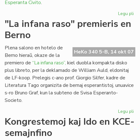
Esperanta Civito
.
Legu pli
pri
Es
"La infana raso" premieris en
kaj
Berno
Ki
en
Mi
Plena salono en hotelo de
HeKo 340 5-B, 14 okt 07
Berno hieraŭ, okaze de la
premiero de
“La infana raso”,
kiel duobla kompakta disko
plus libreto, per la deklamado de William Auld, eldonitaj
de LF-koop. Prelegis c-ano prof. Giorgio Silfer, kadre de
Literatura Tago organizita de bernaj esperantistoj, unuavice
s-ro Bruno Graf, kun la subteno de Svisa Esperanto-
Societo.
Legu pli
pri
"L
Kongrestemoj kaj Ido en KCE-
inf
semajnfino
ra
pre